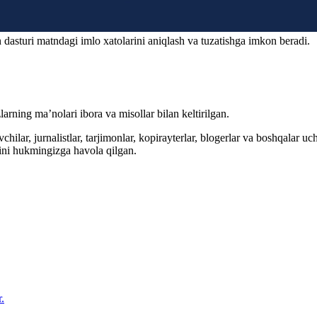
 dasturi matndagi imlo xatolarini aniqlash va tuzatishga imkon beradi.
arning ma’nolari ibora va misollar bilan keltirilgan.
hilar, jurnalistlar, tarjimonlar, kopirayterlar, blogerlar va boshqalar u
ini hukmingizga havola qilgan.
.