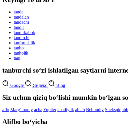
tanda
tandalan
tandachi
tandir
tandirkabob
tandirchi
tanfurushlik
tanho
tanholik
tani
tanburchi so‘zi ishlatilgan saytlarni intern
Google
Яндекс
Bing
Siz uchun qiziq bo‘lishi mumkin bo‘lgan so
aʼlo
Marg‘inoniy
acha
Yupiter
abadiylik
ablah
Behbudiy
Shekspir
abb
Alifbo bo‘yicha