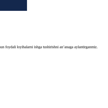
chun foydali loyihalarni ishga tushirishni an’anaga aylantirganmiz.