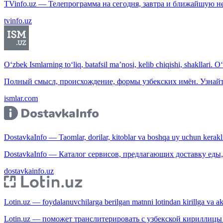
TVinfo.uz — Телепрограмма на сегодня, завтра и ближайшую н
tvinfo.uz
O‘zbek Ismlarning to‘liq, batafsil ma’nosi, kelib chiqishi, shakllari. O
Полный смысл, происхождение, формы узбекских имён. Узнайт
ismlar.com
DostavkaInfo — Taomlar, dorilar, kitoblar va boshqa uy uchun kerakli b
DostavkaInfo — Каталог сервисов, предлагающих доставку еды, 
dostavkainfo.uz
Lotin.uz — foydalanuvchilarga berilgan matnni lotindan kirillga va aksi
Lotin.uz — поможет транслитерировать с узбекской кириллицы 