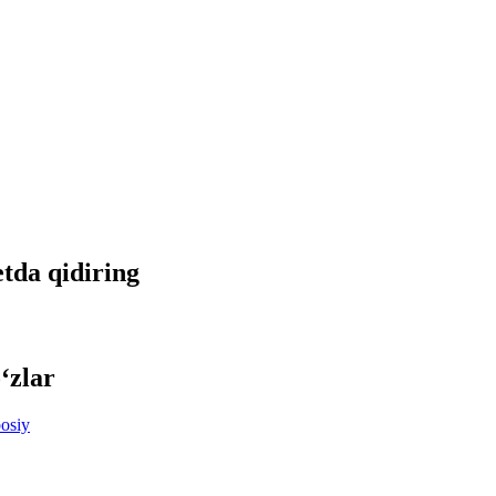
etda qidiring
‘zlar
osiy