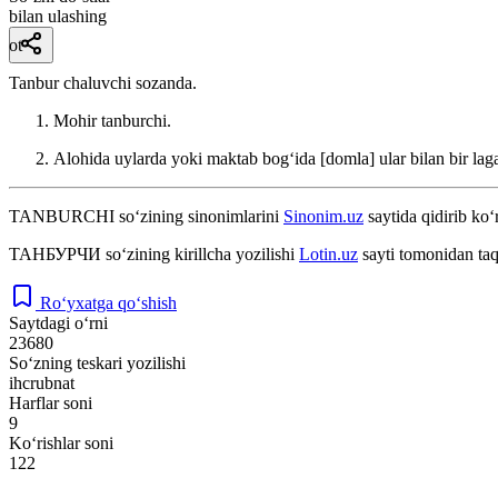
bilan ulashing
ot
Tanbur chaluvchi sozanda.
Mohir tanburchi.
Alohida uylarda yoki maktab bogʻida [domla] ular bilan bir lagan
TANBURCHI
so‘zining sinonimlarini
Sinonim.uz
saytida qidirib ko‘
ТАНБУРЧИ
so‘zining kirillcha yozilishi
Lotin.uz
sayti tomonidan taq
Ro‘yxatga qo‘shish
Saytdagi o‘rni
23680
So‘zning teskari yozilishi
ihcrubnat
Harflar soni
9
Ko‘rishlar soni
122