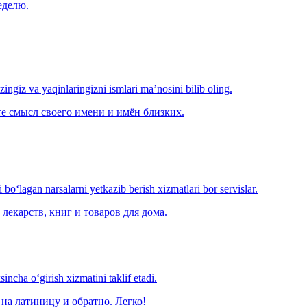
еделю.
‘zingiz va yaqinlaringizni ismlari ma’nosini bilib oling.
е смысл своего имени и имён близких.
o‘lagan narsalarni yetkazib berish xizmatlari bor servislar.
лекарств, книг и товаров для дома.
ncha o‘girish xizmatini taklif etadi.
на латиницу и обратно. Легко!