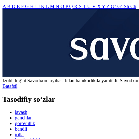
A
B
D
E
F
G
H
I
J
K
L
M
N
O
P
Q
R
S
T
U
V
X
Y
Z
O‘
G‘
Sh
Ch
Izohli lugʻat
Savodxon
loyihasi bilan hamkorlikda yaratildi. Savodxon
Batafsil
Tasodifiy so‘zlar
lavash
ganchlan
qorovullik
bandli
irilla