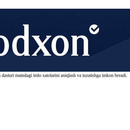
 dasturi matndagi imlo xatolarini aniqlash va tuzatishga imkon beradi.