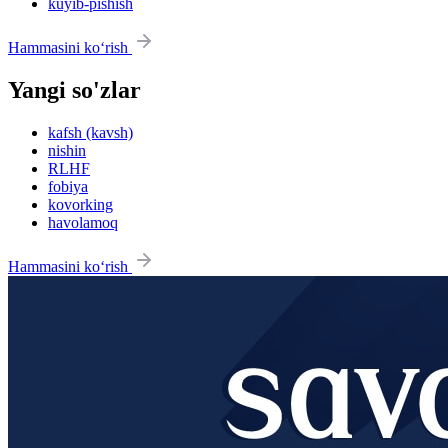
kuyib-pishish
Hammasini ko‘rish
Yangi so'zlar
kafsh (kavsh)
nishin
RLHF
fobiya
kovorking
havolamoq
Hammasini ko‘rish