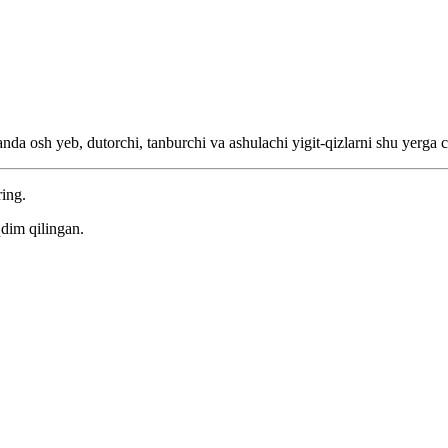
da osh yeb, dutorchi, tanburchi va ashulachi yigit-qizlarni shu yerga ch
ring.
dim qilingan.