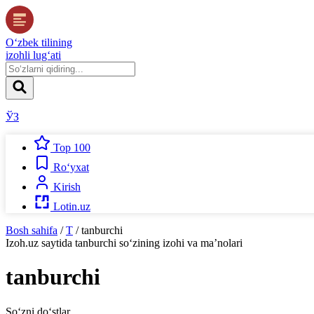
O‘zbek tilining
izohli lug‘ati
ЎЗ
Top 100
Ro‘yxat
Kirish
Lotin.uz
Bosh sahifa
/
T
/
tanburchi
Izoh.uz
saytida
tanburchi
so‘zining izohi va ma’nolari
tanburchi
So‘zni do‘stlar