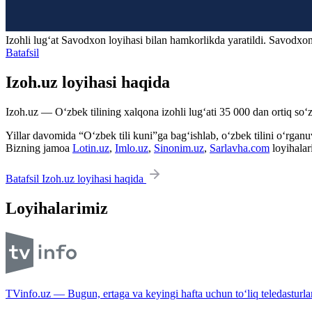
Izohli lugʻat
Savodxon
loyihasi bilan hamkorlikda yaratildi. Savodxon
Batafsil
Izoh.uz loyihasi haqida
Izoh.uz — O‘zbek tilining xalqona izohli lug‘ati 35 000 dan ortiq so‘zl
Yillar davomida “O‘zbek tili kuni”ga bag‘ishlab, o‘zbek tilini o‘rganuvc
Bizning jamoa
Lotin.uz
,
Imlo.uz
,
Sinonim.uz
,
Sarlavha.com
loyihalar
Batafsil Izoh.uz loyihasi haqida
Loyihalarimiz
TVinfo.uz — Bugun, ertaga va keyingi hafta uchun to‘liq teledasturlar