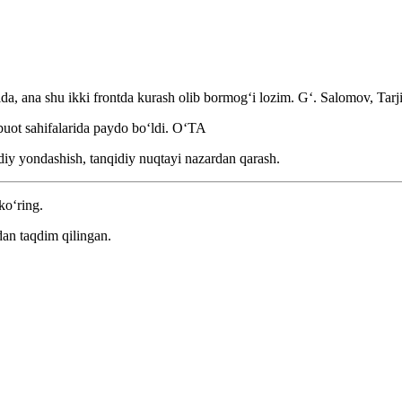
da, ana shu ikki frontda kurash olib bormogʻi lozim.
Gʻ. Salomov, Tarji
buot sahifalarida paydo boʻldi.
OʻTA
idiy yondashish, tanqidiy nuqtayi nazardan qarash.
ko‘ring.
an taqdim qilingan.