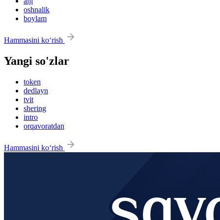
alji
oshnalik
boylam
Hammasini ko‘rish
Yangi so'zlar
token
dedlayn
tvit
shering
intro
orqavoratdan
Hammasini ko‘rish