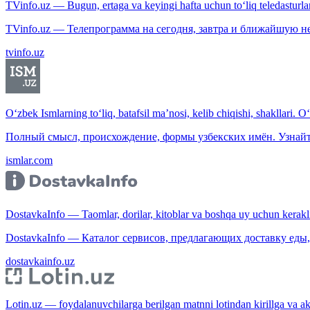
TVinfo.uz — Bugun, ertaga va keyingi hafta uchun to‘liq teledasturlar
TVinfo.uz — Телепрограмма на сегодня, завтра и ближайшую н
tvinfo.uz
O‘zbek Ismlarning to‘liq, batafsil ma’nosi, kelib chiqishi, shakllari. O
Полный смысл, происхождение, формы узбекских имён. Узнайт
ismlar.com
DostavkaInfo — Taomlar, dorilar, kitoblar va boshqa uy uchun kerakli b
DostavkaInfo — Каталог сервисов, предлагающих доставку еды, 
dostavkainfo.uz
Lotin.uz — foydalanuvchilarga berilgan matnni lotindan kirillga va aksi