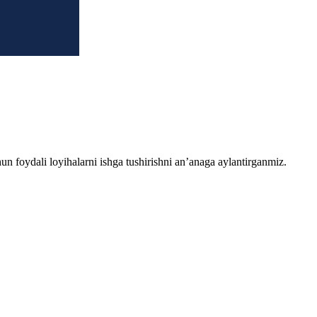
chun foydali loyihalarni ishga tushirishni an’anaga aylantirganmiz.