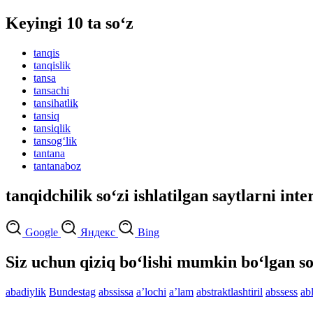
Keyingi 10 ta so‘z
tanqis
tanqislik
tansa
tansachi
tansihatlik
tansiq
tansiqlik
tansog‘lik
tantana
tantanaboz
tanqidchilik so‘zi ishlatilgan saytlarni int
Google
Яндекс
Bing
Siz uchun qiziq bo‘lishi mumkin bo‘lgan so
abadiylik
Bundestag
abssissa
aʼlochi
aʼlam
abstraktlashtiril
abssess
ab