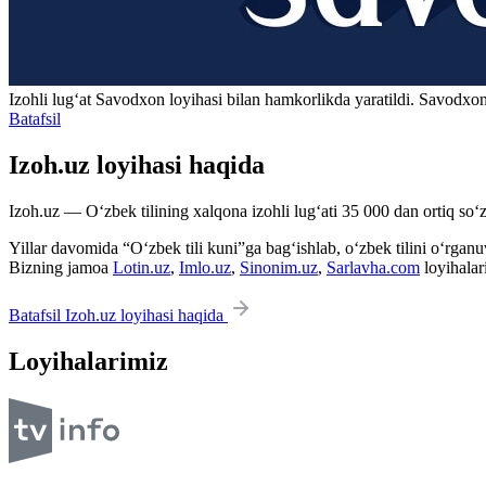
Izohli lugʻat
Savodxon
loyihasi bilan hamkorlikda yaratildi. Savodxon
Batafsil
Izoh.uz loyihasi haqida
Izoh.uz — O‘zbek tilining xalqona izohli lug‘ati 35 000 dan ortiq so‘zl
Yillar davomida “O‘zbek tili kuni”ga bag‘ishlab, o‘zbek tilini o‘rganuvc
Bizning jamoa
Lotin.uz
,
Imlo.uz
,
Sinonim.uz
,
Sarlavha.com
loyihalar
Batafsil Izoh.uz loyihasi haqida
Loyihalarimiz