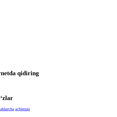
ernetda qidiring
‘zlar
lahlarcha
achimsiq