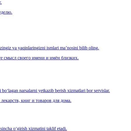
.
еделю.
‘zingiz va yaqinlaringizni ismlari ma’nosini bilib oling.
е смысл своего имени и имён близких.
o‘lagan narsalarni yetkazib berish xizmatlari bor servislar.
лекарств, книг и товаров для дома.
ncha o‘girish xizmatini taklif etadi.