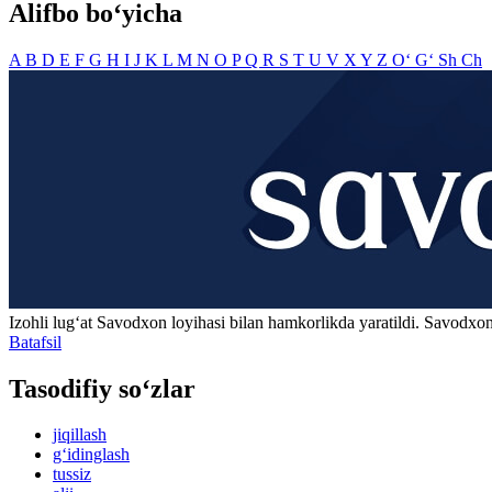
Alifbo bo‘yicha
A
B
D
E
F
G
H
I
J
K
L
M
N
O
P
Q
R
S
T
U
V
X
Y
Z
O‘
G‘
Sh
Ch
Izohli lugʻat
Savodxon
loyihasi bilan hamkorlikda yaratildi. Savodxon
Batafsil
Tasodifiy so‘zlar
jiqillash
g‘idinglash
tussiz