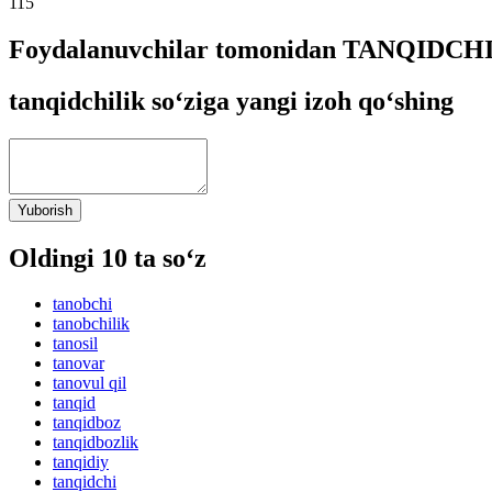
115
Foydalanuvchilar tomonidan TANQIDCHIL
tanqidchilik so‘ziga yangi izoh qo‘shing
Yuborish
Oldingi 10 ta so‘z
tanobchi
tanobchilik
tanosil
tanovar
tanovul qil
tanqid
tanqidboz
tanqidbozlik
tanqidiy
tanqidchi