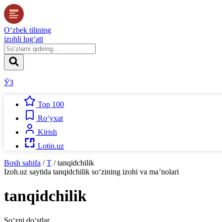
O‘zbek tilining
izohli lug‘ati
ЎЗ
Top 100
Ro‘yxat
Kirish
Lotin.uz
Bosh sahifa
/
T
/
tanqidchilik
Izoh.uz
saytida
tanqidchilik
so‘zining izohi va ma’nolari
tanqidchilik
So‘zni do‘stlar