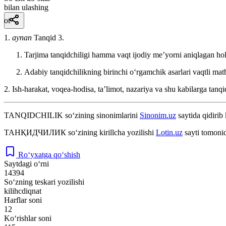
bilan ulashing
ot
1.
aynan
Tanqid 3.
Tarjima tanqidchiligi hamma vaqt ijodiy meʼyorni aniqlagan hol
Adabiy tanqidchilikning birinchi oʻrgamchik asarlari vaqtli mat
2. Ish-harakat, voqea-hodisa, taʼlimot, nazariya va shu kabilarga tanq
TANQIDCHILIK
so‘zining sinonimlarini
Sinonim.uz
saytida qidirib 
ТАНҚИДЧИЛИК
so‘zining kirillcha yozilishi
Lotin.uz
sayti tomonid
Ro‘yxatga qo‘shish
Saytdagi o‘rni
14394
So‘zning teskari yozilishi
kilihcdiqnat
Harflar soni
12
Ko‘rishlar soni