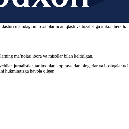
 dasturi matndagi imlo xatolarini aniqlash va tuzatishga imkon beradi.
arning ma’nolari ibora va misollar bilan keltirilgan.
hilar, jurnalistlar, tarjimonlar, kopirayterlar, blogerlar va boshqalar u
ini hukmingizga havola qilgan.