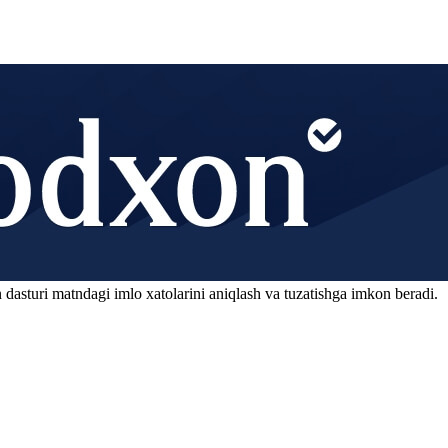
 dasturi matndagi imlo xatolarini aniqlash va tuzatishga imkon beradi.