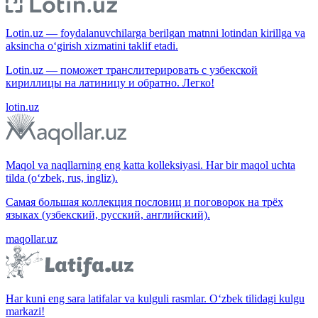
Lotin.uz — foydalanuvchilarga berilgan matnni lotindan kirillga va
aksincha o‘girish xizmatini taklif etadi.
Lotin.uz — поможет транслитерировать с узбекской
кириллицы на латиницу и обратно. Легко!
lotin.uz
Maqol va naqllarning eng katta kolleksiyasi. Har bir maqol uchta
tilda (o‘zbek, rus, ingliz).
Самая большая коллекция пословиц и поговорок на трёх
языках (узбекский, русский, английский).
maqollar.uz
Har kuni eng sara latifalar va kulguli rasmlar. O‘zbek tilidagi kulgu
markazi!