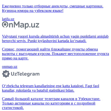
Ежедневно только отборные анекдоты, смешные картинки.
Кузница юмора на узбекском языке!
latifa.uz
Valyutani yuqori kursda almashtirish uchun yaqin punktlarni aniqlab
beruvchi servis. Punkt joylashuvini kartada ko‘rsatadi.
Сервис, помогающий найти ближайшие пункты обмена
валюты с выгодным курсом. Покажет местоположение пункта
прямо на карте.
onmap.uz
O‘zbekcha telegram kanallarining eng katta katalogi. Faqt faol
kanallar, ruknlarda va batafsil statistikasi bilan.
Самый большой каталог телеграм каналов в Узбекистане.
Только активные каналы по категориям и с подробной
статистикой.