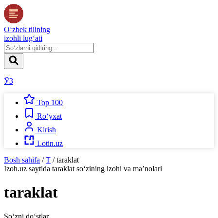
O‘zbek tilining
izohli lug‘ati
ЎЗ
Top 100
Ro‘yxat
Kirish
Lotin.uz
Bosh sahifa
/
T
/
taraklat
Izoh.uz
saytida
taraklat
so‘zining izohi va ma’nolari
taraklat
So‘zni do‘stlar