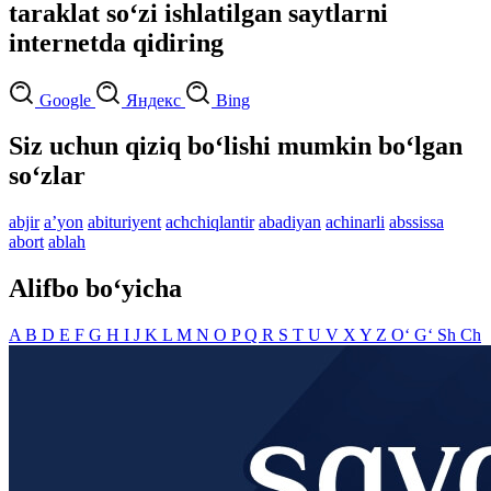
taraklat so‘zi ishlatilgan saytlarni
internetda qidiring
Google
Яндекс
Bing
Siz uchun qiziq bo‘lishi mumkin bo‘lgan
so‘zlar
abjir
aʼyon
abituriyent
achchiqlantir
abadiyan
achinarli
abssissa
abort
ablah
Alifbo bo‘yicha
A
B
D
E
F
G
H
I
J
K
L
M
N
O
P
Q
R
S
T
U
V
X
Y
Z
O‘
G‘
Sh
Ch