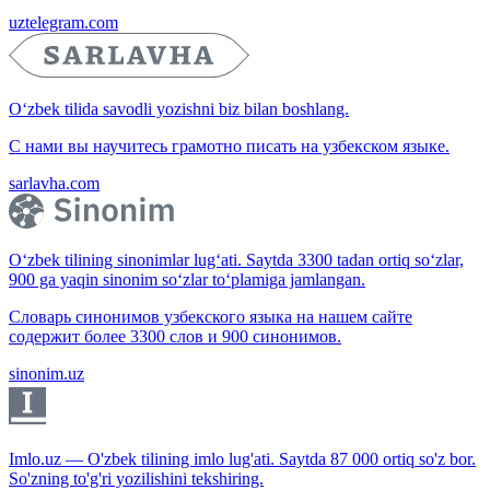
uztelegram.com
O‘zbek tilida savodli yozishni biz bilan boshlang.
С нами вы научитесь грамотно писать на узбекском языке.
sarlavha.com
O‘zbek tilining sinonimlar lug‘ati. Saytda 3300 tadan ortiq so‘zlar,
900 ga yaqin sinonim so‘zlar to‘plamiga jamlangan.
Словарь синонимов узбекского языка на нашем сайте
содержит более 3300 слов и 900 синонимов.
sinonim.uz
Imlo.uz — O'zbek tilining imlo lug'ati. Saytda 87 000 ortiq so'z bor.
So'zning to'g'ri yozilishini tekshiring.