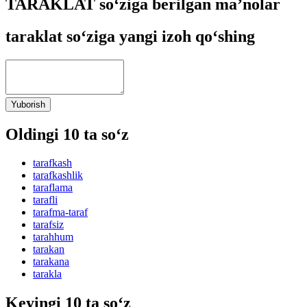
TARAKLAT so‘ziga berilgan ma’nolar
taraklat so‘ziga yangi izoh qo‘shing
Yuborish
Oldingi 10 ta so‘z
tarafkash
tarafkashlik
taraflama
tarafli
tarafma-taraf
tarafsiz
tarahhum
tarakan
tarakana
tarakla
Keyingi 10 ta so‘z