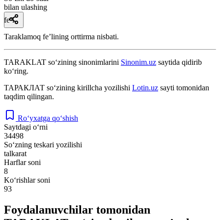
bilan ulashing
fe’l
Taraklamoq feʼlining orttirma nisbati.
TARAKLAT
so‘zining sinonimlarini
Sinonim.uz
saytida qidirib
ko‘ring.
ТАРАКЛАТ
so‘zining kirillcha yozilishi
Lotin.uz
sayti tomonidan
taqdim qilingan.
Ro‘yxatga qo‘shish
Saytdagi o‘rni
34498
So‘zning teskari yozilishi
talkarat
Harflar soni
8
Ko‘rishlar soni
93
Foydalanuvchilar tomonidan