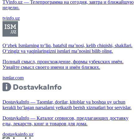
TVinfo.uz — Телепрограмма на сегодня, завтра и ближайшую
неделю.
tvinfo.uz
O‘zbek Ismlarning to‘liq, batafsil ma’nosi, kelib chiqishi, shakllari.
O‘zingiz va yaqinlaringizni ismlari ma’nosini bilib oling.
Полный смысл, происхождение, формы узбекских имён.
Узнайте смысл своего имени и имён близких.
ismlar.com
DostavkaInfo — Taomlar, dorilar, kitoblar va boshqa uy uchun
kerakli bo‘lagan narsalarni yetkazib berish xizmatlari bor servislar.
DostavkaInfo — Каталог сервисов, предлагающих доставку
еды, лекарств, книг и товаров для дома.
dostavkainfo.uz