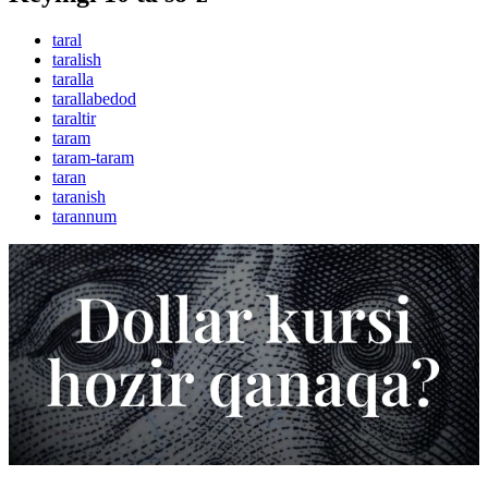
taral
taralish
taralla
tarallabedod
taraltir
taram
taram-taram
taran
taranish
tarannum