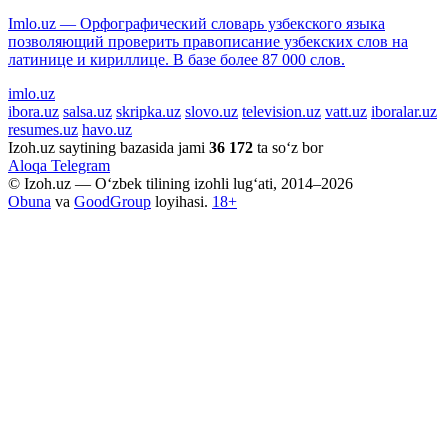
Imlo.uz — Орфографический словарь узбекского языка
позволяющий проверить правописание узбекских слов на
латинице и кириллице. В базе более 87 000 слов.
imlo.uz
ibora.uz
salsa.uz
skripka.uz
slovo.uz
television.uz
vatt.uz
iboralar.uz
resumes.uz
havo.uz
Izoh.uz saytining bazasida jami
36 172
ta so‘z bor
Aloqa
Telegram
© Izoh.uz — O‘zbek tilining izohli lug‘ati, 2014–2026
Obuna
va
GoodGroup
loyihasi.
18+