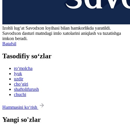
Izohli lugʻat
Savodxon
loyihasi bilan hamkorlikda yaratildi.
Savodxon dasturi matndagi imlo xatolarini aniqlash va tuzatishga
imkon beradi.
Batafsil
Tasodifiy so‘zlar
ro‘molcha
lyuk
uzdir
cho‘giri
shaftolifurush
chuchi
Hammasini ko‘rish
Yangi so'zlar