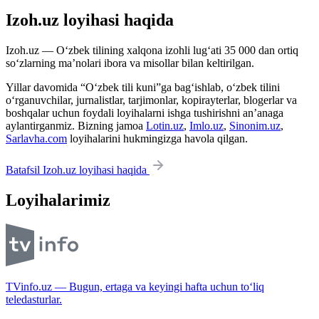
Izoh.uz loyihasi haqida
Izoh.uz — O‘zbek tilining xalqona izohli lug‘ati 35 000 dan ortiq
so‘zlarning ma’nolari ibora va misollar bilan keltirilgan.
Yillar davomida “O‘zbek tili kuni”ga bag‘ishlab, o‘zbek tilini
o‘rganuvchilar, jurnalistlar, tarjimonlar, kopirayterlar, blogerlar va
boshqalar uchun foydali loyihalarni ishga tushirishni an’anaga
aylantirganmiz. Bizning jamoa
Lotin.uz
,
Imlo.uz
,
Sinonim.uz
,
Sarlavha.com
loyihalarini hukmingizga havola qilgan.
Batafsil Izoh.uz loyihasi haqida
Loyihalarimiz
TVinfo.uz — Bugun, ertaga va keyingi hafta uchun to‘liq
teledasturlar.