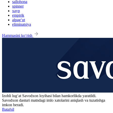
sallohona
spinner
xayp
empirik
alpag‘ut
eliminatsiya
Hammasini ko‘rish
Izohli lugʻat
Savodxon
loyihasi bilan hamkorlikda yaratildi.
Savodxon dasturi matndagi imlo xatolarini aniqlash va tuzatishga
imkon beradi.
Batafsil