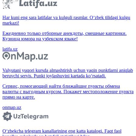
Har kuni eng sara latifalar va kulguli rasmlar. O‘zbek tilidagi kulgu
markazi!
Ежедневно только отборные анекдоты, смешные картинки.
Кузница юмора на узбекском языке!
latifa.uz
Valyutani yuqori kursda almashtirish uchun yaqin punktlarni aniqlab
beruvchi servis. Punkt joylashuvini kartada ko‘rsatadi.
Сервис, помогающий найти ближайшие пункты обмена
валюты с выгодным курсом. Покажет местоположение пункта
прямо на карте.
onmap.uz
O‘zbekcha telegram kanallarining eng katta katalogi. Faqt faol