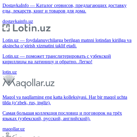
DostavkaInfo — Каталог сервисов, предлагающих доставку
еды, лекарств, книг и товаров для дома.
dostavkainfo.uz
Lotin.uz — foydalanuvchilarga berilgan matnni lotindan kirillga va
aksincha o‘girish xizmatini taklif etadi.
Lotin.uz — поможет транслитерировать с узбекской
кириллицы на латиницу и обратно. Легко!
lotin.uz
Maqol va naqllarning eng katta kolleksiyasi. Har bir maqol uchta
tilda (o‘zbek, rus, ingliz).
Самая большая коллекция пословиц и поговорок на трёх
языках (узбекский, русский, английский).
maqollar.uz