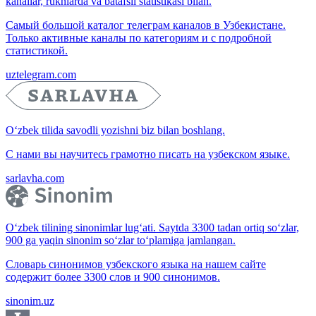
kanallar, ruknlarda va batafsil statistikasi bilan.
Самый большой каталог телеграм каналов в Узбекистане.
Только активные каналы по категориям и с подробной
статистикой.
uztelegram.com
O‘zbek tilida savodli yozishni biz bilan boshlang.
С нами вы научитесь грамотно писать на узбекском языке.
sarlavha.com
O‘zbek tilining sinonimlar lug‘ati. Saytda 3300 tadan ortiq so‘zlar,
900 ga yaqin sinonim so‘zlar to‘plamiga jamlangan.
Словарь синонимов узбекского языка на нашем сайте
содержит более 3300 слов и 900 синонимов.
sinonim.uz