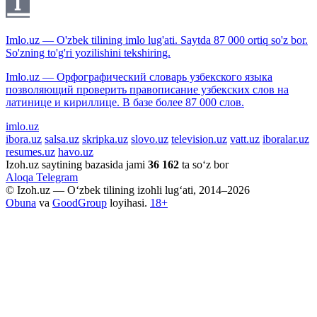
Imlo.uz — O'zbek tilining imlo lug'ati. Saytda 87 000 ortiq so'z bor.
So'zning to'g'ri yozilishini tekshiring.
Imlo.uz — Орфографический словарь узбекского языка
позволяющий проверить правописание узбекских слов на
латинице и кириллице. В базе более 87 000 слов.
imlo.uz
ibora.uz
salsa.uz
skripka.uz
slovo.uz
television.uz
vatt.uz
iboralar.uz
resumes.uz
havo.uz
Izoh.uz saytining bazasida jami
36 162
ta so‘z bor
Aloqa
Telegram
© Izoh.uz — O‘zbek tilining izohli lug‘ati, 2014–2026
Obuna
va
GoodGroup
loyihasi.
18+