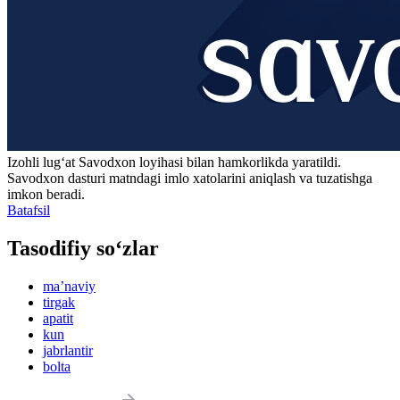
Izohli lugʻat
Savodxon
loyihasi bilan hamkorlikda yaratildi.
Savodxon dasturi matndagi imlo xatolarini aniqlash va tuzatishga
imkon beradi.
Batafsil
Tasodifiy so‘zlar
maʼnaviy
tirgak
apatit
kun
jabrlantir
bolta