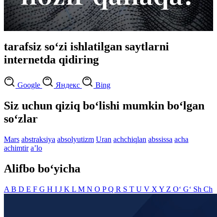
tarafsiz so‘zi ishlatilgan saytlarni
internetda qidiring
Google
Яндекс
Bing
Siz uchun qiziq bo‘lishi mumkin bo‘lgan
so‘zlar
Mars
abstraksiya
absolyutizm
Uran
achchiqlan
abssissa
acha
achimtir
aʼlo
Alifbo bo‘yicha
A
B
D
E
F
G
H
I
J
K
L
M
N
O
P
Q
R
S
T
U
V
X
Y
Z
O‘
G‘
Sh
Ch