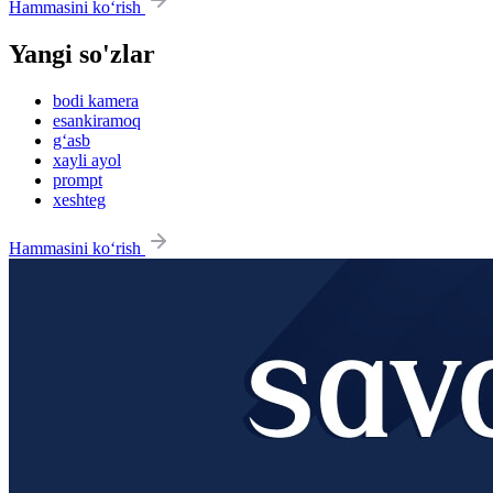
Hammasini ko‘rish
Yangi so'zlar
bodi kamera
esankiramoq
g‘asb
xayli ayol
prompt
xeshteg
Hammasini ko‘rish