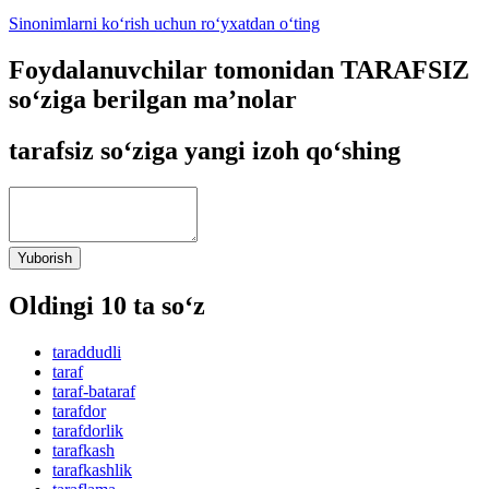
Sinonimlarni ko‘rish uchun ro‘yxatdan o‘ting
Foydalanuvchilar tomonidan TARAFSIZ
so‘ziga berilgan ma’nolar
tarafsiz so‘ziga yangi izoh qo‘shing
Yuborish
Oldingi 10 ta so‘z
taraddudli
taraf
taraf-bataraf
tarafdor
tarafdorlik
tarafkash
tarafkashlik