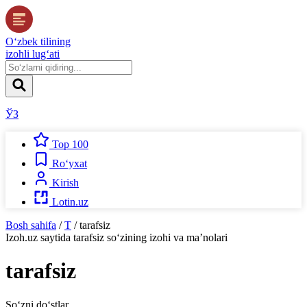
O‘zbek tilining
izohli lug‘ati
ЎЗ
Top 100
Ro‘yxat
Kirish
Lotin.uz
Bosh sahifa
/
T
/
tarafsiz
Izoh.uz
saytida
tarafsiz
so‘zining izohi va ma’nolari
tarafsiz
So‘zni do‘stlar