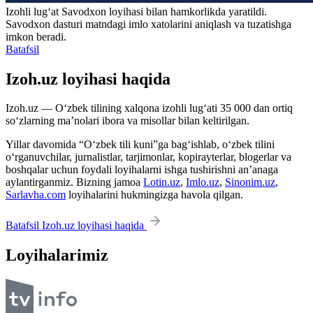
Izohli lugʻat
Savodxon
loyihasi bilan hamkorlikda yaratildi.
Savodxon dasturi matndagi imlo xatolarini aniqlash va tuzatishga
imkon beradi.
Batafsil
Izoh.uz loyihasi haqida
Izoh.uz — O‘zbek tilining xalqona izohli lug‘ati 35 000 dan ortiq
so‘zlarning ma’nolari ibora va misollar bilan keltirilgan.
Yillar davomida “O‘zbek tili kuni”ga bag‘ishlab, o‘zbek tilini
o‘rganuvchilar, jurnalistlar, tarjimonlar, kopirayterlar, blogerlar va
boshqalar uchun foydali loyihalarni ishga tushirishni an’anaga
aylantirganmiz. Bizning jamoa
Lotin.uz
,
Imlo.uz
,
Sinonim.uz
,
Sarlavha.com
loyihalarini hukmingizga havola qilgan.
Batafsil Izoh.uz loyihasi haqida
Loyihalarimiz