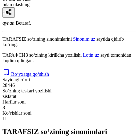
bilan ulashing
sifat
aynan
Betaraf.
TARAFSIZ
so‘zining sinonimlarini
Sinonim.uz
saytida qidirib
ko‘ring.
ТАРАФСИЗ
so‘zining kirillcha yozilishi
Lotin.uz
sayti tomonidan
taqdim qilingan.
Ro‘yxatga qo‘shish
Saytdagi o‘rni
28446
So‘zning teskari yozilishi
zisfarat
Harflar soni
8
Ko‘rishlar soni
111
TARAFSIZ so‘zining sinonimlari