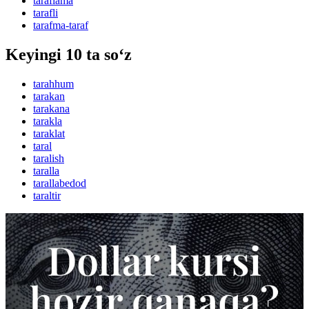
taraflama
tarafli
tarafma-taraf
Keyingi 10 ta so‘z
tarahhum
tarakan
tarakana
tarakla
taraklat
taral
taralish
taralla
tarallabedod
taraltir