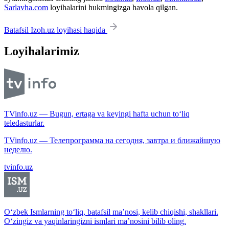
Sarlavha.com
loyihalarini hukmingizga havola qilgan.
Batafsil Izoh.uz loyihasi haqida
Loyihalarimiz
TVinfo.uz — Bugun, ertaga va keyingi hafta uchun to‘liq
teledasturlar.
TVinfo.uz — Телепрограмма на сегодня, завтра и ближайшую
неделю.
tvinfo.uz
O‘zbek Ismlarning to‘liq, batafsil ma’nosi, kelib chiqishi, shakllari.
O‘zingiz va yaqinlaringizni ismlari ma’nosini bilib oling.