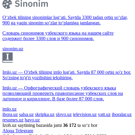
O‘zbek tilining sinonimlar lug‘ati. Saytda 3300 tadan ortiq so‘zlar,
900 ga yaqin sinonim so‘zlar to‘plamiga jamlangan.
Словарь синонимов узбекского языка на нашем сайте
содержит более 3300 слов и 900 синонимов.
sinonim.uz
Imlo.uz — O'zbek tilining imlo lug'ati. Saytda 87 000 ortiq so'z bor.
So'zning to'g'ri yozilishini tekshiring.
Imlo.uz — Орфографический словарь узбекского языка
позволяющий проверить правописание узбекских слов на
латинице и кириллице. В базе более 87 000 слов.
imlo.uz
ibora.uz
salsa.uz
skripka.uz
slovo.uz
television.uz
vatt.uz
iboralar.uz
resumes.uz
havo.uz
Izoh.uz saytining bazasida jami
36 172
ta so‘z bor
Aloqa
Telegram