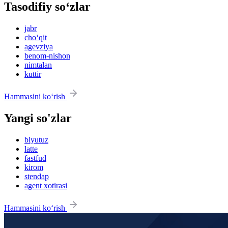
Tasodifiy so‘zlar
jabr
cho‘qit
agevziya
benom-nishon
nimtalan
kuttir
Hammasini ko‘rish
Yangi so'zlar
blyutuz
latte
fastfud
kirom
stendap
agent xotirasi
Hammasini ko‘rish