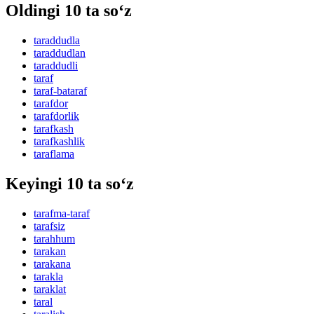
Oldingi 10 ta so‘z
taraddudla
taraddudlan
taraddudli
taraf
taraf-bataraf
tarafdor
tarafdorlik
tarafkash
tarafkashlik
taraflama
Keyingi 10 ta so‘z
tarafma-taraf
tarafsiz
tarahhum
tarakan
tarakana
tarakla
taraklat
taral