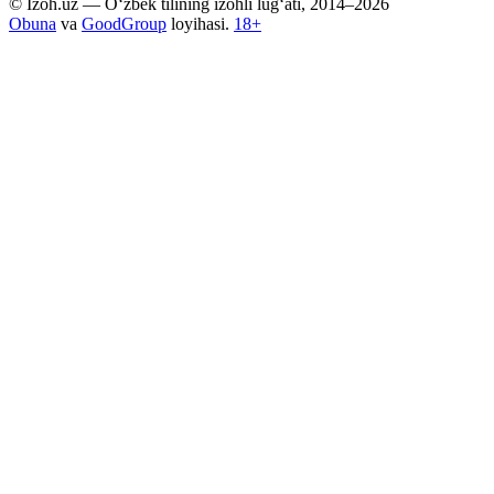
© Izoh.uz — O‘zbek tilining izohli lug‘ati, 2014–2026
Obuna
va
GoodGroup
loyihasi.
18+