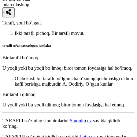
bilan ulashing
sifat
Tarafi, yoni boʻlgan.
Ikki tarafli pichoq. Bir tarafli movut.
tarafli
soʻzi qatnashgan jumlalar:
Bir tarafli boʻlmoq
U yoqli yoki bu yoqli boʻlmoq; biror tomon foydasiga hal boʻlmoq.
Otabek ish bir tarafli boʻlgunicha oʻzining qochmasligi uchun
kafil berishga majburdir.
A. Qodiriy, Oʻtgan kunlar
Bir tarafli qilmoq
U yoqli yoki bu yoqli qilmoq; biror tomon foydasiga hal etmoq.
TARAFLI
so‘zining sinonimlarini
Sinonim.uz
saytida qidirib
ko‘ring.
ТАРАФЛИ
so‘zining kirillcha yozilishi
Lotin.uz
sayti tomonidan