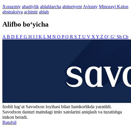
Xorazmiy
abadiylik
ablahlarcha
abituriyent
Avloniy
Minorayi Kalon
abstraksiya
achintir
ablah
Alifbo bo‘yicha
A
B
D
E
F
G
H
I
J
K
L
M
N
O
P
Q
R
S
T
U
V
X
Y
Z
O‘
G‘
Sh
Ch
Izohli lugʻat
Savodxon
loyihasi bilan hamkorlikda yaratildi.
Savodxon dasturi matndagi imlo xatolarini aniqlash va tuzatishga
imkon beradi.
Batafsil