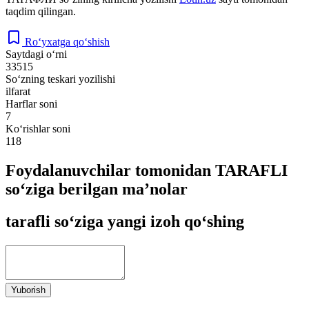
taqdim qilingan.
Ro‘yxatga qo‘shish
Saytdagi o‘rni
33515
So‘zning teskari yozilishi
ilfarat
Harflar soni
7
Ko‘rishlar soni
118
Foydalanuvchilar tomonidan TARAFLI
so‘ziga berilgan ma’nolar
tarafli so‘ziga yangi izoh qo‘shing
Yuborish