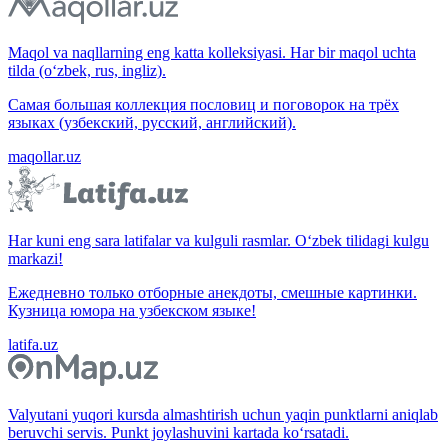
Maqol va naqllarning eng katta kolleksiyasi. Har bir maqol uchta
tilda (o‘zbek, rus, ingliz).
Самая большая коллекция пословиц и поговорок на трёх
языках (узбекский, русский, английский).
maqollar.uz
Har kuni eng sara latifalar va kulguli rasmlar. O‘zbek tilidagi kulgu
markazi!
Ежедневно только отборные анекдоты, смешные картинки.
Кузница юмора на узбекском языке!
latifa.uz
Valyutani yuqori kursda almashtirish uchun yaqin punktlarni aniqlab
beruvchi servis. Punkt joylashuvini kartada ko‘rsatadi.