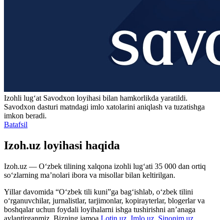
Izohli lugʻat
Savodxon
loyihasi bilan hamkorlikda yaratildi.
Savodxon dasturi matndagi imlo xatolarini aniqlash va tuzatishga
imkon beradi.
Batafsil
Izoh.uz loyihasi haqida
Izoh.uz — O‘zbek tilining xalqona izohli lug‘ati 35 000 dan ortiq
so‘zlarning ma’nolari ibora va misollar bilan keltirilgan.
Yillar davomida “O‘zbek tili kuni”ga bag‘ishlab, o‘zbek tilini
o‘rganuvchilar, jurnalistlar, tarjimonlar, kopirayterlar, blogerlar va
boshqalar uchun foydali loyihalarni ishga tushirishni an’anaga
aylantirganmiz. Bizning jamoa
Lotin.uz
,
Imlo.uz
,
Sinonim.uz
,