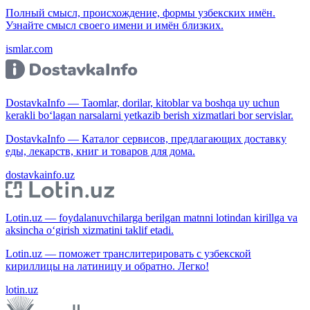
Полный смысл, происхождение, формы узбекских имён.
Узнайте смысл своего имени и имён близких.
ismlar.com
DostavkaInfo — Taomlar, dorilar, kitoblar va boshqa uy uchun
kerakli bo‘lagan narsalarni yetkazib berish xizmatlari bor servislar.
DostavkaInfo — Каталог сервисов, предлагающих доставку
еды, лекарств, книг и товаров для дома.
dostavkainfo.uz
Lotin.uz — foydalanuvchilarga berilgan matnni lotindan kirillga va
aksincha o‘girish xizmatini taklif etadi.
Lotin.uz — поможет транслитерировать с узбекской
кириллицы на латиницу и обратно. Легко!
lotin.uz