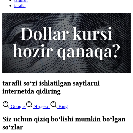
taralish
taralla
tarafli so‘zi ishlatilgan saytlarni
internetda qidiring
Google
Яндекс
Bing
Siz uchun qiziq bo‘lishi mumkin bo‘lgan
so‘zlar