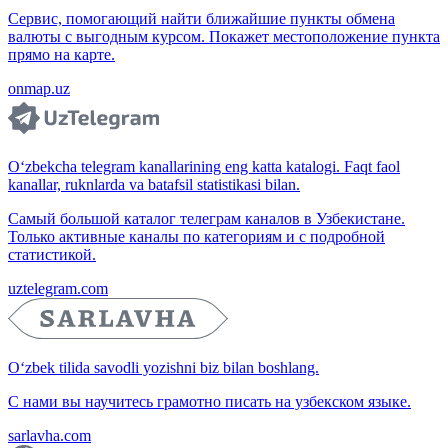
Сервис, помогающий найти ближайшие пункты обмена
валюты с выгодным курсом. Покажет местоположение пункта
прямо на карте.
onmap.uz
O‘zbekcha telegram kanallarining eng katta katalogi. Faqt faol
kanallar, ruknlarda va batafsil statistikasi bilan.
Самый большой каталог телеграм каналов в Узбекистане.
Только активные каналы по категориям и с подробной
статистикой.
uztelegram.com
O‘zbek tilida savodli yozishni biz bilan boshlang.
С нами вы научитесь грамотно писать на узбекском языке.
sarlavha.com