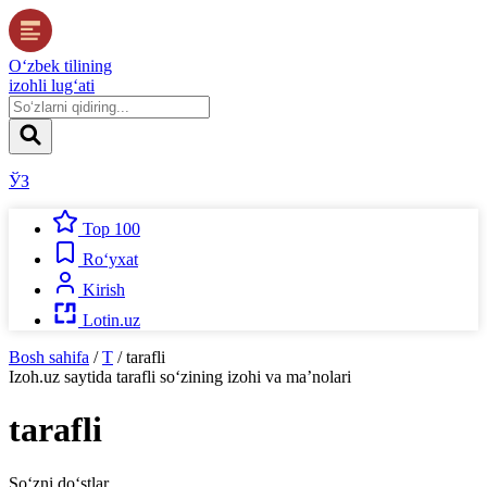
O‘zbek tilining
izohli lug‘ati
ЎЗ
Top 100
Ro‘yxat
Kirish
Lotin.uz
Bosh sahifa
/
T
/
tarafli
Izoh.uz
saytida
tarafli
so‘zining izohi va ma’nolari
tarafli
So‘zni do‘stlar