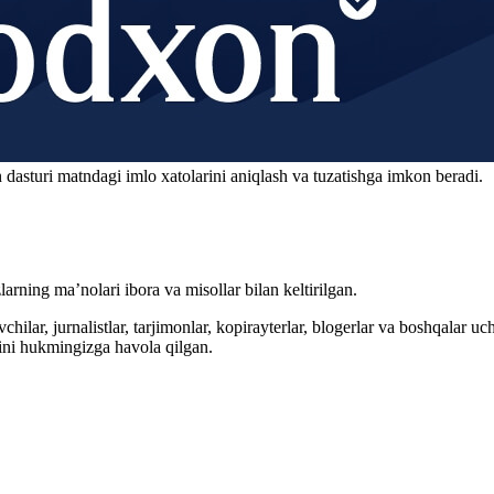
 dasturi matndagi imlo xatolarini aniqlash va tuzatishga imkon beradi.
arning ma’nolari ibora va misollar bilan keltirilgan.
hilar, jurnalistlar, tarjimonlar, kopirayterlar, blogerlar va boshqalar u
ini hukmingizga havola qilgan.