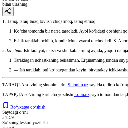
bilan ulashing
fe’l
1. Taraq, taraq-taraq tovush chiqarmoq, taraq etmoq.
Koʻcha tomonda bir narsa taraqladi. Ayol koʻlidagi qoshiqni qo
Eshik taraklab ochilib, kimdir Munavvarni quchoqladi.
S. Anor
2.
koʻchma
Ish-faoliyat, narsa va shu kabilarning avjida, yuqori daraja
Taraklagan uchastkaning bekasiman, Erginamning jondan suy
— Ish taraklab, pul koʻpaygandan keyin, birvarakay ichki-tash
TARAQLA
so‘zining sinonimlarini
Sinonim.uz
saytida qidirib ko‘rin
ТАРАҚЛА
so‘zining kirillcha yozilishi
Lotin.uz
sayti tomonidan taqd
Ro‘yxatga qo‘shish
Saytdagi o‘rni
34159
So‘zning teskari yozilishi
alqarat