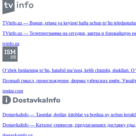
TVinfo.uz — Bugun, ertaga va keyingi hafta uchun to‘liq teledasturlar
TVinfo.uz — Телепрограмма на сегодня, завтра и ближайшую н
tvinfo.uz
O‘zbek Ismlarning to‘liq, batafsil ma’nosi, kelib chiqishi, shakllari. O
Полный смысл, происхождение, формы узбекских имён. Узнайт
ismlar.com
DostavkaInfo — Taomlar, dorilar, kitoblar va boshqa uy uchun kerakli b
DostavkaInfo — Каталог сервисов, предлагающих доставку еды, 
dostavkainfo.uz