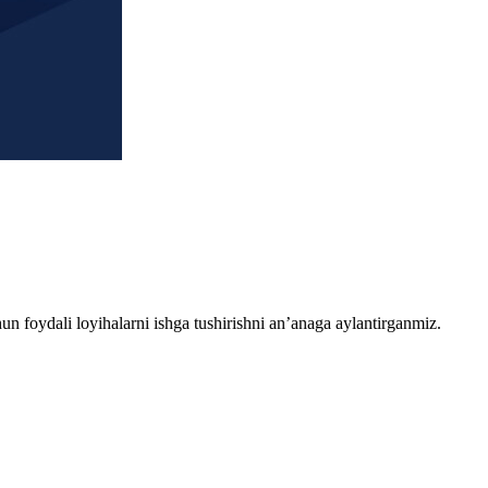
chun foydali loyihalarni ishga tushirishni an’anaga aylantirganmiz.