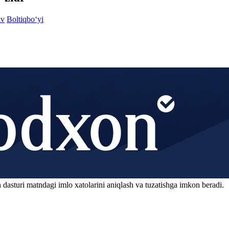
iv
Boltiqbo‘yi
 dasturi matndagi imlo xatolarini aniqlash va tuzatishga imkon beradi.