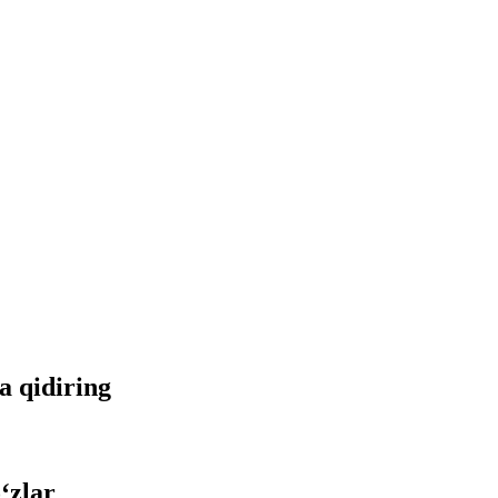
da qidiring
‘zlar