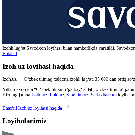
Izohli lugʻat
Savodxon
loyihasi bilan hamkorlikda yaratildi. Savodxon
Batafsil
Izoh.uz loyihasi haqida
Izoh.uz — O‘zbek tilining xalqona izohli lug‘ati 35 000 dan ortiq so‘zl
Yillar davomida “O‘zbek tili kuni”ga bag‘ishlab, o‘zbek tilini o‘rganuvc
Bizning jamoa
Lotin.uz
,
Imlo.uz
,
Sinonim.uz
,
Sarlavha.com
loyihalar
Batafsil Izoh.uz loyihasi haqida
Loyihalarimiz