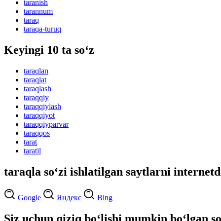
taranish
tarannum
taraq
taraqa-turuq
Keyingi 10 ta so‘z
taraqlan
taraqlat
taraqlash
taraqqiy
taraqqiylash
taraqqiyot
taraqqiyparvar
taraqqos
tarat
taratil
taraqla so‘zi ishlatilgan saytlarni internet
Google
Яндекс
Bing
Siz uchun qiziq bo‘lishi mumkin bo‘lgan so