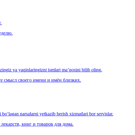
.
еделю.
‘zingiz va yaqinlaringizni ismlari ma’nosini bilib oling.
е смысл своего имени и имён близких.
o‘lagan narsalarni yetkazib berish xizmatlari bor servislar.
лекарств, книг и товаров для дома.