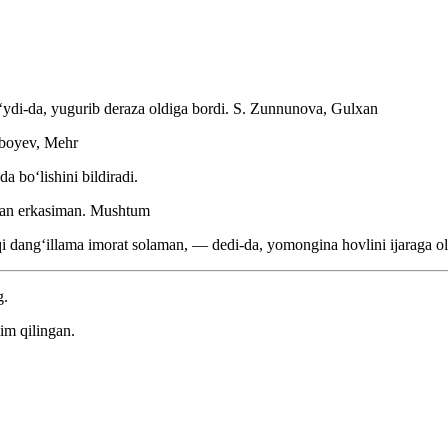
ʻydi-da, yugurib deraza oldiga bordi.
S. Zunnunova, Gulxan
boyev, Mehr
da boʻlishini bildiradi.
gan erkasiman.
Mushtum
qi dangʻillama imorat solaman, — dedi-da, yomongina hovlini ijaraga o
g.
im qilingan.