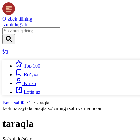
O‘zbek tilining
izohli lug‘ati
ЎЗ
Top 100
Ro‘yxat
Kirish
Lotin.uz
Bosh sahifa
/
T
/
taraqla
Izoh.uz
saytida
taraqla
so‘zining izohi va ma’nolari
taraqla
So‘zni do‘stlar