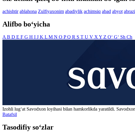
achishtir
ablahona
Zulfiyaxonim
abadiylik
achimsiq
abad
abyot
abraz
Alifbo bo‘yicha
A
B
D
E
F
G
H
I
J
K
L
M
N
O
P
Q
R
S
T
U
V
X
Y
Z
O‘
G‘
Sh
Ch
Izohli lugʻat
Savodxon
loyihasi bilan hamkorlikda yaratildi. Savodxon
Batafsil
Tasodifiy so‘zlar