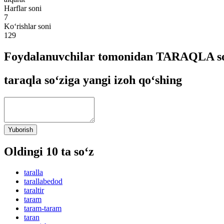
Harflar soni
7
Ko‘rishlar soni
129
Foydalanuvchilar tomonidan TARAQLA so‘
taraqla so‘ziga yangi izoh qo‘shing
Yuborish
Oldingi 10 ta so‘z
taralla
tarallabedod
taraltir
taram
taram-taram
taran