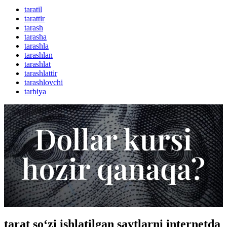
taratil
tarattir
tarash
tarasha
tarashla
tarashlan
tarashlat
tarashlattir
tarashlovchi
tarbiya
tarat so‘zi ishlatilgan saytlarni internetda