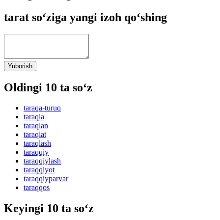
tarat so‘ziga yangi izoh qo‘shing
Yuborish
Oldingi 10 ta so‘z
taraqa-turuq
taraqla
taraqlan
taraqlat
taraqlash
taraqqiy
taraqqiylash
taraqqiyot
taraqqiyparvar
taraqqos
Keyingi 10 ta so‘z