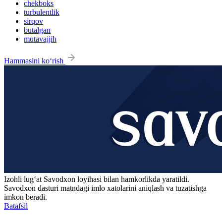
chekboks
turbulentlik
sirqov
butalgan
mutavajjih
Hammasini ko‘rish
Izohli lugʻat
Savodxon
loyihasi bilan hamkorlikda yaratildi.
Savodxon dasturi matndagi imlo xatolarini aniqlash va tuzatishga
imkon beradi.
Batafsil