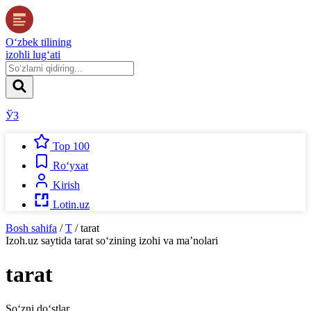
O‘zbek tilining
izohli lug‘ati
ЎЗ
Top 100
Ro‘yxat
Kirish
Lotin.uz
Bosh sahifa
/
T
/
tarat
Izoh.uz
saytida
tarat
so‘zining izohi va ma’nolari
tarat
So‘zni do‘stlar