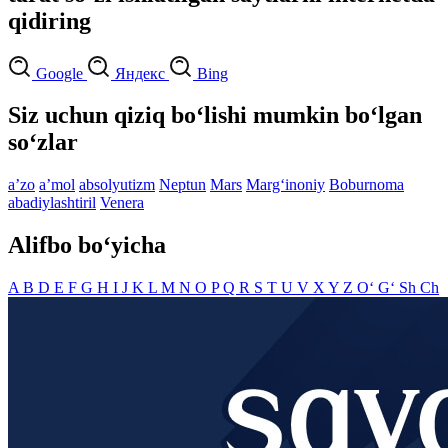
qidiring
Google
Яндекс
Bing
Siz uchun qiziq bo‘lishi mumkin bo‘lgan
so‘zlar
aʼzo
aʼmol
absolyutizm
Neptun
Mars
Marg‘inoniy
Boburnoma
abadiylashtiril
Venera
Alifbo bo‘yicha
A
B
D
E
F
G
H
I
J
K
L
M
N
O
P
Q
R
S
T
U
V
X
Y
Z
O‘
G‘
Sh
Ch