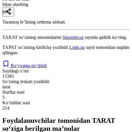
bilan ulashing
fe’l
Taramoq feʼlining orttirma nisbati.
TARAT
so‘zining sinonimlarini
Sinonim.uz
saytida qidirib ko‘ring.
ТАРАТ
so‘zining kirillcha yozilishi
Lotin.uz
sayti tomonidan taqdim
qilingan.
Ro‘yxatga qo‘shish
Saytdagi o‘rni
15381
So‘zning teskari yozilishi
tarat
Harflar soni
5
Ko‘rishlar soni
214
Foydalanuvchilar tomonidan TARAT
so‘ziga berilgan ma’nolar