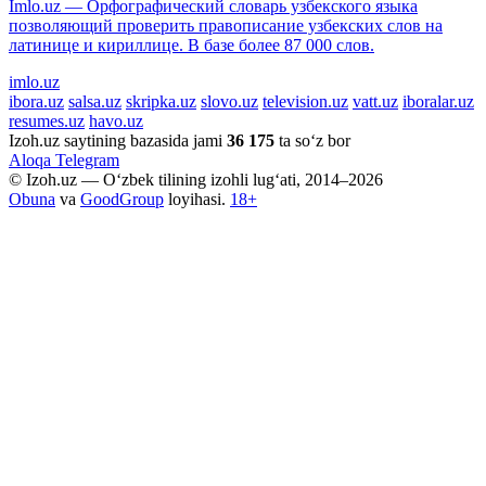
Imlo.uz — Орфографический словарь узбекского языка
позволяющий проверить правописание узбекских слов на
латинице и кириллице. В базе более 87 000 слов.
imlo.uz
ibora.uz
salsa.uz
skripka.uz
slovo.uz
television.uz
vatt.uz
iboralar.uz
resumes.uz
havo.uz
Izoh.uz saytining bazasida jami
36 175
ta so‘z bor
Aloqa
Telegram
© Izoh.uz — O‘zbek tilining izohli lug‘ati, 2014–2026
Obuna
va
GoodGroup
loyihasi.
18+