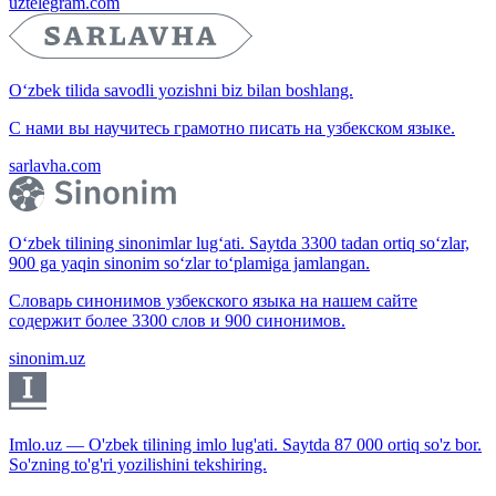
uztelegram.com
O‘zbek tilida savodli yozishni biz bilan boshlang.
С нами вы научитесь грамотно писать на узбекском языке.
sarlavha.com
O‘zbek tilining sinonimlar lug‘ati. Saytda 3300 tadan ortiq so‘zlar,
900 ga yaqin sinonim so‘zlar to‘plamiga jamlangan.
Словарь синонимов узбекского языка на нашем сайте
содержит более 3300 слов и 900 синонимов.
sinonim.uz
Imlo.uz — O'zbek tilining imlo lug'ati. Saytda 87 000 ortiq so'z bor.
So'zning to'g'ri yozilishini tekshiring.