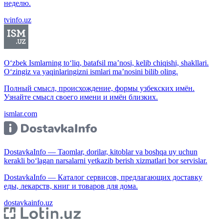
неделю.
tvinfo.uz
O‘zbek Ismlarning to‘liq, batafsil ma’nosi, kelib chiqishi, shakllari.
O‘zingiz va yaqinlaringizni ismlari ma’nosini bilib oling.
Полный смысл, происхождение, формы узбекских имён.
Узнайте смысл своего имени и имён близких.
ismlar.com
DostavkaInfo — Taomlar, dorilar, kitoblar va boshqa uy uchun
kerakli bo‘lagan narsalarni yetkazib berish xizmatlari bor servislar.
DostavkaInfo — Каталог сервисов, предлагающих доставку
еды, лекарств, книг и товаров для дома.
dostavkainfo.uz