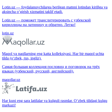
Lotin.uz — foydalanuvchilarga berilgan matnni lotindan kirillga va
aksincha o‘girish xizmatini taklif etadi.
Lotin.uz — поможет транслитерировать с узбекской
кириллицы на латиницу и обратно. Легко!
lotin.uz
Maqol va naqllarning eng katta kolleksiyasi. Har bir maqol uchta
tilda (o‘zbek, rus, ingliz).
Самая большая коллекция пословиц и поговорок на трёх
языках (узбекский, русский, английский).
maqollar.uz
Har kuni eng sara latifalar va kulguli rasmlar. O‘zbek tilidagi kulgu
markazi!