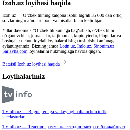
Izoh.uz loyihasi haqida
Izoh.uz — O‘zbek tilining xalqona izohli lug‘ati 35 000 dan ortiq
so‘zlarning ma’nolari ibora va misollar bilan keltirilgan.
Yillar davomida “O‘zbek tili kuni”ga bag‘ishlab, o‘zbek tilini
o‘rganuvchilar, jurnalistlar, tarjimonlar, kopirayterlar, blogerlar va
boshqalar uchun foydali loyihalarni ishga tushirishni an’anaga
aylantirganmiz. Bizning jamoa
Lotin.uz
,
Imlo.uz
,
Sinonim.uz
,
Sarlavha.com
loyihalarini hukmingizga havola qilgan.
Batafsil Izoh.uz loyihasi haqida
Loyihalarimiz
TVinfo.uz — Bugun, ertaga va keyingi hafta uchun to‘liq
teledasturlar.
TVinfo.uz — Телепрограмма на сегодня, завтра и ближайшую