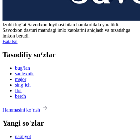
Izohli lugʻat
Savodxon
loyihasi bilan hamkorlikda yaratildi.
Savodxon dasturi matndagi imlo xatolarini aniqlash va tuzatishga
imkon beradi.
Batafsil
Tasodifiy so‘zlar
bug‘lan
santexnik
major
sing‘ich
flot
berch
Hammasini ko‘rish
Yangi so'zlar
naqliyot