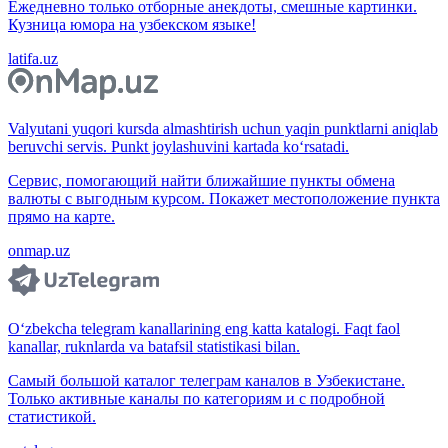
Ежедневно только отборные анекдоты, смешные картинки.
Кузница юмора на узбекском языке!
latifa.uz
Valyutani yuqori kursda almashtirish uchun yaqin punktlarni aniqlab
beruvchi servis. Punkt joylashuvini kartada ko‘rsatadi.
Сервис, помогающий найти ближайшие пункты обмена
валюты с выгодным курсом. Покажет местоположение пункта
прямо на карте.
onmap.uz
O‘zbekcha telegram kanallarining eng katta katalogi. Faqt faol
kanallar, ruknlarda va batafsil statistikasi bilan.
Самый большой каталог телеграм каналов в Узбекистане.
Только активные каналы по категориям и с подробной
статистикой.