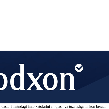
 dasturi matndagi imlo xatolarini aniqlash va tuzatishga imkon beradi.