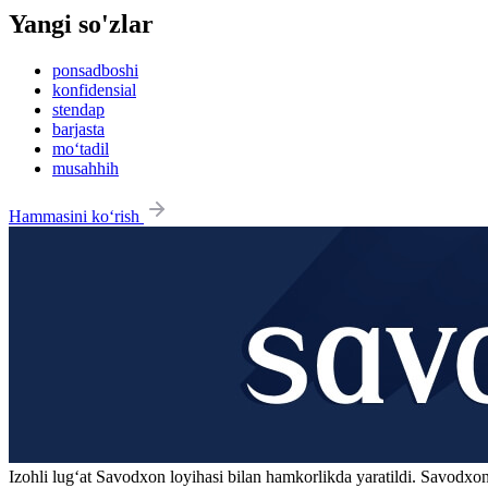
Yangi so'zlar
ponsadboshi
konfidensial
stendap
barjasta
mo‘tadil
musahhih
Hammasini ko‘rish
Izohli lugʻat
Savodxon
loyihasi bilan hamkorlikda yaratildi. Savodxon