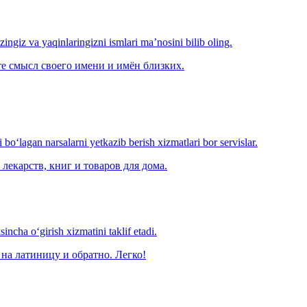
‘zingiz va yaqinlaringizni ismlari ma’nosini bilib oling.
е смысл своего имени и имён близких.
o‘lagan narsalarni yetkazib berish xizmatlari bor servislar.
лекарств, книг и товаров для дома.
ncha o‘girish xizmatini taklif etadi.
на латиницу и обратно. Легко!