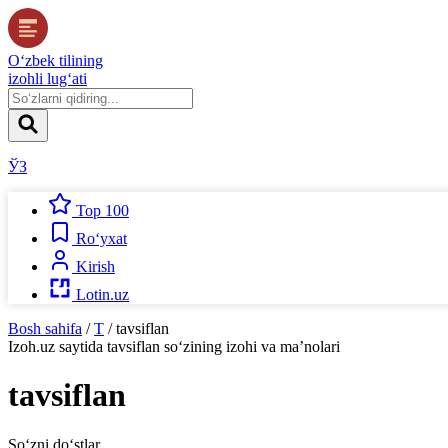
O‘zbek tilining
izohli lug‘ati
ЎЗ
Top 100
Ro‘yxat
Kirish
Lotin.uz
Bosh sahifa
/
T
/
tavsiflan
Izoh.uz
saytida
tavsiflan
so‘zining izohi va ma’nolari
tavsiflan
So‘zni do‘stlar