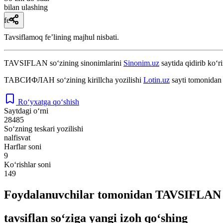
bilan ulashing
fe’l
Tavsiflamoq feʼlining majhul nisbati.
TAVSIFLAN
so‘zining sinonimlarini
Sinonim.uz
saytida qidirib ko‘r
ТАВСИФЛАН
so‘zining kirillcha yozilishi
Lotin.uz
sayti tomonidan 
Ro‘yxatga qo‘shish
Saytdagi o‘rni
28485
So‘zning teskari yozilishi
nalfisvat
Harflar soni
9
Ko‘rishlar soni
149
Foydalanuvchilar tomonidan TAVSIFLAN s
tavsiflan so‘ziga yangi izoh qo‘shing