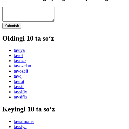
Yuborish
Oldingi 10 ta so‘z
taviya
tavof
tavoze
tavozelan
tavozeli
tavq
tavrot
tavsif
tavsifiy
tavsifla
Keyingi 10 ta so‘z
tavsifnoma
tavsiya