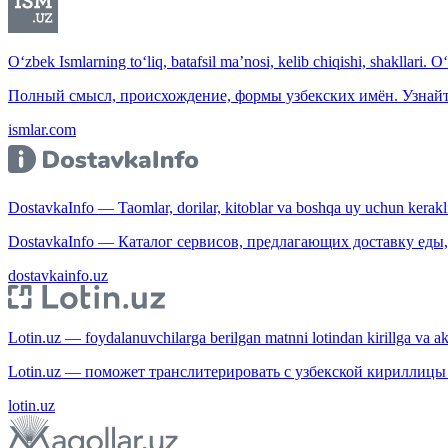
O‘zbek Ismlarning to‘liq, batafsil ma’nosi, kelib chiqishi, shakllari. O
Полный смысл, происхождение, формы узбекских имён. Узнайт
ismlar.com
DostavkaInfo — Taomlar, dorilar, kitoblar va boshqa uy uchun kerakli b
DostavkaInfo — Каталог сервисов, предлагающих доставку еды, 
dostavkainfo.uz
Lotin.uz — foydalanuvchilarga berilgan matnni lotindan kirillga va aksi
Lotin.uz — поможет транслитерировать с узбекской кириллицы 
lotin.uz