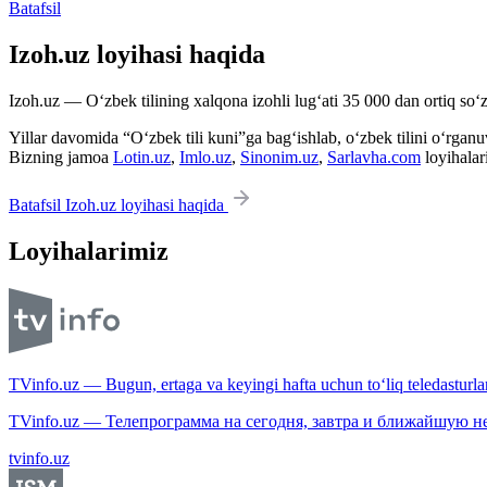
Batafsil
Izoh.uz loyihasi haqida
Izoh.uz — O‘zbek tilining xalqona izohli lug‘ati 35 000 dan ortiq so‘zl
Yillar davomida “O‘zbek tili kuni”ga bag‘ishlab, o‘zbek tilini o‘rganuvc
Bizning jamoa
Lotin.uz
,
Imlo.uz
,
Sinonim.uz
,
Sarlavha.com
loyihalar
Batafsil Izoh.uz loyihasi haqida
Loyihalarimiz
TVinfo.uz — Bugun, ertaga va keyingi hafta uchun to‘liq teledasturlar
TVinfo.uz — Телепрограмма на сегодня, завтра и ближайшую н
tvinfo.uz