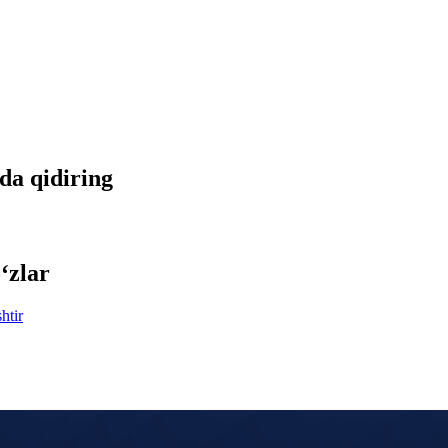
tda qidiring
‘zlar
htir