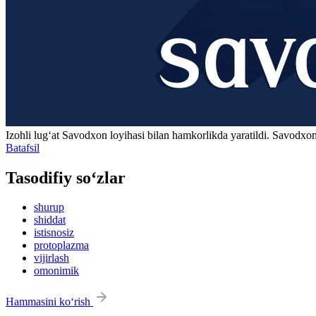
Izohli lugʻat
Savodxon
loyihasi bilan hamkorlikda yaratildi. Savodxon
Batafsil
Tasodifiy so‘zlar
shurup
shiddat
istisnosiz
protoplazma
vijirlash
omonimik
Hammasini ko‘rish