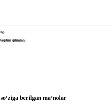
ing.
taqdim qilingan.
o‘ziga berilgan ma’nolar