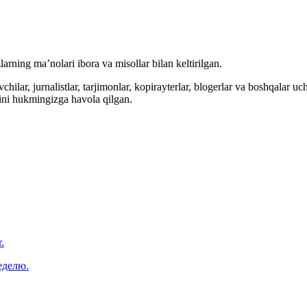
arning ma’nolari ibora va misollar bilan keltirilgan.
hilar, jurnalistlar, tarjimonlar, kopirayterlar, blogerlar va boshqalar u
ini hukmingizga havola qilgan.
.
еделю.