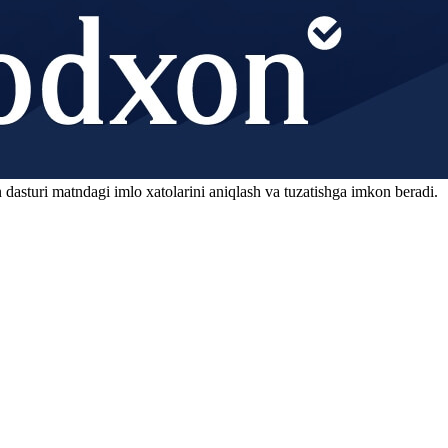
 dasturi matndagi imlo xatolarini aniqlash va tuzatishga imkon beradi.