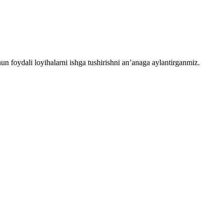
chun foydali loyihalarni ishga tushirishni an’anaga aylantirganmiz.