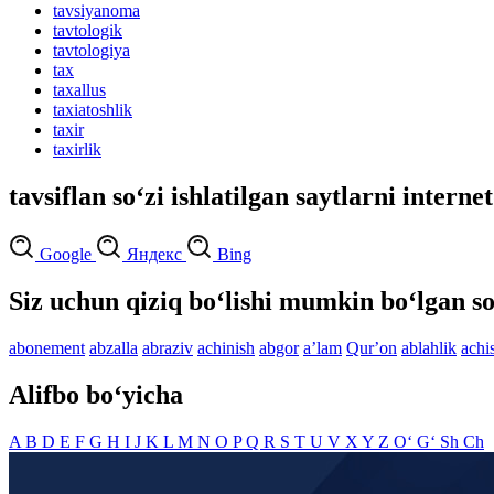
tavsiyanoma
tavtologik
tavtologiya
tax
taxallus
taxiatoshlik
taxir
taxirlik
tavsiflan so‘zi ishlatilgan saytlarni interne
Google
Яндекс
Bing
Siz uchun qiziq bo‘lishi mumkin bo‘lgan so
abonement
abzalla
abraziv
achinish
abgor
aʼlam
Qurʼon
ablahlik
achis
Alifbo bo‘yicha
A
B
D
E
F
G
H
I
J
K
L
M
N
O
P
Q
R
S
T
U
V
X
Y
Z
O‘
G‘
Sh
Ch