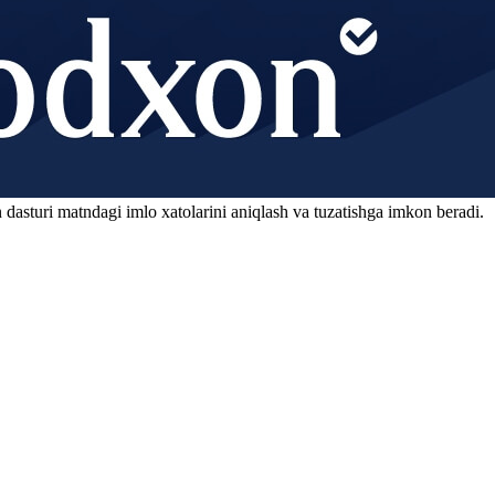
 dasturi matndagi imlo xatolarini aniqlash va tuzatishga imkon beradi.