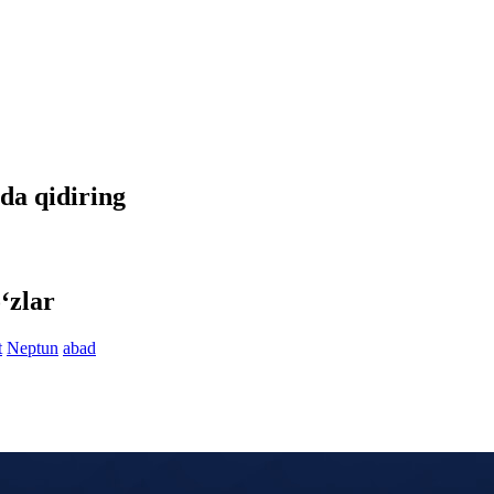
tda qidiring
‘zlar
t
Neptun
abad