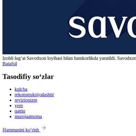
Izohli lugʻat
Savodxon
loyihasi bilan hamkorlikda yaratildi. Savodxon
Batafsil
Tasodifiy so‘zlar
kulcha
rekonstruksiyalashtir
revizionizm
yem
qattiq
murojaatnoma
Hammasini ko‘rish