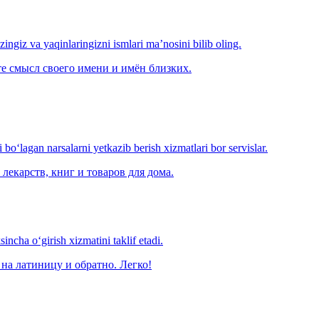
‘zingiz va yaqinlaringizni ismlari ma’nosini bilib oling.
е смысл своего имени и имён близких.
o‘lagan narsalarni yetkazib berish xizmatlari bor servislar.
лекарств, книг и товаров для дома.
ncha o‘girish xizmatini taklif etadi.
на латиницу и обратно. Легко!