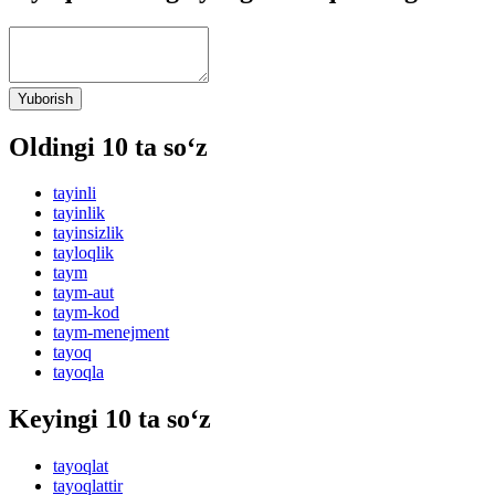
Yuborish
Oldingi 10 ta so‘z
tayinli
tayinlik
tayinsizlik
tayloqlik
taym
taym-aut
taym-kod
taym-menejment
tayoq
tayoqla
Keyingi 10 ta so‘z
tayoqlat
tayoqlattir