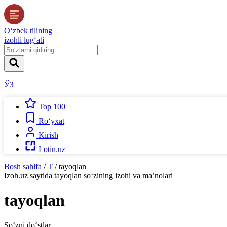
O‘zbek tilining
izohli lug‘ati
ЎЗ
Top 100
Ro‘yxat
Kirish
Lotin.uz
Bosh sahifa
/
T
/
tayoqlan
Izoh.uz
saytida
tayoqlan
so‘zining izohi va ma’nolari
tayoqlan
So‘zni do‘stlar