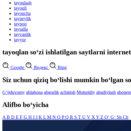
tayoqlash
tayoqli
tayoqcha
taypeylik
taypoq
taysalla
tayvanlik
tayyor
tayoqlan so‘zi ishlatilgan saytlarni interne
Google
Яндекс
Bing
Siz uchun qiziq bo‘lishi mumkin bo‘lgan so
G‘ijduvoniy
ablahona
abgorlik
achinish
Moturidiy
abadiylash
abonen
Alifbo bo‘yicha
A
B
D
E
F
G
H
I
J
K
L
M
N
O
P
Q
R
S
T
U
V
X
Y
Z
O‘
G‘
Sh
Ch