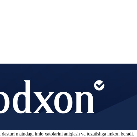
 dasturi matndagi imlo xatolarini aniqlash va tuzatishga imkon beradi.