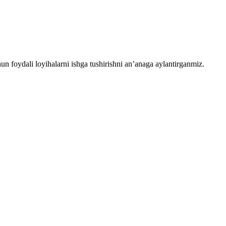
chun foydali loyihalarni ishga tushirishni an’anaga aylantirganmiz.