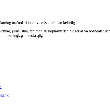
arning ma’nolari ibora va misollar bilan keltirilgan.
hilar, jurnalistlar, tarjimonlar, kopirayterlar, blogerlar va boshqalar u
ini hukmingizga havola qilgan.
.
еделю.