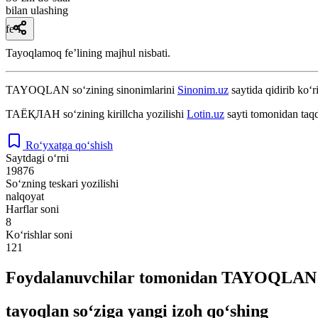
bilan ulashing
fe’l
Tayoqlamoq feʼlining majhul nisbati.
TAYOQLAN
so‘zining sinonimlarini
Sinonim.uz
saytida qidirib ko‘r
ТАЁҚЛАН
so‘zining kirillcha yozilishi
Lotin.uz
sayti tomonidan taqd
Ro‘yxatga qo‘shish
Saytdagi o‘rni
19876
So‘zning teskari yozilishi
nalqoyat
Harflar soni
8
Ko‘rishlar soni
121
Foydalanuvchilar tomonidan TAYOQLAN s
tayoqlan so‘ziga yangi izoh qo‘shing