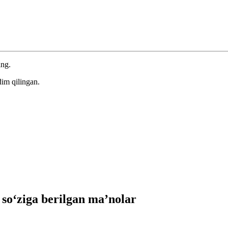
ing.
im qilingan.
o‘ziga berilgan ma’nolar