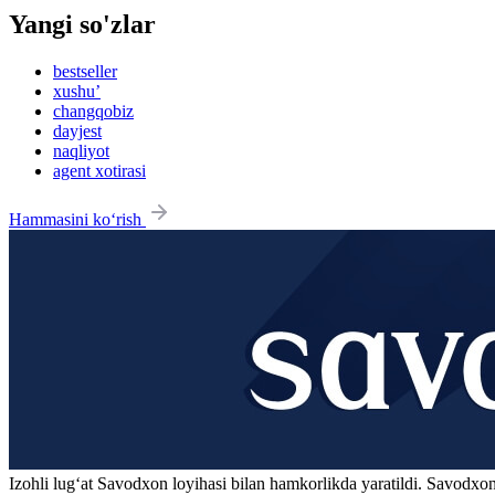
Yangi so'zlar
bestseller
xushu’
changqobiz
dayjest
naqliyot
agent xotirasi
Hammasini ko‘rish
Izohli lugʻat
Savodxon
loyihasi bilan hamkorlikda yaratildi. Savodxon