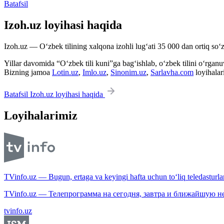
Batafsil
Izoh.uz loyihasi haqida
Izoh.uz — O‘zbek tilining xalqona izohli lug‘ati 35 000 dan ortiq so‘zl
Yillar davomida “O‘zbek tili kuni”ga bag‘ishlab, o‘zbek tilini o‘rganuvc
Bizning jamoa
Lotin.uz
,
Imlo.uz
,
Sinonim.uz
,
Sarlavha.com
loyihalar
Batafsil Izoh.uz loyihasi haqida
Loyihalarimiz
TVinfo.uz — Bugun, ertaga va keyingi hafta uchun to‘liq teledasturlar
TVinfo.uz — Телепрограмма на сегодня, завтра и ближайшую н
tvinfo.uz