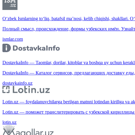
O‘zbek Ismlarning to‘liq, batafsil ma’nosi, kelib chiqishi, shakllari. O
Полный смысл, происхождение, формы узбекских имён. Узнайт
ismlar.com
DostavkaInfo — Taomlar, dorilar, kitoblar va boshqa uy uchun kerakli b
DostavkaInfo — Каталог сервисов, предлагающих доставку еды, 
dostavkainfo.uz
Lotin.uz — foydalanuvchilarga berilgan matnni lotindan kirillga va aksi
Lotin.uz — поможет транслитерировать с узбекской кириллицы 
lotin.uz