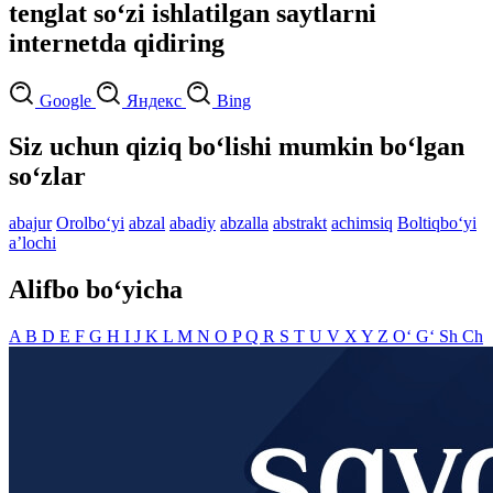
tenglat so‘zi ishlatilgan saytlarni
internetda qidiring
Google
Яндекс
Bing
Siz uchun qiziq bo‘lishi mumkin bo‘lgan
so‘zlar
abajur
Orolbo‘yi
abzal
abadiy
abzalla
abstrakt
achimsiq
Boltiqbo‘yi
aʼlochi
Alifbo bo‘yicha
A
B
D
E
F
G
H
I
J
K
L
M
N
O
P
Q
R
S
T
U
V
X
Y
Z
O‘
G‘
Sh
Ch