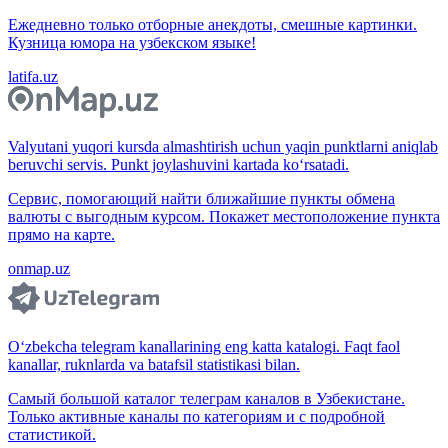
Ежедневно только отборные анекдоты, смешные картинки.
Кузница юмора на узбекском языке!
latifa.uz
Valyutani yuqori kursda almashtirish uchun yaqin punktlarni aniqlab
beruvchi servis. Punkt joylashuvini kartada ko‘rsatadi.
Сервис, помогающий найти ближайшие пункты обмена
валюты с выгодным курсом. Покажет местоположение пункта
прямо на карте.
onmap.uz
O‘zbekcha telegram kanallarining eng katta katalogi. Faqt faol
kanallar, ruknlarda va batafsil statistikasi bilan.
Самый большой каталог телеграм каналов в Узбекистане.
Только активные каналы по категориям и с подробной
статистикой.