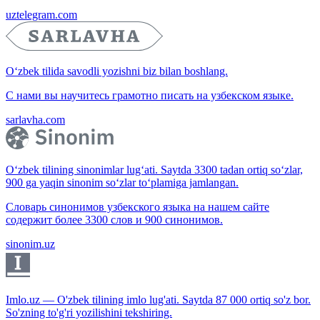
uztelegram.com
O‘zbek tilida savodli yozishni biz bilan boshlang.
С нами вы научитесь грамотно писать на узбекском языке.
sarlavha.com
O‘zbek tilining sinonimlar lug‘ati. Saytda 3300 tadan ortiq so‘zlar,
900 ga yaqin sinonim so‘zlar to‘plamiga jamlangan.
Словарь синонимов узбекского языка на нашем сайте
содержит более 3300 слов и 900 синонимов.
sinonim.uz
Imlo.uz — O'zbek tilining imlo lug'ati. Saytda 87 000 ortiq so'z bor.
So'zning to'g'ri yozilishini tekshiring.