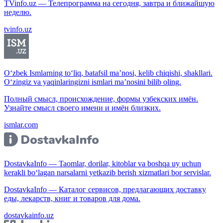
TVinfo.uz — Телепрограмма на сегодня, завтра и ближайшую
неделю.
tvinfo.uz
O‘zbek Ismlarning to‘liq, batafsil ma’nosi, kelib chiqishi, shakllari.
O‘zingiz va yaqinlaringizni ismlari ma’nosini bilib oling.
Полный смысл, происхождение, формы узбекских имён.
Узнайте смысл своего имени и имён близких.
ismlar.com
DostavkaInfo — Taomlar, dorilar, kitoblar va boshqa uy uchun
kerakli bo‘lagan narsalarni yetkazib berish xizmatlari bor servislar.
DostavkaInfo — Каталог сервисов, предлагающих доставку
еды, лекарств, книг и товаров для дома.
dostavkainfo.uz