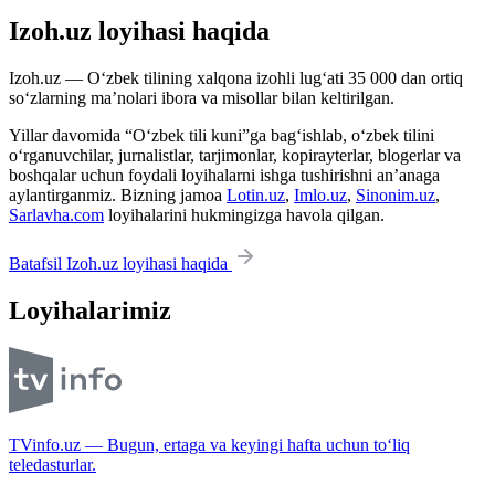
Izoh.uz loyihasi haqida
Izoh.uz — O‘zbek tilining xalqona izohli lug‘ati 35 000 dan ortiq
so‘zlarning ma’nolari ibora va misollar bilan keltirilgan.
Yillar davomida “O‘zbek tili kuni”ga bag‘ishlab, o‘zbek tilini
o‘rganuvchilar, jurnalistlar, tarjimonlar, kopirayterlar, blogerlar va
boshqalar uchun foydali loyihalarni ishga tushirishni an’anaga
aylantirganmiz. Bizning jamoa
Lotin.uz
,
Imlo.uz
,
Sinonim.uz
,
Sarlavha.com
loyihalarini hukmingizga havola qilgan.
Batafsil Izoh.uz loyihasi haqida
Loyihalarimiz
TVinfo.uz — Bugun, ertaga va keyingi hafta uchun to‘liq
teledasturlar.