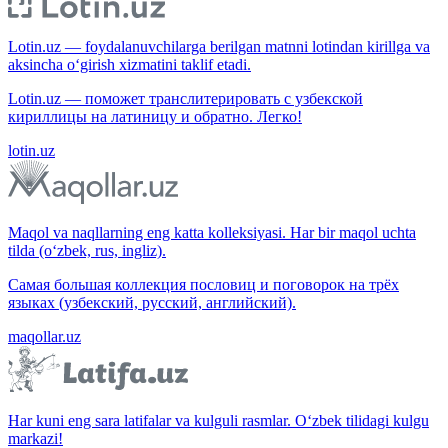
Lotin.uz — foydalanuvchilarga berilgan matnni lotindan kirillga va
aksincha o‘girish xizmatini taklif etadi.
Lotin.uz — поможет транслитерировать с узбекской
кириллицы на латиницу и обратно. Легко!
lotin.uz
Maqol va naqllarning eng katta kolleksiyasi. Har bir maqol uchta
tilda (o‘zbek, rus, ingliz).
Самая большая коллекция пословиц и поговорок на трёх
языках (узбекский, русский, английский).
maqollar.uz
Har kuni eng sara latifalar va kulguli rasmlar. O‘zbek tilidagi kulgu
markazi!