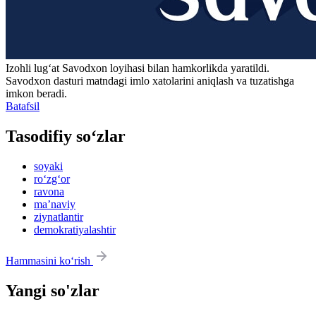
Izohli lugʻat
Savodxon
loyihasi bilan hamkorlikda yaratildi.
Savodxon dasturi matndagi imlo xatolarini aniqlash va tuzatishga
imkon beradi.
Batafsil
Tasodifiy so‘zlar
soyaki
ro‘zg‘or
ravona
maʼnaviy
ziynatlantir
demokratiyalashtir
Hammasini ko‘rish
Yangi so'zlar