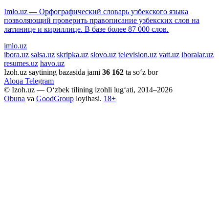
Imlo.uz — Орфографический словарь узбекского языка
позволяющий проверить правописание узбекских слов на
латинице и кириллице. В базе более 87 000 слов.
imlo.uz
ibora.uz
salsa.uz
skripka.uz
slovo.uz
television.uz
vatt.uz
iboralar.uz
resumes.uz
havo.uz
Izoh.uz saytining bazasida jami
36 162
ta so‘z bor
Aloqa
Telegram
© Izoh.uz — O‘zbek tilining izohli lug‘ati, 2014–2026
Obuna
va
GoodGroup
loyihasi.
18+