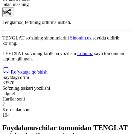
bilan ulashing
fe’l
Tenglamoq feʼlining orttirma nisbati.
TENGLAT
so‘zining sinonimlarini
Sinonim.uz
saytida qidirib
ko‘ring.
ТЕНГЛАТ
so‘zining kirillcha yozilishi
Lotin.uz
sayti tomonidan
taqdim qilingan.
Ro‘yxatga qo‘shish
Saytdagi o‘rni
33570
So‘zning teskari yozilishi
talgnet
Harflar soni
7
Ko‘rishlar soni
104
Foydalanuvchilar tomonidan TENGLAT