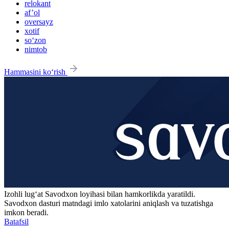
relokant
af’ol
oversayz
xotif
so‘zon
nimtob
Hammasini ko‘rish
Izohli lugʻat
Savodxon
loyihasi bilan hamkorlikda yaratildi.
Savodxon dasturi matndagi imlo xatolarini aniqlash va tuzatishga
imkon beradi.
Batafsil