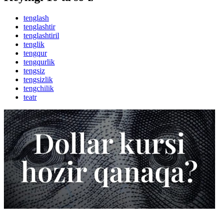
tenglash
tenglashtir
tenglashtiril
tenglik
tengqur
tengqurlik
tengsiz
tengsizlik
tengchilik
teatr