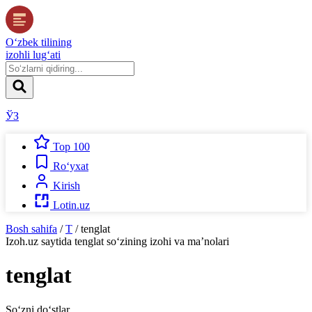
O‘zbek tilining
izohli lug‘ati
ЎЗ
Top 100
Ro‘yxat
Kirish
Lotin.uz
Bosh sahifa
/
T
/
tenglat
Izoh.uz
saytida
tenglat
so‘zining izohi va ma’nolari
tenglat
So‘zni do‘stlar