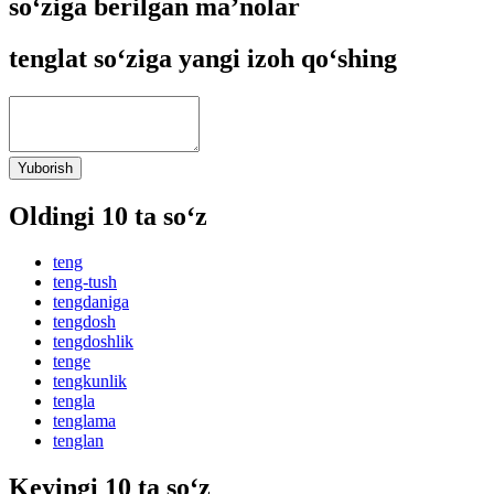
so‘ziga berilgan ma’nolar
tenglat so‘ziga yangi izoh qo‘shing
Yuborish
Oldingi 10 ta so‘z
teng
teng-tush
tengdaniga
tengdosh
tengdoshlik
tenge
tengkunlik
tengla
tenglama
tenglan
Keyingi 10 ta so‘z