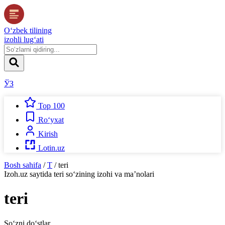
O‘zbek tilining
izohli lug‘ati
ЎЗ
Top 100
Ro‘yxat
Kirish
Lotin.uz
Bosh sahifa
/
T
/
teri
Izoh.uz
saytida
teri
so‘zining izohi va ma’nolari
teri
So‘zni do‘stlar