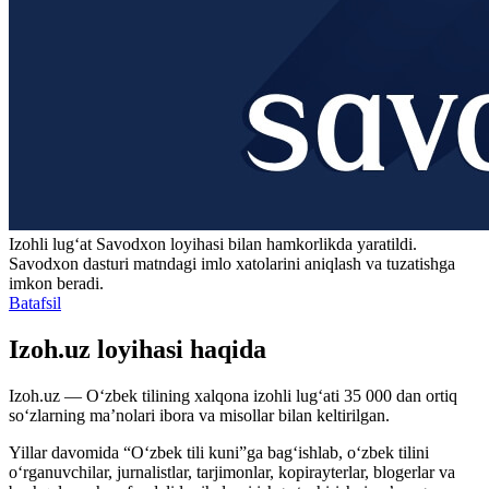
Izohli lugʻat
Savodxon
loyihasi bilan hamkorlikda yaratildi.
Savodxon dasturi matndagi imlo xatolarini aniqlash va tuzatishga
imkon beradi.
Batafsil
Izoh.uz loyihasi haqida
Izoh.uz — O‘zbek tilining xalqona izohli lug‘ati 35 000 dan ortiq
so‘zlarning ma’nolari ibora va misollar bilan keltirilgan.
Yillar davomida “O‘zbek tili kuni”ga bag‘ishlab, o‘zbek tilini
o‘rganuvchilar, jurnalistlar, tarjimonlar, kopirayterlar, blogerlar va