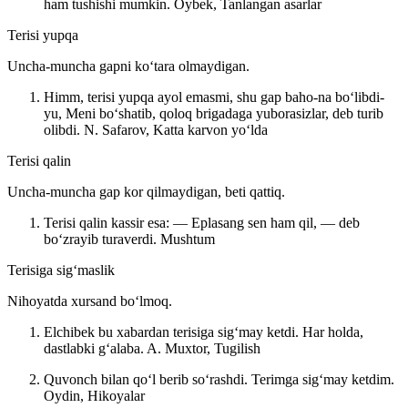
ham tushishi mumkin.
Oybek, Tanlangan asarlar
Terisi yupqa
Uncha-muncha gapni koʻtara olmaydigan.
Himm, terisi yupqa ayol emasmi, shu gap baho-na boʻlibdi-
yu, Meni boʻshatib, qoloq brigadaga yuborasizlar, deb turib
olibdi.
N. Safarov, Katta karvon yoʻlda
Terisi qalin
Uncha-muncha gap kor qilmaydigan, beti qattiq.
Terisi qalin kassir esa: — Eplasang sen ham qil, — deb
boʻzrayib turaverdi.
Mushtum
Terisiga sigʻmaslik
Nihoyatda xursand boʻlmoq.
Elchibek bu xabardan terisiga sigʻmay ketdi. Har holda,
dastlabki gʻalaba.
A. Muxtor, Tugilish
Quvonch bilan qoʻl berib soʻrashdi. Terimga sigʻmay ketdim.
Oydin, Hikoyalar