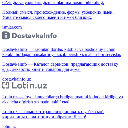
O‘zingiz va yaqinlaringizni ismlari ma’nosini bilib oling.
Полный смысл, происхождение, формы узбекских имён.
Узнайте смысл своего имени и имён близких.
ismlar.com
DostavkaInfo — Taomlar, dorilar, kitoblar va boshqa uy uchun
kerakli bo‘lagan narsalarni yetkazib berish xizmatlari bor servislar.
DostavkaInfo — Каталог сервисов, предлагающих доставку
еды, лекарств, книг и товаров для дома.
dostavkainfo.uz
Lotin.uz — foydalanuvchilarga berilgan matnni lotindan kirillga va
aksincha o‘girish xizmatini taklif etadi.
Lotin.uz — поможет транслитерировать с узбекской
кириллицы на латиницу и обратно. Легко!
lotin.uz