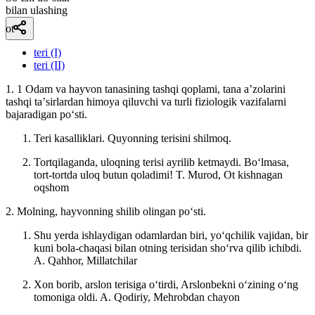
bilan ulashing
ot
teri (I)
teri (II)
1. 1 Odam va hayvon tanasining tashqi qoplami, tana aʼzolarini
tashqi taʼsirlardan himoya qiluvchi va turli fiziologik vazifalarni
bajaradigan poʻsti.
Teri kasalliklari. Quyonning terisini shilmoq.
Tortqilaganda, uloqning terisi ayrilib ketmaydi. Boʻlmasa,
tort-tortda uloq butun qoladimi!
T. Murod, Ot kishnagan
oqshom
2. Molning, hayvonning shilib olingan poʻsti.
Shu yerda ishlaydigan odamlardan biri, yoʻqchilik vajidan, bir
kuni bola-chaqasi bilan otning terisidan shoʻrva qilib ichibdi.
A. Qahhor, Millatchilar
Xon borib, arslon terisiga oʻtirdi, Arslonbekni oʻzining oʻng
tomoniga oldi.
A. Qodiriy, Mehrobdan chayon