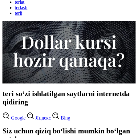
terlat
terlash
terli
teri so‘zi ishlatilgan saytlarni internetda
qidiring
Google
Яндекс
Bing
Siz uchun qiziq bo‘lishi mumkin bo‘lgan