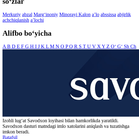
so‘zlar
Merkuriy
abzal
Marg‘inoniy
Minorayi Kalon
aʼlo
abssissa
abjirlik
achchiqlanish
aʼlochi
Alifbo bo‘yicha
A
B
D
E
F
G
H
I
J
K
L
M
N
O
P
Q
R
S
T
U
V
X
Y
Z
O‘
G‘
Sh
Ch
Izohli lugʻat
Savodxon
loyihasi bilan hamkorlikda yaratildi.
Savodxon dasturi matndagi imlo xatolarini aniqlash va tuzatishga
imkon beradi.
Batafsil