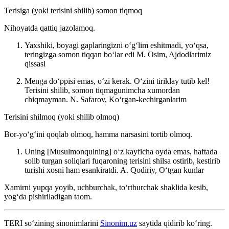
Terisiga (yoki terisini shilib) somon tiqmoq
Nihoyatda qattiq jazolamoq.
Yaxshiki, boyagi gaplaringizni oʻgʻlim eshitmadi, yoʻqsa,
teringizga somon tiqqan boʻlar edi
M. Osim, Ajdodlarimiz
qissasi
Menga doʻppisi emas, oʻzi kerak. Oʻzini tiriklay tutib kel!
Terisini shilib, somon tiqmagunimcha xumordan
chiqmayman.
N. Safarov, Koʻrgan-kechirganlarim
Terisini shilmoq (yoki shilib olmoq)
Bor-yoʻgʻini qoqlab olmoq, hamma narsasini tortib olmoq.
Uning [Musulmonqulning] oʻz kayficha oyda emas, haftada
solib turgan soliqlari fuqaroning terisini shilsa ostirib, kestirib
turishi xosni ham esankiratdi.
A. Qodiriy, Oʻtgan kunlar
Xamirni yupqa yoyib, uchburchak, toʻrtburchak shaklida kesib,
yogʻda pishiriladigan taom.
TERI
so‘zining sinonimlarini
Sinonim.uz
saytida qidirib ko‘ring.