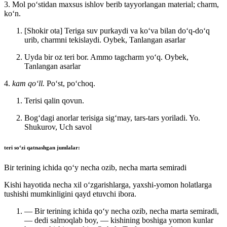
3. Mol poʻstidan maxsus ishlov berib tayyorlangan material; charm,
koʻn.
[Shokir ota] Teriga suv purkaydi va koʻva bilan doʻq-doʻq
urib, charmni tekislaydi.
Oybek, Tanlangan asarlar
Uyda bir oz teri bor. Ammo tagcharm yoʻq.
Oybek,
Tanlangan asarlar
4.
kam qoʻll.
Poʻst, poʻchoq.
Terisi qalin qovun.
Bogʻdagi anorlar terisiga sigʻmay, tars-tars yoriladi.
Yo.
Shukurov, Uch savol
teri
soʻzi qatnashgan jumlalar:
Bir terining ichida qoʻy necha ozib, necha marta semiradi
Kishi hayotida necha xil oʻzgarishlarga, yaxshi-yomon holatlarga
tushishi mumkinligini qayd etuvchi ibora.
— Bir terining ichida qoʻy necha ozib, necha marta semiradi,
— dedi salmoqlab boy, — kishining boshiga yomon kunlar