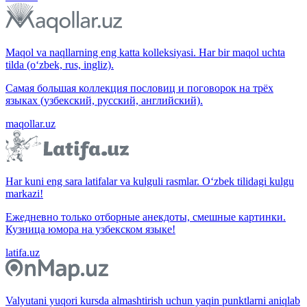
Maqol va naqllarning eng katta kolleksiyasi. Har bir maqol uchta
tilda (o‘zbek, rus, ingliz).
Самая большая коллекция пословиц и поговорок на трёх
языках (узбекский, русский, английский).
maqollar.uz
Har kuni eng sara latifalar va kulguli rasmlar. O‘zbek tilidagi kulgu
markazi!
Ежедневно только отборные анекдоты, смешные картинки.
Кузница юмора на узбекском языке!
latifa.uz
Valyutani yuqori kursda almashtirish uchun yaqin punktlarni aniqlab