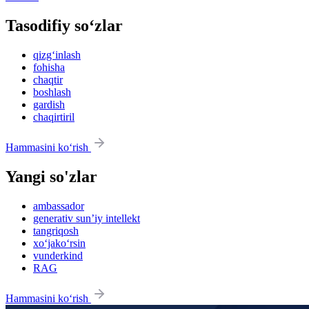
Tasodifiy so‘zlar
qizg‘inlash
fohisha
chaqtir
boshlash
gardish
chaqirtiril
Hammasini ko‘rish
Yangi so'zlar
ambassador
generativ sun’iy intellekt
tangriqosh
xo‘jako‘rsin
vunderkind
RAG
Hammasini ko‘rish