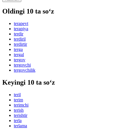
Oldingi 10 ta so‘z
terapevt
terapiya
terdir
terdiril
terdirtir
terga
tergal
tergov
tergovchi
tergovchilik
Keyingi 10 ta so‘z
teril
terim
terimchi
terish
terishtir
terla
terlama