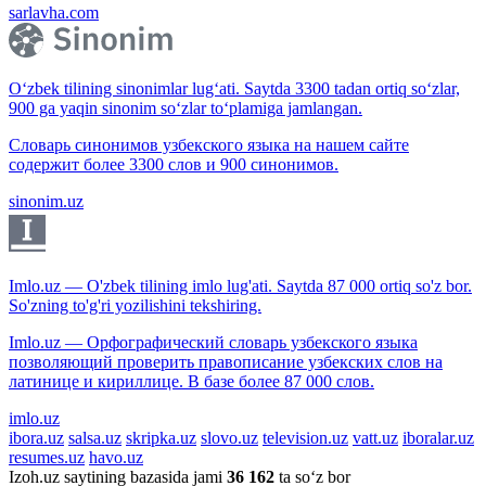
sarlavha.com
O‘zbek tilining sinonimlar lug‘ati. Saytda 3300 tadan ortiq so‘zlar,
900 ga yaqin sinonim so‘zlar to‘plamiga jamlangan.
Словарь синонимов узбекского языка на нашем сайте
содержит более 3300 слов и 900 синонимов.
sinonim.uz
Imlo.uz — O'zbek tilining imlo lug'ati. Saytda 87 000 ortiq so'z bor.
So'zning to'g'ri yozilishini tekshiring.
Imlo.uz — Орфографический словарь узбекского языка
позволяющий проверить правописание узбекских слов на
латинице и кириллице. В базе более 87 000 слов.
imlo.uz
ibora.uz
salsa.uz
skripka.uz
slovo.uz
television.uz
vatt.uz
iboralar.uz
resumes.uz
havo.uz
Izoh.uz saytining bazasida jami
36 162
ta so‘z bor