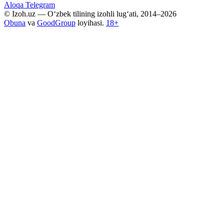
Aloqa
Telegram
© Izoh.uz — O‘zbek tilining izohli lug‘ati, 2014–2026
Obuna
va
GoodGroup
loyihasi.
18+