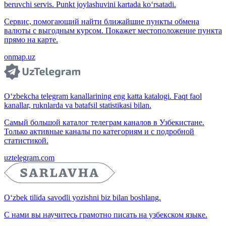
beruvchi servis. Punkt joylashuvini kartada ko‘rsatadi.
Сервис, помогающий найти ближайшие пункты обмена
валюты с выгодным курсом. Покажет местоположение пункта
прямо на карте.
onmap.uz
O‘zbekcha telegram kanallarining eng katta katalogi. Faqt faol
kanallar, ruknlarda va batafsil statistikasi bilan.
Самый большой каталог телеграм каналов в Узбекистане.
Только активные каналы по категориям и с подробной
статистикой.
uztelegram.com
O‘zbek tilida savodli yozishni biz bilan boshlang.
С нами вы научитесь грамотно писать на узбекском языке.