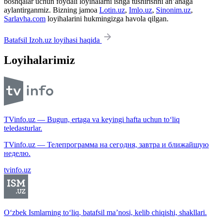
boshqalar uchun foydali loyihalarni ishga tushirishni an’anaga
aylantirganmiz. Bizning jamoa
Lotin.uz
,
Imlo.uz
,
Sinonim.uz
,
Sarlavha.com
loyihalarini hukmingizga havola qilgan.
Batafsil Izoh.uz loyihasi haqida
Loyihalarimiz
TVinfo.uz — Bugun, ertaga va keyingi hafta uchun to‘liq
teledasturlar.
TVinfo.uz — Телепрограмма на сегодня, завтра и ближайшую
неделю.
tvinfo.uz
O‘zbek Ismlarning to‘liq, batafsil ma’nosi, kelib chiqishi, shakllari.