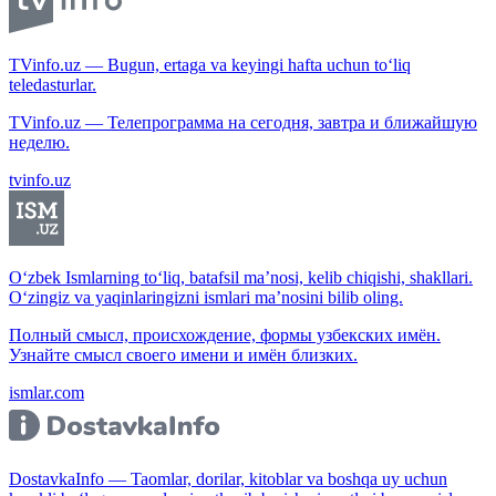
TVinfo.uz — Bugun, ertaga va keyingi hafta uchun to‘liq
teledasturlar.
TVinfo.uz — Телепрограмма на сегодня, завтра и ближайшую
неделю.
tvinfo.uz
O‘zbek Ismlarning to‘liq, batafsil ma’nosi, kelib chiqishi, shakllari.
O‘zingiz va yaqinlaringizni ismlari ma’nosini bilib oling.
Полный смысл, происхождение, формы узбекских имён.
Узнайте смысл своего имени и имён близких.
ismlar.com
DostavkaInfo — Taomlar, dorilar, kitoblar va boshqa uy uchun