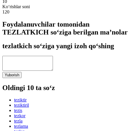
10
Ko‘rishlar soni
120
Foydalanuvchilar tomonidan
TEZLATKICH so‘ziga berilgan ma’nolar
tezlatkich so‘ziga yangi izoh qo‘shing
Yuborish
Oldingi 10 ta so‘z
teziktir
teziktiril
tezis
tezkor
tezla
tezlama