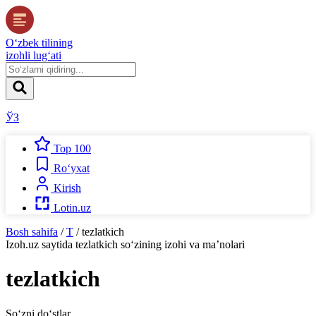
O‘zbek tilining
izohli lug‘ati
ЎЗ
Top 100
Ro‘yxat
Kirish
Lotin.uz
Bosh sahifa
/
T
/
tezlatkich
Izoh.uz
saytida
tezlatkich
so‘zining izohi va ma’nolari
tezlatkich
So‘zni do‘stlar