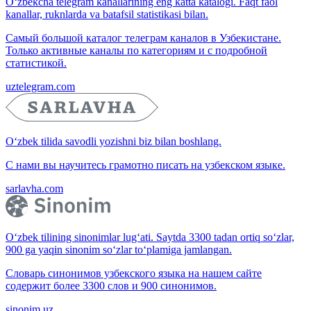
O‘zbekcha telegram kanallarining eng katta katalogi. Faqt faol
kanallar, ruknlarda va batafsil statistikasi bilan.
Самый большой каталог телеграм каналов в Узбекистане.
Только активные каналы по категориям и с подробной
статистикой.
uztelegram.com
O‘zbek tilida savodli yozishni biz bilan boshlang.
С нами вы научитесь грамотно писать на узбекском языке.
sarlavha.com
O‘zbek tilining sinonimlar lug‘ati. Saytda 3300 tadan ortiq so‘zlar,
900 ga yaqin sinonim so‘zlar to‘plamiga jamlangan.
Словарь синонимов узбекского языка на нашем сайте
содержит более 3300 слов и 900 синонимов.
sinonim.uz