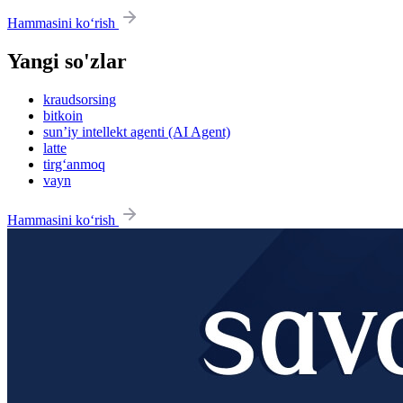
Hammasini ko‘rish
Yangi so'zlar
kraudsorsing
bitkoin
sun’iy intellekt agenti (AI Agent)
latte
tirg‘anmoq
vayn
Hammasini ko‘rish