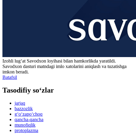
Izohli lugʻat
Savodxon
loyihasi bilan hamkorlikda yaratildi.
Savodxon dasturi matndagi imlo xatolarini aniqlash va tuzatishga
imkon beradi.
Batafsil
Tasodifiy so‘zlar
jarjaq
bazzozlik
g‘o‘zapo‘choq
qancha-qancha
munofiqlik
protoplazma