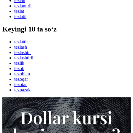
tezlan
tezlantiril
tezlat
tezlatil
Keyingi 10 ta so‘z
tezlattir
tezlash
tezlashtir
tezlashtiril
tezlik
tezob
tezoblan
tezoqar
tezotar
tezpazak