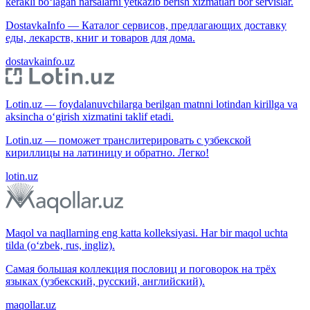
kerakli bo‘lagan narsalarni yetkazib berish xizmatlari bor servislar.
DostavkaInfo — Каталог сервисов, предлагающих доставку
еды, лекарств, книг и товаров для дома.
dostavkainfo.uz
Lotin.uz — foydalanuvchilarga berilgan matnni lotindan kirillga va
aksincha o‘girish xizmatini taklif etadi.
Lotin.uz — поможет транслитерировать с узбекской
кириллицы на латиницу и обратно. Легко!
lotin.uz
Maqol va naqllarning eng katta kolleksiyasi. Har bir maqol uchta
tilda (o‘zbek, rus, ingliz).
Самая большая коллекция пословиц и поговорок на трёх
языках (узбекский, русский, английский).
maqollar.uz