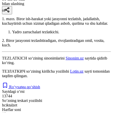
bilan ulashing
ot
1.
maxs.
Biror ish-harakat yoki jarayonni tezlatish, jadallatish,
kuchaytirish uchun xizmat qiladigan asbob, qurilma va shu kabilar.
Yadro zarrachalari tezlatkichi.
2. Biror jarayonni tezlashtiradigan, rivojlantiradigan omil, vosita,
kuch.
TEZLATKICH
so‘zining sinonimlarini
Sinonim.uz
saytida qidirib
ko‘ring.
ТЕЗЛАТКИЧ
so‘zining kirillcha yozilishi
Lotin.uz
sayti tomonidan
taqdim qilingan.
Ro‘yxatga qo‘shish
Saytdagi o‘rni
13744
So‘zning teskari yozilishi
hciktalzet
Harflar soni