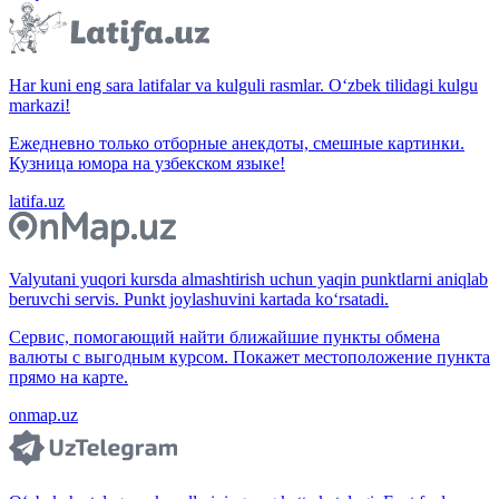
Har kuni eng sara latifalar va kulguli rasmlar. O‘zbek tilidagi kulgu
markazi!
Ежедневно только отборные анекдоты, смешные картинки.
Кузница юмора на узбекском языке!
latifa.uz
Valyutani yuqori kursda almashtirish uchun yaqin punktlarni aniqlab
beruvchi servis. Punkt joylashuvini kartada ko‘rsatadi.
Сервис, помогающий найти ближайшие пункты обмена
валюты с выгодным курсом. Покажет местоположение пункта
прямо на карте.
onmap.uz