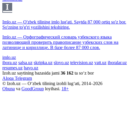
Imlo.uz — O'zbek tilining imlo lug'ati. Saytda 87 000 ortiq so'z bor.
So'zning to'g'ri yozilishini tekshiring.
Imlo.uz — Орфографический словарь узбекского языка
позволяющий проверить правописание узбекских слов на
латинице и кириллице. В базе более 87 000 слов.
imlo.uz
ibora.uz
salsa.uz
skripka.uz
slovo.uz
television.uz
vatt.uz
iboralar.uz
resumes.uz
havo.uz
Izoh.uz saytining bazasida jami
36 162
ta so‘z bor
Aloqa
Telegram
© Izoh.uz — O‘zbek tilining izohli lug‘ati, 2014–2026
Obuna
va
GoodGroup
loyihasi.
18+