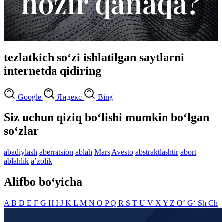
tezlatkich so‘zi ishlatilgan saytlarni
internetda qidiring
Google
Яндекс
Bing
Siz uchun qiziq bo‘lishi mumkin bo‘lgan
so‘zlar
abadiylash
aberratsion
ablah
Mars
Avesto
abstraktlashtir
abort
ablahlik
aʼzolik
Alifbo bo‘yicha
A
B
D
E
F
G
H
I
J
K
L
M
N
O
P
Q
R
S
T
U
V
X
Y
Z
O‘
G‘
Sh
Ch