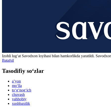
Izohli lugʻat
Savodxon
loyihasi bilan hamkorlikda yaratildi. Savodxon
Batafsil
Tasodifiy so‘zlar
aʼyon
mo‘lla
to‘g‘nog‘ich
chuvash
vahhobiy
xushbaxtlik