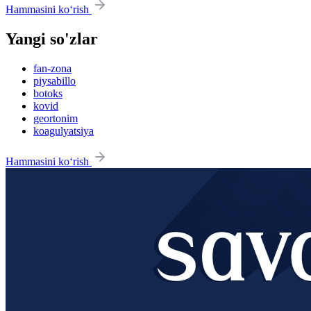
Hammasini ko‘rish
Yangi so'zlar
fan-zona
piysabillo
botoks
kovid
geortonim
koagulyatsiya
Hammasini ko‘rish