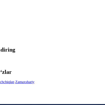
idiring
‘zlar
chchiqlan
Zamaxshariy