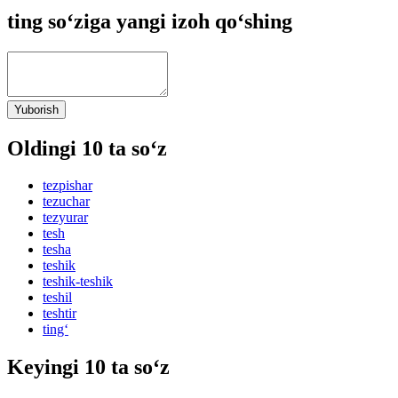
ting so‘ziga yangi izoh qo‘shing
Yuborish
Oldingi 10 ta so‘z
tezpishar
tezuchar
tezyurar
tesh
tesha
teshik
teshik-teshik
teshil
teshtir
ting‘
Keyingi 10 ta so‘z