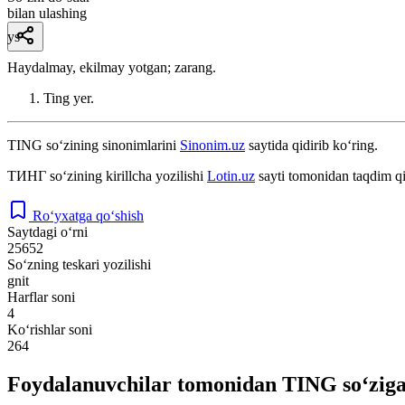
bilan ulashing
ys
Haydalmay, ekilmay yotgan; zarang.
Ting yer.
TING
so‘zining sinonimlarini
Sinonim.uz
saytida qidirib ko‘ring.
ТИНГ
so‘zining kirillcha yozilishi
Lotin.uz
sayti tomonidan taqdim qi
Ro‘yxatga qo‘shish
Saytdagi o‘rni
25652
So‘zning teskari yozilishi
gnit
Harflar soni
4
Ko‘rishlar soni
264
Foydalanuvchilar tomonidan TING so‘ziga