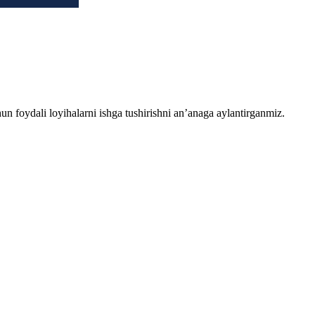
chun foydali loyihalarni ishga tushirishni an’anaga aylantirganmiz.