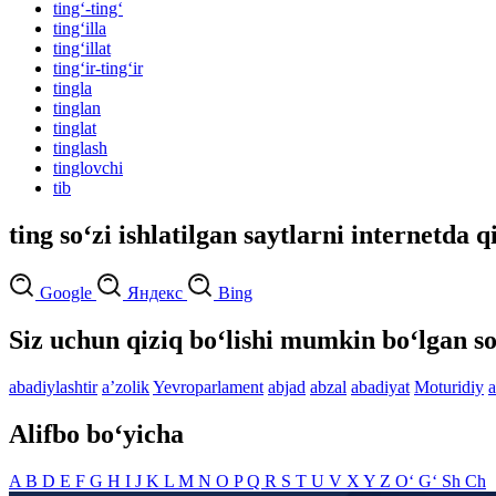
ting‘-ting‘
ting‘illa
ting‘illat
ting‘ir-ting‘ir
tingla
tinglan
tinglat
tinglash
tinglovchi
tib
ting so‘zi ishlatilgan saytlarni internetda q
Google
Яндекс
Bing
Siz uchun qiziq bo‘lishi mumkin bo‘lgan so
abadiylashtir
aʼzolik
Yevroparlament
abjad
abzal
abadiyat
Moturidiy
a
Alifbo bo‘yicha
A
B
D
E
F
G
H
I
J
K
L
M
N
O
P
Q
R
S
T
U
V
X
Y
Z
O‘
G‘
Sh
Ch