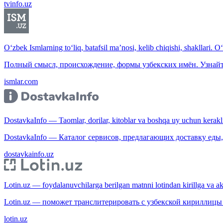
tvinfo.uz
O‘zbek Ismlarning to‘liq, batafsil ma’nosi, kelib chiqishi, shakllari. O
Полный смысл, происхождение, формы узбекских имён. Узнайт
ismlar.com
DostavkaInfo — Taomlar, dorilar, kitoblar va boshqa uy uchun kerakli b
DostavkaInfo — Каталог сервисов, предлагающих доставку еды, 
dostavkainfo.uz
Lotin.uz — foydalanuvchilarga berilgan matnni lotindan kirillga va aksi
Lotin.uz — поможет транслитерировать с узбекской кириллицы 
lotin.uz