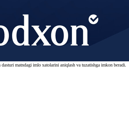
 dasturi matndagi imlo xatolarini aniqlash va tuzatishga imkon beradi.