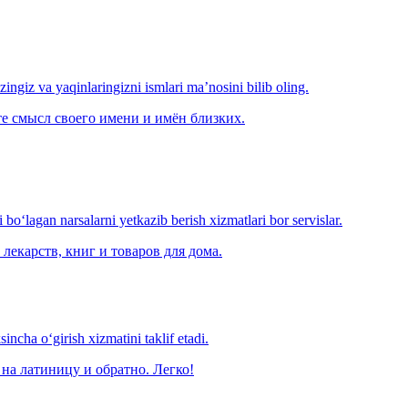
‘zingiz va yaqinlaringizni ismlari ma’nosini bilib oling.
е смысл своего имени и имён близких.
o‘lagan narsalarni yetkazib berish xizmatlari bor servislar.
лекарств, книг и товаров для дома.
ncha o‘girish xizmatini taklif etadi.
на латиницу и обратно. Легко!