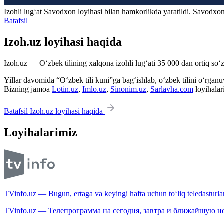
Izohli lugʻat
Savodxon
loyihasi bilan hamkorlikda yaratildi. Savodxon
Batafsil
Izoh.uz loyihasi haqida
Izoh.uz — O‘zbek tilining xalqona izohli lug‘ati 35 000 dan ortiq so‘zl
Yillar davomida “O‘zbek tili kuni”ga bag‘ishlab, o‘zbek tilini o‘rganuvc
Bizning jamoa
Lotin.uz
,
Imlo.uz
,
Sinonim.uz
,
Sarlavha.com
loyihalar
Batafsil Izoh.uz loyihasi haqida
Loyihalarimiz
TVinfo.uz — Bugun, ertaga va keyingi hafta uchun to‘liq teledasturlar
TVinfo.uz — Телепрограмма на сегодня, завтра и ближайшую н