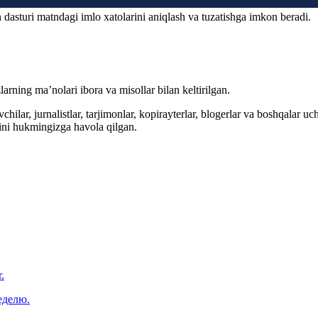
 dasturi matndagi imlo xatolarini aniqlash va tuzatishga imkon beradi.
arning ma’nolari ibora va misollar bilan keltirilgan.
hilar, jurnalistlar, tarjimonlar, kopirayterlar, blogerlar va boshqalar u
ini hukmingizga havola qilgan.
.
еделю.