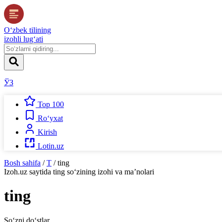
O‘zbek tilining
izohli lug‘ati
ЎЗ
Top 100
Ro‘yxat
Kirish
Lotin.uz
Bosh sahifa
/
T
/
ting
Izoh.uz
saytida
ting
so‘zining izohi va ma’nolari
ting
So‘zni do‘stlar