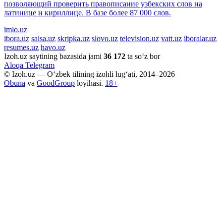
позволяющий проверить правописание узбекских слов на
латинице и кириллице. В базе более 87 000 слов.
imlo.uz
ibora.uz
salsa.uz
skripka.uz
slovo.uz
television.uz
vatt.uz
iboralar.uz
resumes.uz
havo.uz
Izoh.uz saytining bazasida jami
36 172
ta so‘z bor
Aloqa
Telegram
© Izoh.uz — O‘zbek tilining izohli lug‘ati, 2014–2026
Obuna
va
GoodGroup
loyihasi.
18+