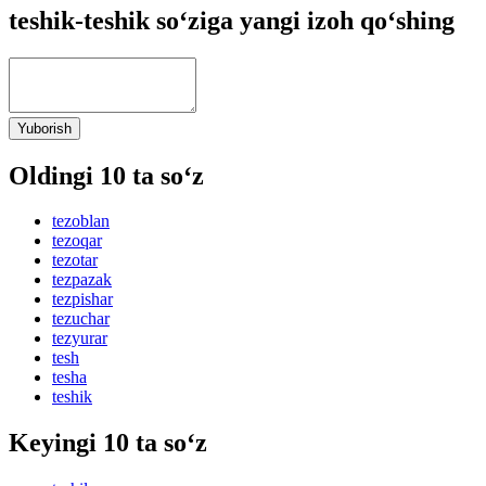
teshik-teshik so‘ziga yangi izoh qo‘shing
Yuborish
Oldingi 10 ta so‘z
tezoblan
tezoqar
tezotar
tezpazak
tezpishar
tezuchar
tezyurar
tesh
tesha
teshik
Keyingi 10 ta so‘z