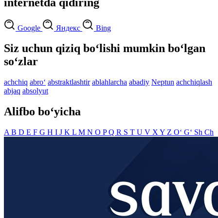
internetda qidiring
Google
Яндекс
Bing
Siz uchun qiziq bo‘lishi mumkin bo‘lgan
so‘zlar
achchiq
abro‘
abstraktlashtir
ablahlarcha
abadiy
Neptun
achchiqlash
abjaq
absolyut
Alifbo bo‘yicha
A
B
D
E
F
G
H
I
J
K
L
M
N
O
P
Q
R
S
T
U
V
X
Y
Z
O‘
G‘
Sh
Ch