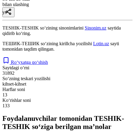
bilan ulashing
ys
TESHIK-TESHIK
so‘zining sinonimlarini
Sinonim.uz
saytida
qidirib ko‘ring.
ТЕШИК-ТЕШИК
so‘zining kirillcha yozilishi
Lotin.uz
sayti
tomonidan taqdim qilingan.
Ro‘yxatga qo‘shish
Saytdagi o‘rni
31892
So‘zning teskari yozilishi
kihset-kihset
Harflar soni
13
Ko‘rishlar soni
133
Foydalanuvchilar tomonidan TESHIK-
TESHIK so‘ziga berilgan ma’nolar