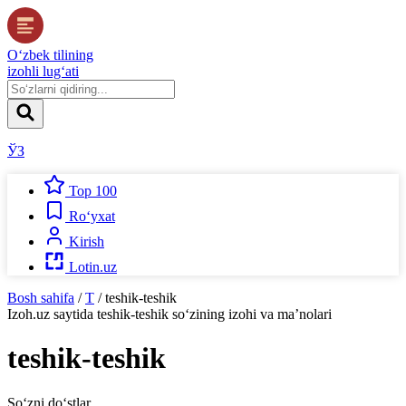
O‘zbek tilining
izohli lug‘ati
ЎЗ
Top 100
Ro‘yxat
Kirish
Lotin.uz
Bosh sahifa
/
T
/
teshik-teshik
Izoh.uz
saytida
teshik-teshik
so‘zining izohi va ma’nolari
teshik-teshik
So‘zni do‘stlar