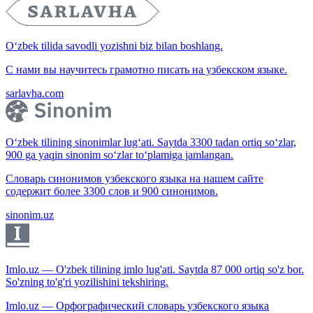
O‘zbek tilida savodli yozishni biz bilan boshlang.
С нами вы научитесь грамотно писать на узбекском языке.
sarlavha.com
O‘zbek tilining sinonimlar lug‘ati. Saytda 3300 tadan ortiq so‘zlar,
900 ga yaqin sinonim so‘zlar to‘plamiga jamlangan.
Словарь синонимов узбекского языка на нашем сайте
содержит более 3300 слов и 900 синонимов.
sinonim.uz
Imlo.uz — O'zbek tilining imlo lug'ati. Saytda 87 000 ortiq so'z bor.
So'zning to'g'ri yozilishini tekshiring.
Imlo.uz — Орфографический словарь узбекского языка