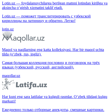
Lotin.uz — foydalanuvchilarga berilgan matnni lotindan kirillga va
aksincha o‘girish xizmatini taklif etadi.
Lotin.uz — поможет транслитерировать с узбекской
кириллицы на латиницу и обратно. Легко!
lotin.uz
Maqol va naqllarning eng katta kolleksiyasi. Har bir maqol uchta
tilda (o‘zbek, rus, ingliz).
Самая большая коллекция пословиц и поговорок на трёх
языках (узбекский, русский, английский).
maqollar.uz
Har kuni eng sara latifalar va kulguli rasmlar. O‘zbek tilidagi kulgu
markazi!
Ежедневно только отборные анекдоты, смешные картинки.