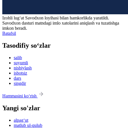
Izohli lugʻat
Savodxon
loyihasi bilan hamkorlikda yaratildi.
Savodxon dasturi matndagi imlo xatolarini aniqlash va tuzatishga
imkon beradi.
Batafsil
Tasodifiy so‘zlar
salib
suyumli
nisbiylash
isbotsiz
dars
singdir
Hammasini ko‘rish
Yangi so'zlar
alpag‘ut
matlub ul-qulub