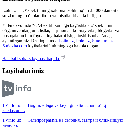
Izoh.uz — O‘zbek tilining xalqona izohli lug‘ati 35 000 dan ortiq
so‘zlarning ma’nolari ibora va misollar bilan keltirilgan.
Yillar davomida “O‘zbek tili kuni”ga bag‘ishlab, o‘zbek tilini
o‘rganuvchilar, jurnalistlar, tarjimonlar, kopirayterlar, blogerlar va
boshqalar uchun foydali loyihalarni ishga tushirishni an’anaga
aylantirganmiz. Bizning jamoa
Lotin.uz
,
Imlo.uz
,
Sinonim.uz
,
Sarlavha.com
loyihalarini hukmingizga havola qilgan.
Batafsil Izoh.uz loyihasi haqida
Loyihalarimiz
TVinfo.uz — Bugun, ertaga va keyingi hafta uchun to‘liq
teledasturlar.
TVinfo.uz — Телепрограмма на сегодня, завтра и ближайшую
неделю.