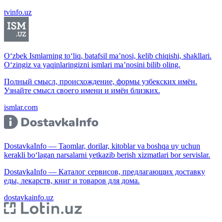
tvinfo.uz
O‘zbek Ismlarning to‘liq, batafsil ma’nosi, kelib chiqishi, shakllari.
O‘zingiz va yaqinlaringizni ismlari ma’nosini bilib oling.
Полный смысл, происхождение, формы узбекских имён.
Узнайте смысл своего имени и имён близких.
ismlar.com
DostavkaInfo — Taomlar, dorilar, kitoblar va boshqa uy uchun
kerakli bo‘lagan narsalarni yetkazib berish xizmatlari bor servislar.
DostavkaInfo — Каталог сервисов, предлагающих доставку
еды, лекарств, книг и товаров для дома.
dostavkainfo.uz