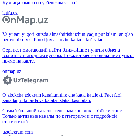
Кузница юмора на узбекском языке!
latifa.uz
Valyutani yuqori kursda almashtirish uchun yaqin punktlarni aniqlab
beruvchi servis. Punkt joylashuvini kartada ko‘rsatadi.
Сервис, помогающий найти ближайшие пункты обмена
валюты с выгодным курсом. Покажет местоположение пункта
прямо на карте.
onmap.uz
O‘zbekcha telegram kanallarining eng katta katalogi. Faqt faol
kanallar, ruknlarda va batafsil statistikasi bilan.
Самый большой каталог телеграм каналов в Узбекистане.
Только активные каналы по категориям и с подробной
статистикой.
uztelegram.com