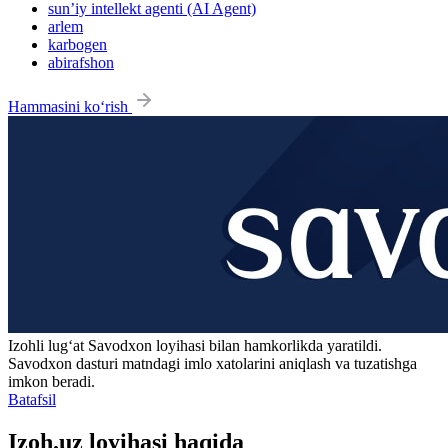
sun’iy intellekt agenti (AI Agent)
arlem
karbogen
abirafshon
Hammasini ko‘rish
Izohli lugʻat
Savodxon
loyihasi bilan hamkorlikda yaratildi.
Savodxon dasturi matndagi imlo xatolarini aniqlash va tuzatishga
imkon beradi.
Batafsil
Izoh.uz loyihasi haqida