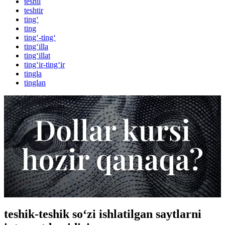
teshil
teshtir
ting‘
ting
ting‘-ting‘
ting‘illa
ting‘illat
ting‘ir-ting‘ir
tingla
tinglan
teshik-teshik so‘zi ishlatilgan saytlarni