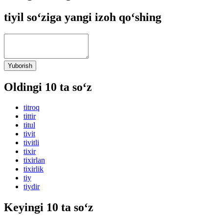
tiyil so‘ziga yangi izoh qo‘shing
Yuborish
Oldingi 10 ta so‘z
titroq
tittir
titul
tivit
tivitli
tixir
tixirlan
tixirlik
tiy
tiydir
Keyingi 10 ta so‘z