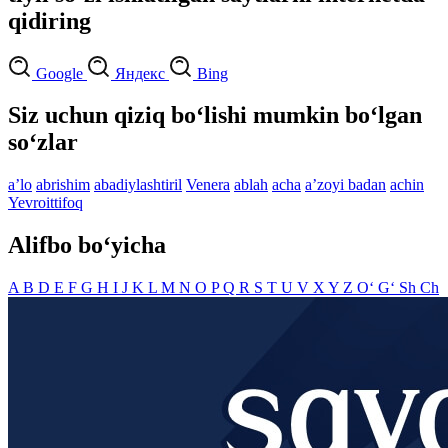
qidiring
Google
Яндекс
Bing
Siz uchun qiziq bo‘lishi mumkin bo‘lgan
so‘zlar
aʼlo
abrishim
abadiylashtiril
Venera
ablah
acha
aʼzoyi badan
achin
Yevroittifoq
Alifbo bo‘yicha
A
B
D
E
F
G
H
I
J
K
L
M
N
O
P
Q
R
S
T
U
V
X
Y
Z
O‘
G‘
Sh
Ch