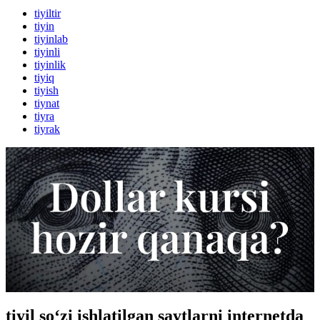
tiyiltir
tiyin
tiyinlab
tiyinli
tiyinlik
tiyiq
tiyish
tiynat
tiyra
tiyrak
tiyil so‘zi ishlatilgan saytlarni internetda