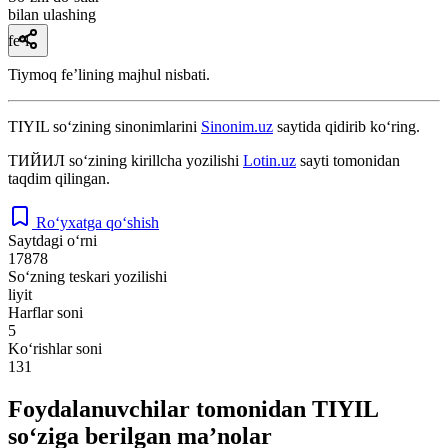
bilan ulashing
fe’l
Tiymoq feʼlining majhul nisbati.
TIYIL
so‘zining sinonimlarini
Sinonim.uz
saytida qidirib ko‘ring.
ТИЙИЛ
so‘zining kirillcha yozilishi
Lotin.uz
sayti tomonidan
taqdim qilingan.
Ro‘yxatga qo‘shish
Saytdagi o‘rni
17878
So‘zning teskari yozilishi
liyit
Harflar soni
5
Ko‘rishlar soni
131
Foydalanuvchilar tomonidan TIYIL
so‘ziga berilgan ma’nolar