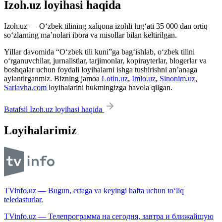
Izoh.uz loyihasi haqida
Izoh.uz — O‘zbek tilining xalqona izohli lug‘ati 35 000 dan ortiq
so‘zlarning ma’nolari ibora va misollar bilan keltirilgan.
Yillar davomida “O‘zbek tili kuni”ga bag‘ishlab, o‘zbek tilini
o‘rganuvchilar, jurnalistlar, tarjimonlar, kopirayterlar, blogerlar va
boshqalar uchun foydali loyihalarni ishga tushirishni an’anaga
aylantirganmiz. Bizning jamoa
Lotin.uz
,
Imlo.uz
,
Sinonim.uz
,
Sarlavha.com
loyihalarini hukmingizga havola qilgan.
Batafsil Izoh.uz loyihasi haqida
Loyihalarimiz
TVinfo.uz — Bugun, ertaga va keyingi hafta uchun to‘liq
teledasturlar.
TVinfo.uz — Телепрограмма на сегодня, завтра и ближайшую