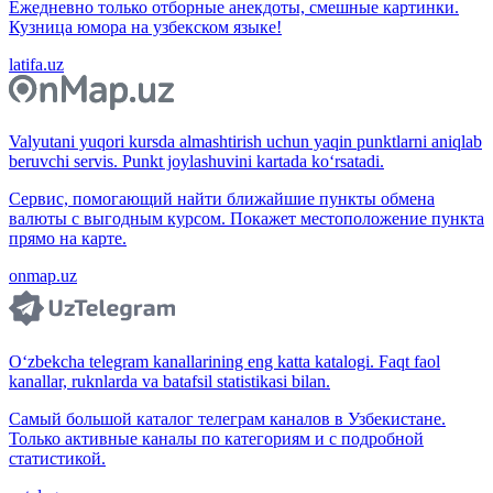
Ежедневно только отборные анекдоты, смешные картинки.
Кузница юмора на узбекском языке!
latifa.uz
Valyutani yuqori kursda almashtirish uchun yaqin punktlarni aniqlab
beruvchi servis. Punkt joylashuvini kartada ko‘rsatadi.
Сервис, помогающий найти ближайшие пункты обмена
валюты с выгодным курсом. Покажет местоположение пункта
прямо на карте.
onmap.uz
O‘zbekcha telegram kanallarining eng katta katalogi. Faqt faol
kanallar, ruknlarda va batafsil statistikasi bilan.
Самый большой каталог телеграм каналов в Узбекистане.
Только активные каналы по категориям и с подробной
статистикой.