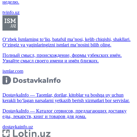
неделю.
tvinfo.uz
O‘zbek Ismlarning to‘liq, batafsil ma’nosi, kelib chiqishi, shakllari.
O‘zingiz va yaqinlaringizni ismlari ma’nosini bilib oling.
Полный смысл, происхождение, формы узбекских имён.
Узнайте смысл своего имени и имён близких.
ismlar.com
DostavkaInfo — Taomlar, dorilar, kitoblar va boshqa uy uchun
kerakli bo‘lagan narsalarni yetkazib berish xizmatlari bor servislar.
DostavkaInfo — Каталог сервисов, предлагающих доставку
еды, лекарств, книг и товаров для дома.
dostavkainfo.uz