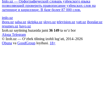
Imlo.uz — Орфографический словарь узбекского языка
позволяющий проверить правописание узбекских слов на
латинице и кириллице. В базе более 87 000 слов.
imlo.uz
ibora.uz
salsa.uz
skripka.uz
slovo.uz
television.uz
vatt.uz
iboralar.uz
resumes.uz
havo.uz
Izoh.uz saytining bazasida jami
36 149
ta so‘z bor
Aloqa
Telegram
© Izoh.uz — O‘zbek tilining izohli lug‘ati, 2014–2026
Obuna
va
GoodGroup
loyihasi.
18+