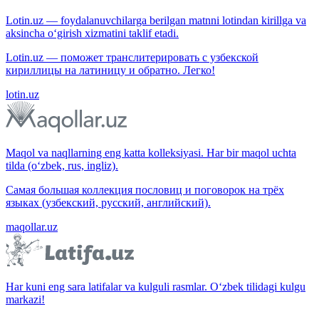
Lotin.uz — foydalanuvchilarga berilgan matnni lotindan kirillga va
aksincha o‘girish xizmatini taklif etadi.
Lotin.uz — поможет транслитерировать с узбекской
кириллицы на латиницу и обратно. Легко!
lotin.uz
Maqol va naqllarning eng katta kolleksiyasi. Har bir maqol uchta
tilda (o‘zbek, rus, ingliz).
Самая большая коллекция пословиц и поговорок на трёх
языках (узбекский, русский, английский).
maqollar.uz
Har kuni eng sara latifalar va kulguli rasmlar. O‘zbek tilidagi kulgu
markazi!