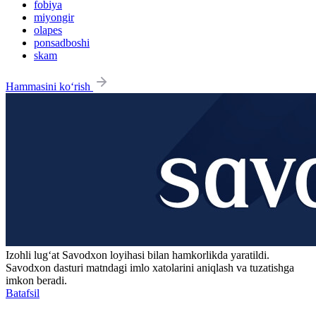
fobiya
miyongir
olapes
ponsadboshi
skam
Hammasini ko‘rish
Izohli lugʻat
Savodxon
loyihasi bilan hamkorlikda yaratildi.
Savodxon dasturi matndagi imlo xatolarini aniqlash va tuzatishga
imkon beradi.
Batafsil