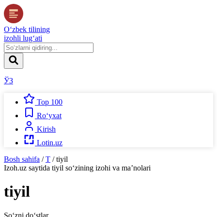
O‘zbek tilining
izohli lug‘ati
ЎЗ
Top 100
Ro‘yxat
Kirish
Lotin.uz
Bosh sahifa
/
T
/
tiyil
Izoh.uz
saytida
tiyil
so‘zining izohi va ma’nolari
tiyil
So‘zni do‘stlar