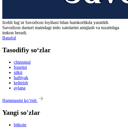
Izohli lugʻat
Savodxon
loyihasi bilan hamkorlikda yaratildi.
Savodxon dasturi matndagi imlo xatolarini aniqlash va tuzatishga
imkon beradi.
Batafsil
Tasodifiy so‘zlar
chinnigul
fonetist
silkit
haftiyak
keltirish
aylana
Hammasini ko‘rish
Yangi so'zlar
bitkoin