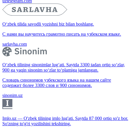
uztelegram.com
O‘zbek tilida savodli yozishni biz bilan boshlang.
С нами вы научитесь грамотно писать на узбекском языке.
sarlavha.com
O‘zbek tilining sinonimlar lug‘ati. Saytda 3300 tadan ortiq so‘zlar,
900 ga yaqin sinonim so‘zlar to‘plamiga jamlangan.
Словарь синонимов узбекского языка на нашем сайте
содержит более 3300 слов и 900 синонимов.
sinonim.uz
Imlo.uz — O'zbek tilining imlo lug'ati. Saytda 87 000 ortiq so'z bor.
So'zning to'g'ri yozilishini tekshiring.