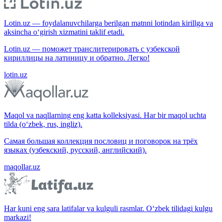
Lotin.uz — foydalanuvchilarga berilgan matnni lotindan kirillga va
aksincha o‘girish xizmatini taklif etadi.
Lotin.uz — поможет транслитерировать с узбекской
кириллицы на латиницу и обратно. Легко!
lotin.uz
Maqol va naqllarning eng katta kolleksiyasi. Har bir maqol uchta
tilda (o‘zbek, rus, ingliz).
Самая большая коллекция пословиц и поговорок на трёх
языках (узбекский, русский, английский).
maqollar.uz
Har kuni eng sara latifalar va kulguli rasmlar. O‘zbek tilidagi kulgu
markazi!