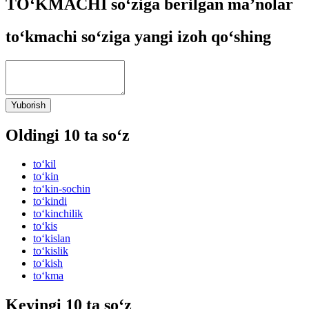
TO‘KMACHI so‘ziga berilgan ma’nolar
to‘kmachi so‘ziga yangi izoh qo‘shing
Yuborish
Oldingi 10 ta so‘z
to‘kil
to‘kin
to‘kin-sochin
to‘kindi
to‘kinchilik
to‘kis
to‘kislan
to‘kislik
to‘kish
to‘kma
Keyingi 10 ta so‘z