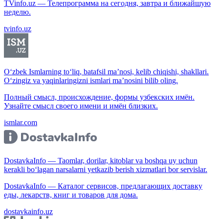
TVinfo.uz — Телепрограмма на сегодня, завтра и ближайшую
неделю.
tvinfo.uz
O‘zbek Ismlarning to‘liq, batafsil ma’nosi, kelib chiqishi, shakllari.
O‘zingiz va yaqinlaringizni ismlari ma’nosini bilib oling.
Полный смысл, происхождение, формы узбекских имён.
Узнайте смысл своего имени и имён близких.
ismlar.com
DostavkaInfo — Taomlar, dorilar, kitoblar va boshqa uy uchun
kerakli bo‘lagan narsalarni yetkazib berish xizmatlari bor servislar.
DostavkaInfo — Каталог сервисов, предлагающих доставку
еды, лекарств, книг и товаров для дома.
dostavkainfo.uz