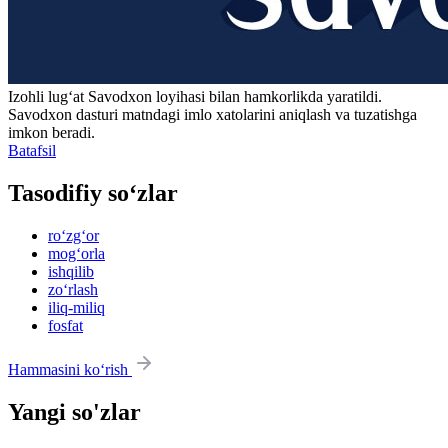
Izohli lugʻat
Savodxon
loyihasi bilan hamkorlikda yaratildi.
Savodxon dasturi matndagi imlo xatolarini aniqlash va tuzatishga
imkon beradi.
Batafsil
Tasodifiy so‘zlar
ro‘zg‘or
mog‘orla
ishqilib
zo‘rlash
iliq-miliq
fosfat
Hammasini ko‘rish
Yangi so'zlar