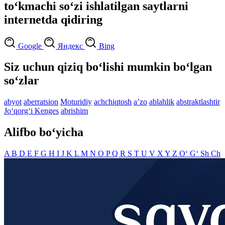
to‘kmachi so‘zi ishlatilgan saytlarni
internetda qidiring
Google
Яндекс
Bing
Siz uchun qiziq bo‘lishi mumkin bo‘lgan
so‘zlar
abyot
aberratsion
Moturidiy
achchiqtosh
aʼzo
ablahlik
abstraktlashtir
Jo‘qorg‘i Kenges
abrishim
Alifbo bo‘yicha
A
B
D
E
F
G
H
I
J
K
L
M
N
O
P
Q
R
S
T
U
V
X
Y
Z
O‘
G‘
Sh
Ch