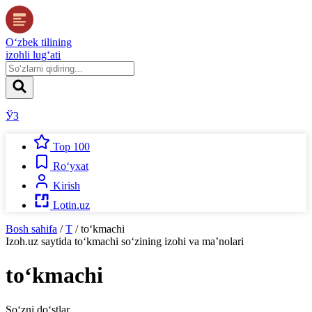
O‘zbek tilining
izohli lug‘ati
ЎЗ
Top 100
Ro‘yxat
Kirish
Lotin.uz
Bosh sahifa
/
T
/
to‘kmachi
Izoh.uz
saytida
to‘kmachi
so‘zining izohi va ma’nolari
to‘kmachi
So‘zni do‘stlar