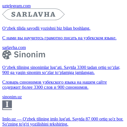
uztelegram.com
O‘zbek tilida savodli yozishni biz bilan boshlang.
С нами вы научитесь грамотно писать на узбекском языке.
sarlavha.com
O‘zbek tilining sinonimlar lug‘ati. Saytda 3300 tadan ortiq so‘zlar,
900 ga yaqin sinonim so‘zlar to‘plamiga jamlangan.
Словарь синонимов узбекского языка на нашем сайте
содержит более 3300 слов и 900 синонимов.
sinonim.uz
Imlo.uz — O'zbek tilining imlo lug'ati. Saytda 87 000 ortiq so'z bor.
So'zning to'g'ri yozilishini tekshiring.