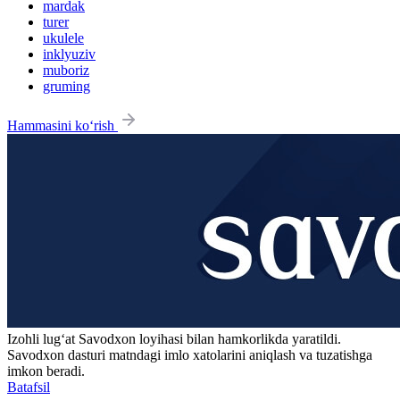
mardak
turer
ukulele
inklyuziv
muboriz
gruming
Hammasini ko‘rish
Izohli lugʻat
Savodxon
loyihasi bilan hamkorlikda yaratildi.
Savodxon dasturi matndagi imlo xatolarini aniqlash va tuzatishga
imkon beradi.
Batafsil