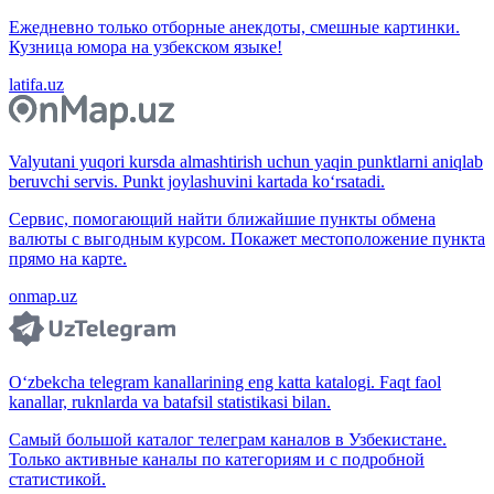
Ежедневно только отборные анекдоты, смешные картинки.
Кузница юмора на узбекском языке!
latifa.uz
Valyutani yuqori kursda almashtirish uchun yaqin punktlarni aniqlab
beruvchi servis. Punkt joylashuvini kartada ko‘rsatadi.
Сервис, помогающий найти ближайшие пункты обмена
валюты с выгодным курсом. Покажет местоположение пункта
прямо на карте.
onmap.uz
O‘zbekcha telegram kanallarining eng katta katalogi. Faqt faol
kanallar, ruknlarda va batafsil statistikasi bilan.
Самый большой каталог телеграм каналов в Узбекистане.
Только активные каналы по категориям и с подробной
статистикой.