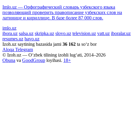
Imlo.uz — Орфографический словарь узбекского языка
позволяющий проверить правописание узбекских слов на
латинице и кириллице. В базе более 87 000 слов.
imlo.uz
ibora.uz
salsa.uz
skripka.uz
slovo.uz
television.uz
vatt.uz
iboralar.uz
resumes.uz
havo.uz
Izoh.uz saytining bazasida jami
36 162
ta so‘z bor
Aloqa
Telegram
© Izoh.uz — O‘zbek tilining izohli lug‘ati, 2014–2026
Obuna
va
GoodGroup
loyihasi.
18+