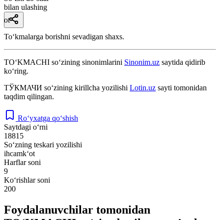
bilan ulashing
ot
Toʻkmalarga borishni sevadigan shaxs.
TO‘KMACHI
so‘zining sinonimlarini
Sinonim.uz
saytida qidirib
ko‘ring.
ТЎКМАЧИ
so‘zining kirillcha yozilishi
Lotin.uz
sayti tomonidan
taqdim qilingan.
Ro‘yxatga qo‘shish
Saytdagi o‘rni
18815
So‘zning teskari yozilishi
ihcamk‘ot
Harflar soni
9
Ko‘rishlar soni
200
Foydalanuvchilar tomonidan