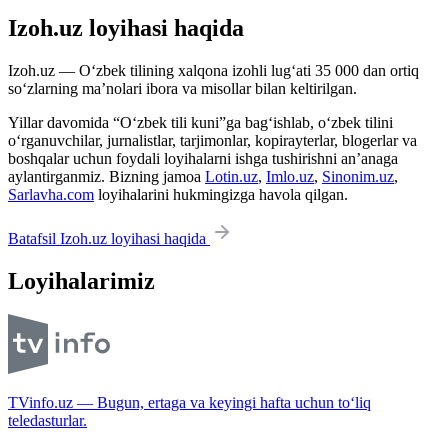
Izoh.uz loyihasi haqida
Izoh.uz — O‘zbek tilining xalqona izohli lug‘ati 35 000 dan ortiq
so‘zlarning ma’nolari ibora va misollar bilan keltirilgan.
Yillar davomida “O‘zbek tili kuni”ga bag‘ishlab, o‘zbek tilini
o‘rganuvchilar, jurnalistlar, tarjimonlar, kopirayterlar, blogerlar va
boshqalar uchun foydali loyihalarni ishga tushirishni an’anaga
aylantirganmiz. Bizning jamoa
Lotin.uz
,
Imlo.uz
,
Sinonim.uz
,
Sarlavha.com
loyihalarini hukmingizga havola qilgan.
Batafsil Izoh.uz loyihasi haqida
Loyihalarimiz
TVinfo.uz — Bugun, ertaga va keyingi hafta uchun to‘liq
teledasturlar.