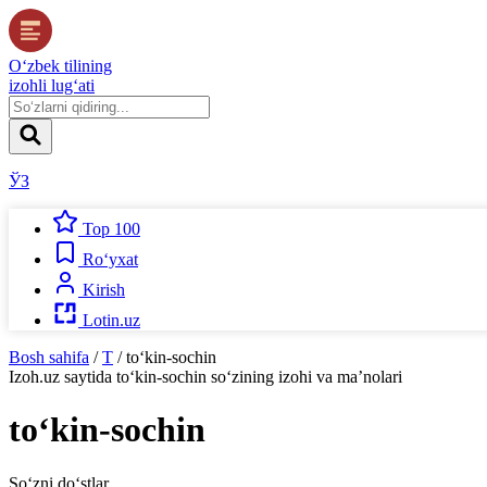
O‘zbek tilining
izohli lug‘ati
ЎЗ
Top 100
Ro‘yxat
Kirish
Lotin.uz
Bosh sahifa
/
T
/
to‘kin-sochin
Izoh.uz
saytida
to‘kin-sochin
so‘zining izohi va ma’nolari
to‘kin-sochin
So‘zni do‘stlar