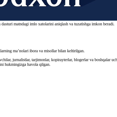
 dasturi matndagi imlo xatolarini aniqlash va tuzatishga imkon beradi.
arning ma’nolari ibora va misollar bilan keltirilgan.
hilar, jurnalistlar, tarjimonlar, kopirayterlar, blogerlar va boshqalar u
ini hukmingizga havola qilgan.