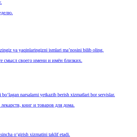
.
еделю.
‘zingiz va yaqinlaringizni ismlari ma’nosini bilib oling.
е смысл своего имени и имён близких.
o‘lagan narsalarni yetkazib berish xizmatlari bor servislar.
лекарств, книг и товаров для дома.
ncha o‘girish xizmatini taklif etadi.