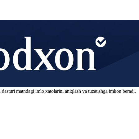
 dasturi matndagi imlo xatolarini aniqlash va tuzatishga imkon beradi.