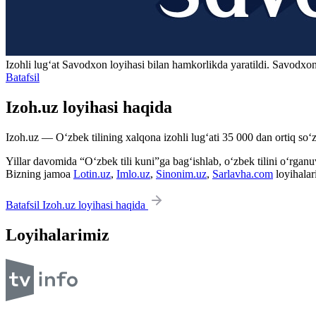
Izohli lugʻat
Savodxon
loyihasi bilan hamkorlikda yaratildi. Savodxon
Batafsil
Izoh.uz loyihasi haqida
Izoh.uz — O‘zbek tilining xalqona izohli lug‘ati 35 000 dan ortiq so‘zl
Yillar davomida “O‘zbek tili kuni”ga bag‘ishlab, o‘zbek tilini o‘rganuvc
Bizning jamoa
Lotin.uz
,
Imlo.uz
,
Sinonim.uz
,
Sarlavha.com
loyihalar
Batafsil Izoh.uz loyihasi haqida
Loyihalarimiz