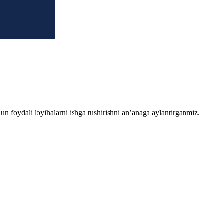
chun foydali loyihalarni ishga tushirishni an’anaga aylantirganmiz.