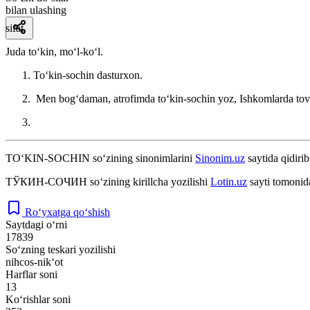
bilan ulashing
sifat
Juda toʻkin, moʻl-koʻl.
Toʻkin-sochin dasturxon.
Men bogʻdaman, atrofimda toʻkin-sochin yoz, Ishkomlarda tov
TO‘KIN-SOCHIN
so‘zining sinonimlarini
Sinonim.uz
saytida qidirib
ТЎКИН-СОЧИН
so‘zining kirillcha yozilishi
Lotin.uz
sayti tomonid
Ro‘yxatga qo‘shish
Saytdagi o‘rni
17839
So‘zning teskari yozilishi
nihcos-nik‘ot
Harflar soni
13
Ko‘rishlar soni