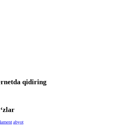
ternetda qidiring
‘zlar
lament
abyot