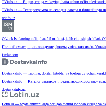
TVinfo.uz — Bugun, ertaga va keyingi hafta uchun to‘liq teledasturlar
TVinfo.uz — Телепрограмма на сегодня, завтра и ближайшую н
tvinfo.uz
O‘zbek Ismlarning to‘liq, batafsil ma’nosi, kelib chiqishi, shakllari. O
Полный смысл, происхождение, формы узбекских имён. Узнайт
ismlar.com
DostavkaInfo — Taomlar, dorilar, kitoblar va boshqa uy uchun kerakli b
DostavkaInfo — Каталог сервисов, предлагающих доставку еды, 
dostavkainfo.uz
Lotin.uz — foydalanuvchilarga berilgan matnni lotindan kirillga va aksi