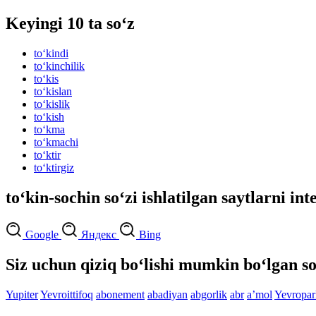
Keyingi 10 ta so‘z
to‘kindi
to‘kinchilik
to‘kis
to‘kislan
to‘kislik
to‘kish
to‘kma
to‘kmachi
to‘ktir
to‘ktirgiz
to‘kin-sochin so‘zi ishlatilgan saytlarni in
Google
Яндекс
Bing
Siz uchun qiziq bo‘lishi mumkin bo‘lgan so
Yupiter
Yevroittifoq
abonement
abadiyan
abgorlik
abr
aʼmol
Yevropar