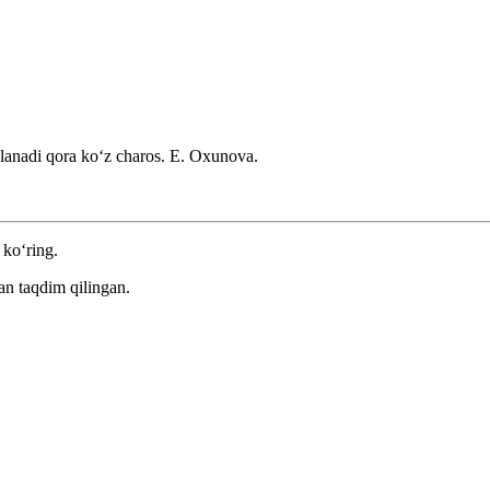
lanadi qora koʻz charos.
E. Oxunova.
 ko‘ring.
an taqdim qilingan.