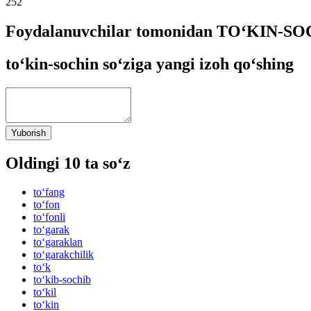
252
Foydalanuvchilar tomonidan TO‘KIN-SOCH
to‘kin-sochin so‘ziga yangi izoh qo‘shing
Yuborish
Oldingi 10 ta so‘z
to‘fang
to‘fon
to‘fonli
to‘garak
to‘garaklan
to‘garakchilik
to‘k
to‘kib-sochib
to‘kil
to‘kin