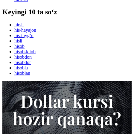
Keyingi 10 ta so‘z
hirsli
his-hayajon
his-tuyg‘u
hisli
hisob
hisob-kitob
hisobdon
hisobdor
hisobla
hisoblan