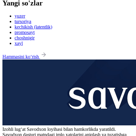
Yangi so'zlar
yuzer
tursoriya
kechikish (latentlik)
promosayt
choshnigir
xayl
Hammasini ko‘rish
Izohli lugʻat
Savodxon
loyihasi bilan hamkorlikda yaratildi.
Savodxon dasturi matndagi imlo xatolarini aniqlash va tuzatishga