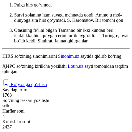
Pulga hirs qoʻymoq.
Sarvi xolaning ham suyagi mehnatda qotdi. Ammo u mol-
dunyoga sira hirs qoʻymadi.
S. Karomatov, Bir tomchi qon
Otasining feʼlini bilgan Tamanno bir-ikki kundan beri
ichkilikka hirs qoʻygan erini turtib uygʻotdi: — Turing-e, uyat
boʻlib ketdi.
Shuhrat, Jannat qidirganlar
HIRS
so‘zining sinonimlarini
Sinonim.uz
saytida qidirib ko‘ring.
ҲИРС
so‘zining kirillcha yozilishi
Lotin.uz
sayti tomonidan taqdim
qilingan.
Ro‘yxatga qo‘shish
Saytdagi o‘rni
1763
So‘zning teskari yozilishi
srih
Harflar soni
4
Ko‘rishlar soni
2437