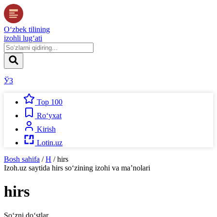
O‘zbek tilining
izohli lug‘ati
ЎЗ
Top 100
Ro‘yxat
Kirish
Lotin.uz
Bosh sahifa
/
H
/
hirs
Izoh.uz
saytida
hirs
so‘zining izohi va ma’nolari
hirs
So‘zni do‘stlar