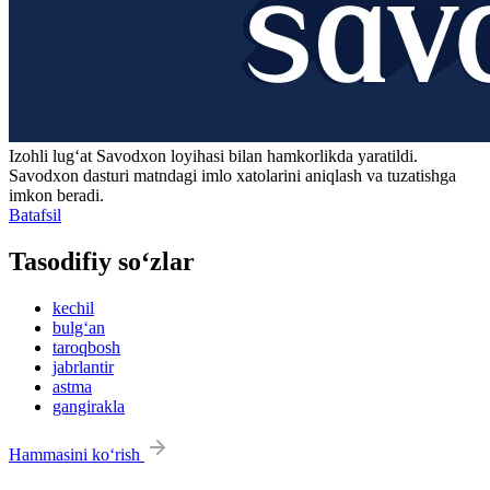
Izohli lugʻat
Savodxon
loyihasi bilan hamkorlikda yaratildi.
Savodxon dasturi matndagi imlo xatolarini aniqlash va tuzatishga
imkon beradi.
Batafsil
Tasodifiy so‘zlar
kechil
bulg‘an
taroqbosh
jabrlantir
astma
gangirakla
Hammasini ko‘rish