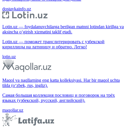
dostavkainfo.uz
Lotin.uz — foydalanuvchilarga berilgan matnni lotindan kirillga va
aksincha o‘girish xizmatini taklif etadi.
Lotin.uz — поможет транслитерировать с узбекской
кириллицы на латиницу и обратно. Легко!
lotin.uz
Maqol va naqllarning eng katta kolleksiyasi. Har bir maqol uchta
tilda (o‘zbek, rus, ingliz).
Самая большая коллекция пословиц и поговорок на трёх
языках (узбекский, русский, английский).
maqollar.uz