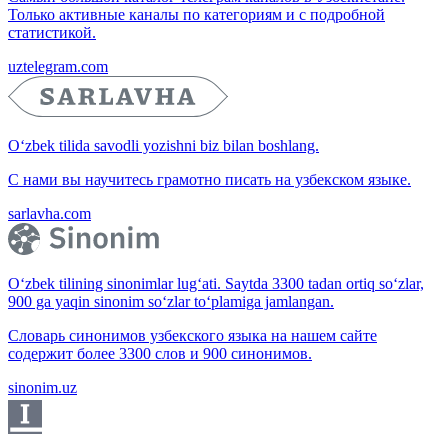
Только активные каналы по категориям и с подробной
статистикой.
uztelegram.com
O‘zbek tilida savodli yozishni biz bilan boshlang.
С нами вы научитесь грамотно писать на узбекском языке.
sarlavha.com
O‘zbek tilining sinonimlar lug‘ati. Saytda 3300 tadan ortiq so‘zlar,
900 ga yaqin sinonim so‘zlar to‘plamiga jamlangan.
Словарь синонимов узбекского языка на нашем сайте
содержит более 3300 слов и 900 синонимов.
sinonim.uz