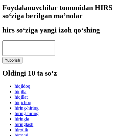
Foydalanuvchilar tomonidan HIRS
so‘ziga berilgan ma’nolar
hirs so‘ziga yangi izoh qo‘shing
Yuborish
Oldingi 10 ta so‘z
hiqildoq
hiqilla
hiqillat
hiqichoq
hiring-hiring
hiring-hiring
hiringla
hiringlash
hirotlik
hirovul