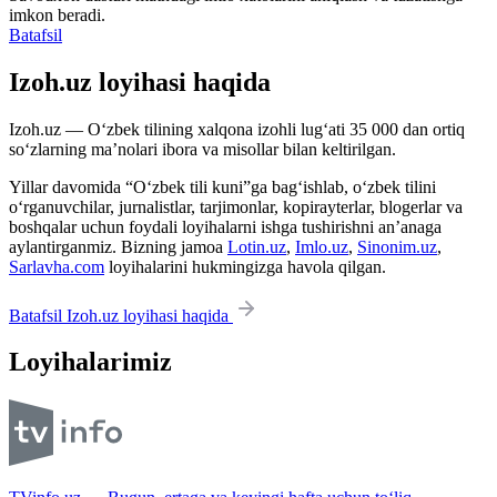
imkon beradi.
Batafsil
Izoh.uz loyihasi haqida
Izoh.uz — O‘zbek tilining xalqona izohli lug‘ati 35 000 dan ortiq
so‘zlarning ma’nolari ibora va misollar bilan keltirilgan.
Yillar davomida “O‘zbek tili kuni”ga bag‘ishlab, o‘zbek tilini
o‘rganuvchilar, jurnalistlar, tarjimonlar, kopirayterlar, blogerlar va
boshqalar uchun foydali loyihalarni ishga tushirishni an’anaga
aylantirganmiz. Bizning jamoa
Lotin.uz
,
Imlo.uz
,
Sinonim.uz
,
Sarlavha.com
loyihalarini hukmingizga havola qilgan.
Batafsil Izoh.uz loyihasi haqida
Loyihalarimiz