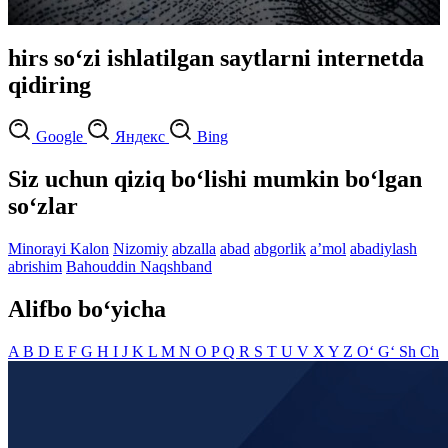
hirs so‘zi ishlatilgan saytlarni internetda
qidiring
Google
Яндекс
Bing
Siz uchun qiziq bo‘lishi mumkin bo‘lgan
so‘zlar
Minorayi Kalon
Nizomiy
abzalla
abad
abgorlik
aʼmol
abadiylash
abrishim
Bahouddin Naqshband
Alifbo bo‘yicha
A
B
D
E
F
G
H
I
J
K
L
M
N
O
P
Q
R
S
T
U
V
X
Y
Z
O‘
G‘
Sh
Ch