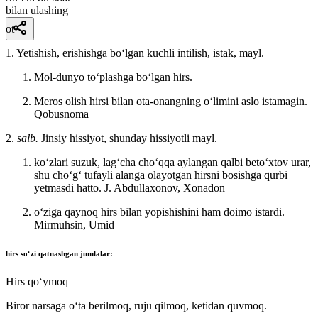
bilan ulashing
ot
1. Yetishish, erishishga boʻlgan kuchli intilish, istak, mayl.
Mol-dunyo toʻplashga boʻlgan hirs.
Meros olish hirsi bilan ota-onangning oʻlimini aslo istamagin.
Qobusnoma
2.
salb.
Jinsiy hissiyot, shunday hissiyotli mayl.
koʻzlari suzuk, lagʻcha choʻqqa aylangan qalbi betoʻxtov urar,
shu choʻgʻ tufayli alanga olayotgan hirsni bosishga qurbi
yetmasdi hatto.
J. Abdullaxonov, Xonadon
oʻziga qaynoq hirs bilan yopishishini ham doimo istardi.
Mirmuhsin, Umid
hirs
soʻzi qatnashgan jumlalar:
Hirs qoʻymoq
Biror narsaga oʻta berilmoq, ruju qilmoq, ketidan quvmoq.