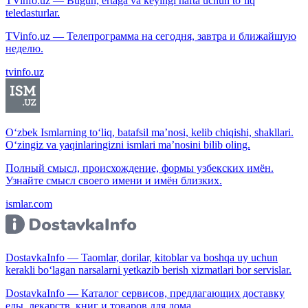
TVinfo.uz — Bugun, ertaga va keyingi hafta uchun to‘liq
teledasturlar.
TVinfo.uz — Телепрограмма на сегодня, завтра и ближайшую
неделю.
tvinfo.uz
O‘zbek Ismlarning to‘liq, batafsil ma’nosi, kelib chiqishi, shakllari.
O‘zingiz va yaqinlaringizni ismlari ma’nosini bilib oling.
Полный смысл, происхождение, формы узбекских имён.
Узнайте смысл своего имени и имён близких.
ismlar.com
DostavkaInfo — Taomlar, dorilar, kitoblar va boshqa uy uchun
kerakli bo‘lagan narsalarni yetkazib berish xizmatlari bor servislar.
DostavkaInfo — Каталог сервисов, предлагающих доставку
еды, лекарств, книг и товаров для дома.