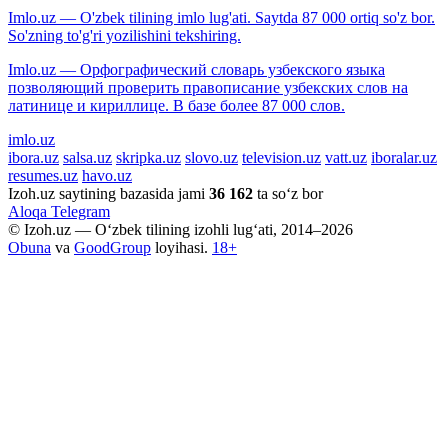
Imlo.uz — O'zbek tilining imlo lug'ati. Saytda 87 000 ortiq so'z bor.
So'zning to'g'ri yozilishini tekshiring.
Imlo.uz — Орфографический словарь узбекского языка
позволяющий проверить правописание узбекских слов на
латинице и кириллице. В базе более 87 000 слов.
imlo.uz
ibora.uz
salsa.uz
skripka.uz
slovo.uz
television.uz
vatt.uz
iboralar.uz
resumes.uz
havo.uz
Izoh.uz saytining bazasida jami
36 162
ta so‘z bor
Aloqa
Telegram
© Izoh.uz — O‘zbek tilining izohli lug‘ati, 2014–2026
Obuna
va
GoodGroup
loyihasi.
18+