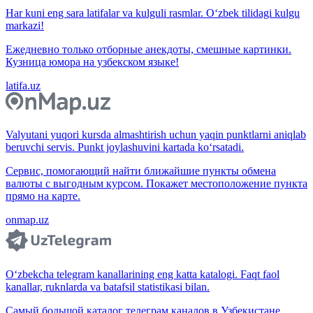
Har kuni eng sara latifalar va kulguli rasmlar. O‘zbek tilidagi kulgu
markazi!
Ежедневно только отборные анекдоты, смешные картинки.
Кузница юмора на узбекском языке!
latifa.uz
Valyutani yuqori kursda almashtirish uchun yaqin punktlarni aniqlab
beruvchi servis. Punkt joylashuvini kartada ko‘rsatadi.
Сервис, помогающий найти ближайшие пункты обмена
валюты с выгодным курсом. Покажет местоположение пункта
прямо на карте.
onmap.uz
O‘zbekcha telegram kanallarining eng katta katalogi. Faqt faol
kanallar, ruknlarda va batafsil statistikasi bilan.
Самый большой каталог телеграм каналов в Узбекистане.