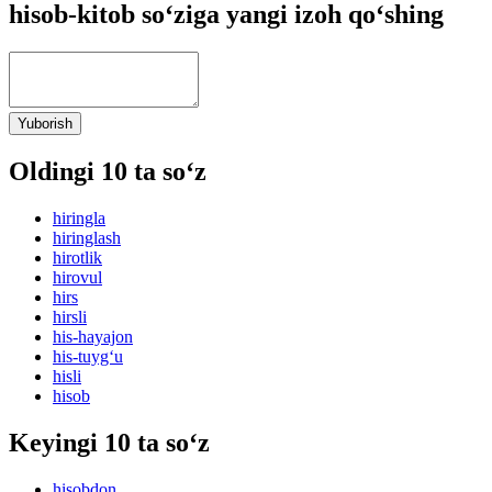
hisob-kitob so‘ziga yangi izoh qo‘shing
Yuborish
Oldingi 10 ta so‘z
hiringla
hiringlash
hirotlik
hirovul
hirs
hirsli
his-hayajon
his-tuyg‘u
hisli
hisob
Keyingi 10 ta so‘z
hisobdon