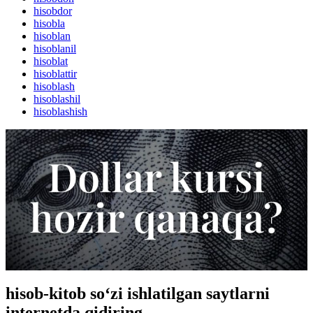
hisobdor
hisobla
hisoblan
hisoblanil
hisoblat
hisoblattir
hisoblash
hisoblashil
hisoblashish
hisob-kitob so‘zi ishlatilgan saytlarni
internetda qidiring