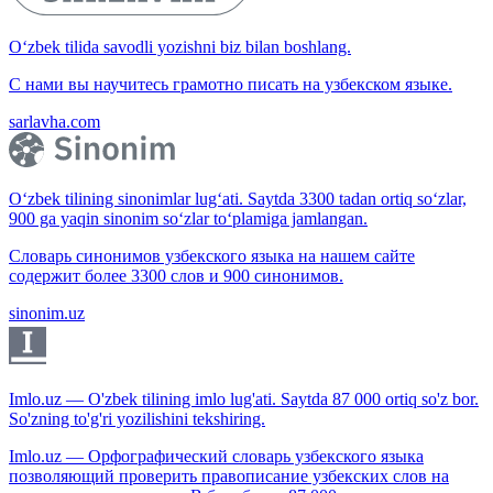
O‘zbek tilida savodli yozishni biz bilan boshlang.
С нами вы научитесь грамотно писать на узбекском языке.
sarlavha.com
O‘zbek tilining sinonimlar lug‘ati. Saytda 3300 tadan ortiq so‘zlar,
900 ga yaqin sinonim so‘zlar to‘plamiga jamlangan.
Словарь синонимов узбекского языка на нашем сайте
содержит более 3300 слов и 900 синонимов.
sinonim.uz
Imlo.uz — O'zbek tilining imlo lug'ati. Saytda 87 000 ortiq so'z bor.
So'zning to'g'ri yozilishini tekshiring.
Imlo.uz — Орфографический словарь узбекского языка
позволяющий проверить правописание узбекских слов на