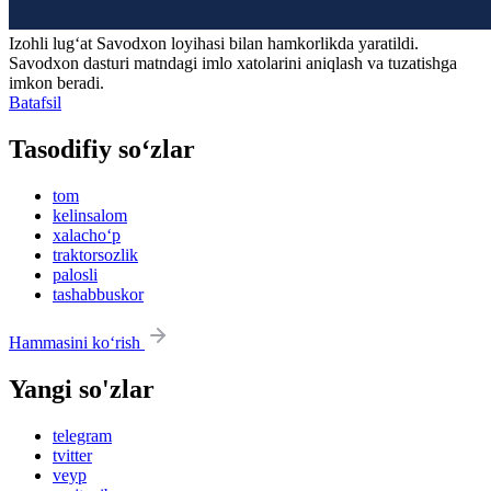
Izohli lugʻat
Savodxon
loyihasi bilan hamkorlikda yaratildi.
Savodxon dasturi matndagi imlo xatolarini aniqlash va tuzatishga
imkon beradi.
Batafsil
Tasodifiy so‘zlar
tom
kelinsalom
xalacho‘p
traktorsozlik
palosli
tashabbuskor
Hammasini ko‘rish
Yangi so'zlar
telegram
tvitter
veyp