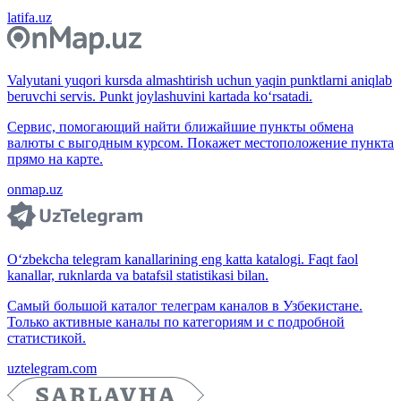
latifa.uz
Valyutani yuqori kursda almashtirish uchun yaqin punktlarni aniqlab
beruvchi servis. Punkt joylashuvini kartada ko‘rsatadi.
Сервис, помогающий найти ближайшие пункты обмена
валюты с выгодным курсом. Покажет местоположение пункта
прямо на карте.
onmap.uz
O‘zbekcha telegram kanallarining eng katta katalogi. Faqt faol
kanallar, ruknlarda va batafsil statistikasi bilan.
Самый большой каталог телеграм каналов в Узбекистане.
Только активные каналы по категориям и с подробной
статистикой.
uztelegram.com