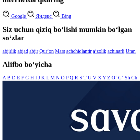
Google
Яндекс
Bing
Siz uchun qiziq bo‘lishi mumkin bo‘lgan
so‘zlar
abjirlik
abjad
abjir
Qurʼon
Mars
achchiqlantir
aʼzolik
achinarli
Uran
Alifbo bo‘yicha
A
B
D
E
F
G
H
I
J
K
L
M
N
O
P
Q
R
S
T
U
V
X
Y
Z
O‘
G‘
Sh
Ch