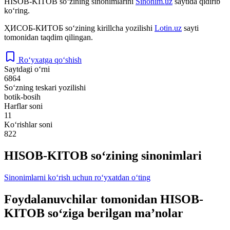
HISOB-KITOB
so‘zining sinonimlarini
Sinonim.uz
saytida qidirib
ko‘ring.
ҲИСОБ-КИТОБ
so‘zining kirillcha yozilishi
Lotin.uz
sayti
tomonidan taqdim qilingan.
Ro‘yxatga qo‘shish
Saytdagi o‘rni
6864
So‘zning teskari yozilishi
botik-bosih
Harflar soni
11
Ko‘rishlar soni
822
HISOB-KITOB so‘zining sinonimlari
Sinonimlarni ko‘rish uchun ro‘yxatdan o‘ting
Foydalanuvchilar tomonidan HISOB-
KITOB so‘ziga berilgan ma’nolar