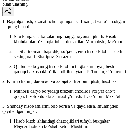
bilan ulashing
ot
1. Bajarilgan ish, xizmat uchun qilingan sarf-xarajat va toʻlanadigan
haqning hisobi.
Shu kungacha baʼzilarning haqiga xiyonat qilindi. Hisob-
kitobda ular oʻz haqlarini talab etadilar.
Mirmuhsin, Meʼmor
— Shartnomani bajardik, xoʻjayin, endi hisob-kitob — dedi
sekingina.
J. Sharipov, Xorazm
Qutbiniso boyning hisob-kitobini tinglab, nihoyat, besh
qadoqcha xashaki oʻrik undirib qaytadi.
P. Tursun, Oʻqituvchi
2. Kirim-chiqim, daromad va xarajatlar hisobini qilish; hisoblash.
Mirhosil daryo boʻyidagi brezent chodirda yolgʻiz choʻt
qoqar, hisob-kitob bilan mashgʻul edi.
H. Gʻulom, Mashʼal
3. Shunday hisob ishlarini olib borish va qayd etish, shuningdek,
qayd etilgan hujjat.
Hisob-kitob ishlaridagi chatoqliklari tufayli buxgalter
Mayusuf ishdan boʻshab ketdi.
Mushtum