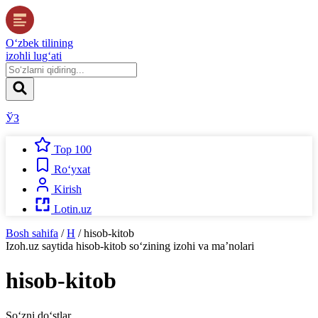
O‘zbek tilining
izohli lug‘ati
ЎЗ
Top 100
Ro‘yxat
Kirish
Lotin.uz
Bosh sahifa
/
H
/
hisob-kitob
Izoh.uz
saytida
hisob-kitob
so‘zining izohi va ma’nolari
hisob-kitob
So‘zni do‘stlar