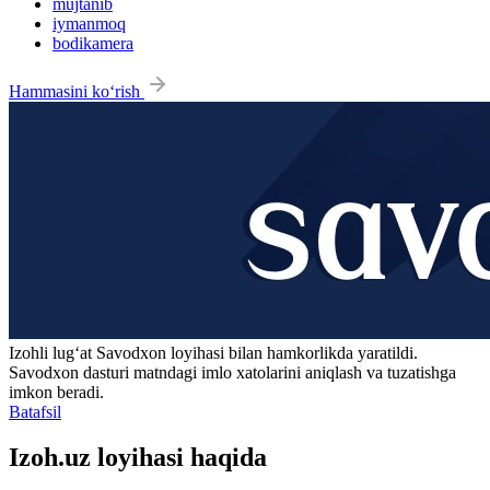
mujtanib
iymanmoq
bodikamera
Hammasini ko‘rish
Izohli lugʻat
Savodxon
loyihasi bilan hamkorlikda yaratildi.
Savodxon dasturi matndagi imlo xatolarini aniqlash va tuzatishga
imkon beradi.
Batafsil
Izoh.uz loyihasi haqida