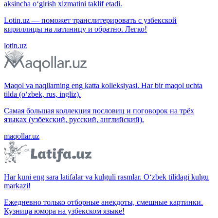
aksincha o‘girish xizmatini taklif etadi.
Lotin.uz — поможет транслитерировать с узбекской
кириллицы на латиницу и обратно. Легко!
lotin.uz
Maqol va naqllarning eng katta kolleksiyasi. Har bir maqol uchta
tilda (o‘zbek, rus, ingliz).
Самая большая коллекция пословиц и поговорок на трёх
языках (узбекский, русский, английский).
maqollar.uz
Har kuni eng sara latifalar va kulguli rasmlar. O‘zbek tilidagi kulgu
markazi!
Ежедневно только отборные анекдоты, смешные картинки.
Кузница юмора на узбекском языке!