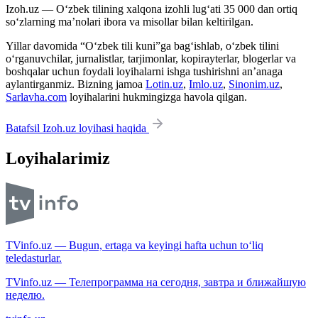
Izoh.uz — O‘zbek tilining xalqona izohli lug‘ati 35 000 dan ortiq
so‘zlarning ma’nolari ibora va misollar bilan keltirilgan.
Yillar davomida “O‘zbek tili kuni”ga bag‘ishlab, o‘zbek tilini
o‘rganuvchilar, jurnalistlar, tarjimonlar, kopirayterlar, blogerlar va
boshqalar uchun foydali loyihalarni ishga tushirishni an’anaga
aylantirganmiz. Bizning jamoa
Lotin.uz
,
Imlo.uz
,
Sinonim.uz
,
Sarlavha.com
loyihalarini hukmingizga havola qilgan.
Batafsil Izoh.uz loyihasi haqida
Loyihalarimiz
TVinfo.uz — Bugun, ertaga va keyingi hafta uchun to‘liq
teledasturlar.
TVinfo.uz — Телепрограмма на сегодня, завтра и ближайшую
неделю.