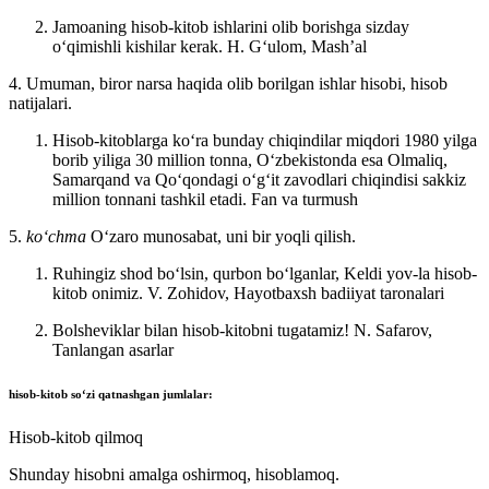
Jamoaning hisob-kitob ishlarini olib borishga sizday
oʻqimishli kishilar kerak.
H. Gʻulom, Mashʼal
4. Umuman, biror narsa haqida olib borilgan ishlar hisobi, hisob
natijalari.
Hisob-kitoblarga koʻra bunday chiqindilar miqdori 1980 yilga
borib yiliga 30 million tonna, Oʻzbekistonda esa Olmaliq,
Samarqand va Qoʻqondagi oʻgʻit zavodlari chiqindisi sakkiz
million tonnani tashkil etadi.
Fan va turmush
5.
koʻchma
Oʻzaro munosabat, uni bir yoqli qilish.
Ruhingiz shod boʻlsin, qurbon boʻlganlar, Keldi yov-la hisob-
kitob onimiz.
V. Zohidov, Hayotbaxsh badiiyat taronalari
Bolsheviklar bilan hisob-kitobni tugatamiz!
N. Safarov,
Tanlangan asarlar
hisob-kitob
soʻzi qatnashgan jumlalar:
Hisob-kitob qilmoq
Shunday hisobni amalga oshirmoq, hisoblamoq.