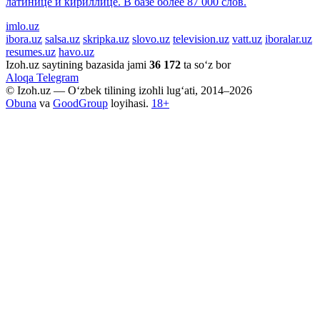
латинице и кириллице. В базе более 87 000 слов.
imlo.uz
ibora.uz
salsa.uz
skripka.uz
slovo.uz
television.uz
vatt.uz
iboralar.uz
resumes.uz
havo.uz
Izoh.uz saytining bazasida jami
36 172
ta so‘z bor
Aloqa
Telegram
© Izoh.uz — O‘zbek tilining izohli lug‘ati, 2014–2026
Obuna
va
GoodGroup
loyihasi.
18+