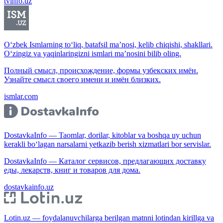
tvinfo.uz
O‘zbek Ismlarning to‘liq, batafsil ma’nosi, kelib chiqishi, shakllari.
O‘zingiz va yaqinlaringizni ismlari ma’nosini bilib oling.
Полный смысл, происхождение, формы узбекских имён.
Узнайте смысл своего имени и имён близких.
ismlar.com
DostavkaInfo — Taomlar, dorilar, kitoblar va boshqa uy uchun
kerakli bo‘lagan narsalarni yetkazib berish xizmatlari bor servislar.
DostavkaInfo — Каталог сервисов, предлагающих доставку
еды, лекарств, книг и товаров для дома.
dostavkainfo.uz
Lotin.uz — foydalanuvchilarga berilgan matnni lotindan kirillga va