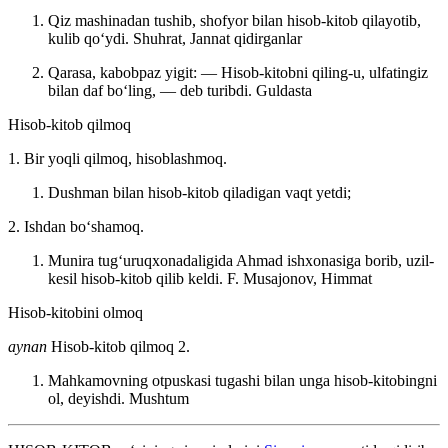
Qiz mashinadan tushib, shofyor bilan hisob-kitob qilayotib,
kulib qoʻydi.
Shuhrat, Jannat qidirganlar
Qarasa, kabobpaz yigit: — Hisob-kitobni qiling-u, ulfatingiz
bilan daf boʻling, — deb turibdi.
Guldasta
Hisob-kitob qilmoq
1. Bir yoqli qilmoq, hisoblashmoq.
Dushman bilan hisob-kitob qiladigan vaqt yetdi;
2. Ishdan boʻshamoq.
Munira tugʻuruqxonadaligida Ahmad ishxonasiga borib, uzil-
kesil hisob-kitob qilib keldi.
F. Musajonov, Himmat
Hisob-kitobini olmoq
aynan
Hisob-kitob qilmoq 2.
Mahkamovning otpuskasi tugashi bilan unga hisob-kitobingni
ol, deyishdi.
Mushtum