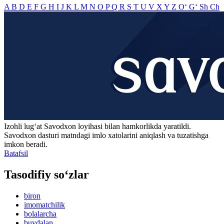
A
B
D
E
F
G
H
I
J
K
L
M
N
O
P
Q
R
S
T
U
V
X
Y
Z
O‘
G‘
Sh
Ch
Izohli lugʻat
Savodxon
loyihasi bilan hamkorlikda yaratildi.
Savodxon dasturi matndagi imlo xatolarini aniqlash va tuzatishga
imkon beradi.
Batafsil
Tasodifiy so‘zlar
biron
imomatchilik
bolalarcha
buydalan