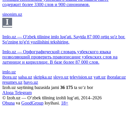
содержит более 3300 слов и 900 синонимов.
sinonim.uz
Imlo.uz — O'zbek tilining imlo lug'ati. Saytda 87 000 ortiq so'z bor.
So'zning to'g'ri yozilishini tekshiring.
Imlo.uz — Орфографический словарь узбекского языка
позволяющий проверить правописание узбекских слов на
латинице и кириллице. В базе более 87 000 слов.
imlo.uz
ibora.uz
salsa.uz
skripka.uz
slovo.uz
television.uz
vatt.uz
iboralar.uz
resumes.uz
havo.uz
Izoh.uz saytining bazasida jami
36 175
ta so‘z bor
Aloqa
Telegram
© Izoh.uz — O‘zbek tilining izohli lug‘ati, 2014–2026
Obuna
va
GoodGroup
loyihasi.
18+