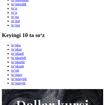
to‘mtoqlik
to‘n
to‘n
to‘na
to‘nal
to‘niq
Keyingi 10 ta so‘z
to‘nka
to‘nkar
to‘nkaril
to‘nkarish
to‘nkartir
to‘nkash
to‘nli
to‘nqay
to‘nqayish
to‘nqaytir