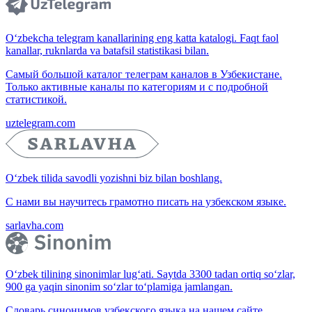
O‘zbekcha telegram kanallarining eng katta katalogi. Faqt faol
kanallar, ruknlarda va batafsil statistikasi bilan.
Самый большой каталог телеграм каналов в Узбекистане.
Только активные каналы по категориям и с подробной
статистикой.
uztelegram.com
O‘zbek tilida savodli yozishni biz bilan boshlang.
С нами вы научитесь грамотно писать на узбекском языке.
sarlavha.com
O‘zbek tilining sinonimlar lug‘ati. Saytda 3300 tadan ortiq so‘zlar,
900 ga yaqin sinonim so‘zlar to‘plamiga jamlangan.
Словарь синонимов узбекского языка на нашем сайте