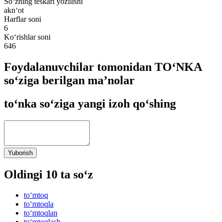
So‘zning teskari yozilishi
akn‘ot
Harflar soni
6
Ko‘rishlar soni
646
Foydalanuvchilar tomonidan TO‘NKA
so‘ziga berilgan ma’nolar
to‘nka so‘ziga yangi izoh qo‘shing
Yuborish
Oldingi 10 ta so‘z
to‘mtoq
to‘mtoqla
to‘mtoqlan
to‘mtoqlash