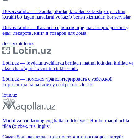
DostavkaInfo — Taomlar, dorilar, kitoblar va boshqa uy uchun
kerakli bo‘lagan narsalarni yetkazib berish xizmatlari bor servislar.
DostavkaInfo — Каталог сервисов, предлагающих доставку
еды, лекарств, книг и товаров для дома.
dostavkainfo.uz
Lotin.uz — foydalanuvchilarga berilgan matnni lotindan kirillga va
aksincha o‘girish xizmatini taklif etadi.
Lotin.uz — поможет транслитерировать с узбекской
кириллицы на латиницу и обратно. Легко!
lotin.uz
Maqol va naqllarning eng katta kolleksiyasi. Har bir maqol uchta
tilda (o‘zbek, rus, ingliz).
Самая большая коллекция пословиц и поговорок на трёх