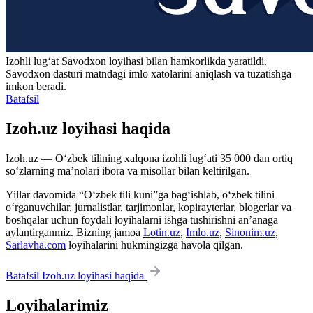
Izohli lugʻat
Savodxon
loyihasi bilan hamkorlikda yaratildi.
Savodxon dasturi matndagi imlo xatolarini aniqlash va tuzatishga
imkon beradi.
Batafsil
Izoh.uz loyihasi haqida
Izoh.uz — O‘zbek tilining xalqona izohli lug‘ati 35 000 dan ortiq
so‘zlarning ma’nolari ibora va misollar bilan keltirilgan.
Yillar davomida “O‘zbek tili kuni”ga bag‘ishlab, o‘zbek tilini
o‘rganuvchilar, jurnalistlar, tarjimonlar, kopirayterlar, blogerlar va
boshqalar uchun foydali loyihalarni ishga tushirishni an’anaga
aylantirganmiz. Bizning jamoa
Lotin.uz
,
Imlo.uz
,
Sinonim.uz
,
Sarlavha.com
loyihalarini hukmingizga havola qilgan.
Batafsil Izoh.uz loyihasi haqida
Loyihalarimiz