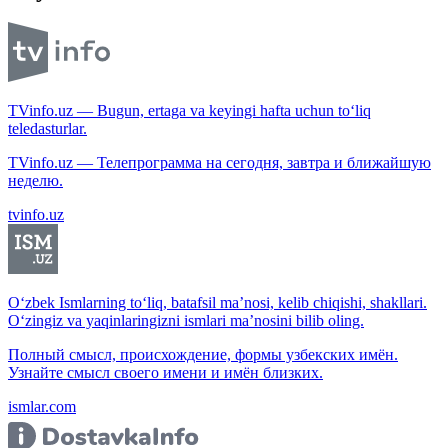
TVinfo.uz — Bugun, ertaga va keyingi hafta uchun to‘liq
teledasturlar.
TVinfo.uz — Телепрограмма на сегодня, завтра и ближайшую
неделю.
tvinfo.uz
O‘zbek Ismlarning to‘liq, batafsil ma’nosi, kelib chiqishi, shakllari.
O‘zingiz va yaqinlaringizni ismlari ma’nosini bilib oling.
Полный смысл, происхождение, формы узбекских имён.
Узнайте смысл своего имени и имён близких.
ismlar.com