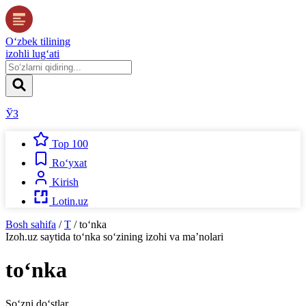
O‘zbek tilining
izohli lug‘ati
ЎЗ
Top 100
Ro‘yxat
Kirish
Lotin.uz
Bosh sahifa
/
T
/
to‘nka
Izoh.uz
saytida
to‘nka
so‘zining izohi va ma’nolari
to‘nka
So‘zni do‘stlar