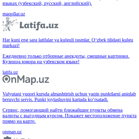
языках (узбекский, русский, английский).
maqollar.uz
Har kuni eng sara latifalar va kulguli rasmlar. O‘zbek tilidagi kulgu
markazi!
Ежедневно только отборные анекдоты, смешные картинки.
Кузница юмора на узбекском языке!
latifa.uz
Valyutani yuqori kursda almashtirish uchun yaqin punktlarni aniqlab
beruvchi servis. Punkt joylashuvini kartada ko‘rsatadi.
Сервис, помогающий найти ближайшие пункты обмена
валюты с выгодным курсом. Покажет местоположение пункта
прямо на карте.
onmap.uz