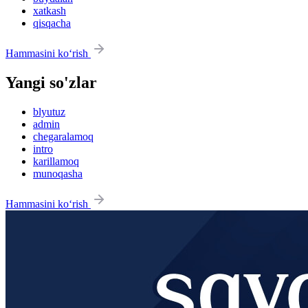
xatkash
qisqacha
Hammasini ko‘rish
Yangi so'zlar
blyutuz
admin
chegaralamoq
intro
karillamoq
munoqasha
Hammasini ko‘rish