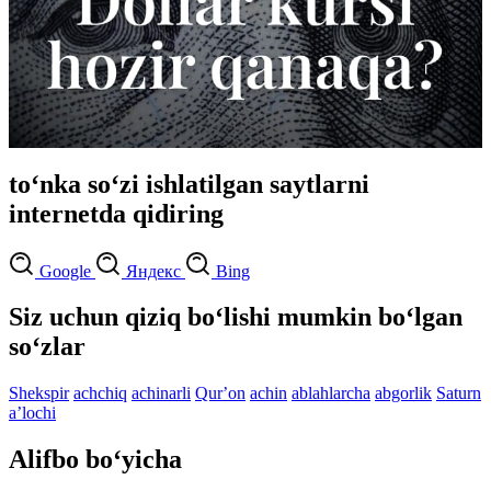
to‘nka so‘zi ishlatilgan saytlarni
internetda qidiring
Google
Яндекс
Bing
Siz uchun qiziq bo‘lishi mumkin bo‘lgan
so‘zlar
Shekspir
achchiq
achinarli
Qurʼon
achin
ablahlarcha
abgorlik
Saturn
aʼlochi
Alifbo bo‘yicha