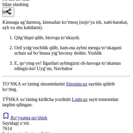
bilan ulashing
fe’l
Kimsaga agʻdarmoq, kimsadan koʻrmoq (nojoʻya ish, xatti-harakat,
ayb va shu kabilarni).
Qilgʻiliqni qilib, birovga toʻnkaydi.
Orif yolgʻonchilik qilib, ham-ma aybni menga toʻnkagani
uchun sal boʻlmasa yigʻlavoray dedim.
Yoshlik
E, qoʻying-ye! Ilgarilari aybingizni ob-havoga toʻnkamas
edingiz-ku!
Uygʻun, Navbahor
TO‘NKA
so‘zining sinonimlarini
Sinonim.uz
saytida qidirib
ko‘ring.
ТЎНКА
so‘zining kirillcha yozilishi
Lotin.uz
sayti tomonidan
taqdim qilingan.
Ro‘yxatga qo‘shish
Saytdagi o‘rni
7614