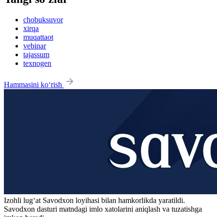
chobuksuvor
xirqa
muqattaot
vebinar
tajassum
texnogen
Hammasini ko‘rish
Izohli lugʻat
Savodxon
loyihasi bilan hamkorlikda yaratildi.
Savodxon dasturi matndagi imlo xatolarini aniqlash va tuzatishga