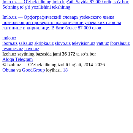
Imlo.uz — O'zbek tilining imlo lug'ati. Saytda 87 000 ortiq so'z bor.
So'zning to'g'ri yozilishini tekshiring.
Imlo.uz — Орфографический словарь узбекского языка
позволяющий проверить правописание узбекских слов на
латинице и кириллице. В базе более 87 000 слов.
imlo.uz
ibora.uz
salsa.uz
skripka.uz
slovo.uz
television.uz
vatt.uz
iboralar.uz
resumes.uz
havo.uz
Izoh.uz saytining bazasida jami
36 172
ta so‘z bor
Aloqa
Telegram
© Izoh.uz — O‘zbek tilining izohli lug‘ati, 2014–2026
Obuna
va
GoodGroup
loyihasi.
18+