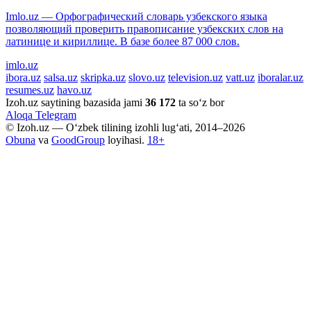
Imlo.uz — Орфографический словарь узбекского языка
позволяющий проверить правописание узбекских слов на
латинице и кириллице. В базе более 87 000 слов.
imlo.uz
ibora.uz
salsa.uz
skripka.uz
slovo.uz
television.uz
vatt.uz
iboralar.uz
resumes.uz
havo.uz
Izoh.uz saytining bazasida jami
36 172
ta so‘z bor
Aloqa
Telegram
© Izoh.uz — O‘zbek tilining izohli lug‘ati, 2014–2026
Obuna
va
GoodGroup
loyihasi.
18+