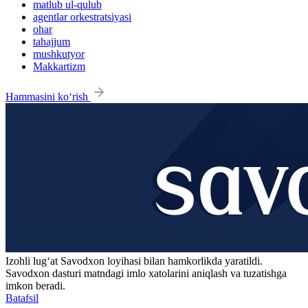
matlub ul-qulub
agentlar orkestratsiyasi
ohar
tahajjum
mushkutyor
Makkartizm
Hammasini ko‘rish
Izohli lugʻat
Savodxon
loyihasi bilan hamkorlikda yaratildi.
Savodxon dasturi matndagi imlo xatolarini aniqlash va tuzatishga
imkon beradi.
Batafsil