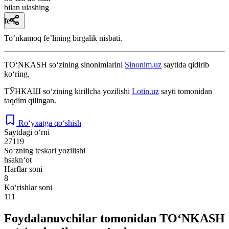
bilan ulashing
fe’l
Toʻnkamoq feʼlining birgalik nisbati.
TO‘NKASH
so‘zining sinonimlarini
Sinonim.uz
saytida qidirib
ko‘ring.
ТЎНКАШ
so‘zining kirillcha yozilishi
Lotin.uz
sayti tomonidan
taqdim qilingan.
Ro‘yxatga qo‘shish
Saytdagi o‘rni
27119
So‘zning teskari yozilishi
hsakn‘ot
Harflar soni
8
Ko‘rishlar soni
111
Foydalanuvchilar tomonidan TO‘NKASH