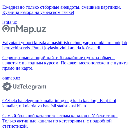
Ежедневно только отборные анекдоты, смешные картинки.
Кузница юмора на узбекском языке!
latifa.uz
Valyutani yuqori kursda almashtirish uchun yaqin punktlarni aniqlab
beruvchi servis. Punkt joylashuvini kartada ko‘rsatadi.
Сервис, помогающий найти ближайшие пункты обмена
валюты с выгодным курсом. Покажет местоположение пункта
прямо на карте.
onmap.uz
O‘zbekcha telegram kanallarining eng katta katalogi. Faqt faol
kanallar, ruknlarda va batafsil statistikasi bilan.
Самый большой каталог телеграм каналов в Узбекистане.
Только активные каналы по категориям и с подробной
статистикой.