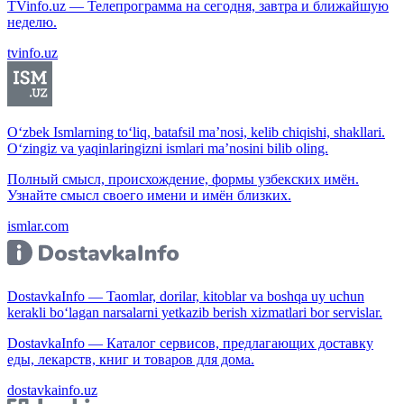
TVinfo.uz — Телепрограмма на сегодня, завтра и ближайшую
неделю.
tvinfo.uz
O‘zbek Ismlarning to‘liq, batafsil ma’nosi, kelib chiqishi, shakllari.
O‘zingiz va yaqinlaringizni ismlari ma’nosini bilib oling.
Полный смысл, происхождение, формы узбекских имён.
Узнайте смысл своего имени и имён близких.
ismlar.com
DostavkaInfo — Taomlar, dorilar, kitoblar va boshqa uy uchun
kerakli bo‘lagan narsalarni yetkazib berish xizmatlari bor servislar.
DostavkaInfo — Каталог сервисов, предлагающих доставку
еды, лекарств, книг и товаров для дома.
dostavkainfo.uz