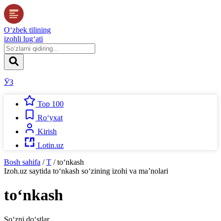
O‘zbek tilining
izohli lug‘ati
ЎЗ
Top 100
Ro‘yxat
Kirish
Lotin.uz
Bosh sahifa
/
T
/
to‘nkash
Izoh.uz
saytida
to‘nkash
so‘zining izohi va ma’nolari
to‘nkash
So‘zni do‘stlar