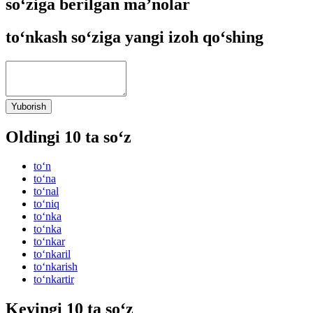
so‘ziga berilgan ma’nolar
to‘nkash so‘ziga yangi izoh qo‘shing
Yuborish
Oldingi 10 ta so‘z
to‘n
to‘na
to‘nal
to‘niq
to‘nka
to‘nka
to‘nkar
to‘nkaril
to‘nkarish
to‘nkartir
Keyingi 10 ta so‘z