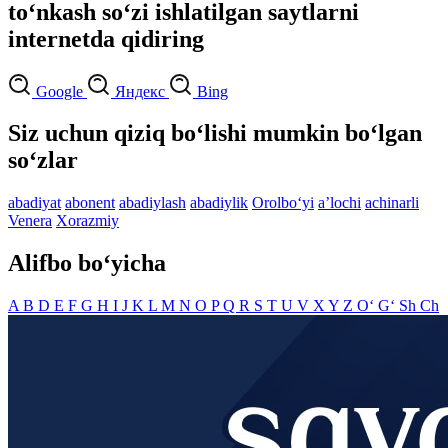
to‘nkash so‘zi ishlatilgan saytlarni
internetda qidiring
Google
Яндекс
Bing
Siz uchun qiziq bo‘lishi mumkin bo‘lgan
so‘zlar
abadiyat
abonent
abadiylash
abadiylik
Orolbo‘yi
aʼlochi
achinarli
Venera
Xorazmiy
Alifbo bo‘yicha
A
B
D
E
F
G
H
I
J
K
L
M
N
O
P
Q
R
S
T
U
V
X
Y
Z
O‘
G‘
Sh
Ch