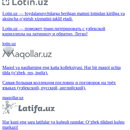
Lotin.uz — foydalanuvchilarga berilgan matnni lotindan kirillga va
aksincha o‘girish xizmatini taklif etadi.
Lotin.uz — поможет транслитерировать с узбекской
кириллицы на латиницу и обратно. Легко!
lotin.uz
Maqol va naqllarning eng katta kolleksiyasi. Har bir maqol uchta
tilda (o‘zbek, rus, ingliz).
Самая большая коллекция пословиц и поговорок на трёх
языках (узбекский, русский, английский).
maqollar.uz
Har kuni eng sara latifalar va kulguli rasmlar. O‘zbek tilidagi kulgu
markazi!