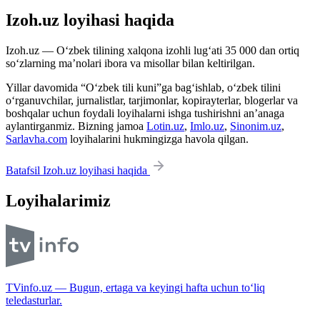
Izoh.uz loyihasi haqida
Izoh.uz — O‘zbek tilining xalqona izohli lug‘ati 35 000 dan ortiq
so‘zlarning ma’nolari ibora va misollar bilan keltirilgan.
Yillar davomida “O‘zbek tili kuni”ga bag‘ishlab, o‘zbek tilini
o‘rganuvchilar, jurnalistlar, tarjimonlar, kopirayterlar, blogerlar va
boshqalar uchun foydali loyihalarni ishga tushirishni an’anaga
aylantirganmiz. Bizning jamoa
Lotin.uz
,
Imlo.uz
,
Sinonim.uz
,
Sarlavha.com
loyihalarini hukmingizga havola qilgan.
Batafsil Izoh.uz loyihasi haqida
Loyihalarimiz
TVinfo.uz — Bugun, ertaga va keyingi hafta uchun to‘liq
teledasturlar.