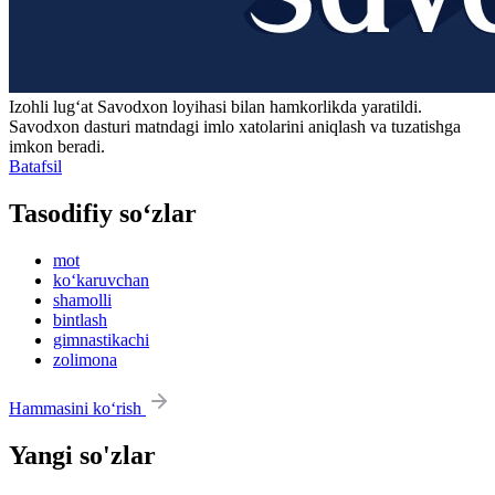
Izohli lugʻat
Savodxon
loyihasi bilan hamkorlikda yaratildi.
Savodxon dasturi matndagi imlo xatolarini aniqlash va tuzatishga
imkon beradi.
Batafsil
Tasodifiy so‘zlar
mot
ko‘karuvchan
shamolli
bintlash
gimnastikachi
zolimona
Hammasini ko‘rish
Yangi so'zlar