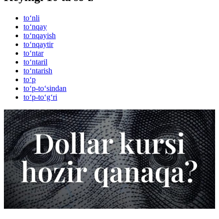
to‘nli
to‘nqay
to‘nqayish
to‘nqaytir
to‘ntar
to‘ntaril
to‘ntarish
to‘p
to‘p-to‘sindan
to‘p-to‘g‘ri