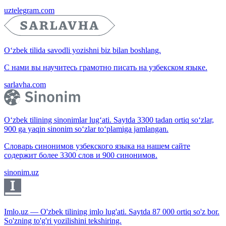
uztelegram.com
O‘zbek tilida savodli yozishni biz bilan boshlang.
С нами вы научитесь грамотно писать на узбекском языке.
sarlavha.com
O‘zbek tilining sinonimlar lug‘ati. Saytda 3300 tadan ortiq so‘zlar,
900 ga yaqin sinonim so‘zlar to‘plamiga jamlangan.
Словарь синонимов узбекского языка на нашем сайте
содержит более 3300 слов и 900 синонимов.
sinonim.uz
Imlo.uz — O'zbek tilining imlo lug'ati. Saytda 87 000 ortiq so'z bor.
So'zning to'g'ri yozilishini tekshiring.