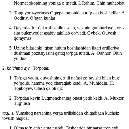
Normat okopining yoniga oʻrnatdi.
I. Rahim, Chin muhabbat
Tong yorir-yorimas Oqtepa tomonidan toʻp ota boshladilar,
A.
Qodiriy, Oʻtgan kunlar
Qayerdadir toʻplar shoshilmasdan, vazmin gumburlaydi, ora-
sira pulemyotlar asabiy takillab qoʻyadi.
Oybek, Quyosh
qoraymas
Uzing bilasanki, qism hujum boshlashidan ilgari artilleriya
dushman pozitsiyasini qattiq toʻpga tutadi.
A. Qahhor, Oltin
yulduz
2.
koʻchma ayn.
Toʻpotar.
Toʻpga yaqin, quyoshning oʻtli nafasi zoʻrayishi bilan bugʻ
yoʻqolib, hamma yoq charaqlab ketdi. A. Muhiddin, H.
Tojiboyev, Otash qalbli qiz
Toʻpdan keyin Luqmonchaning onasi yetib keldi.
A. Muxtor,
Tugʻilish
taql. s.
Yumshoq narsaning yerga urilishidan chiqadigan kuchsiz
tovush haqida.
Olma toʻp etib yerga tushdi. Tashqarida bir narsa toʻp etdi.