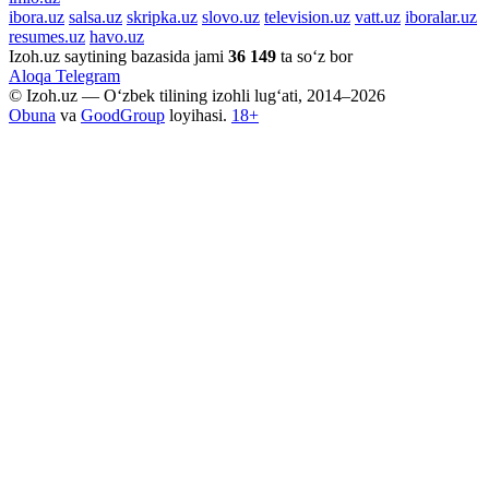
ibora.uz
salsa.uz
skripka.uz
slovo.uz
television.uz
vatt.uz
iboralar.uz
resumes.uz
havo.uz
Izoh.uz saytining bazasida jami
36 149
ta so‘z bor
Aloqa
Telegram
© Izoh.uz — O‘zbek tilining izohli lug‘ati, 2014–2026
Obuna
va
GoodGroup
loyihasi.
18+