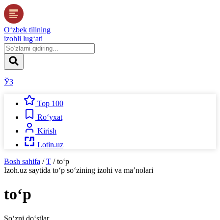
O‘zbek tilining
izohli lug‘ati
ЎЗ
Top 100
Ro‘yxat
Kirish
Lotin.uz
Bosh sahifa
/
T
/
to‘p
Izoh.uz
saytida
to‘p
so‘zining izohi va ma’nolari
to‘p
So‘zni do‘stlar