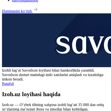
muvofiqlashmoq
Hammasini ko‘rish
Izohli lugʻat
Savodxon
loyihasi bilan hamkorlikda yaratildi.
Savodxon dasturi matndagi imlo xatolarini aniqlash va tuzatishga
imkon beradi.
Batafsil
Izoh.uz loyihasi haqida
Izoh.uz — O‘zbek tilining xalqona izohli lug‘ati 35 000 dan ortiq
so‘zlarning ma’nolari ibora va misollar bilan keltirilgan.