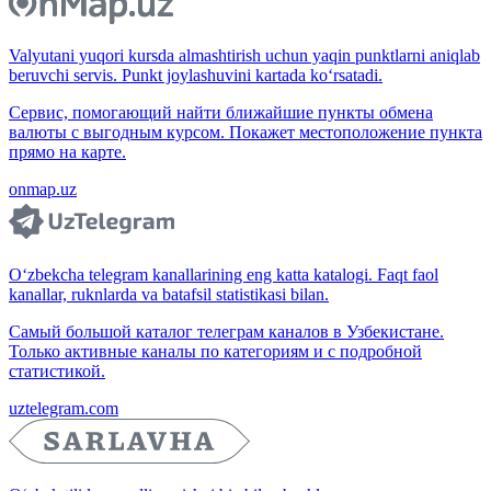
Valyutani yuqori kursda almashtirish uchun yaqin punktlarni aniqlab
beruvchi servis. Punkt joylashuvini kartada ko‘rsatadi.
Сервис, помогающий найти ближайшие пункты обмена
валюты с выгодным курсом. Покажет местоположение пункта
прямо на карте.
onmap.uz
O‘zbekcha telegram kanallarining eng katta katalogi. Faqt faol
kanallar, ruknlarda va batafsil statistikasi bilan.
Самый большой каталог телеграм каналов в Узбекистане.
Только активные каналы по категориям и с подробной
статистикой.
uztelegram.com