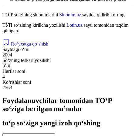
TO‘P
so‘zining sinonimlarini
Sinonim.uz
saytida qidirib ko‘ring.
ТЎП
so‘zining kirillcha yozilishi
Lotin.uz
sayti tomonidan taqdim
qilingan.
Ro‘yxatga qo‘shish
Saytdagi o‘rni
2004
So‘zning teskari yozilishi
p‘ot
Harflar soni
4
Ko‘rishlar soni
2563
Foydalanuvchilar tomonidan TO‘P
so‘ziga berilgan ma’nolar
to‘p so‘ziga yangi izoh qo‘shing