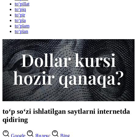
to‘pillat
to‘piq
to‘pir
to‘pla
to‘plam
to‘plan
to‘p so‘zi ishlatilgan saytlarni internetda
qidiring
Google
Яндекс
Bing