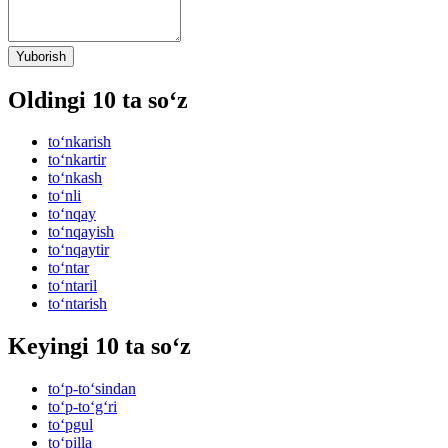
Yuborish
Oldingi 10 ta so‘z
to‘nkarish
to‘nkartir
to‘nkash
to‘nli
to‘nqay
to‘nqayish
to‘nqaytir
to‘ntar
to‘ntaril
to‘ntarish
Keyingi 10 ta so‘z
to‘p-to‘sindan
to‘p-to‘g‘ri
to‘pgul
to‘pilla