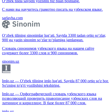
O‘zbek tilida savodli yozishni biz bilan boshlang.
С нами вы научитесь грамотно писать на узбекском языке.
sarlavha.com
O‘zbek tilining sinonimlar lug‘ati. Saytda 3300 tadan ortiq so‘zlar,
900 ga yaqin sinonim so‘zlar to‘plamiga jamlangan.
Словарь синонимов узбекского языка на нашем сайте
содержит более 3300 слов и 900 синонимов.
sinonim.uz
Imlo.uz — O'zbek tilining imlo lug'ati. Saytda 87 000 ortiq so'z bor.
So'zning to'g'ri yozilishini tekshiring.
Imlo.uz — Орфографический словарь узбекского языка
позволяющий проверить правописание узбекских слов на
латинице и кириллице. В базе более 87 000 слов.
imlo.uz