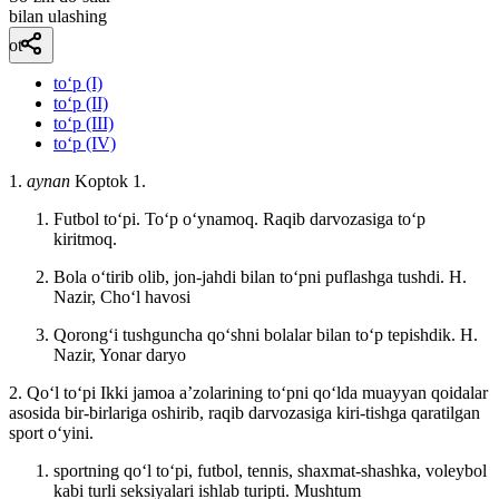
bilan ulashing
ot
to‘p (I)
to‘p (II)
to‘p (III)
to‘p (IV)
1.
aynan
Koptok 1.
Futbol toʻpi. Toʻp oʻynamoq. Raqib darvozasiga toʻp
kiritmoq.
Bola oʻtirib olib, jon-jahdi bilan toʻpni puflashga tushdi.
H.
Nazir, Choʻl havosi
Qorongʻi tushguncha qoʻshni bolalar bilan toʻp tepishdik.
H.
Nazir, Yonar daryo
2. Qoʻl toʻpi Ikki jamoa aʼzolarining toʻpni qoʻlda muayyan qoidalar
asosida bir-birlariga oshirib, raqib darvozasiga kiri-tishga qaratilgan
sport oʻyini.
sportning qoʻl toʻpi, futbol, tennis, shaxmat-shashka, voleybol
kabi turli seksiyalari ishlab turipti.
Mushtum