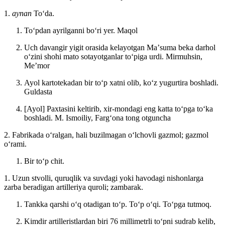
1.
aynan
Toʻda.
Toʻpdan ayrilganni boʻri yer.
Maqol
Uch davangir yigit orasida kelayotgan Maʼsuma beka darhol
oʻzini shohi mato sotayotganlar toʻpiga urdi.
Mirmuhsin,
Meʼmor
Ayol kartotekadan bir toʻp xatni olib, koʻz yugurtira boshladi.
Guldasta
[Ayol] Paxtasini keltirib, xir-mondagi eng katta toʻpga toʻka
boshladi.
M. Ismoiliy, Fargʻona tong otguncha
2. Fabrikada oʻralgan, hali buzilmagan oʻlchovli gazmol; gazmol
oʻrami.
Bir toʻp chit.
1. Uzun stvolli, quruqlik va suvdagi yoki havodagi nishonlarga
zarba beradigan artilleriya quroli; zambarak.
Tankka qarshi oʻq otadigan toʻp. Toʻp oʻqi. Toʻpga tutmoq.
Kimdir artilleristlardan biri 76 millimetrli toʻpni sudrab kelib,