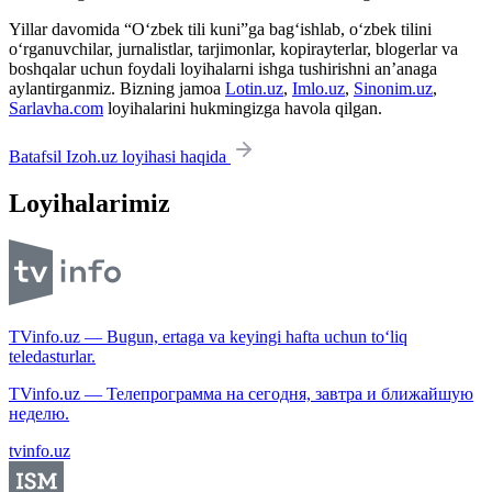
Yillar davomida “O‘zbek tili kuni”ga bag‘ishlab, o‘zbek tilini
o‘rganuvchilar, jurnalistlar, tarjimonlar, kopirayterlar, blogerlar va
boshqalar uchun foydali loyihalarni ishga tushirishni an’anaga
aylantirganmiz. Bizning jamoa
Lotin.uz
,
Imlo.uz
,
Sinonim.uz
,
Sarlavha.com
loyihalarini hukmingizga havola qilgan.
Batafsil Izoh.uz loyihasi haqida
Loyihalarimiz
TVinfo.uz — Bugun, ertaga va keyingi hafta uchun to‘liq
teledasturlar.
TVinfo.uz — Телепрограмма на сегодня, завтра и ближайшую
неделю.
tvinfo.uz