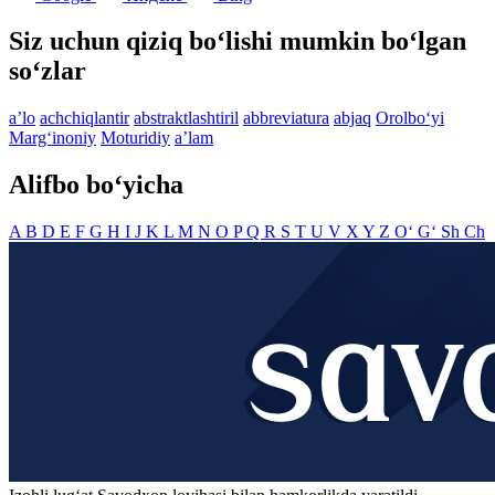
Siz uchun qiziq bo‘lishi mumkin bo‘lgan
so‘zlar
aʼlo
achchiqlantir
abstraktlashtiril
abbreviatura
abjaq
Orolbo‘yi
Marg‘inoniy
Moturidiy
aʼlam
Alifbo bo‘yicha
A
B
D
E
F
G
H
I
J
K
L
M
N
O
P
Q
R
S
T
U
V
X
Y
Z
O‘
G‘
Sh
Ch