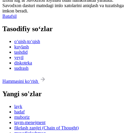
Izohli lugʻat
Savodxon
loyihasi bilan hamkorlikda yaratildi.
Savodxon dasturi matndagi imlo xatolarini aniqlash va tuzatishga
imkon beradi.
Batafsil
Tasodifiy so‘zlar
o‘qish-to‘qish
kuylash
tashdid
yeyil
diskoteka
sudrash
Hammasini ko‘rish
Yangi so'zlar
layk
hadaf
muboriz
taym-menejment
fikrlash zanjiri (Chain of Thought)