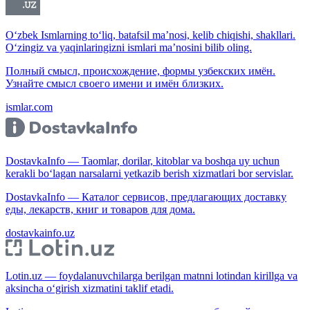
O‘zbek Ismlarning to‘liq, batafsil ma’nosi, kelib chiqishi, shakllari.
O‘zingiz va yaqinlaringizni ismlari ma’nosini bilib oling.
Полный смысл, происхождение, формы узбекских имён.
Узнайте смысл своего имени и имён близких.
ismlar.com
DostavkaInfo — Taomlar, dorilar, kitoblar va boshqa uy uchun
kerakli bo‘lagan narsalarni yetkazib berish xizmatlari bor servislar.
DostavkaInfo — Каталог сервисов, предлагающих доставку
еды, лекарств, книг и товаров для дома.
dostavkainfo.uz
Lotin.uz — foydalanuvchilarga berilgan matnni lotindan kirillga va
aksincha o‘girish xizmatini taklif etadi.