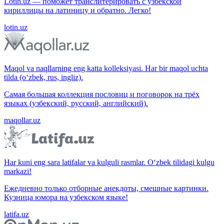
Lotin.uz — поможет транслитерировать с узбекской
кириллицы на латиницу и обратно. Легко!
lotin.uz
Maqol va naqllarning eng katta kolleksiyasi. Har bir maqol uchta
tilda (o‘zbek, rus, ingliz).
Самая большая коллекция пословиц и поговорок на трёх
языках (узбекский, русский, английский).
maqollar.uz
Har kuni eng sara latifalar va kulguli rasmlar. O‘zbek tilidagi kulgu
markazi!
Ежедневно только отборные анекдоты, смешные картинки.
Кузница юмора на узбекском языке!
latifa.uz