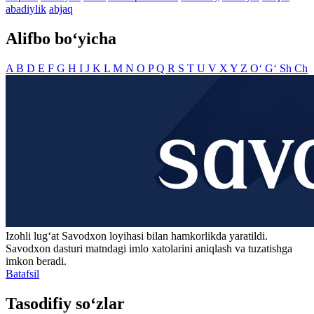
abadiylik
abjaq
Alifbo bo‘yicha
A
B
D
E
F
G
H
I
J
K
L
M
N
O
P
Q
R
S
T
U
V
X
Y
Z
O‘
G‘
Sh
Ch
Izohli lugʻat
Savodxon
loyihasi bilan hamkorlikda yaratildi.
Savodxon dasturi matndagi imlo xatolarini aniqlash va tuzatishga
imkon beradi.
Batafsil
Tasodifiy so‘zlar