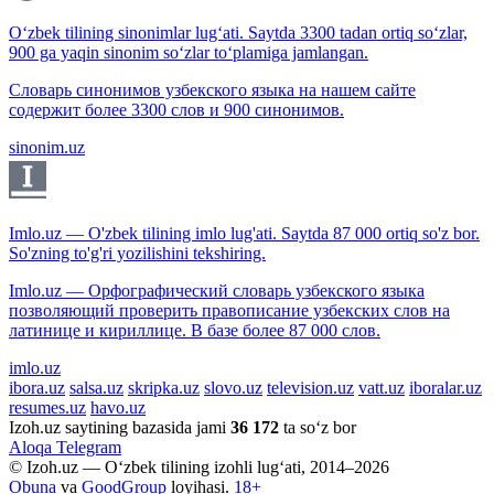
O‘zbek tilining sinonimlar lug‘ati. Saytda 3300 tadan ortiq so‘zlar,
900 ga yaqin sinonim so‘zlar to‘plamiga jamlangan.
Словарь синонимов узбекского языка на нашем сайте
содержит более 3300 слов и 900 синонимов.
sinonim.uz
Imlo.uz — O'zbek tilining imlo lug'ati. Saytda 87 000 ortiq so'z bor.
So'zning to'g'ri yozilishini tekshiring.
Imlo.uz — Орфографический словарь узбекского языка
позволяющий проверить правописание узбекских слов на
латинице и кириллице. В базе более 87 000 слов.
imlo.uz
ibora.uz
salsa.uz
skripka.uz
slovo.uz
television.uz
vatt.uz
iboralar.uz
resumes.uz
havo.uz
Izoh.uz saytining bazasida jami
36 172
ta so‘z bor
Aloqa
Telegram
© Izoh.uz — O‘zbek tilining izohli lug‘ati, 2014–2026
Obuna
va
GoodGroup
loyihasi.
18+