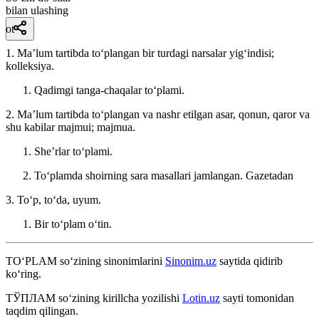
bilan ulashing
ot
1. Maʼlum tartibda toʻplangan bir turdagi narsalar yigʻindisi;
kolleksiya.
Qadimgi tanga-chaqalar toʻplami.
2. Maʼlum tartibda toʻplangan va nashr etilgan asar, qonun, qaror va
shu kabilar majmui; majmua.
Sheʼrlar toʻplami.
Toʻplamda shoirning sara masallari jamlangan.
Gazetadan
3. Toʻp, toʻda, uyum.
Bir toʻplam oʻtin.
TO‘PLAM
so‘zining sinonimlarini
Sinonim.uz
saytida qidirib
ko‘ring.
ТЎПЛАМ
so‘zining kirillcha yozilishi
Lotin.uz
sayti tomonidan
taqdim qilingan.