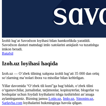
Izohli lugʻat
Savodxon
loyihasi bilan hamkorlikda yaratildi.
Savodxon dasturi matndagi imlo xatolarini aniqlash va tuzatishga
imkon beradi.
Batafsil
Izoh.uz loyihasi haqida
Izoh.uz — O‘zbek tilining xalqona izohli lug‘ati 35 000 dan ortiq
so‘zlarning ma’nolari ibora va misollar bilan keltirilgan.
Yillar davomida “O‘zbek tili kuni”ga bag‘ishlab, o‘zbek tilini
o‘rganuvchilar, jurnalistlar, tarjimonlar, kopirayterlar, blogerlar va
boshqalar uchun foydali loyihalarni ishga tushirishni an’anaga
aylantirganmiz. Bizning jamoa
Lotin.uz
,
Imlo.uz
,
Sinonim.uz
,
Sarlavha.com
loyihalarini hukmingizga havola qilgan.