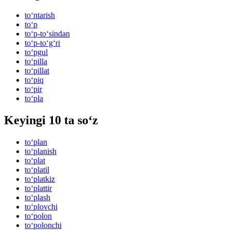
to‘ntarish
to‘p
to‘p-to‘sindan
to‘p-to‘g‘ri
to‘pgul
to‘pilla
to‘pillat
to‘piq
to‘pir
to‘pla
Keyingi 10 ta so‘z
to‘plan
to‘planish
to‘plat
to‘platil
to‘platkiz
to‘plattir
to‘plash
to‘plovchi
to‘polon
to‘polonchi