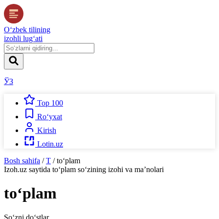
O‘zbek tilining
izohli lug‘ati
ЎЗ
Top 100
Ro‘yxat
Kirish
Lotin.uz
Bosh sahifa
/
T
/
to‘plam
Izoh.uz
saytida
to‘plam
so‘zining izohi va ma’nolari
to‘plam
So‘zni do‘stlar