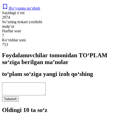
Ro‘yxatga qo‘shish
Saytdagi o‘rni
2974
So‘zning teskari yozilishi
malp‘ot
Harflar soni
7
Ko‘rishlar soni
753
Foydalanuvchilar tomonidan TO‘PLAM
so‘ziga berilgan ma’nolar
to‘plam so‘ziga yangi izoh qo‘shing
Yuborish
Oldingi 10 ta so‘z