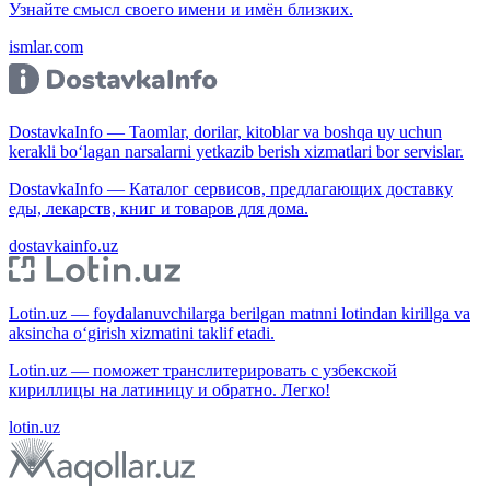
Узнайте смысл своего имени и имён близких.
ismlar.com
DostavkaInfo — Taomlar, dorilar, kitoblar va boshqa uy uchun
kerakli bo‘lagan narsalarni yetkazib berish xizmatlari bor servislar.
DostavkaInfo — Каталог сервисов, предлагающих доставку
еды, лекарств, книг и товаров для дома.
dostavkainfo.uz
Lotin.uz — foydalanuvchilarga berilgan matnni lotindan kirillga va
aksincha o‘girish xizmatini taklif etadi.
Lotin.uz — поможет транслитерировать с узбекской
кириллицы на латиницу и обратно. Легко!
lotin.uz