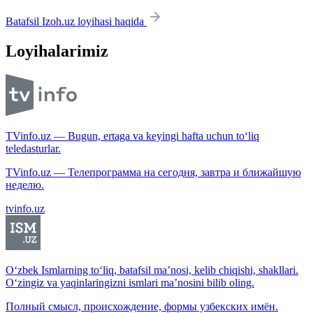
Batafsil Izoh.uz loyihasi haqida
Loyihalarimiz
TVinfo.uz — Bugun, ertaga va keyingi hafta uchun to‘liq
teledasturlar.
TVinfo.uz — Телепрограмма на сегодня, завтра и ближайшую
неделю.
tvinfo.uz
O‘zbek Ismlarning to‘liq, batafsil ma’nosi, kelib chiqishi, shakllari.
O‘zingiz va yaqinlaringizni ismlari ma’nosini bilib oling.
Полный смысл, происхождение, формы узбекских имён.