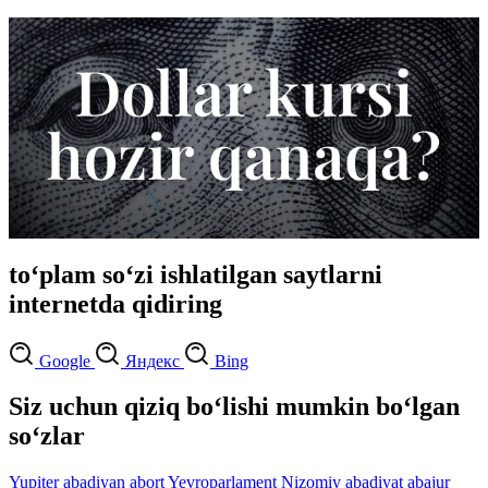
to‘plam so‘zi ishlatilgan saytlarni
internetda qidiring
Google
Яндекс
Bing
Siz uchun qiziq bo‘lishi mumkin bo‘lgan
so‘zlar
Yupiter
abadiyan
abort
Yevroparlament
Nizomiy
abadiyat
abajur