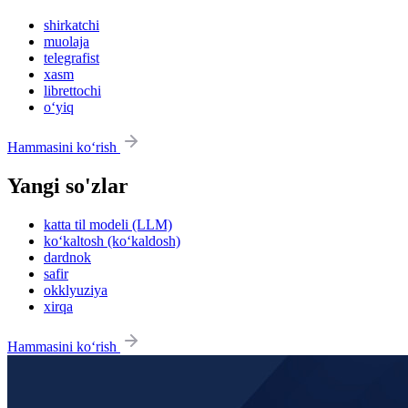
shirkatchi
muolaja
telegrafist
xasm
librettochi
o‘yiq
Hammasini ko‘rish
Yangi so'zlar
katta til modeli (LLM)
ko‘kaltosh (ko‘kaldosh)
dardnok
safir
okklyuziya
xirqa
Hammasini ko‘rish