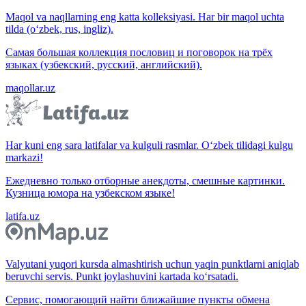
Maqol va naqllarning eng katta kolleksiyasi. Har bir maqol uchta
tilda (o‘zbek, rus, ingliz).
Самая большая коллекция пословиц и поговорок на трёх
языках (узбекский, русский, английский).
maqollar.uz
Har kuni eng sara latifalar va kulguli rasmlar. O‘zbek tilidagi kulgu
markazi!
Ежедневно только отборные анекдоты, смешные картинки.
Кузница юмора на узбекском языке!
latifa.uz
Valyutani yuqori kursda almashtirish uchun yaqin punktlarni aniqlab
beruvchi servis. Punkt joylashuvini kartada ko‘rsatadi.
Сервис, помогающий найти ближайшие пункты обмена