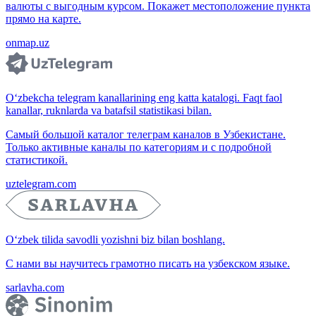
валюты с выгодным курсом. Покажет местоположение пункта
прямо на карте.
onmap.uz
O‘zbekcha telegram kanallarining eng katta katalogi. Faqt faol
kanallar, ruknlarda va batafsil statistikasi bilan.
Самый большой каталог телеграм каналов в Узбекистане.
Только активные каналы по категориям и с подробной
статистикой.
uztelegram.com
O‘zbek tilida savodli yozishni biz bilan boshlang.
С нами вы научитесь грамотно писать на узбекском языке.
sarlavha.com