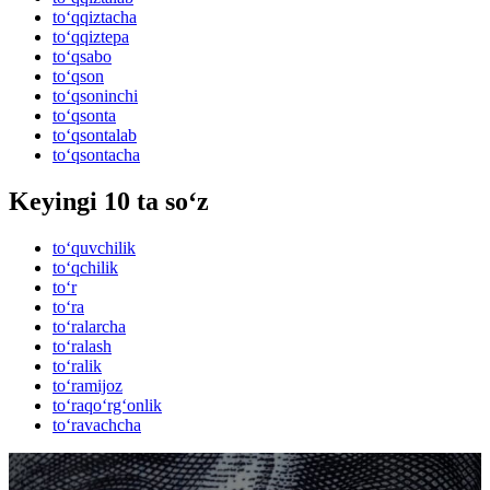
to‘qqiztacha
to‘qqiztepa
to‘qsabo
to‘qson
to‘qsoninchi
to‘qsonta
to‘qsontalab
to‘qsontacha
Keyingi 10 ta so‘z
to‘quvchilik
to‘qchilik
to‘r
to‘ra
to‘ralarcha
to‘ralash
to‘ralik
to‘ramijoz
to‘raqo‘rg‘onlik
to‘ravachcha