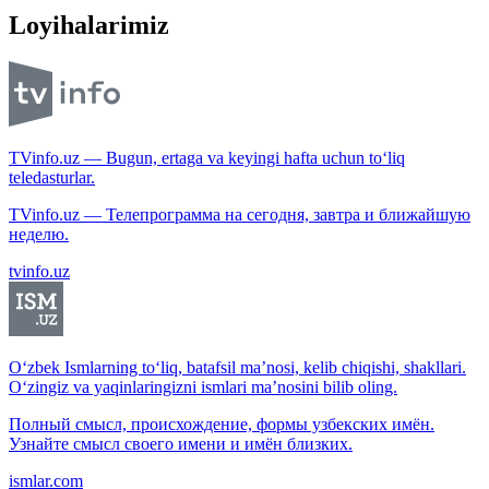
Loyihalarimiz
TVinfo.uz — Bugun, ertaga va keyingi hafta uchun to‘liq
teledasturlar.
TVinfo.uz — Телепрограмма на сегодня, завтра и ближайшую
неделю.
tvinfo.uz
O‘zbek Ismlarning to‘liq, batafsil ma’nosi, kelib chiqishi, shakllari.
O‘zingiz va yaqinlaringizni ismlari ma’nosini bilib oling.
Полный смысл, происхождение, формы узбекских имён.
Узнайте смысл своего имени и имён близких.
ismlar.com