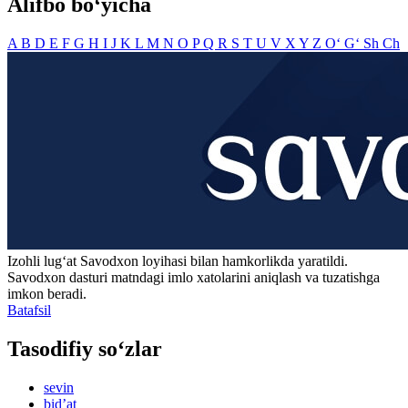
Alifbo bo‘yicha
A
B
D
E
F
G
H
I
J
K
L
M
N
O
P
Q
R
S
T
U
V
X
Y
Z
O‘
G‘
Sh
Ch
Izohli lugʻat
Savodxon
loyihasi bilan hamkorlikda yaratildi.
Savodxon dasturi matndagi imlo xatolarini aniqlash va tuzatishga
imkon beradi.
Batafsil
Tasodifiy so‘zlar
sevin
bidʼat