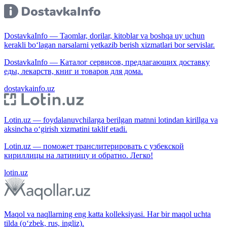
DostavkaInfo — Taomlar, dorilar, kitoblar va boshqa uy uchun
kerakli bo‘lagan narsalarni yetkazib berish xizmatlari bor servislar.
DostavkaInfo — Каталог сервисов, предлагающих доставку
еды, лекарств, книг и товаров для дома.
dostavkainfo.uz
Lotin.uz — foydalanuvchilarga berilgan matnni lotindan kirillga va
aksincha o‘girish xizmatini taklif etadi.
Lotin.uz — поможет транслитерировать с узбекской
кириллицы на латиницу и обратно. Легко!
lotin.uz
Maqol va naqllarning eng katta kolleksiyasi. Har bir maqol uchta
tilda (o‘zbek, rus, ingliz).