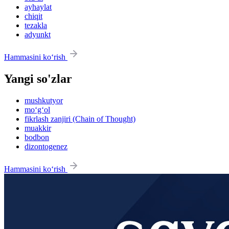
ayhaylat
chiqit
tezakla
adyunkt
Hammasini ko‘rish
Yangi so'zlar
mushkutyor
mo‘g‘ol
fikrlash zanjiri (Chain of Thought)
muakkir
bodbon
dizontogenez
Hammasini ko‘rish