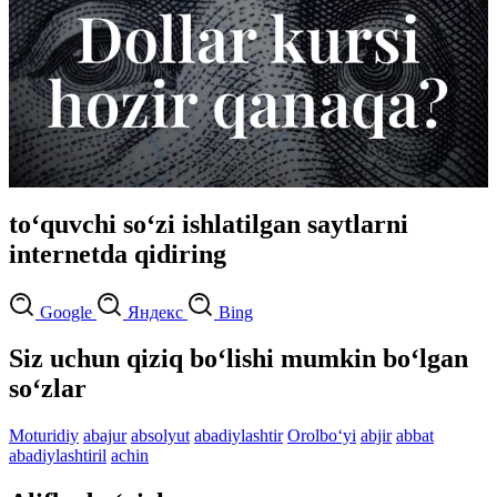
to‘quvchi so‘zi ishlatilgan saytlarni
internetda qidiring
Google
Яндекс
Bing
Siz uchun qiziq bo‘lishi mumkin bo‘lgan
so‘zlar
Moturidiy
abajur
absolyut
abadiylashtir
Orolbo‘yi
abjir
abbat
abadiylashtiril
achin