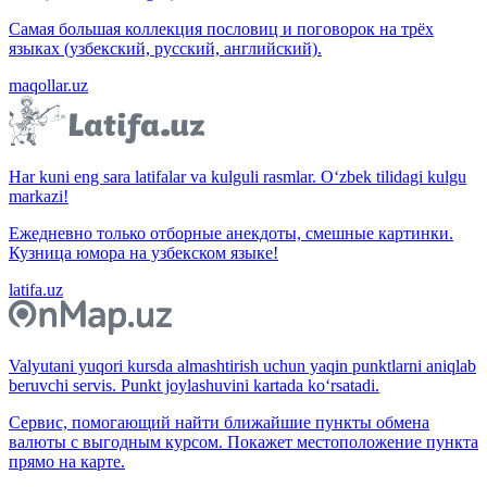
Самая большая коллекция пословиц и поговорок на трёх
языках (узбекский, русский, английский).
maqollar.uz
Har kuni eng sara latifalar va kulguli rasmlar. O‘zbek tilidagi kulgu
markazi!
Ежедневно только отборные анекдоты, смешные картинки.
Кузница юмора на узбекском языке!
latifa.uz
Valyutani yuqori kursda almashtirish uchun yaqin punktlarni aniqlab
beruvchi servis. Punkt joylashuvini kartada ko‘rsatadi.
Сервис, помогающий найти ближайшие пункты обмена
валюты с выгодным курсом. Покажет местоположение пункта
прямо на карте.