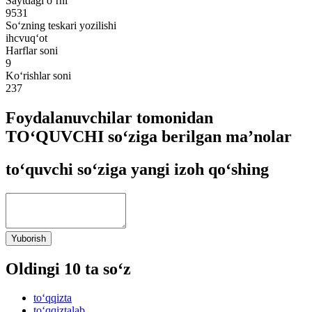
Saytdagi o‘rni
9531
So‘zning teskari yozilishi
ihcvuq‘ot
Harflar soni
9
Ko‘rishlar soni
237
Foydalanuvchilar tomonidan
TO‘QUVCHI so‘ziga berilgan ma’nolar
to‘quvchi so‘ziga yangi izoh qo‘shing
Yuborish
Oldingi 10 ta so‘z
to‘qqizta
to‘qqiztalab