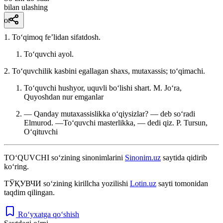
bilan ulashing
ot
1. Toʻqimoq feʼlidan sifatdosh.
Toʻquvchi ayol.
2. Toʻquvchilik kasbini egallagan shaxs, mutaxassis; toʻqimachi.
Toʻquvchi hushyor, uquvli boʻlishi shart.
M. Joʻra,
Quyoshdan nur emganlar
— Qanday mutaxassislikka oʻqiysizlar? — deb soʻradi
Elmurod. —Toʻquvchi masterlikka, — dedi qiz.
P. Tursun,
Oʻqituvchi
TO‘QUVCHI
so‘zining sinonimlarini
Sinonim.uz
saytida qidirib
ko‘ring.
ТЎҚУВЧИ
so‘zining kirillcha yozilishi
Lotin.uz
sayti tomonidan
taqdim qilingan.
Ro‘yxatga qo‘shish