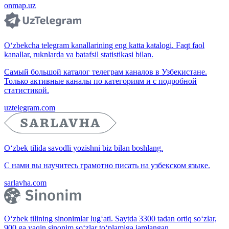
onmap.uz
O‘zbekcha telegram kanallarining eng katta katalogi. Faqt faol
kanallar, ruknlarda va batafsil statistikasi bilan.
Самый большой каталог телеграм каналов в Узбекистане.
Только активные каналы по категориям и с подробной
статистикой.
uztelegram.com
O‘zbek tilida savodli yozishni biz bilan boshlang.
С нами вы научитесь грамотно писать на узбекском языке.
sarlavha.com
O‘zbek tilining sinonimlar lug‘ati. Saytda 3300 tadan ortiq so‘zlar,
900 ga yaqin sinonim so‘zlar to‘plamiga jamlangan.