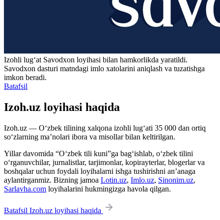
Izohli lugʻat
Savodxon
loyihasi bilan hamkorlikda yaratildi.
Savodxon dasturi matndagi imlo xatolarini aniqlash va tuzatishga
imkon beradi.
Batafsil
Izoh.uz loyihasi haqida
Izoh.uz — O‘zbek tilining xalqona izohli lug‘ati 35 000 dan ortiq
so‘zlarning ma’nolari ibora va misollar bilan keltirilgan.
Yillar davomida “O‘zbek tili kuni”ga bag‘ishlab, o‘zbek tilini
o‘rganuvchilar, jurnalistlar, tarjimonlar, kopirayterlar, blogerlar va
boshqalar uchun foydali loyihalarni ishga tushirishni an’anaga
aylantirganmiz. Bizning jamoa
Lotin.uz
,
Imlo.uz
,
Sinonim.uz
,
Sarlavha.com
loyihalarini hukmingizga havola qilgan.
Batafsil Izoh.uz loyihasi haqida