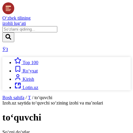
O‘zbek tilining
izohli lug‘ati
ЎЗ
Top 100
Ro‘yxat
Kirish
Lotin.uz
Bosh sahifa
/
T
/
to‘quvchi
Izoh.uz
saytida
to‘quvchi
so‘zining izohi va ma’nolari
to‘quvchi
So‘zni do‘stlar