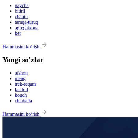
naycha
bitiril
chaqtir
taraqa-turuq
agregatxona
ket
Hammasini ko‘rish
Yangi so'zlar
afshon
meng
trek-raqam
fastfud
kouch
chiabatta
Hammasini ko‘rish