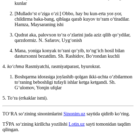
kunlar
[Mulladoʻst oʻziga oʻzi:] Obbo, hay bu kun-erta yor-yor,
childirma baka-bang, qiblaga qarab kuyov toʻram oʻtiradilar.
Hamza, Maysaraning ishi
Qudrat aka, palovxon toʻra oʻzlarini juda aziz qilib qoʻydilar,
qarzdormiz.
N. Safarov, Uygʻonish
Mana, yoniga konyak toʻrani qoʻyib, toʻngʻich hosil bilan
dasturxonni bezatdim.
Sh. Rashidov, Boʻrondan kuchli
4.
koʻchma
Rasmiyatchi, rasmiyatparast, byurokrat.
Boshqarma idorasiga joylashib qolgan ikki-uchta oʻzbilarmon
toʻraning beboshligi tufayli ishlar ketga ketgandi.
Sh.
Gʻulomov, Yorqin ufqlar
5. Toʻra (erkaklar ismi).
TO‘RA
so‘zining sinonimlarini
Sinonim.uz
saytida qidirib ko‘ring.
ТЎРА
so‘zining kirillcha yozilishi
Lotin.uz
sayti tomonidan taqdim
qilingan.