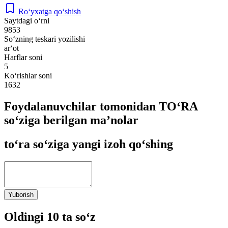
Ro‘yxatga qo‘shish
Saytdagi o‘rni
9853
So‘zning teskari yozilishi
ar‘ot
Harflar soni
5
Ko‘rishlar soni
1632
Foydalanuvchilar tomonidan TO‘RA
so‘ziga berilgan ma’nolar
to‘ra so‘ziga yangi izoh qo‘shing
Yuborish
Oldingi 10 ta so‘z