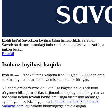
Izohli lugʻat
Savodxon
loyihasi bilan hamkorlikda yaratildi.
Savodxon dasturi matndagi imlo xatolarini aniqlash va tuzatishga
imkon beradi.
Batafsil
Izoh.uz loyihasi haqida
Izoh.uz — O‘zbek tilining xalqona izohli lug‘ati 35 000 dan ortiq
so‘zlarning ma’nolari ibora va misollar bilan keltirilgan.
Yillar davomida “O‘zbek tili kuni”ga bag‘ishlab, o‘zbek tilini
o‘rganuvchilar, jurnalistlar, tarjimonlar, kopirayterlar, blogerlar va
boshqalar uchun foydali loyihalarni ishga tushirishni an’anaga
aylantirganmiz. Bizning jamoa
Lotin.uz
,
Imlo.uz
,
Sinonim.uz
,
Sarlavha.com
loyihalarini hukmingizga havola qilgan.