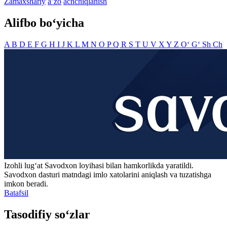
Zamaxshariy
aʼzo
achchiqlanish
Alifbo bo‘yicha
A
B
D
E
F
G
H
I
J
K
L
M
N
O
P
Q
R
S
T
U
V
X
Y
Z
O‘
G‘
Sh
Ch
Izohli lugʻat
Savodxon
loyihasi bilan hamkorlikda yaratildi.
Savodxon dasturi matndagi imlo xatolarini aniqlash va tuzatishga
imkon beradi.
Batafsil
Tasodifiy so‘zlar