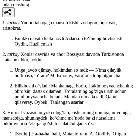
bilan ulashing
ot
1.
tarixiy
Yuqori tabaqaga mansub kishi; zodagon, oqsuyak,
aristokrat.
Bu ikki qavatli katta hovli Azlarxon toʻraning hovlisi edi.
Oydin, Hazil emish
2.
tarixiy
Xonlar davrida va chor Rossiyasi davrida Turkistonda
katta amaldor, hokim.
Unga javob qilmay, hokimdan soʻradi: — Nima qilaylik
boʻlmasa, toʻram?
M. Ismoiliy, Fargʻona tong otguncha
Ellikboshi oʻyladi: Mahkamaga borib, Hakimboyvachchaning
obroʻsini dastak qilaman. Toʻralarning ogʻziga urish uchun
pulni boyvachcha beradi. Mandan nima ketadi, Qabul
qilaveray.
Oybek, Tanlangan asarlar
3. Hurmat yuzasidan yoki ulugʻlab, kishilarning nomiga, unvoniga,
mansabiga, shuningdek, koʻchma maʼnoda baʼzi narsalarni
bildiruvchi soʻzlarga qoʻshib ishlatiladigan soʻz.
[Sodiq:] Ha-ha-ha, balli, Mutal toʻram!
A. Qodiriy, Oʻtgan