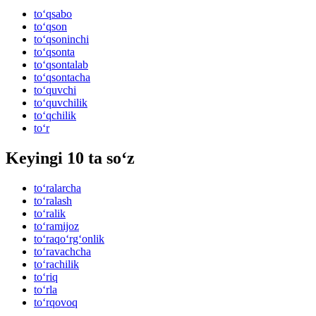
to‘qsabo
to‘qson
to‘qsoninchi
to‘qsonta
to‘qsontalab
to‘qsontacha
to‘quvchi
to‘quvchilik
to‘qchilik
to‘r
Keyingi 10 ta so‘z
to‘ralarcha
to‘ralash
to‘ralik
to‘ramijoz
to‘raqo‘rg‘onlik
to‘ravachcha
to‘rachilik
to‘riq
to‘rla
to‘rqovoq