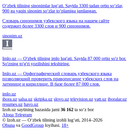
O‘zbek tilining sinonimlar lug‘ati. Saytda 3300 tadan ortiq so‘zlar,
900 ga yaqin sinonim so‘zlar to‘plamiga jamlangan.
Словарь синонимов узбекского языка на нашем сайте
содержит более 3300 слов и 900 синонимов.
sinonim.uz
Imlo.uz — O'zbek tilining imlo lug'ati. Saytda 87 000 ortiq so'z bor.
So'zning to'g'ri yozilishini tekshiring.
Imlo.uz — Орфографический словарь узбекского языка
позволяющий проверить правописание узбекских слов на
латинице и кириллице. В базе более 87 000 слов.
imlo.uz
ibora.uz
salsa.uz
skripka.uz
slovo.uz
television.uz
vatt.uz
iboralar.uz
resumes.uz
havo.uz
Izoh.uz saytining bazasida jami
36 162
ta so‘z bor
Aloqa
Telegram
© Izoh.uz — O‘zbek tilining izohli lug‘ati, 2014–2026
Obuna
va
GoodGroup
loyihasi.
18+