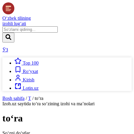
O‘zbek tilining
izohli lug‘ati
ЎЗ
Top 100
Ro‘yxat
Kirish
Lotin.uz
Bosh sahifa
/
T
/
to‘ra
Izoh.uz
saytida
to‘ra
so‘zining izohi va ma’nolari
to‘ra
So‘zni do‘stlar