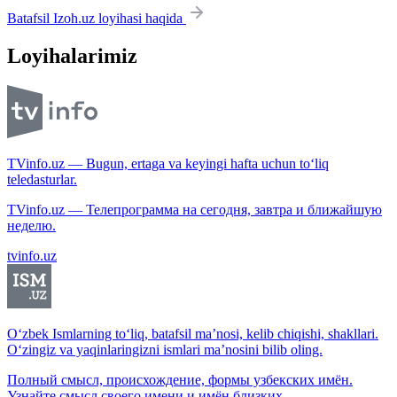
Batafsil Izoh.uz loyihasi haqida
Loyihalarimiz
TVinfo.uz — Bugun, ertaga va keyingi hafta uchun to‘liq
teledasturlar.
TVinfo.uz — Телепрограмма на сегодня, завтра и ближайшую
неделю.
tvinfo.uz
O‘zbek Ismlarning to‘liq, batafsil ma’nosi, kelib chiqishi, shakllari.
O‘zingiz va yaqinlaringizni ismlari ma’nosini bilib oling.
Полный смысл, происхождение, формы узбекских имён.
Узнайте смысл своего имени и имён близких.