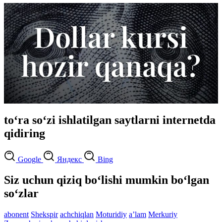
to‘ra so‘zi ishlatilgan saytlarni internetda
qidiring
Google
Яндекс
Bing
Siz uchun qiziq bo‘lishi mumkin bo‘lgan
so‘zlar
abonent
Shekspir
achchiqlan
Moturidiy
aʼlam
Merkuriy