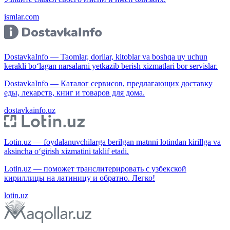
ismlar.com
DostavkaInfo — Taomlar, dorilar, kitoblar va boshqa uy uchun
kerakli bo‘lagan narsalarni yetkazib berish xizmatlari bor servislar.
DostavkaInfo — Каталог сервисов, предлагающих доставку
еды, лекарств, книг и товаров для дома.
dostavkainfo.uz
Lotin.uz — foydalanuvchilarga berilgan matnni lotindan kirillga va
aksincha o‘girish xizmatini taklif etadi.
Lotin.uz — поможет транслитерировать с узбекской
кириллицы на латиницу и обратно. Легко!
lotin.uz