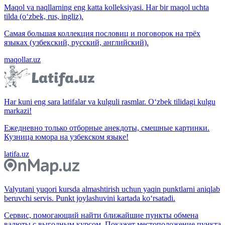
Maqol va naqllarning eng katta kolleksiyasi. Har bir maqol uchta
tilda (o‘zbek, rus, ingliz).
Самая большая коллекция пословиц и поговорок на трёх
языках (узбекский, русский, английский).
maqollar.uz
Har kuni eng sara latifalar va kulguli rasmlar. O‘zbek tilidagi kulgu
markazi!
Ежедневно только отборные анекдоты, смешные картинки.
Кузница юмора на узбекском языке!
latifa.uz
Valyutani yuqori kursda almashtirish uchun yaqin punktlarni aniqlab
beruvchi servis. Punkt joylashuvini kartada ko‘rsatadi.
Сервис, помогающий найти ближайшие пункты обмена
валюты с выгодным курсом. Покажет местоположение пункта