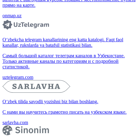
прямо на карте.
onmap.uz
O‘zbekcha telegram kanallarining eng katta katalogi. Faqt faol
kanallar, ruknlarda va batafsil statistikasi bilan.
Самый большой каталог телеграм каналов в Узбекистане.
Только активные каналы по категориям и с подробной
статистикой.
uztelegram.com
O‘zbek tilida savodli yozishni biz bilan boshlang.
С нами вы научитесь грамотно писать на узбекском языке.
sarlavha.com