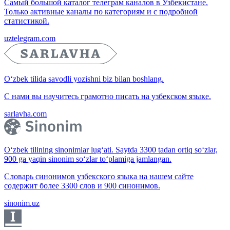
Самый большой каталог телеграм каналов в Узбекистане.
Только активные каналы по категориям и с подробной
статистикой.
uztelegram.com
O‘zbek tilida savodli yozishni biz bilan boshlang.
С нами вы научитесь грамотно писать на узбекском языке.
sarlavha.com
O‘zbek tilining sinonimlar lug‘ati. Saytda 3300 tadan ortiq so‘zlar,
900 ga yaqin sinonim so‘zlar to‘plamiga jamlangan.
Словарь синонимов узбекского языка на нашем сайте
содержит более 3300 слов и 900 синонимов.
sinonim.uz