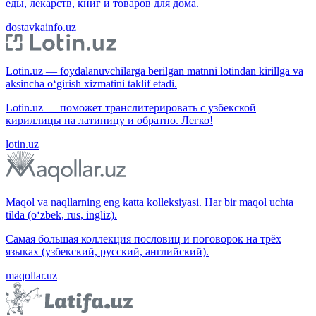
еды, лекарств, книг и товаров для дома.
dostavkainfo.uz
Lotin.uz — foydalanuvchilarga berilgan matnni lotindan kirillga va
aksincha o‘girish xizmatini taklif etadi.
Lotin.uz — поможет транслитерировать с узбекской
кириллицы на латиницу и обратно. Легко!
lotin.uz
Maqol va naqllarning eng katta kolleksiyasi. Har bir maqol uchta
tilda (o‘zbek, rus, ingliz).
Самая большая коллекция пословиц и поговорок на трёх
языках (узбекский, русский, английский).
maqollar.uz