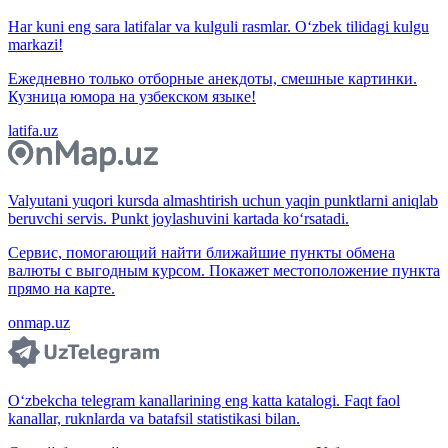
Har kuni eng sara latifalar va kulguli rasmlar. O‘zbek tilidagi kulgu
markazi!
Ежедневно только отборные анекдоты, смешные картинки.
Кузница юмора на узбекском языке!
latifa.uz
Valyutani yuqori kursda almashtirish uchun yaqin punktlarni aniqlab
beruvchi servis. Punkt joylashuvini kartada ko‘rsatadi.
Сервис, помогающий найти ближайшие пункты обмена
валюты с выгодным курсом. Покажет местоположение пункта
прямо на карте.
onmap.uz
O‘zbekcha telegram kanallarining eng katta katalogi. Faqt faol
kanallar, ruknlarda va batafsil statistikasi bilan.