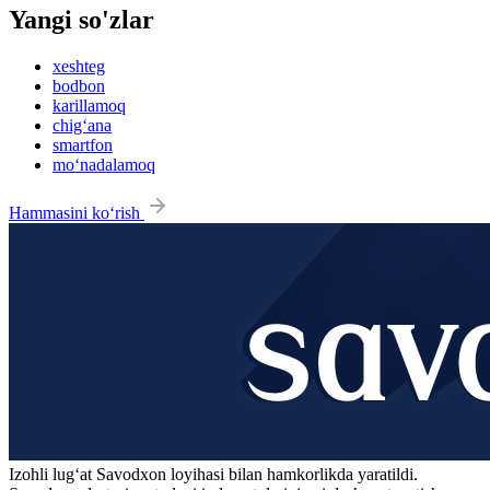
Yangi so'zlar
xeshteg
bodbon
karillamoq
chig‘ana
smartfon
mo‘nadalamoq
Hammasini ko‘rish
Izohli lugʻat
Savodxon
loyihasi bilan hamkorlikda yaratildi.