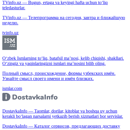
TVinfo.uz — Bugun, ertaga va keyingi hafta uchun to‘liq
teledasturlar.
TVinfo.uz — Телепрограмма на сегодня, завтра и ближайшую
неделю.
tvinfo.uz
O‘zbek Ismlarning to‘liq, batafsil ma’nosi, kelib chiqishi, shakllari.
O‘zingiz va yaqinlaringizni ismlari ma’nosini bilib oling.
Полный смысл, происхождение, формы узбекских имён.
Узнайте смысл своего имени и имён близких.
ismlar.com
DostavkaInfo — Taomlar, dorilar, kitoblar va boshqa uy uchun
kerakli bo‘lagan narsalarni yetkazib berish xizmatlari bor servislar.
DostavkaInfo — Каталог сервисов, предлагающих доставку