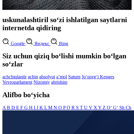
uskunalashtiril so‘zi ishlatilgan saytlarni
internetda qidiring
Google
Яндекс
Bing
Siz uchun qiziq bo‘lishi mumkin bo‘lgan
so‘zlar
achchiqlantir
achin
absolyut
aʼmol
Saturn
Jo‘qorg‘i Kenges
Yevroparlament
Nizomiy
abrishim
Alifbo bo‘yicha
A
B
D
E
F
G
H
I
J
K
L
M
N
O
P
Q
R
S
T
U
V
X
Y
Z
O‘
G‘
Sh
Ch