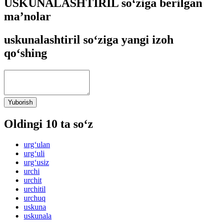
USKUNALASHTIRIL so‘ziga berilgan
ma’nolar
uskunalashtiril so‘ziga yangi izoh
qo‘shing
Yuborish
Oldingi 10 ta so‘z
urg‘ulan
urg‘uli
urg‘usiz
urchi
urchit
urchitil
urchuq
uskuna
uskunala