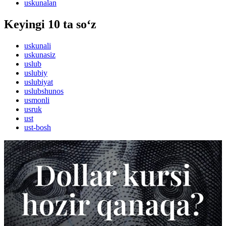
uskunalan
Keyingi 10 ta so‘z
uskunali
uskunasiz
uslub
uslubiy
uslubiyat
uslubshunos
usmonli
usruk
ust
ust-bosh