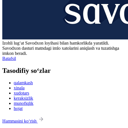
Izohli lugʻat
Savodxon
loyihasi bilan hamkorlikda yaratildi.
Savodxon dasturi matndagi imlo xatolarini aniqlash va tuzatishga
imkon beradi.
Batafsil
Tasodifiy so‘zlar
qalamkash
xinala
xudotars
keraksizlik
munofiqlik
hojat
Hammasini ko‘rish