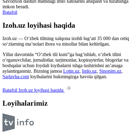
Savodxon dasturi matndagi imlo xatolarini aniqlash va tuzatishga
imkon beradi.
Batafsil
Izoh.uz loyihasi haqida
Izoh.uz — O‘zbek tilining xalqona izohli lug‘ati 35 000 dan ortiq
so‘zlarning ma’nolari ibora va misollar bilan keltirilgan.
Yillar davomida “O‘zbek tili kuni”ga bag‘ishlab, o‘zbek tilini
o‘rganuvchilar, jurnalistlar, tarjimonlar, kopirayterlar, blogerlar va
boshqalar uchun foydali loyihalarni ishga tushirishni an’anaga
aylantirganmiz. Bizning jamoa
Lotin.uz
,
Imlo.uz
,
Sinonim.uz
,
Sarlavha.com
loyihalarini hukmingizga havola qilgan.
Batafsil Izoh.uz loyihasi haqida
Loyihalarimiz