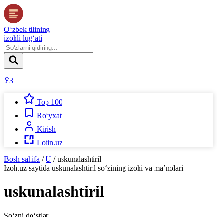
O‘zbek tilining
izohli lug‘ati
ЎЗ
Top 100
Ro‘yxat
Kirish
Lotin.uz
Bosh sahifa
/
U
/
uskunalashtiril
Izoh.uz
saytida
uskunalashtiril
so‘zining izohi va ma’nolari
uskunalashtiril
So‘zni do‘stlar