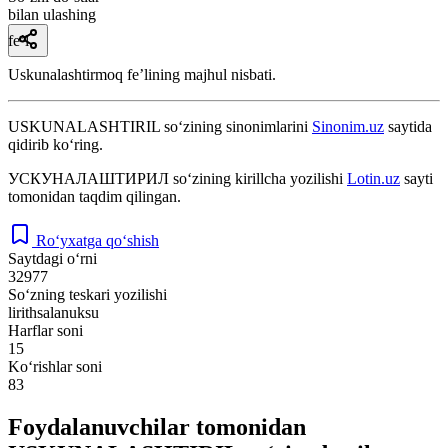
bilan ulashing
fe’l
Uskunalashtirmoq feʼlining majhul nisbati.
USKUNALASHTIRIL
so‘zining sinonimlarini
Sinonim.uz
saytida
qidirib ko‘ring.
УСКУНАЛАШТИРИЛ
so‘zining kirillcha yozilishi
Lotin.uz
sayti
tomonidan taqdim qilingan.
Ro‘yxatga qo‘shish
Saytdagi o‘rni
32977
So‘zning teskari yozilishi
lirithsalanuksu
Harflar soni
15
Ko‘rishlar soni
83
Foydalanuvchilar tomonidan