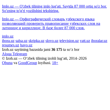
Imlo.uz — O'zbek tilining imlo lug'ati. Saytda 87 000 ortiq so'z bor.
So'zning to'g'ri yozilishini tekshiring.
Imlo.uz — Орфографический словарь узбекского языка
позволяющий проверить правописание узбекских слов на
латинице и кириллице. В базе более 87 000 слов.
imlo.uz
ibora.uz
salsa.uz
skripka.uz
slovo.uz
television.uz
vatt.uz
iboralar.uz
resumes.uz
havo.uz
Izoh.uz saytining bazasida jami
36 175
ta so‘z bor
Aloqa
Telegram
© Izoh.uz — O‘zbek tilining izohli lug‘ati, 2014–2026
Obuna
va
GoodGroup
loyihasi.
18+