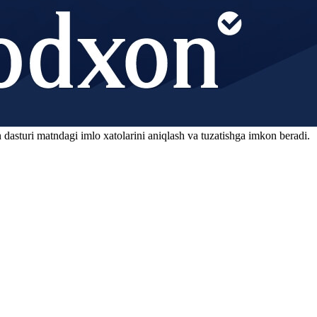
 dasturi matndagi imlo xatolarini aniqlash va tuzatishga imkon beradi.