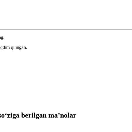
ng.
aqdim qilingan.
‘ziga berilgan ma’nolar