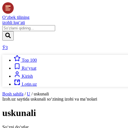
O‘zbek tilining
izohli lug‘ati
ЎЗ
Top 100
Ro‘yxat
Kirish
Lotin.uz
Bosh sahifa
/
U
/
uskunali
Izoh.uz
saytida
uskunali
so‘zining izohi va ma’nolari
uskunali
So‘zni do‘stlar