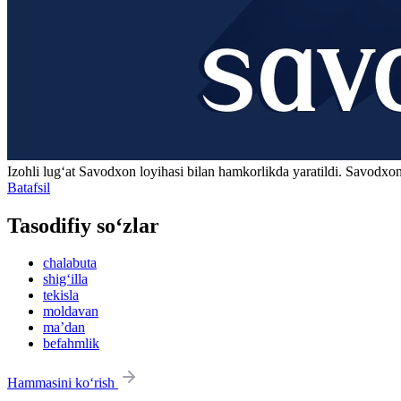
Izohli lugʻat
Savodxon
loyihasi bilan hamkorlikda yaratildi. Savodxon
Batafsil
Tasodifiy so‘zlar
chalabuta
shig‘illa
tekisla
moldavan
maʼdan
befahmlik
Hammasini ko‘rish