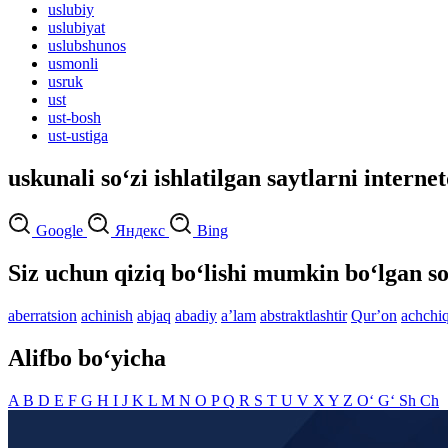
uslubiy
uslubiyat
uslubshunos
usmonli
usruk
ust
ust-bosh
ust-ustiga
uskunali so‘zi ishlatilgan saytlarni interne
Google
Яндекс
Bing
Siz uchun qiziq bo‘lishi mumkin bo‘lgan so
aberratsion
achinish
abjaq
abadiy
aʼlam
abstraktlashtir
Qurʼon
achchiq
Alifbo bo‘yicha
A
B
D
E
F
G
H
I
J
K
L
M
N
O
P
Q
R
S
T
U
V
X
Y
Z
O‘
G‘
Sh
Ch