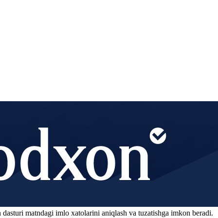
 dasturi matndagi imlo xatolarini aniqlash va tuzatishga imkon beradi.