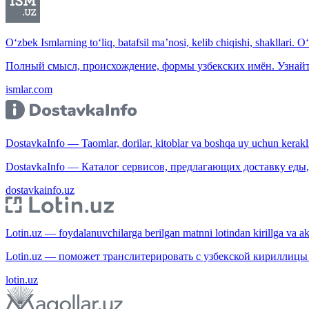
O‘zbek Ismlarning to‘liq, batafsil ma’nosi, kelib chiqishi, shakllari. O
Полный смысл, происхождение, формы узбекских имён. Узнайт
ismlar.com
DostavkaInfo — Taomlar, dorilar, kitoblar va boshqa uy uchun kerakli b
DostavkaInfo — Каталог сервисов, предлагающих доставку еды, 
dostavkainfo.uz
Lotin.uz — foydalanuvchilarga berilgan matnni lotindan kirillga va aksi
Lotin.uz — поможет транслитерировать с узбекской кириллицы 
lotin.uz