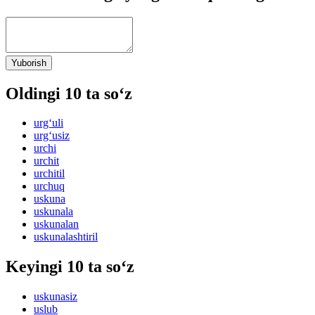
Yuborish
Oldingi 10 ta so‘z
urg‘uli
urg‘usiz
urchi
urchit
urchitil
urchuq
uskuna
uskunala
uskunalan
uskunalashtiril
Keyingi 10 ta so‘z
uskunasiz
uslub