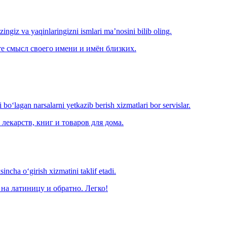
‘zingiz va yaqinlaringizni ismlari ma’nosini bilib oling.
е смысл своего имени и имён близких.
o‘lagan narsalarni yetkazib berish xizmatlari bor servislar.
лекарств, книг и товаров для дома.
ncha o‘girish xizmatini taklif etadi.
на латиницу и обратно. Легко!