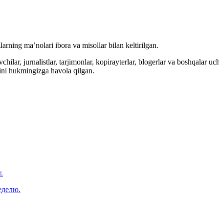
arning ma’nolari ibora va misollar bilan keltirilgan.
hilar, jurnalistlar, tarjimonlar, kopirayterlar, blogerlar va boshqalar u
ini hukmingizga havola qilgan.
.
еделю.