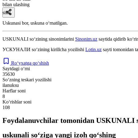
bilan ulashing
sifat
Uskunasi bor, uskuna oʻrnatilgan.
USKUNALI
so‘zining sinonimlarini
Sinonim.uz
saytida qidirib ko‘ri
УСКУНАЛИ
so‘zining kirillcha yozilishi
Lotin.uz
sayti tomonidan t
Ro‘yxatga qo‘shish
Saytdagi o‘rni
35630
So‘zning teskari yozilishi
ilanuksu
Harflar soni
8
Ko‘rishlar soni
108
Foydalanuvchilar tomonidan USKUNALI so
uskunali so‘ziga yangi izoh qo‘shing