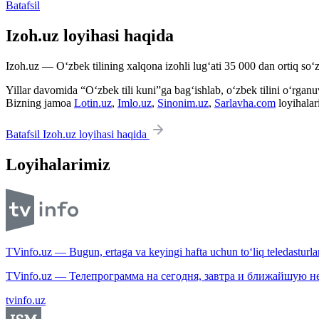
Batafsil
Izoh.uz loyihasi haqida
Izoh.uz — O‘zbek tilining xalqona izohli lug‘ati 35 000 dan ortiq so‘zl
Yillar davomida “O‘zbek tili kuni”ga bag‘ishlab, o‘zbek tilini o‘rganuvc
Bizning jamoa
Lotin.uz
,
Imlo.uz
,
Sinonim.uz
,
Sarlavha.com
loyihalar
Batafsil Izoh.uz loyihasi haqida
Loyihalarimiz
TVinfo.uz — Bugun, ertaga va keyingi hafta uchun to‘liq teledasturlar
TVinfo.uz — Телепрограмма на сегодня, завтра и ближайшую н
tvinfo.uz