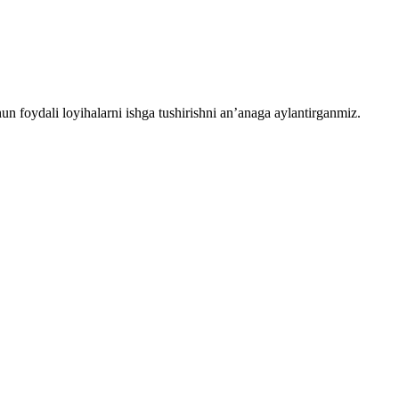
chun foydali loyihalarni ishga tushirishni an’anaga aylantirganmiz.