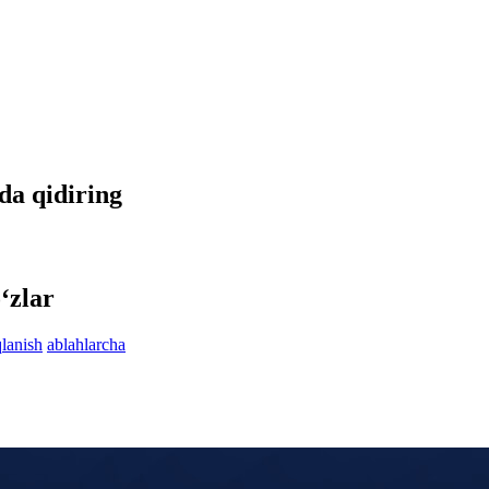
tda qidiring
‘zlar
lanish
ablahlarcha