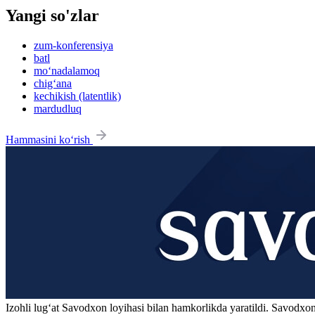
Yangi so'zlar
zum-konferensiya
batl
mo‘nadalamoq
chig‘ana
kechikish (latentlik)
mardudluq
Hammasini ko‘rish
Izohli lugʻat
Savodxon
loyihasi bilan hamkorlikda yaratildi. Savodxon