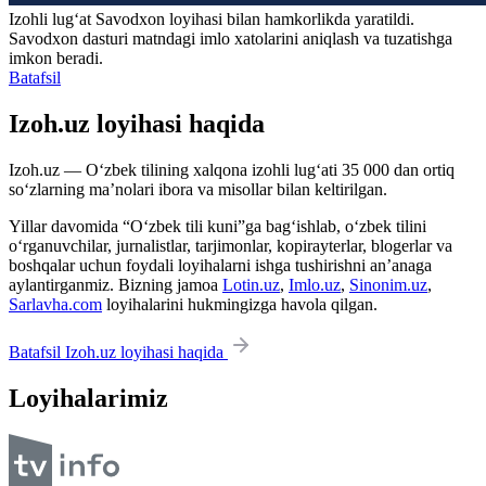
Izohli lugʻat
Savodxon
loyihasi bilan hamkorlikda yaratildi.
Savodxon dasturi matndagi imlo xatolarini aniqlash va tuzatishga
imkon beradi.
Batafsil
Izoh.uz loyihasi haqida
Izoh.uz — O‘zbek tilining xalqona izohli lug‘ati 35 000 dan ortiq
so‘zlarning ma’nolari ibora va misollar bilan keltirilgan.
Yillar davomida “O‘zbek tili kuni”ga bag‘ishlab, o‘zbek tilini
o‘rganuvchilar, jurnalistlar, tarjimonlar, kopirayterlar, blogerlar va
boshqalar uchun foydali loyihalarni ishga tushirishni an’anaga
aylantirganmiz. Bizning jamoa
Lotin.uz
,
Imlo.uz
,
Sinonim.uz
,
Sarlavha.com
loyihalarini hukmingizga havola qilgan.
Batafsil Izoh.uz loyihasi haqida
Loyihalarimiz