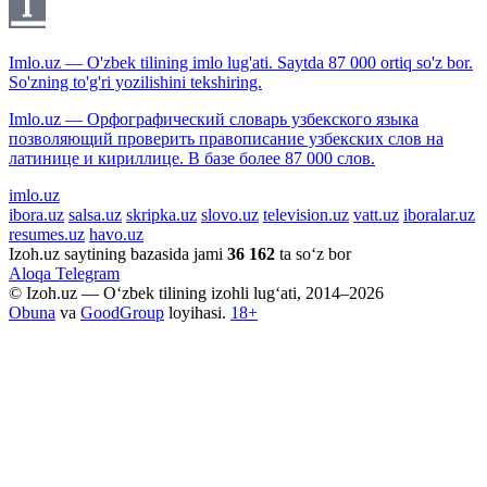
Imlo.uz — O'zbek tilining imlo lug'ati. Saytda 87 000 ortiq so'z bor.
So'zning to'g'ri yozilishini tekshiring.
Imlo.uz — Орфографический словарь узбекского языка
позволяющий проверить правописание узбекских слов на
латинице и кириллице. В базе более 87 000 слов.
imlo.uz
ibora.uz
salsa.uz
skripka.uz
slovo.uz
television.uz
vatt.uz
iboralar.uz
resumes.uz
havo.uz
Izoh.uz saytining bazasida jami
36 162
ta so‘z bor
Aloqa
Telegram
© Izoh.uz — O‘zbek tilining izohli lug‘ati, 2014–2026
Obuna
va
GoodGroup
loyihasi.
18+