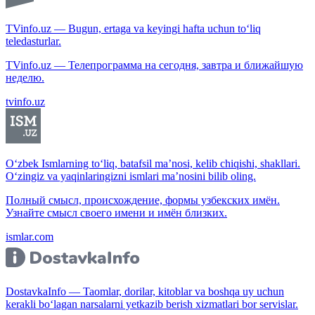
TVinfo.uz — Bugun, ertaga va keyingi hafta uchun to‘liq
teledasturlar.
TVinfo.uz — Телепрограмма на сегодня, завтра и ближайшую
неделю.
tvinfo.uz
O‘zbek Ismlarning to‘liq, batafsil ma’nosi, kelib chiqishi, shakllari.
O‘zingiz va yaqinlaringizni ismlari ma’nosini bilib oling.
Полный смысл, происхождение, формы узбекских имён.
Узнайте смысл своего имени и имён близких.
ismlar.com
DostavkaInfo — Taomlar, dorilar, kitoblar va boshqa uy uchun
kerakli bo‘lagan narsalarni yetkazib berish xizmatlari bor servislar.