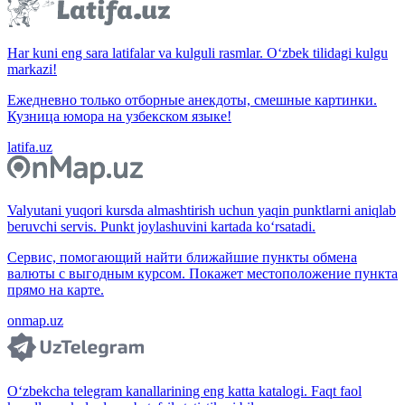
Har kuni eng sara latifalar va kulguli rasmlar. O‘zbek tilidagi kulgu
markazi!
Ежедневно только отборные анекдоты, смешные картинки.
Кузница юмора на узбекском языке!
latifa.uz
Valyutani yuqori kursda almashtirish uchun yaqin punktlarni aniqlab
beruvchi servis. Punkt joylashuvini kartada ko‘rsatadi.
Сервис, помогающий найти ближайшие пункты обмена
валюты с выгодным курсом. Покажет местоположение пункта
прямо на карте.
onmap.uz
O‘zbekcha telegram kanallarining eng katta katalogi. Faqt faol