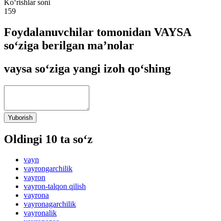
Ko‘rishlar soni
159
Foydalanuvchilar tomonidan VAYSA
so‘ziga berilgan ma’nolar
vaysa so‘ziga yangi izoh qo‘shing
Yuborish
Oldingi 10 ta so‘z
vayn
vayrongarchilik
vayron
vayron-talqon qilish
vayrona
vayronagarchilik
vayronalik