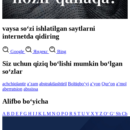
vaysa so‘zi ishlatilgan saytlarni
internetda qidiring
Google
Яндекс
Bing
Siz uchun qiziq bo‘lishi mumkin bo‘lgan
so‘zlar
achchiqlantir
aʼzam
abstraktlashtiril
Boltiqbo‘yi
aʼyon
Qurʼon
aʼmol
aberratsion
abssissa
Alifbo bo‘yicha
A
B
D
E
F
G
H
I
J
K
L
M
N
O
P
Q
R
S
T
U
V
X
Y
Z
O‘
G‘
Sh
Ch