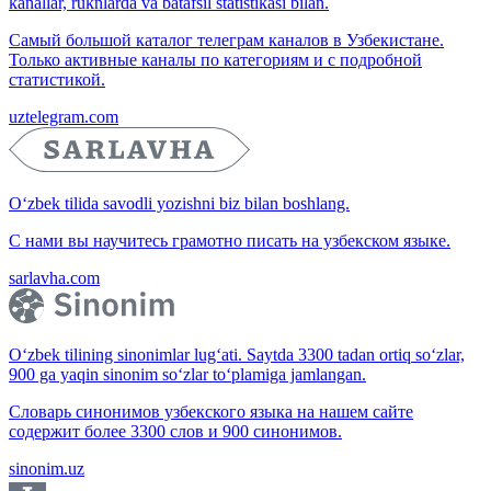
kanallar, ruknlarda va batafsil statistikasi bilan.
Самый большой каталог телеграм каналов в Узбекистане.
Только активные каналы по категориям и с подробной
статистикой.
uztelegram.com
O‘zbek tilida savodli yozishni biz bilan boshlang.
С нами вы научитесь грамотно писать на узбекском языке.
sarlavha.com
O‘zbek tilining sinonimlar lug‘ati. Saytda 3300 tadan ortiq so‘zlar,
900 ga yaqin sinonim so‘zlar to‘plamiga jamlangan.
Словарь синонимов узбекского языка на нашем сайте
содержит более 3300 слов и 900 синонимов.
sinonim.uz