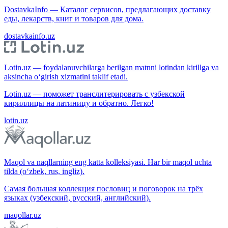
DostavkaInfo — Каталог сервисов, предлагающих доставку
еды, лекарств, книг и товаров для дома.
dostavkainfo.uz
Lotin.uz — foydalanuvchilarga berilgan matnni lotindan kirillga va
aksincha o‘girish xizmatini taklif etadi.
Lotin.uz — поможет транслитерировать с узбекской
кириллицы на латиницу и обратно. Легко!
lotin.uz
Maqol va naqllarning eng katta kolleksiyasi. Har bir maqol uchta
tilda (o‘zbek, rus, ingliz).
Самая большая коллекция пословиц и поговорок на трёх
языках (узбекский, русский, английский).
maqollar.uz