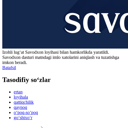
Izohli lugʻat
Savodxon
loyihasi bilan hamkorlikda yaratildi.
Savodxon dasturi matndagi imlo xatolarini aniqlash va tuzatishga
imkon beradi.
Batafsil
Tasodifiy so‘zlar
ertan
loyihala
qattiqchilik
qaynoq
o‘poq-so‘poq
go‘shtxo‘r