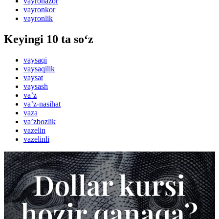
vayronazor
vayronkor
vayronlik
Keyingi 10 ta so‘z
vaysaqi
vaysaqilik
vaysat
vaysash
vaʼz
vaʼz-nasihat
vaza
vaʼzbozlik
vazelin
vazelinli