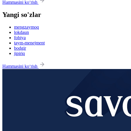
Hammasini ko‘rish
Yangi so'zlar
mengzaymoq
lokdaun
fobiya
taym-menejment
bodgir
jipiriq
Hammasini ko‘rish