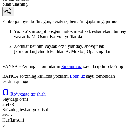
bilan ulashing
fe’l
Eʼtiborga loyiq boʻlmagan, keraksiz, bemaʼni gaplarni gapirmoq.
Yuz-koʻzini soqol bosgan mulozim eshkak eshar ekan, tinmay
vaysardi.
M. Osim, Karvon yoʻllarida
Xotinlar betinim vaysab oʻz uylariday, shovqinlab
[koridordan] chiqib ketdilar.
A. Muxtor, Opa-singillar
VAYSA
so‘zining sinonimlarini
Sinonim.uz
saytida qidirib ko‘ring.
ВАЙСА
so‘zining kirillcha yozilishi
Lotin.uz
sayti tomonidan
taqdim qilingan.
Ro‘yxatga qo‘shish
Saytdagi o‘rni
26478
So‘zning teskari yozilishi
asyav
Harflar soni
5