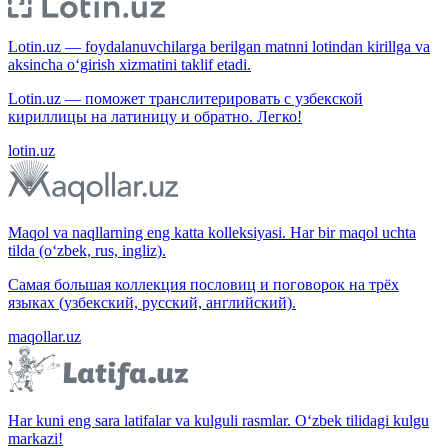
Lotin.uz — foydalanuvchilarga berilgan matnni lotindan kirillga va
aksincha o‘girish xizmatini taklif etadi.
Lotin.uz — поможет транслитерировать с узбекской
кириллицы на латиницу и обратно. Легко!
lotin.uz
Maqol va naqllarning eng katta kolleksiyasi. Har bir maqol uchta
tilda (o‘zbek, rus, ingliz).
Самая большая коллекция пословиц и поговорок на трёх
языках (узбекский, русский, английский).
maqollar.uz
Har kuni eng sara latifalar va kulguli rasmlar. O‘zbek tilidagi kulgu
markazi!