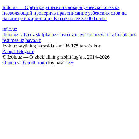
Imlo.uz — Орфографический словарь узбекского языка
позволяющий проверить правописание узбекских слов на
латинице и кириллице. В базе более 87 000 слов.
imlo.uz
ibora.uz
salsa.uz
skripka.uz
slovo.uz
television.uz
vatt.uz
iboralar.uz
resumes.uz
havo.uz
Izoh.uz saytining bazasida jami
36 175
ta so‘z bor
Aloqa
Telegram
© Izoh.uz — O‘zbek tilining izohli lug‘ati, 2014–2026
Obuna
va
GoodGroup
loyihasi.
18+