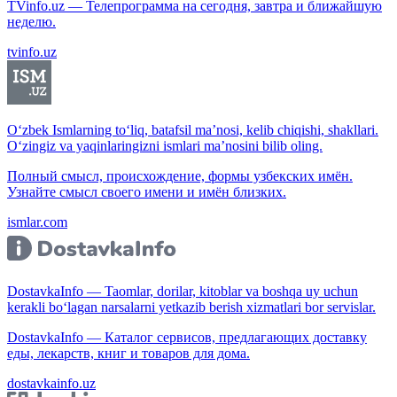
TVinfo.uz — Телепрограмма на сегодня, завтра и ближайшую
неделю.
tvinfo.uz
O‘zbek Ismlarning to‘liq, batafsil ma’nosi, kelib chiqishi, shakllari.
O‘zingiz va yaqinlaringizni ismlari ma’nosini bilib oling.
Полный смысл, происхождение, формы узбекских имён.
Узнайте смысл своего имени и имён близких.
ismlar.com
DostavkaInfo — Taomlar, dorilar, kitoblar va boshqa uy uchun
kerakli bo‘lagan narsalarni yetkazib berish xizmatlari bor servislar.
DostavkaInfo — Каталог сервисов, предлагающих доставку
еды, лекарств, книг и товаров для дома.
dostavkainfo.uz