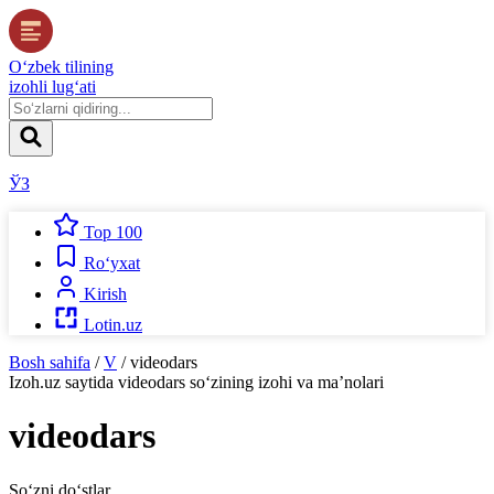
O‘zbek tilining
izohli lug‘ati
ЎЗ
Top 100
Ro‘yxat
Kirish
Lotin.uz
Bosh sahifa
/
V
/
videodars
Izoh.uz
saytida
videodars
so‘zining izohi va ma’nolari
videodars
So‘zni do‘stlar