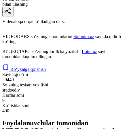
bilan ulashing
ot
Videoaloqa orqali oʻtiladigan dars.
VIDEODARS
so‘zining sinonimlarini
Sinonim.uz
saytida qidirib
ko‘ring.
ВИДЕОДАРС
so‘zining kirillcha yozilishi
Lotin.uz
sayti
tomonidan taqdim qilingan.
Ro‘yxatga qo‘shish
Saytdagi o‘rni
29449
So‘zning teskari yozilishi
sradoediv
Harflar soni
9
Ko‘rishlar soni
400
Foydalanuvchilar tomonidan