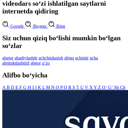
videodars so‘zi ishlatilgan saytlarni
internetda qidiring
Google
Яндекс
Bing
Siz uchun qiziq bo‘lishi mumkin bo‘lgan
so‘zlar
abajur
abadiylashtir
achchiqlanish
abjaq
achintir
acha
abstraktlashtiril
abgor
aʼzo
Alifbo bo‘yicha
A
B
D
E
F
G
H
I
J
K
L
M
N
O
P
Q
R
S
T
U
V
X
Y
Z
O‘
G‘
Sh
Ch