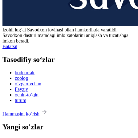
Izohli lugʻat
Savodxon
loyihasi bilan hamkorlikda yaratildi.
Savodxon dasturi matndagi imlo xatolarini aniqlash va tuzatishga
imkon beradi.
Batafsil
Tasodifiy so‘zlar
bodparrak
zoolog
o‘zgaruvchan
Fayziy
ochin-to‘qin
turum
Hammasini ko‘rish
Yangi so'zlar