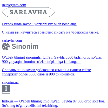
uztelegram.com
O‘zbek tilida savodli yozishni biz bilan boshlang.
С нами вы научитесь грамотно писать на узбекском языке.
sarlavha.com
O‘zbek tilining sinonimlar lug‘ati. Saytda 3300 tadan ortiq so‘zlar,
900 ga yaqin sinonim so‘zlar to‘plamiga jamlangan.
Словарь синонимов узбекского языка на нашем сайте
содержит более 3300 слов и 900 синонимов.
sinonim.uz
Imlo.uz — O'zbek tilining imlo lug'ati. Saytda 87 000 ortiq so'z bor.
So'zning to'g'ri yozilishini tekshiring.