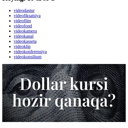
videodastur
videofiksatsiya
videofilm
videofond
videokamera
videokanal
videokasseta
videoklip
videokonferensiya
videokonsilium