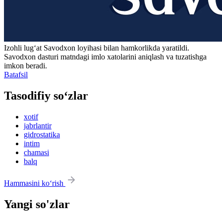
Izohli lugʻat
Savodxon
loyihasi bilan hamkorlikda yaratildi.
Savodxon dasturi matndagi imlo xatolarini aniqlash va tuzatishga
imkon beradi.
Batafsil
Tasodifiy so‘zlar
xotif
jabrlantir
gidrostatika
intim
chamasi
balq
Hammasini ko‘rish
Yangi so'zlar