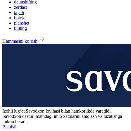
daunshifting
zerdast
tajalli
botoks
planshet
bulling
Hammasini ko‘rish
Izohli lugʻat
Savodxon
loyihasi bilan hamkorlikda yaratildi.
Savodxon dasturi matndagi imlo xatolarini aniqlash va tuzatishga
imkon beradi.
Batafsil