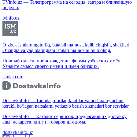
TVinfo.uz — Телепрограмма на сегодня, завтра и ближайшую
неделю.
tvinfo.uz
O‘zbek Ismlarning to‘liq, batafsil ma’nosi, kelib chiqishi, shakllari.
O‘zingiz va yaqinlaringizni ismlari ma’nosini bilib oling.
Полный смысл, происхождение, формы узбекских имён.
Узнайте смысл своего имени и имён близких.
ismlar.com
DostavkaInfo — Taomlar, dorilar, kitoblar va boshqa uy uchun
kerakli bo‘lagan narsalarni yetkazib berish xizmatlari bor servislar.
DostavkaInfo — Каталог сервисов, предлагающих доставку
еды, лекарств, книг и товаров для дома.
dostavkainfo.uz