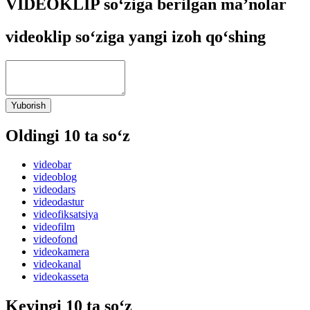
VIDEOKLIP so‘ziga berilgan ma’nolar
videoklip so‘ziga yangi izoh qo‘shing
Yuborish
Oldingi 10 ta so‘z
videobar
videoblog
videodars
videodastur
videofiksatsiya
videofilm
videofond
videokamera
videokanal
videokasseta
Keyingi 10 ta so‘z