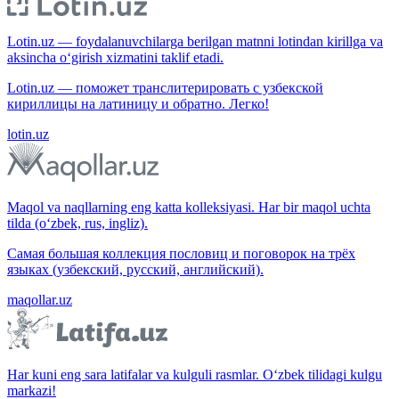
Lotin.uz — foydalanuvchilarga berilgan matnni lotindan kirillga va
aksincha o‘girish xizmatini taklif etadi.
Lotin.uz — поможет транслитерировать с узбекской
кириллицы на латиницу и обратно. Легко!
lotin.uz
Maqol va naqllarning eng katta kolleksiyasi. Har bir maqol uchta
tilda (o‘zbek, rus, ingliz).
Самая большая коллекция пословиц и поговорок на трёх
языках (узбекский, русский, английский).
maqollar.uz
Har kuni eng sara latifalar va kulguli rasmlar. O‘zbek tilidagi kulgu
markazi!