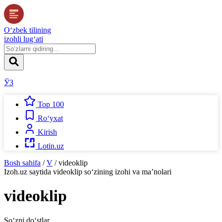
O‘zbek tilining
izohli lug‘ati
ЎЗ
Top 100
Ro‘yxat
Kirish
Lotin.uz
Bosh sahifa
/
V
/
videoklip
Izoh.uz
saytida
videoklip
so‘zining izohi va ma’nolari
videoklip
So‘zni do‘stlar