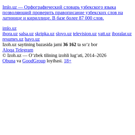
Imlo.uz — Орфографический словарь узбекского языка
позволяющий проверить правописание узбекских слов на
латинице и кириллице. В базе более 87 000 слов.
imlo.uz
ibora.uz
salsa.uz
skripka.uz
slovo.uz
television.uz
vatt.uz
iboralar.uz
resumes.uz
havo.uz
Izoh.uz saytining bazasida jami
36 162
ta so‘z bor
Aloqa
Telegram
© Izoh.uz — O‘zbek tilining izohli lug‘ati, 2014–2026
Obuna
va
GoodGroup
loyihasi.
18+