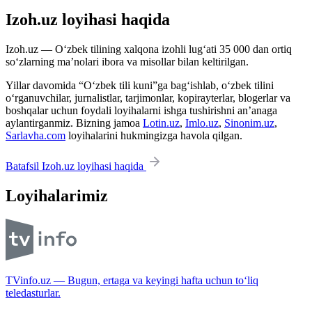
Izoh.uz loyihasi haqida
Izoh.uz — O‘zbek tilining xalqona izohli lug‘ati 35 000 dan ortiq
so‘zlarning ma’nolari ibora va misollar bilan keltirilgan.
Yillar davomida “O‘zbek tili kuni”ga bag‘ishlab, o‘zbek tilini
o‘rganuvchilar, jurnalistlar, tarjimonlar, kopirayterlar, blogerlar va
boshqalar uchun foydali loyihalarni ishga tushirishni an’anaga
aylantirganmiz. Bizning jamoa
Lotin.uz
,
Imlo.uz
,
Sinonim.uz
,
Sarlavha.com
loyihalarini hukmingizga havola qilgan.
Batafsil Izoh.uz loyihasi haqida
Loyihalarimiz
TVinfo.uz — Bugun, ertaga va keyingi hafta uchun to‘liq
teledasturlar.