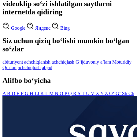
videoklip so‘zi ishlatilgan saytlarni
internetda qidiring
Google
Яндекс
Bing
Siz uchun qiziq bo‘lishi mumkin bo‘lgan
so‘zlar
abituriyent
achchiqlanish
achchiqlash
G‘ijduvoniy
aʼlam
Moturidiy
Qurʼon
achchiqtosh
abjad
Alifbo bo‘yicha
A
B
D
E
F
G
H
I
J
K
L
M
N
O
P
Q
R
S
T
U
V
X
Y
Z
O‘
G‘
Sh
Ch