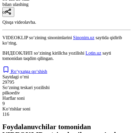
bilan ulashing
ot
Qisqa videolavha.
VIDEOKLIP
so‘zining sinonimlarini
Sinonim.uz
saytida qidirib
ko‘ring.
ВИДЕОКЛИП
so‘zining kirillcha yozilishi
Lotin.uz
sayti
tomonidan taqdim qilingan.
Ro‘yxatga qo‘shish
Saytdagi o‘rni
29795
So‘zning teskari yozilishi
pilkoediv
Harflar soni
9
Ko‘rishlar soni
116
Foydalanuvchilar tomonidan