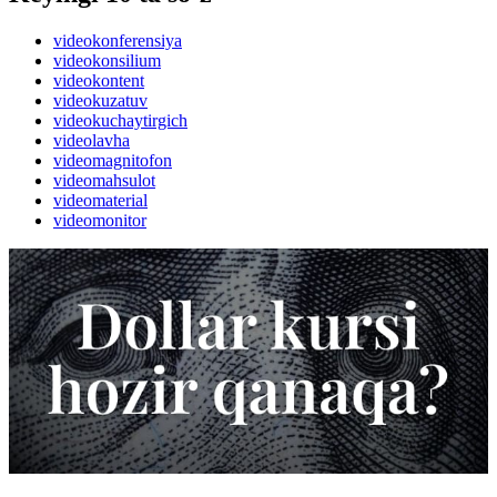
videokonferensiya
videokonsilium
videokontent
videokuzatuv
videokuchaytirgich
videolavha
videomagnitofon
videomahsulot
videomaterial
videomonitor