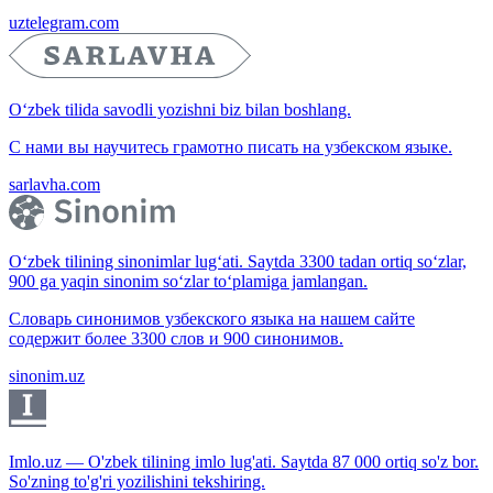
uztelegram.com
O‘zbek tilida savodli yozishni biz bilan boshlang.
С нами вы научитесь грамотно писать на узбекском языке.
sarlavha.com
O‘zbek tilining sinonimlar lug‘ati. Saytda 3300 tadan ortiq so‘zlar,
900 ga yaqin sinonim so‘zlar to‘plamiga jamlangan.
Словарь синонимов узбекского языка на нашем сайте
содержит более 3300 слов и 900 синонимов.
sinonim.uz
Imlo.uz — O'zbek tilining imlo lug'ati. Saytda 87 000 ortiq so'z bor.
So'zning to'g'ri yozilishini tekshiring.