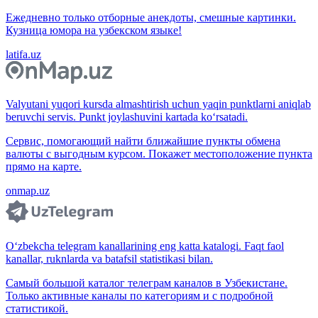
Ежедневно только отборные анекдоты, смешные картинки.
Кузница юмора на узбекском языке!
latifa.uz
Valyutani yuqori kursda almashtirish uchun yaqin punktlarni aniqlab
beruvchi servis. Punkt joylashuvini kartada ko‘rsatadi.
Сервис, помогающий найти ближайшие пункты обмена
валюты с выгодным курсом. Покажет местоположение пункта
прямо на карте.
onmap.uz
O‘zbekcha telegram kanallarining eng katta katalogi. Faqt faol
kanallar, ruknlarda va batafsil statistikasi bilan.
Самый большой каталог телеграм каналов в Узбекистане.
Только активные каналы по категориям и с подробной
статистикой.