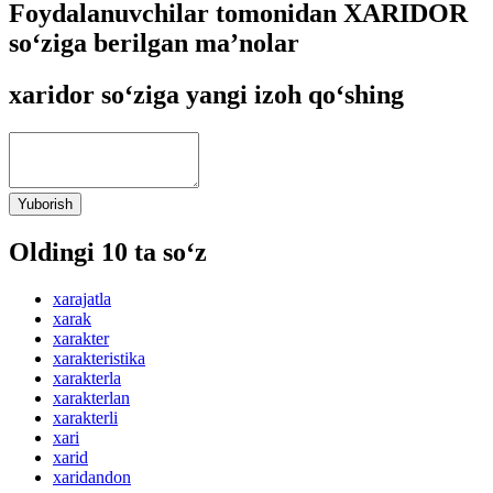
Foydalanuvchilar tomonidan XARIDOR
so‘ziga berilgan ma’nolar
xaridor so‘ziga yangi izoh qo‘shing
Yuborish
Oldingi 10 ta so‘z
xarajatla
xarak
xarakter
xarakteristika
xarakterla
xarakterlan
xarakterli
xari
xarid
xaridandon