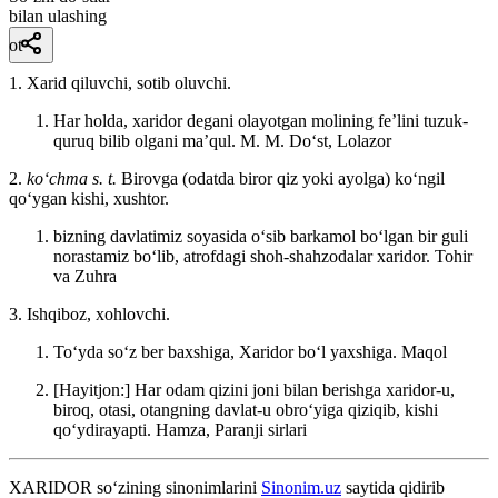
bilan ulashing
ot
1. Xarid qiluvchi, sotib oluvchi.
Har holda, xaridor degani olayotgan molining feʼlini tuzuk-
quruq bilib olgani maʼqul.
M. M. Doʻst, Lolazor
2.
koʻchma s. t.
Birovga (odatda biror qiz yoki ayolga) koʻngil
qoʻygan kishi, xushtor.
bizning davlatimiz soyasida oʻsib barkamol boʻlgan bir guli
norastamiz boʻlib, atrofdagi shoh-shahzodalar xaridor.
Tohir
va Zuhra
3. Ishqiboz, xohlovchi.
Toʻyda soʻz ber baxshiga, Xaridor boʻl yaxshiga.
Maqol
[Hayitjon:] Har odam qizini joni bilan berishga xaridor-u,
biroq, otasi, otangning davlat-u obroʻyiga qiziqib, kishi
qoʻydirayapti.
Hamza, Paranji sirlari
XARIDOR
so‘zining sinonimlarini
Sinonim.uz
saytida qidirib