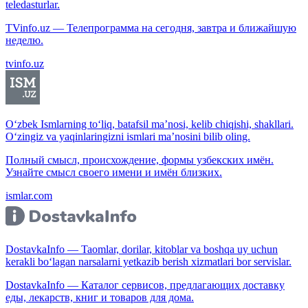
teledasturlar.
TVinfo.uz — Телепрограмма на сегодня, завтра и ближайшую
неделю.
tvinfo.uz
O‘zbek Ismlarning to‘liq, batafsil ma’nosi, kelib chiqishi, shakllari.
O‘zingiz va yaqinlaringizni ismlari ma’nosini bilib oling.
Полный смысл, происхождение, формы узбекских имён.
Узнайте смысл своего имени и имён близких.
ismlar.com
DostavkaInfo — Taomlar, dorilar, kitoblar va boshqa uy uchun
kerakli bo‘lagan narsalarni yetkazib berish xizmatlari bor servislar.
DostavkaInfo — Каталог сервисов, предлагающих доставку
еды, лекарств, книг и товаров для дома.