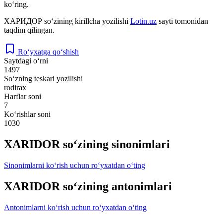
ko‘ring.
ХАРИДОР
so‘zining kirillcha yozilishi
Lotin.uz
sayti tomonidan
taqdim qilingan.
Ro‘yxatga qo‘shish
Saytdagi o‘rni
1497
So‘zning teskari yozilishi
rodirax
Harflar soni
7
Ko‘rishlar soni
1030
XARIDOR so‘zining sinonimlari
Sinonimlarni ko‘rish uchun ro‘yxatdan o‘ting
XARIDOR so‘zining antonimlari
Antonimlarni ko‘rish uchun ro‘yxatdan o‘ting