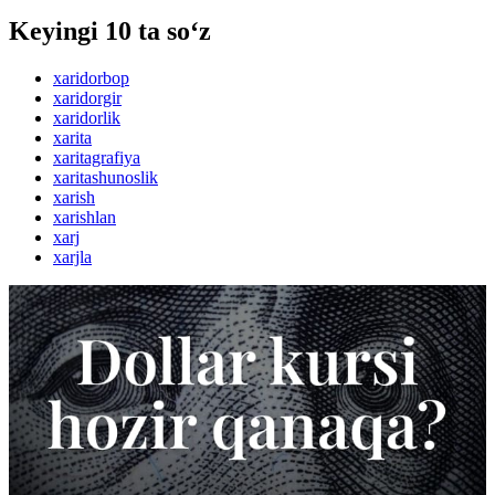
Keyingi 10 ta so‘z
xaridorbop
xaridorgir
xaridorlik
xarita
xaritagrafiya
xaritashunoslik
xarish
xarishlan
xarj
xarjla