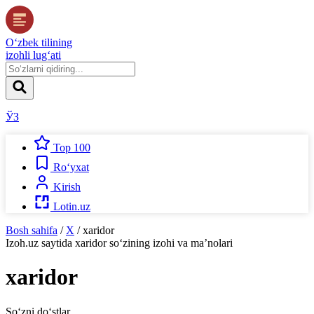
O‘zbek tilining
izohli lug‘ati
ЎЗ
Top 100
Ro‘yxat
Kirish
Lotin.uz
Bosh sahifa
/
X
/
xaridor
Izoh.uz
saytida
xaridor
so‘zining izohi va ma’nolari
xaridor
So‘zni do‘stlar