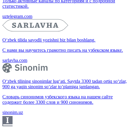
Только активные каналы по категориям и с подробной
статистикой.
uztelegram.com
O‘zbek tilida savodli yozishni biz bilan boshlang.
С нами вы научитесь грамотно писать на узбекском языке.
sarlavha.com
O‘zbek tilining sinonimlar lug‘ati. Saytda 3300 tadan ortiq so‘zlar,
900 ga yaqin sinonim so‘zlar to‘plamiga jamlangan.
Словарь синонимов узбекского языка на нашем сайте
содержит более 3300 слов и 900 синонимов.
sinonim.uz