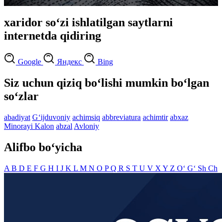
xaridor so‘zi ishlatilgan saytlarni
internetda qidiring
Google
Яндекс
Bing
Siz uchun qiziq bo‘lishi mumkin bo‘lgan
so‘zlar
abadiyat
G‘ijduvoniy
achimsiq
abbreviatura
achimtir
abxaz
Minorayi Kalon
abzal
Avloniy
Alifbo bo‘yicha
A
B
D
E
F
G
H
I
J
K
L
M
N
O
P
Q
R
S
T
U
V
X
Y
Z
O‘
G‘
Sh
Ch