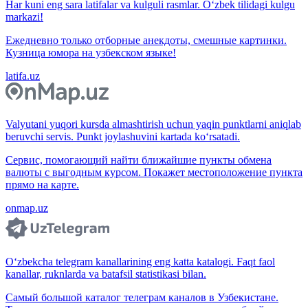
Har kuni eng sara latifalar va kulguli rasmlar. O‘zbek tilidagi kulgu
markazi!
Ежедневно только отборные анекдоты, смешные картинки.
Кузница юмора на узбекском языке!
latifa.uz
Valyutani yuqori kursda almashtirish uchun yaqin punktlarni aniqlab
beruvchi servis. Punkt joylashuvini kartada ko‘rsatadi.
Сервис, помогающий найти ближайшие пункты обмена
валюты с выгодным курсом. Покажет местоположение пункта
прямо на карте.
onmap.uz
O‘zbekcha telegram kanallarining eng katta katalogi. Faqt faol
kanallar, ruknlarda va batafsil statistikasi bilan.
Самый большой каталог телеграм каналов в Узбекистане.