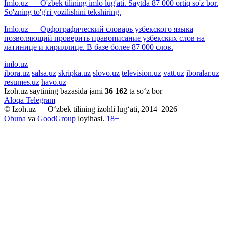
Imlo.uz — O'zbek tilining imlo lug'ati. Saytda 87 000 ortiq so'z bor.
So'zning to'g'ri yozilishini tekshiring.
Imlo.uz — Орфографический словарь узбекского языка
позволяющий проверить правописание узбекских слов на
латинице и кириллице. В базе более 87 000 слов.
imlo.uz
ibora.uz
salsa.uz
skripka.uz
slovo.uz
television.uz
vatt.uz
iboralar.uz
resumes.uz
havo.uz
Izoh.uz saytining bazasida jami
36 162
ta so‘z bor
Aloqa
Telegram
© Izoh.uz — O‘zbek tilining izohli lug‘ati, 2014–2026
Obuna
va
GoodGroup
loyihasi.
18+