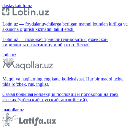
dostavkainfo.uz
Lotin.uz — foydalanuvchilarga berilgan matnni lotindan kirillga va
aksincha o‘girish xizmatini taklif etadi.
Lotin.uz — поможет транслитерировать с узбекской
кириллицы на латиницу и обратно. Легко!
lotin.uz
Maqol va naqllarning eng katta kolleksiyasi. Har bir maqol uchta
tilda (o‘zbek, rus, ingliz).
Самая большая коллекция пословиц и поговорок на трёх
языках (узбекский, русский, английский).
maqollar.uz