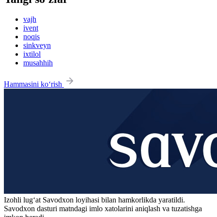
vajh
ivent
noqis
sinkveyn
ixtilol
musahhih
Hammasini ko‘rish
Izohli lugʻat
Savodxon
loyihasi bilan hamkorlikda yaratildi.
Savodxon dasturi matndagi imlo xatolarini aniqlash va tuzatishga