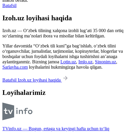
imkon beradi.
Batafsil
Izoh.uz loyihasi haqida
Izoh.uz — O‘zbek tilining xalqona izohli lug‘ati 35 000 dan ortiq
so‘zlarning ma’nolari ibora va misollar bilan keltirilgan.
Yillar davomida “O‘zbek tili kuni”ga bag‘ishlab, o‘zbek tilini
o‘rganuvchilar, jurnalistlar, tarjimonlar, kopirayterlar, blogerlar va
boshqalar uchun foydali loyihalarni ishga tushirishni an’anaga
aylantirganmiz. Bizning jamoa
Lotin.uz
,
Imlo.uz
,
Sinonim.uz
,
Sarlavha.com
loyihalarini hukmingizga havola qilgan.
Batafsil Izoh.uz loyihasi haqida
Loyihalarimiz
TVinfo.uz — Bugun, ertaga va keyingi hafta uchun to‘liq