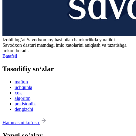
Izohli lugʻat
Savodxon
loyihasi bilan hamkorlikda yaratildi.
Savodxon dasturi matndagi imlo xatolarini aniqlash va tuzatishga
imkon beradi.
Batafsil
Tasodifiy so‘zlar
maftun
uchqunla
xok
algoritm
pokistonlik
dengizchi
Hammasini ko‘rish
Yangi so'zlar