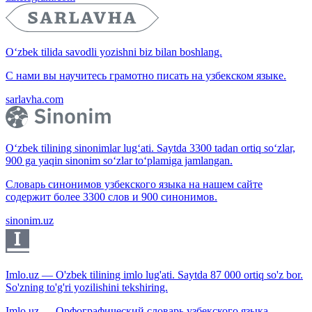
O‘zbek tilida savodli yozishni biz bilan boshlang.
С нами вы научитесь грамотно писать на узбекском языке.
sarlavha.com
O‘zbek tilining sinonimlar lug‘ati. Saytda 3300 tadan ortiq so‘zlar,
900 ga yaqin sinonim so‘zlar to‘plamiga jamlangan.
Словарь синонимов узбекского языка на нашем сайте
содержит более 3300 слов и 900 синонимов.
sinonim.uz
Imlo.uz — O'zbek tilining imlo lug'ati. Saytda 87 000 ortiq so'z bor.
So'zning to'g'ri yozilishini tekshiring.
Imlo.uz — Орфографический словарь узбекского языка