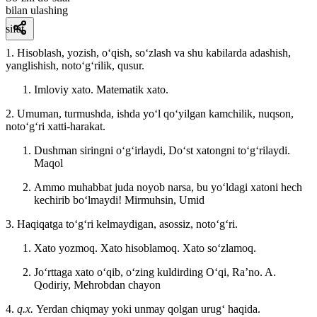
bilan ulashing
sifat
1. Hisoblash, yozish, oʻqish, soʻzlash va shu kabilarda adashish,
yanglishish, notoʻgʻrilik, qusur.
Imloviy xato. Matematik xato.
2. Umuman, turmushda, ishda yoʻl qoʻyilgan kamchilik, nuqson,
notoʻgʻri xatti-harakat.
Dushman siringni oʻgʻirlaydi, Doʻst xatongni toʻgʻrilaydi.
Maqol
Ammo muhabbat juda noyob narsa, bu yoʻldagi xatoni hech
kechirib boʻlmaydi!
Mirmuhsin, Umid
3. Haqiqatga toʻgʻri kelmaydigan, asossiz, notoʻgʻri.
Xato yozmoq. Xato hisoblamoq. Xato soʻzlamoq.
Joʻrttaga xato oʻqib, oʻzing kuldirding Oʻqi, Raʼno.
A.
Qodiriy, Mehrobdan chayon
4.
q.x.
Yerdan chiqmay yoki unmay qolgan urugʻ haqida.