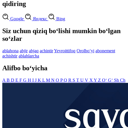
qidiring
Google
Яндекс
Bing
Siz uchun qiziq bo‘lishi mumkin bo‘lgan
so‘zlar
ablahona
abjir
abjaq
achintir
Yevroittifoq
Orolbo‘yi
abonement
achishtir
ablahlarcha
Alifbo bo‘yicha
A
B
D
E
F
G
H
I
J
K
L
M
N
O
P
Q
R
S
T
U
V
X
Y
Z
O‘
G‘
Sh
Ch