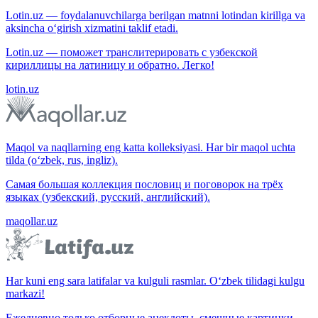
Lotin.uz — foydalanuvchilarga berilgan matnni lotindan kirillga va
aksincha o‘girish xizmatini taklif etadi.
Lotin.uz — поможет транслитерировать с узбекской
кириллицы на латиницу и обратно. Легко!
lotin.uz
Maqol va naqllarning eng katta kolleksiyasi. Har bir maqol uchta
tilda (o‘zbek, rus, ingliz).
Самая большая коллекция пословиц и поговорок на трёх
языках (узбекский, русский, английский).
maqollar.uz
Har kuni eng sara latifalar va kulguli rasmlar. O‘zbek tilidagi kulgu
markazi!
Ежедневно только отборные анекдоты, смешные картинки.