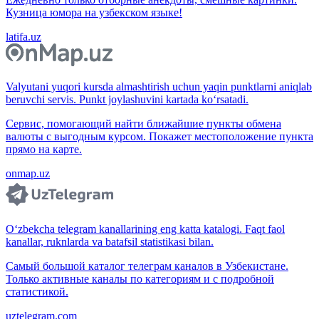
Кузница юмора на узбекском языке!
latifa.uz
Valyutani yuqori kursda almashtirish uchun yaqin punktlarni aniqlab
beruvchi servis. Punkt joylashuvini kartada ko‘rsatadi.
Сервис, помогающий найти ближайшие пункты обмена
валюты с выгодным курсом. Покажет местоположение пункта
прямо на карте.
onmap.uz
O‘zbekcha telegram kanallarining eng katta katalogi. Faqt faol
kanallar, ruknlarda va batafsil statistikasi bilan.
Самый большой каталог телеграм каналов в Узбекистане.
Только активные каналы по категориям и с подробной
статистикой.
uztelegram.com