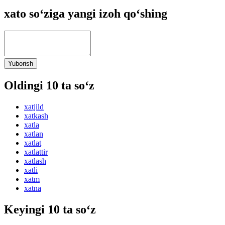
xato so‘ziga yangi izoh qo‘shing
Yuborish
Oldingi 10 ta so‘z
xatjild
xatkash
xatla
xatlan
xatlat
xatlattir
xatlash
xatli
xatm
xatna
Keyingi 10 ta so‘z