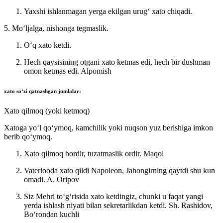
Yaxshi ishlanmagan yerga ekilgan urugʻ xato chiqadi.
5. Moʻljalga, nishonga tegmaslik.
Oʻq xato ketdi.
Hech qaysisining otgani xato ketmas edi, hech bir dushman
omon ketmas edi.
Alpomish
xato
soʻzi qatnashgan jumlalar:
Xato qilmoq (yoki ketmoq)
Xatoga yoʻl qoʻymoq, kamchilik yoki nuqson yuz berishiga imkon
berib qoʻymoq.
Xato qilmoq bordir, tuzatmaslik ordir.
Maqol
Vaterlooda xato qildi Napoleon, Jahongirning qaytdi shu kun
omadi.
A. Oripov
Siz Mehri toʻgʻrisida xato ketdingiz, chunki u faqat yangi
yerda ishlash niyati bilan sekretarlikdan ketdi.
Sh. Rashidov,
Boʻrondan kuchli