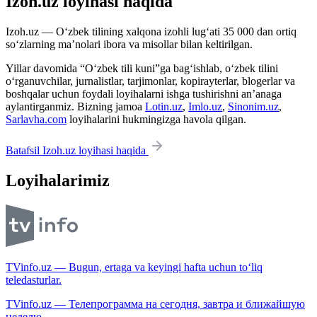
Izoh.uz loyihasi haqida
Izoh.uz — O‘zbek tilining xalqona izohli lug‘ati 35 000 dan ortiq
so‘zlarning ma’nolari ibora va misollar bilan keltirilgan.
Yillar davomida “O‘zbek tili kuni”ga bag‘ishlab, o‘zbek tilini
o‘rganuvchilar, jurnalistlar, tarjimonlar, kopirayterlar, blogerlar va
boshqalar uchun foydali loyihalarni ishga tushirishni an’anaga
aylantirganmiz. Bizning jamoa
Lotin.uz
,
Imlo.uz
,
Sinonim.uz
,
Sarlavha.com
loyihalarini hukmingizga havola qilgan.
Batafsil Izoh.uz loyihasi haqida
Loyihalarimiz
TVinfo.uz — Bugun, ertaga va keyingi hafta uchun to‘liq
teledasturlar.
TVinfo.uz — Телепрограмма на сегодня, завтра и ближайшую
неделю.