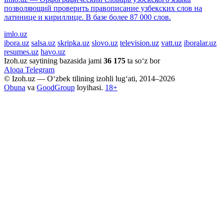
позволяющий проверить правописание узбекских слов на
латинице и кириллице. В базе более 87 000 слов.
imlo.uz
ibora.uz
salsa.uz
skripka.uz
slovo.uz
television.uz
vatt.uz
iboralar.uz
resumes.uz
havo.uz
Izoh.uz saytining bazasida jami
36 175
ta so‘z bor
Aloqa
Telegram
© Izoh.uz — O‘zbek tilining izohli lug‘ati, 2014–2026
Obuna
va
GoodGroup
loyihasi.
18+