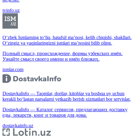
tvinfo.uz
O‘zbek Ismlarning to‘liq, batafsil ma’nosi, kelib chiqishi, shakllari.
O‘zingiz va yaqinlaringizni ismlari ma’nosini bilib oling.
Полный смысл, происхождение, формы узбекских имён.
Узнайте смысл своего имени и имён близких.
ismlar.com
DostavkaInfo — Taomlar, dorilar, kitoblar va boshqa uy uchun
kerakli bo‘lagan narsalarni yetkazib berish xizmatlari bor servislar.
DostavkaInfo — Каталог сервисов, предлагающих доставку
еды, лекарств, книг и товаров для дома.
dostavkainfo.uz