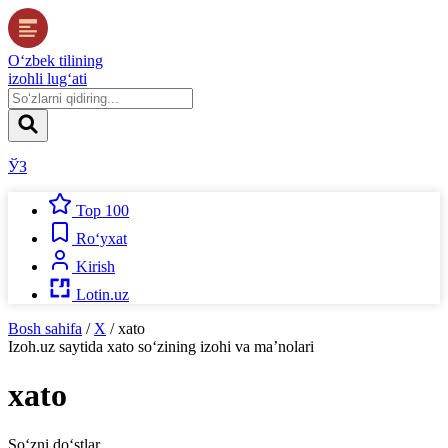
O‘zbek tilining
izohli lug‘ati
ЎЗ
Top 100
Ro‘yxat
Kirish
Lotin.uz
Bosh sahifa
/
X
/
xato
Izoh.uz
saytida
xato
so‘zining izohi va ma’nolari
xato
So‘zni do‘stlar