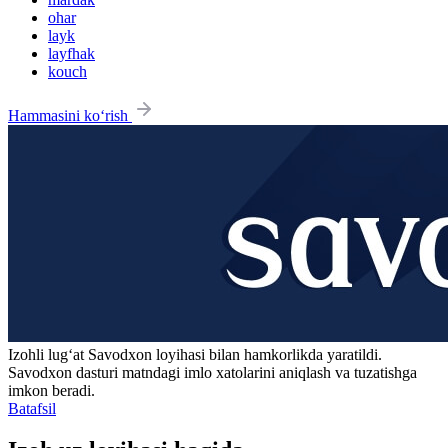
ohar
layk
layfhak
kouch
Hammasini ko‘rish
Izohli lugʻat
Savodxon
loyihasi bilan hamkorlikda yaratildi.
Savodxon dasturi matndagi imlo xatolarini aniqlash va tuzatishga
imkon beradi.
Batafsil