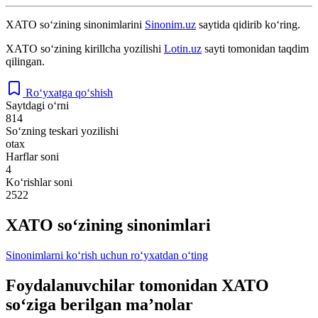
XATO
so‘zining sinonimlarini
Sinonim.uz
saytida qidirib ko‘ring.
ХАТО
so‘zining kirillcha yozilishi
Lotin.uz
sayti tomonidan taqdim
qilingan.
Ro‘yxatga qo‘shish
Saytdagi o‘rni
814
So‘zning teskari yozilishi
otax
Harflar soni
4
Ko‘rishlar soni
2522
XATO so‘zining sinonimlari
Sinonimlarni ko‘rish uchun ro‘yxatdan o‘ting
Foydalanuvchilar tomonidan XATO
so‘ziga berilgan ma’nolar