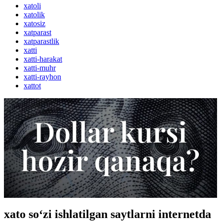
xatoli
xatolik
xatosiz
xatparast
xatparastlik
xatti
xatti-harakat
xatti-muhr
xatti-rayhon
xattot
xato so‘zi ishlatilgan saytlarni internetda