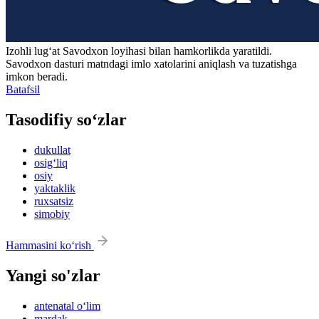
Izohli lugʻat
Savodxon
loyihasi bilan hamkorlikda yaratildi.
Savodxon dasturi matndagi imlo xatolarini aniqlash va tuzatishga
imkon beradi.
Batafsil
Tasodifiy so‘zlar
dukullat
osig‘liq
osiy
yaktaklik
ruxsatsiz
simobiy
Hammasini ko‘rish
Yangi so'zlar
antenatal o‘lim
mardak