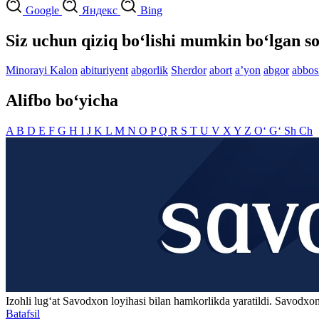
Google
Яндекс
Bing
Siz uchun qiziq bo‘lishi mumkin bo‘lgan so
Minorayi Kalon
abituriyent
abgorlik
Sherdor
abort
aʼyon
abgor
abbos
Alifbo bo‘yicha
A
B
D
E
F
G
H
I
J
K
L
M
N
O
P
Q
R
S
T
U
V
X
Y
Z
O‘
G‘
Sh
Ch
Izohli lugʻat
Savodxon
loyihasi bilan hamkorlikda yaratildi. Savodxon
Batafsil