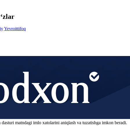
‘zlar
iy
Yevroittifoq
 dasturi matndagi imlo xatolarini aniqlash va tuzatishga imkon beradi.