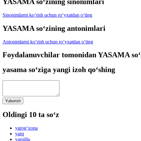
YASAMA so‘zining sinonimlari
Sinonimlarni ko‘rish uchun ro‘yxatdan o‘ting
YASAMA so‘zining antonimlari
Antonimlarni ko‘rish uchun ro‘yxatdan o‘ting
Foydalanuvchilar tomonidan YASAMA so‘z
yasama so‘ziga yangi izoh qo‘shing
Yuborish
Oldingi 10 ta so‘z
yarog‘xona
yarq
yarqilla