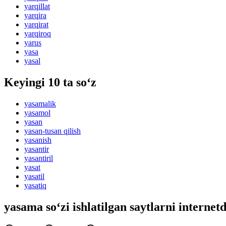
yarqillat
yarqira
yarqirat
yarqiroq
yarus
yasa
yasal
Keyingi 10 ta so‘z
yasamalik
yasamol
yasan
yasan-tusan qilish
yasanish
yasantir
yasantiril
yasat
yasatil
yasatiq
yasama so‘zi ishlatilgan saytlarni internet