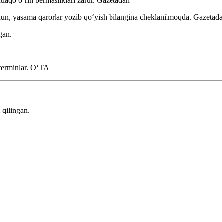
laqo oʻrin bermasliklari zarur.
Gazetadan
hun, yasama qarorlar yozib qoʻyish bilangina cheklanilmoqda.
Gazetad
gan.
terminlar.
OʻTA
 qilingan.