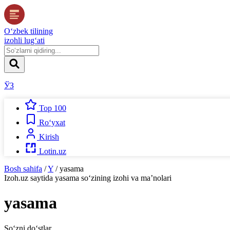
O‘zbek tilining
izohli lug‘ati
ЎЗ
Top 100
Ro‘yxat
Kirish
Lotin.uz
Bosh sahifa
/
Y
/
yasama
Izoh.uz
saytida
yasama
so‘zining izohi va ma’nolari
yasama
So‘zni do‘stlar