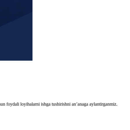
chun foydali loyihalarni ishga tushirishni an’anaga aylantirganmiz.