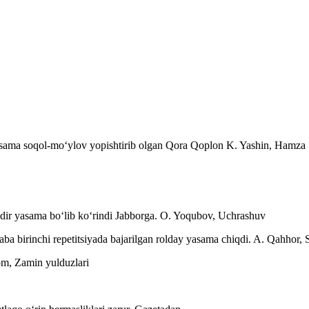
yasama soqol-moʻylov yopishtirib olgan Qora Qoplon
K. Yashin, Hamza
ir yasama boʻlib koʻrindi Jabborga.
O. Yoqubov, Uchrashuv
ba birinchi repetitsiyada bajarilgan rolday yasama chiqdi.
A. Qahhor, 
m, Zamin yulduzlari