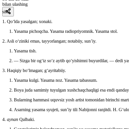
bilan ulashing
sifat
1. Qoʻlda yasalgan; xonaki.
Yasama pichoqcha. Yasama radiopriyomnik. Yasama stol.
2. Asli oʻziniki emas, tayyorlangan; notabiiy, sunʼiy.
Yasama tish.
— Sizga bir ogʻiz soʻz aytib qoʻyishimni buyurdilar, — dedi 
3. Haqiqiy boʻlmagan; gʻayritabiiy.
Yasama kulgi. Yasama noz. Yasama tabassum.
Boya juda samimiy tuyulgan xushchaqchaqligi esa endi qandayd
Bularning hammasi uquvsiz yosh artist tomonidan birinchi marta
Asarning yasama syujeti, sunʼiy tili Nabijonni ranjitdi.
H. Gʻulo
4.
aynan
Qalbaki.