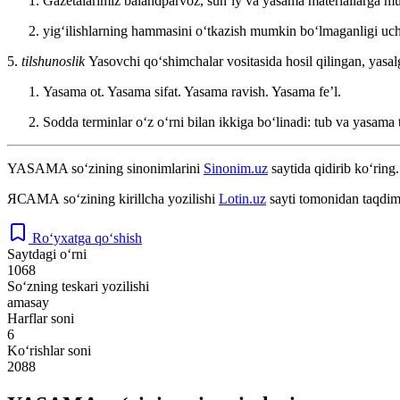
Gazetalarimiz balandparvoz, sunʼiy va yasama materiallarga mut
yigʻilishlarning hammasini oʻtkazish mumkin boʻlmaganligi uc
5.
tilshunoslik
Yasovchi qoʻshimchalar vositasida hosil qilingan, yasal
Yasama ot. Yasama sifat. Yasama ravish. Yasama feʼl.
Sodda terminlar oʻz oʻrni bilan ikkiga boʻlinadi: tub va yasama 
YASAMA
so‘zining sinonimlarini
Sinonim.uz
saytida qidirib ko‘ring.
ЯСАМА
so‘zining kirillcha yozilishi
Lotin.uz
sayti tomonidan taqdim
Ro‘yxatga qo‘shish
Saytdagi o‘rni
1068
So‘zning teskari yozilishi
amasay
Harflar soni
6
Ko‘rishlar soni
2088