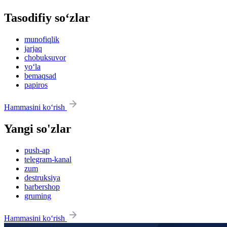
Tasodifiy so‘zlar
munofiqlik
jarjaq
chobuksuvor
yo‘la
bemaqsad
papiros
Hammasini ko‘rish
Yangi so'zlar
push-ap
telegram-kanal
zum
destruksiya
barbershop
gruming
Hammasini ko‘rish