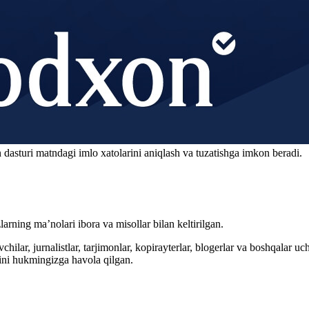
 dasturi matndagi imlo xatolarini aniqlash va tuzatishga imkon beradi.
arning ma’nolari ibora va misollar bilan keltirilgan.
hilar, jurnalistlar, tarjimonlar, kopirayterlar, blogerlar va boshqalar u
ini hukmingizga havola qilgan.