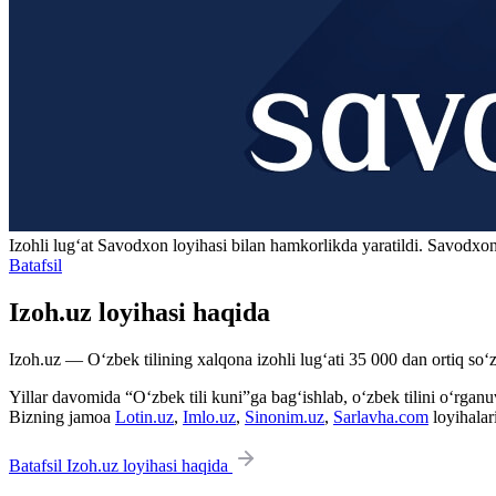
Izohli lugʻat
Savodxon
loyihasi bilan hamkorlikda yaratildi. Savodxon
Batafsil
Izoh.uz loyihasi haqida
Izoh.uz — O‘zbek tilining xalqona izohli lug‘ati 35 000 dan ortiq so‘zl
Yillar davomida “O‘zbek tili kuni”ga bag‘ishlab, o‘zbek tilini o‘rganuvc
Bizning jamoa
Lotin.uz
,
Imlo.uz
,
Sinonim.uz
,
Sarlavha.com
loyihalar
Batafsil Izoh.uz loyihasi haqida