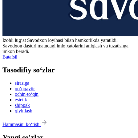
Izohli lugʻat
Savodxon
loyihasi bilan hamkorlikda yaratildi.
Savodxon dasturi matndagi imlo xatolarini aniqlash va tuzatishga
imkon beradi.
Batafsil
Tasodifiy so‘zlar
sirasiga
qo‘qqaytir
ochin-to‘qin
estetik
shippak
qiyinlash
Hammasini ko‘rish
Yangi so'zlar