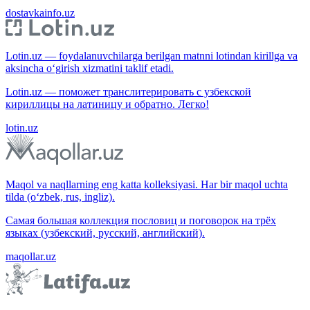
dostavkainfo.uz
Lotin.uz — foydalanuvchilarga berilgan matnni lotindan kirillga va
aksincha o‘girish xizmatini taklif etadi.
Lotin.uz — поможет транслитерировать с узбекской
кириллицы на латиницу и обратно. Легко!
lotin.uz
Maqol va naqllarning eng katta kolleksiyasi. Har bir maqol uchta
tilda (o‘zbek, rus, ingliz).
Самая большая коллекция пословиц и поговорок на трёх
языках (узбекский, русский, английский).
maqollar.uz