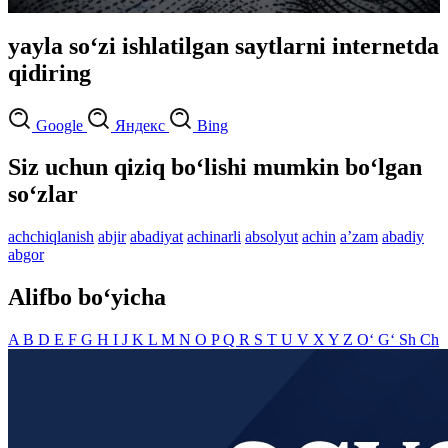
yayla so‘zi ishlatilgan saytlarni internetda
qidiring
Google
Яндекс
Bing
Siz uchun qiziq bo‘lishi mumkin bo‘lgan
so‘zlar
achchiqlanish
abjir
abadiyat
achinarli
absolyut
achin
aʼzam
abadiy
abgor
Alifbo bo‘yicha
A
B
D
E
F
G
H
I
J
K
L
M
N
O
P
Q
R
S
T
U
V
X
Y
Z
O‘
G‘
Sh
Ch