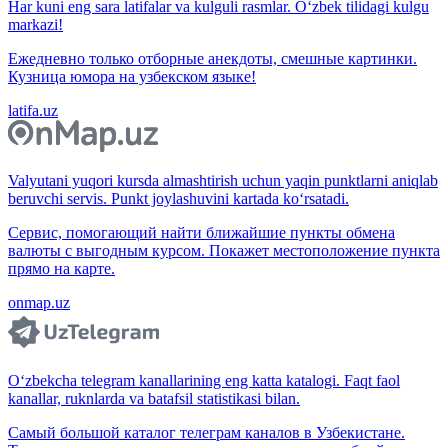
Har kuni eng sara latifalar va kulguli rasmlar. O‘zbek tilidagi kulgu
markazi!
Ежедневно только отборные анекдоты, смешные картинки.
Кузница юмора на узбекском языке!
latifa.uz
Valyutani yuqori kursda almashtirish uchun yaqin punktlarni aniqlab
beruvchi servis. Punkt joylashuvini kartada ko‘rsatadi.
Сервис, помогающий найти ближайшие пункты обмена
валюты с выгодным курсом. Покажет местоположение пункта
прямо на карте.
onmap.uz
O‘zbekcha telegram kanallarining eng katta katalogi. Faqt faol
kanallar, ruknlarda va batafsil statistikasi bilan.
Самый большой каталог телеграм каналов в Узбекистане.