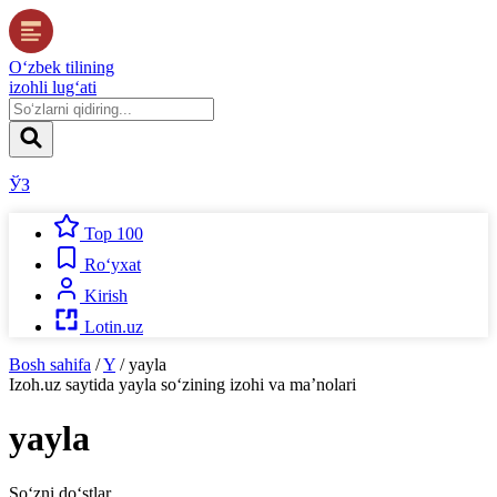
O‘zbek tilining
izohli lug‘ati
ЎЗ
Top 100
Ro‘yxat
Kirish
Lotin.uz
Bosh sahifa
/
Y
/
yayla
Izoh.uz
saytida
yayla
so‘zining izohi va ma’nolari
yayla
So‘zni do‘stlar