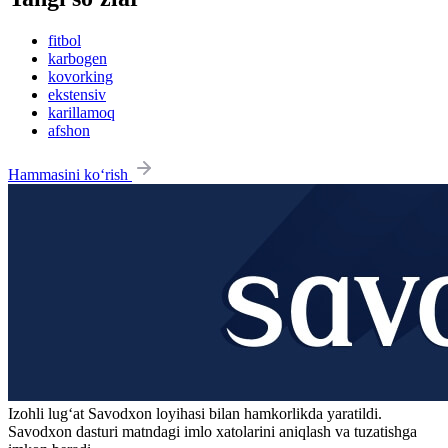
fitbol
karbogen
kovorking
ekstensiv
karillamoq
afshon
Hammasini ko‘rish
Izohli lugʻat
Savodxon
loyihasi bilan hamkorlikda yaratildi.
Savodxon dasturi matndagi imlo xatolarini aniqlash va tuzatishga