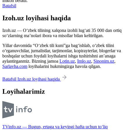
imkon beradi.
Batafsil
Izoh.uz loyihasi haqida
Izoh.uz — O‘zbek tilining xalqona izohli lug‘ati 35 000 dan ortiq
so‘zlarning ma’nolari ibora va misollar bilan keltirilgan.
Yillar davomida “O‘zbek tili kuni”ga bag‘ishlab, o‘zbek tilini
o‘rganuvchilar, jurnalistlar, tarjimonlar, kopirayterlar, blogerlar va
boshqalar uchun foydali loyihalarni ishga tushirishni an’anaga
aylantirganmiz. Bizning jamoa
Lotin.uz
,
Imlo.uz
,
Sinonim.uz
,
Sarlavha.com
loyihalarini hukmingizga havola qilgan.
Batafsil Izoh.uz loyihasi haqida
Loyihalarimiz
TVinfo.uz — Bugun, ertaga va keyingi hafta uchun to‘liq