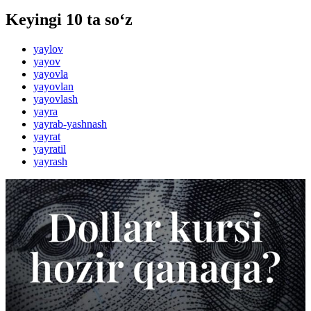
Keyingi 10 ta so‘z
yaylov
yayov
yayovla
yayovlan
yayovlash
yayra
yayrab-yashnash
yayrat
yayratil
yayrash