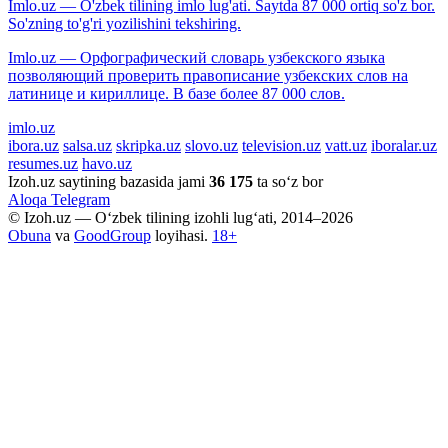
Imlo.uz — O'zbek tilining imlo lug'ati. Saytda 87 000 ortiq so'z bor.
So'zning to'g'ri yozilishini tekshiring.
Imlo.uz — Орфографический словарь узбекского языка
позволяющий проверить правописание узбекских слов на
латинице и кириллице. В базе более 87 000 слов.
imlo.uz
ibora.uz
salsa.uz
skripka.uz
slovo.uz
television.uz
vatt.uz
iboralar.uz
resumes.uz
havo.uz
Izoh.uz saytining bazasida jami
36 175
ta so‘z bor
Aloqa
Telegram
© Izoh.uz — O‘zbek tilining izohli lug‘ati, 2014–2026
Obuna
va
GoodGroup
loyihasi.
18+