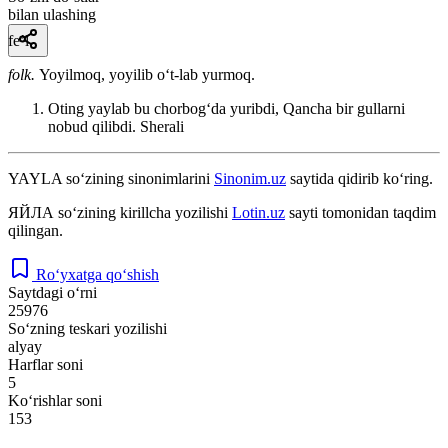
bilan ulashing
fe’l
folk.
Yoyilmoq, yoyilib oʻt-lab yurmoq.
Oting yaylab bu chorbogʻda yuribdi, Qancha bir gullarni
nobud qilibdi.
Sherali
YAYLA
so‘zining sinonimlarini
Sinonim.uz
saytida qidirib ko‘ring.
ЯЙЛА
so‘zining kirillcha yozilishi
Lotin.uz
sayti tomonidan taqdim
qilingan.
Ro‘yxatga qo‘shish
Saytdagi o‘rni
25976
So‘zning teskari yozilishi
alyay
Harflar soni
5
Ko‘rishlar soni
153