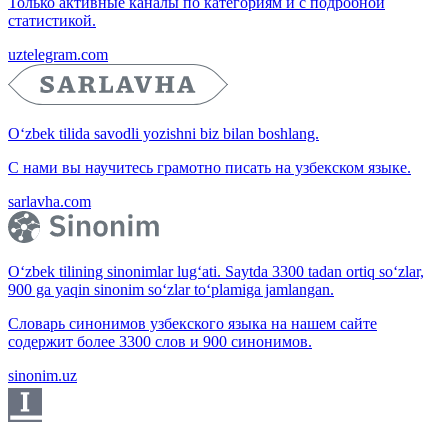
Только активные каналы по категориям и с подробной
статистикой.
uztelegram.com
O‘zbek tilida savodli yozishni biz bilan boshlang.
С нами вы научитесь грамотно писать на узбекском языке.
sarlavha.com
O‘zbek tilining sinonimlar lug‘ati. Saytda 3300 tadan ortiq so‘zlar,
900 ga yaqin sinonim so‘zlar to‘plamiga jamlangan.
Словарь синонимов узбекского языка на нашем сайте
содержит более 3300 слов и 900 синонимов.
sinonim.uz