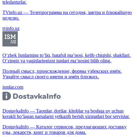
teledasturlar.
TVinfo.uz — Телепрограмма на сегодня, завтра и ближайшую
неделю.
tvinfo.uz
O‘zbek Ismlarning to‘liq, batafsil ma’nosi, kelib chiqishi, shakllari.
O‘zingiz va yaqinlaringizni ismlari ma’nosini bilib oling.
Полный смысл, происхождение, формы узбекских имён.
Узнайте смысл своего имени и имён близких.
ismlar.com
DostavkaInfo — Taomlar, dorilar, kitoblar va boshqa uy uchun
kerakli bo‘lagan narsalarni yetkazib berish xizmatlari bor servislar.
DostavkaInfo — Каталог сервисов, предлагающих доставку
еды, лекарств, книг и товаров для дома.