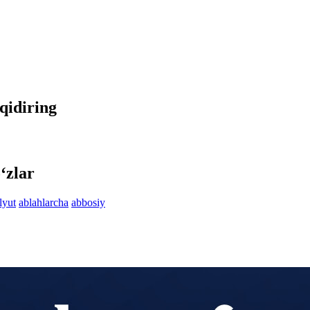
 qidiring
‘zlar
lyut
ablahlarcha
abbosiy