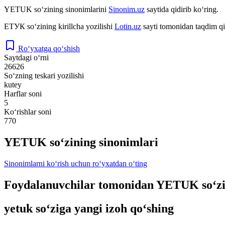
YETUK
so‘zining sinonimlarini
Sinonim.uz
saytida qidirib ko‘ring.
ЕТУК
so‘zining kirillcha yozilishi
Lotin.uz
sayti tomonidan taqdim qi
Ro‘yxatga qo‘shish
Saytdagi o‘rni
26626
So‘zning teskari yozilishi
kutey
Harflar soni
5
Ko‘rishlar soni
770
YETUK so‘zining sinonimlari
Sinonimlarni ko‘rish uchun ro‘yxatdan o‘ting
Foydalanuvchilar tomonidan YETUK so‘zi
yetuk so‘ziga yangi izoh qo‘shing