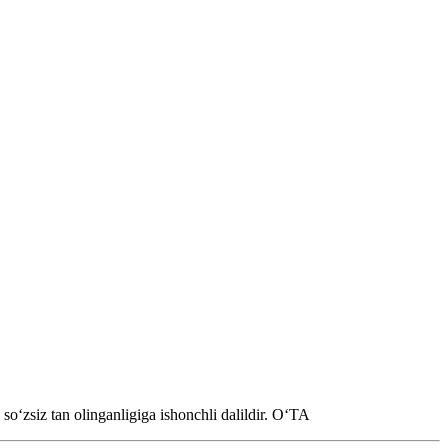
oʻzsiz tan olinganligiga ishonchli dalildir.
OʻTA