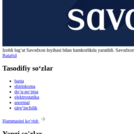
Izohli lugʻat
Savodxon
loyihasi bilan hamkorlikda yaratildi. Savodxon
Batafsil
Tasodifiy so‘zlar
basta
shirinkoma
do‘q-po‘pisa
elektrostatika
anormal
qirg‘inchilik
Hammasini ko‘rish
Yangi so'zlar