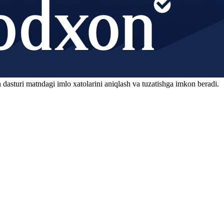
 dasturi matndagi imlo xatolarini aniqlash va tuzatishga imkon beradi.