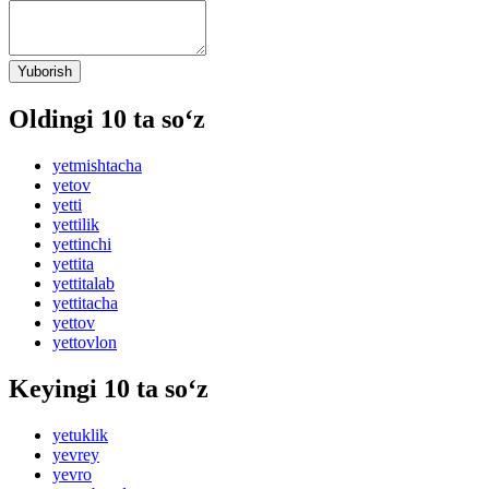
Yuborish
Oldingi 10 ta so‘z
yetmishtacha
yetov
yetti
yettilik
yettinchi
yettita
yettitalab
yettitacha
yettov
yettovlon
Keyingi 10 ta so‘z
yetuklik
yevrey
yevro