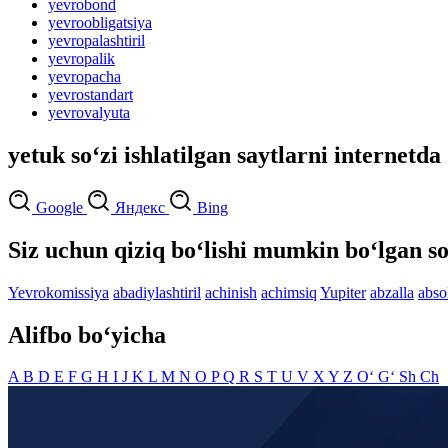
yevrobond
yevroobligatsiya
yevropalashtiril
yevropalik
yevropacha
yevrostandart
yevrovalyuta
yetuk so‘zi ishlatilgan saytlarni internetda
Google
Яндекс
Bing
Siz uchun qiziq bo‘lishi mumkin bo‘lgan so
Yevrokomissiya
abadiylashtiril
achinish
achimsiq
Yupiter
abzalla
abso
Alifbo bo‘yicha
A
B
D
E
F
G
H
I
J
K
L
M
N
O
P
Q
R
S
T
U
V
X
Y
Z
O‘
G‘
Sh
Ch