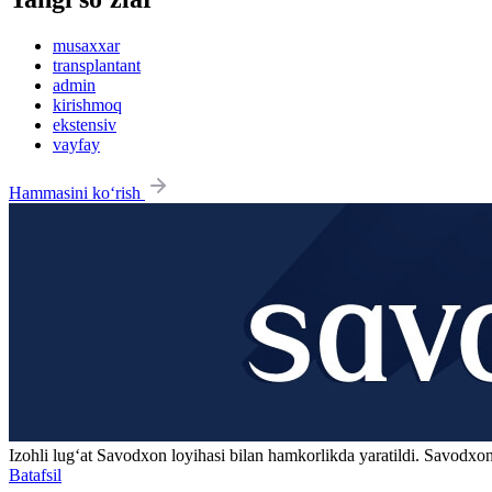
musaxxar
transplantant
admin
kirishmoq
ekstensiv
vayfay
Hammasini ko‘rish
Izohli lugʻat
Savodxon
loyihasi bilan hamkorlikda yaratildi. Savodxon
Batafsil