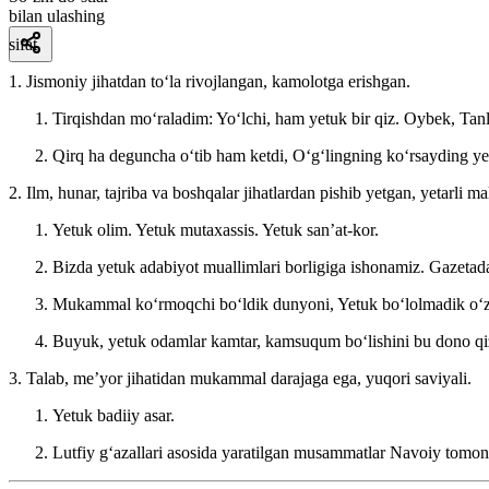
bilan ulashing
sifat
1. Jismoniy jihatdan toʻla rivojlangan, kamolotga erishgan.
Tirqishdan moʻraladim: Yoʻlchi, ham yetuk bir qiz.
Oybek, Tanl
Qirq ha deguncha oʻtib ham ketdi, Oʻgʻlingning koʻrsayding y
2. Ilm, hunar, tajriba va boshqalar jihatlardan pishib yetgan, yetarli 
Yetuk olim. Yetuk mutaxassis. Yetuk sanʼat-kor.
Bizda yetuk adabiyot muallimlari borligiga ishonamiz.
Gazetad
Mukammal koʻrmoqchi boʻldik dunyoni, Yetuk boʻlolmadik oʻz
Buyuk, yetuk odamlar kamtar, kamsuqum boʻlishini bu dono qiz
3. Talab, meʼyor jihatidan mukammal darajaga ega, yuqori saviyali.
Yetuk badiiy asar.
Lutfiy gʻazallari asosida yaratilgan musammatlar Navoiy tomonid