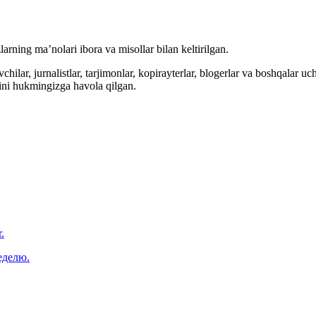
arning ma’nolari ibora va misollar bilan keltirilgan.
hilar, jurnalistlar, tarjimonlar, kopirayterlar, blogerlar va boshqalar u
ini hukmingizga havola qilgan.
.
еделю.