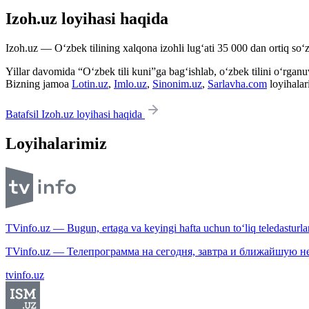
Izoh.uz loyihasi haqida
Izoh.uz — O‘zbek tilining xalqona izohli lug‘ati 35 000 dan ortiq so‘zl
Yillar davomida “O‘zbek tili kuni”ga bag‘ishlab, o‘zbek tilini o‘rganuvc
Bizning jamoa
Lotin.uz
,
Imlo.uz
,
Sinonim.uz
,
Sarlavha.com
loyihalar
Batafsil Izoh.uz loyihasi haqida
Loyihalarimiz
TVinfo.uz — Bugun, ertaga va keyingi hafta uchun to‘liq teledasturlar
TVinfo.uz — Телепрограмма на сегодня, завтра и ближайшую н
tvinfo.uz