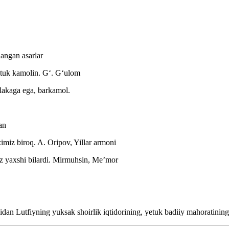
angan asarlar
etuk kamolin.
Gʻ. Gʻulom
malakaga ega, barkamol.
an
imiz biroq.
A. Oripov, Yillar armoni
 yaxshi bilardi.
Mirmuhsin, Meʼmor
an Lutfiyning yuksak shoirlik iqtidorining, yetuk badiiy mahoratining s