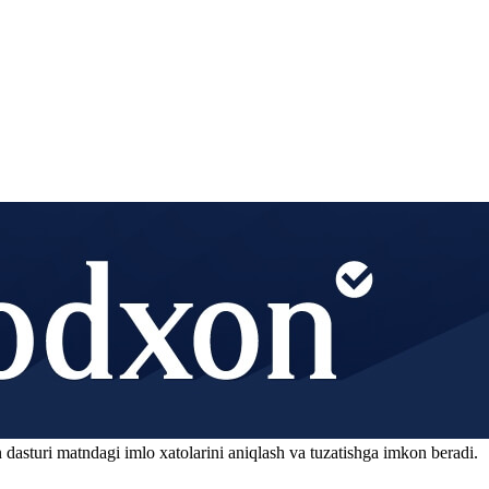
 dasturi matndagi imlo xatolarini aniqlash va tuzatishga imkon beradi.