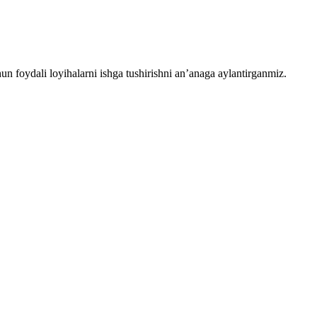
chun foydali loyihalarni ishga tushirishni an’anaga aylantirganmiz.