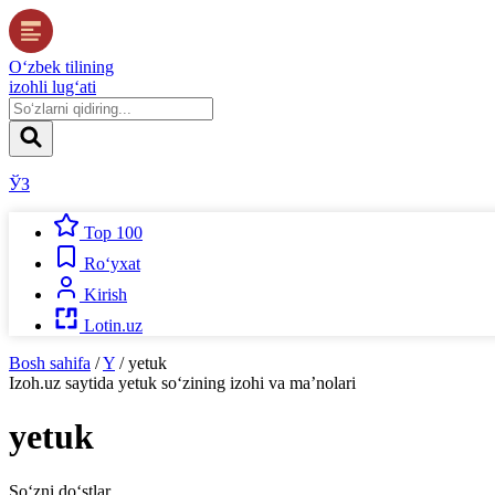
O‘zbek tilining
izohli lug‘ati
ЎЗ
Top 100
Ro‘yxat
Kirish
Lotin.uz
Bosh sahifa
/
Y
/
yetuk
Izoh.uz
saytida
yetuk
so‘zining izohi va ma’nolari
yetuk
So‘zni do‘stlar