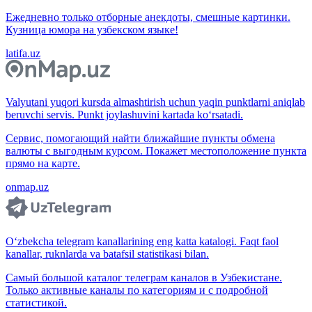
Ежедневно только отборные анекдоты, смешные картинки.
Кузница юмора на узбекском языке!
latifa.uz
Valyutani yuqori kursda almashtirish uchun yaqin punktlarni aniqlab
beruvchi servis. Punkt joylashuvini kartada ko‘rsatadi.
Сервис, помогающий найти ближайшие пункты обмена
валюты с выгодным курсом. Покажет местоположение пункта
прямо на карте.
onmap.uz
O‘zbekcha telegram kanallarining eng katta katalogi. Faqt faol
kanallar, ruknlarda va batafsil statistikasi bilan.
Самый большой каталог телеграм каналов в Узбекистане.
Только активные каналы по категориям и с подробной
статистикой.