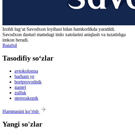
Izohli lugʻat
Savodxon
loyihasi bilan hamkorlikda yaratildi.
Savodxon dasturi matndagi imlo xatolarini aniqlash va tuzatishga
imkon beradi.
Batafsil
Tasodifiy so‘zlar
avtokolonna
barham ye
bortprovodnik
gantel
zulfak
stereoskopik
Hammasini ko‘rish
Yangi so'zlar