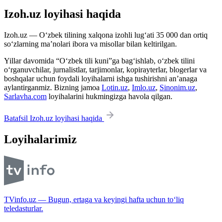
Izoh.uz loyihasi haqida
Izoh.uz — O‘zbek tilining xalqona izohli lug‘ati 35 000 dan ortiq
so‘zlarning ma’nolari ibora va misollar bilan keltirilgan.
Yillar davomida “O‘zbek tili kuni”ga bag‘ishlab, o‘zbek tilini
o‘rganuvchilar, jurnalistlar, tarjimonlar, kopirayterlar, blogerlar va
boshqalar uchun foydali loyihalarni ishga tushirishni an’anaga
aylantirganmiz. Bizning jamoa
Lotin.uz
,
Imlo.uz
,
Sinonim.uz
,
Sarlavha.com
loyihalarini hukmingizga havola qilgan.
Batafsil Izoh.uz loyihasi haqida
Loyihalarimiz
TVinfo.uz — Bugun, ertaga va keyingi hafta uchun to‘liq
teledasturlar.