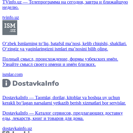
TVinfo.uz — Телепрограмма на сегодня, завтра и ближайшую
неделю.
tvinfo.uz
O‘zbek Ismlarning to‘liq, batafsil ma’nosi, kelib chiqishi, shakllari.
O‘zingiz va yaqinlaringizni ismlari ma’nosini bilib oling.
Полный смысл, происхождение, формы узбекских имён.
Узнайте смысл своего имени и имён близких.
ismlar.com
DostavkaInfo — Taomlar, dorilar, kitoblar va boshqa uy uchun
kerakli bo‘lagan narsalarni yetkazib berish xizmatlari bor servislar.
DostavkaInfo — Каталог сервисов, предлагающих доставку
еды, лекарств, книг и товаров для дома.
dostavkainfo.uz