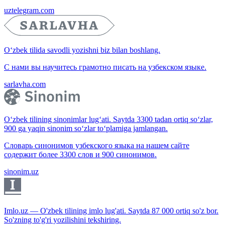
uztelegram.com
O‘zbek tilida savodli yozishni biz bilan boshlang.
С нами вы научитесь грамотно писать на узбекском языке.
sarlavha.com
O‘zbek tilining sinonimlar lug‘ati. Saytda 3300 tadan ortiq so‘zlar,
900 ga yaqin sinonim so‘zlar to‘plamiga jamlangan.
Словарь синонимов узбекского языка на нашем сайте
содержит более 3300 слов и 900 синонимов.
sinonim.uz
Imlo.uz — O'zbek tilining imlo lug'ati. Saytda 87 000 ortiq so'z bor.
So'zning to'g'ri yozilishini tekshiring.