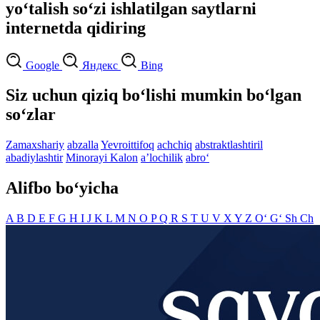
yo‘talish so‘zi ishlatilgan saytlarni
internetda qidiring
Google
Яндекс
Bing
Siz uchun qiziq bo‘lishi mumkin bo‘lgan
so‘zlar
Zamaxshariy
abzalla
Yevroittifoq
achchiq
abstraktlashtiril
abadiylashtir
Minorayi Kalon
aʼlochilik
abro‘
Alifbo bo‘yicha
A
B
D
E
F
G
H
I
J
K
L
M
N
O
P
Q
R
S
T
U
V
X
Y
Z
O‘
G‘
Sh
Ch