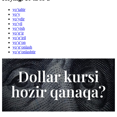
yo‘taltir
yo‘y
yo‘ydir
yo‘yil
yo‘yish
yo‘g‘ir
yo‘g‘iril
yo‘g‘on
yo‘g‘onlash
yo‘g‘onlashtir