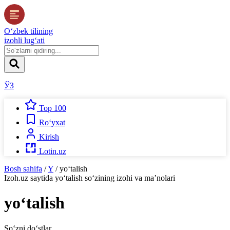
O‘zbek tilining
izohli lug‘ati
ЎЗ
Top 100
Ro‘yxat
Kirish
Lotin.uz
Bosh sahifa
/
Y
/
yo‘talish
Izoh.uz
saytida
yo‘talish
so‘zining izohi va ma’nolari
yo‘talish
So‘zni do‘stlar