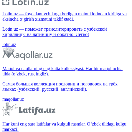
Lotin.uz — foydalanuvchilarga berilgan matnni lotindan kirillga va
aksincha o‘girish xizmatini taklif etadi.
Lotin.uz — поможет транслитерировать с узбекской
кириллицы на латиницу и обратно. Легко!
lotin.uz
Maqol va naqllarning eng katta kolleksiyasi. Har bir maqol uchta
tilda (o‘zbek, rus, ingliz).
Самая большая коллекция пословиц и поговорок на трёх
языках (узбекский, русский, английский).
maqollar.uz
Har kuni eng sara latifalar va kulguli rasmlar. O‘zbek tilidagi kulgu
markazi!