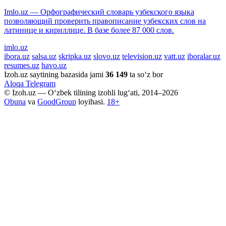
Imlo.uz — Орфографический словарь узбекского языка
позволяющий проверить правописание узбекских слов на
латинице и кириллице. В базе более 87 000 слов.
imlo.uz
ibora.uz
salsa.uz
skripka.uz
slovo.uz
television.uz
vatt.uz
iboralar.uz
resumes.uz
havo.uz
Izoh.uz saytining bazasida jami
36 149
ta so‘z bor
Aloqa
Telegram
© Izoh.uz — O‘zbek tilining izohli lug‘ati, 2014–2026
Obuna
va
GoodGroup
loyihasi.
18+