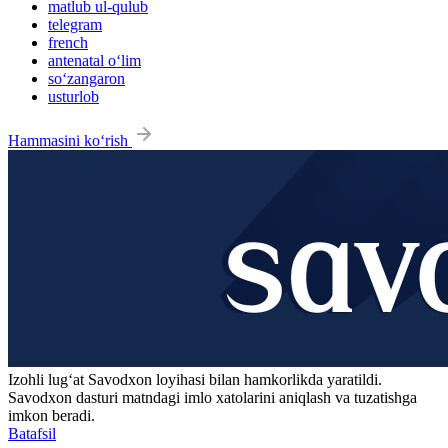
matlub ul-qulub
telegram
french
antenatal o‘lim
so‘zangaron
usturlob
Hammasini ko‘rish
Izohli lugʻat
Savodxon
loyihasi bilan hamkorlikda yaratildi.
Savodxon dasturi matndagi imlo xatolarini aniqlash va tuzatishga
imkon beradi.
Batafsil