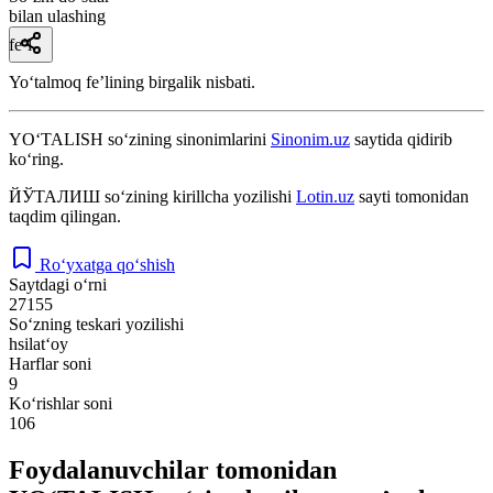
bilan ulashing
fe’l
Yoʻtalmoq feʼlining birgalik nisbati.
YO‘TALISH
so‘zining sinonimlarini
Sinonim.uz
saytida qidirib
ko‘ring.
ЙЎТАЛИШ
so‘zining kirillcha yozilishi
Lotin.uz
sayti tomonidan
taqdim qilingan.
Ro‘yxatga qo‘shish
Saytdagi o‘rni
27155
So‘zning teskari yozilishi
hsilat‘oy
Harflar soni
9
Ko‘rishlar soni
106
Foydalanuvchilar tomonidan