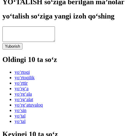
YO‘TALISH so‘ziga berilgan ma’nolar
yo‘talish so‘ziga yangi izoh qo‘shing
Yuborish
Oldingi 10 ta so‘z
yo‘rtoqi
yo‘rtoqilik
yo‘rttir
yo‘rg‘a
yo‘rg‘ala
yo‘rg‘alat
yo‘rg‘atuvaloq
yo‘sin
yo‘tal
yo‘tal
Keyingi 10 ta so‘z