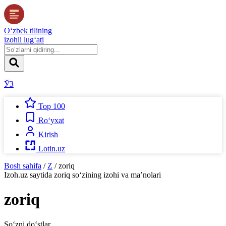
O‘zbek tilining
izohli lug‘ati
ЎЗ
Top 100
Ro‘yxat
Kirish
Lotin.uz
Bosh sahifa
/
Z
/
zoriq
Izoh.uz
saytida
zoriq
so‘zining izohi va ma’nolari
zoriq
So‘zni do‘stlar