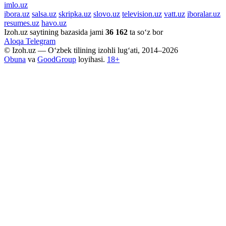
imlo.uz
ibora.uz
salsa.uz
skripka.uz
slovo.uz
television.uz
vatt.uz
iboralar.uz
resumes.uz
havo.uz
Izoh.uz saytining bazasida jami
36 162
ta so‘z bor
Aloqa
Telegram
© Izoh.uz — O‘zbek tilining izohli lug‘ati, 2014–2026
Obuna
va
GoodGroup
loyihasi.
18+