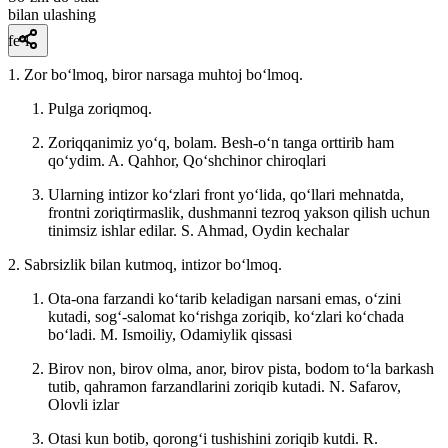
bilan ulashing
fe’l
1. Zor boʻlmoq, biror narsaga muhtoj boʻlmoq.
Pulga zoriqmoq.
Zoriqqanimiz yoʻq, bolam. Besh-oʻn tanga orttirib ham
qoʻydim.
A. Qahhor, Qoʻshchinor chiroqlari
Ularning intizor koʻzlari front yoʻlida, qoʻllari mehnatda,
frontni zoriqtirmaslik, dushmanni tezroq yakson qilish uchun
tinimsiz ishlar edilar.
S. Ahmad, Oydin kechalar
2. Sabrsizlik bilan kutmoq, intizor boʻlmoq.
Ota-ona farzandi koʻtarib keladigan narsani emas, oʻzini
kutadi, sogʻ-salomat koʻrishga zoriqib, koʻzlari koʻchada
boʻladi.
M. Ismoiliy, Odamiylik qissasi
Birov non, birov olma, anor, birov pista, bodom toʻla barkash
tutib, qahramon farzandlarini zoriqib kutadi.
N. Safarov,
Olovli izlar
Otasi kun botib, qorongʻi tushishini zoriqib kutdi.
R.