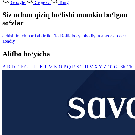
Google
Яндекс
Bing
Siz uchun qiziq bo‘lishi mumkin bo‘lgan
so‘zlar
achishtir
achinarli
abjirlik
aʼlo
Boltiqbo‘yi
abadiyan
abgor
abssess
abadiy
Alifbo bo‘yicha
A
B
D
E
F
G
H
I
J
K
L
M
N
O
P
Q
R
S
T
U
V
X
Y
Z
O‘
G‘
Sh
Ch