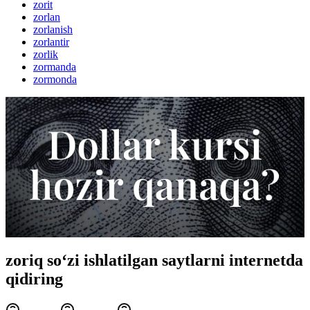
zorit
zorlan
zorlanish
zorlantir
zorlik
zormanda
zormonda
zoriq so‘zi ishlatilgan saytlarni internetda
qidiring