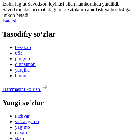
Izohli lugʻat
Savodxon
loyihasi bilan hamkorlikda yaratildi.
Savodxon dasturi matndagi imlo xatolarini aniqlash va tuzatishga
imkon beradi.
Batafsil
Tasodifiy so‘zlar
besabab
ufla
pingvin
oltinsimon
yarqilla
binom
Hammasini ko‘rish
Yangi so'zlar
mehvar
so‘zangaron
yag‘mo
dayan
skan