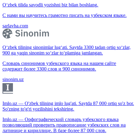
O‘zbek tilida savodli yozishni biz bilan boshlang.
С нами вы научитесь грамотно писать на узбекском языке.
sarlavha.com
O‘zbek tilining sinonimlar lug‘ati. Saytda 3300 tadan ortiq so‘zlar,
900 ga yaqin sinonim so‘zlar to‘plamiga jamlangan.
Словарь синонимов узбекского языка на нашем сайте
содержит более 3300 слов и 900 синонимов.
sinonim.uz
Imlo.uz — O'zbek tilining imlo lug'ati. Saytda 87 000 ortiq so'z bor.
So'zning to'g'ri yozilishini tekshiring.
Imlo.uz — Орфографический словарь узбекского языка
позволяющий проверить правописание узбекских слов на
латинице и кириллице. В базе более 87 000 слов.