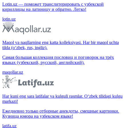
Lotin.uz — поможет транслитерировать с узбекской
кириллицы на латиницу и обратно. Легко!
lotin.uz
Maqol va naqllarning eng katta kolleksiyasi. Har bir maqol uchta
tilda (o‘zbek, rus, ingliz).
Самая большая коллекция пословиц и поговорок на трёх
языках (узбекский, русский, английский).
maqollar.uz
Har kuni eng sara latifalar va kulguli rasmlar. O‘zbek tilidagi kulgu
markazi!
Ежедневно только отборные анекдоты, смешные картинки.
Кузница юмора на узбекском языке!
latifa.uz