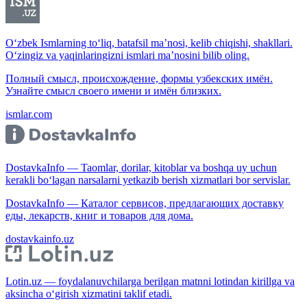
O‘zbek Ismlarning to‘liq, batafsil ma’nosi, kelib chiqishi, shakllari.
O‘zingiz va yaqinlaringizni ismlari ma’nosini bilib oling.
Полный смысл, происхождение, формы узбекских имён.
Узнайте смысл своего имени и имён близких.
ismlar.com
DostavkaInfo — Taomlar, dorilar, kitoblar va boshqa uy uchun
kerakli bo‘lagan narsalarni yetkazib berish xizmatlari bor servislar.
DostavkaInfo — Каталог сервисов, предлагающих доставку
еды, лекарств, книг и товаров для дома.
dostavkainfo.uz
Lotin.uz — foydalanuvchilarga berilgan matnni lotindan kirillga va
aksincha o‘girish xizmatini taklif etadi.