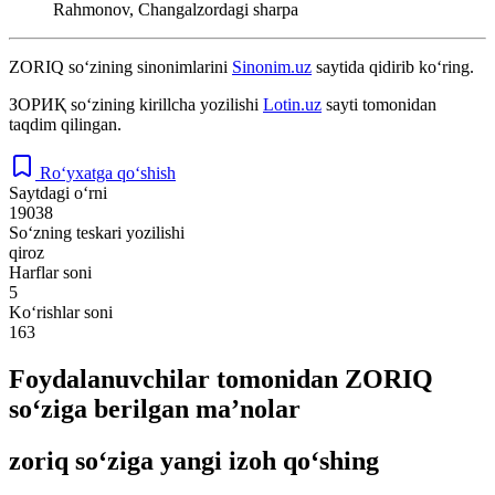
Rahmonov, Changalzordagi sharpa
ZORIQ
so‘zining sinonimlarini
Sinonim.uz
saytida qidirib ko‘ring.
ЗОРИҚ
so‘zining kirillcha yozilishi
Lotin.uz
sayti tomonidan
taqdim qilingan.
Ro‘yxatga qo‘shish
Saytdagi o‘rni
19038
So‘zning teskari yozilishi
qiroz
Harflar soni
5
Ko‘rishlar soni
163
Foydalanuvchilar tomonidan ZORIQ
so‘ziga berilgan ma’nolar
zoriq so‘ziga yangi izoh qo‘shing