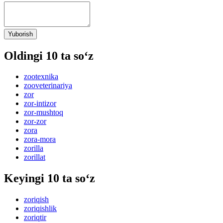
Yuborish
Oldingi 10 ta so‘z
zootexnika
zooveterinariya
zor
zor-intizor
zor-mushtoq
zor-zor
zora
zora-mora
zorilla
zorillat
Keyingi 10 ta so‘z
zoriqish
zoriqishlik
zoriqtir