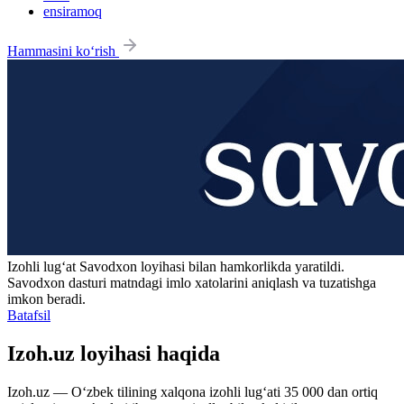
ensiramoq
Hammasini ko‘rish
Izohli lugʻat
Savodxon
loyihasi bilan hamkorlikda yaratildi.
Savodxon dasturi matndagi imlo xatolarini aniqlash va tuzatishga
imkon beradi.
Batafsil
Izoh.uz loyihasi haqida
Izoh.uz — O‘zbek tilining xalqona izohli lug‘ati 35 000 dan ortiq