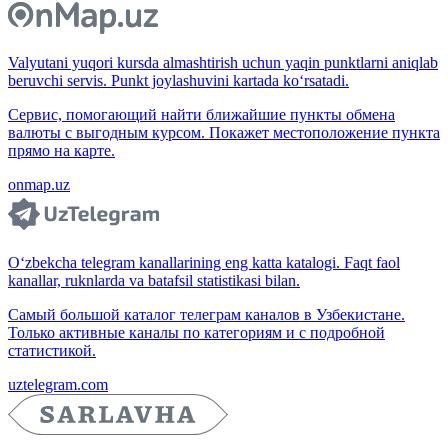
Valyutani yuqori kursda almashtirish uchun yaqin punktlarni aniqlab
beruvchi servis. Punkt joylashuvini kartada ko‘rsatadi.
Сервис, помогающий найти ближайшие пункты обмена
валюты с выгодным курсом. Покажет местоположение пункта
прямо на карте.
onmap.uz
O‘zbekcha telegram kanallarining eng katta katalogi. Faqt faol
kanallar, ruknlarda va batafsil statistikasi bilan.
Самый большой каталог телеграм каналов в Узбекистане.
Только активные каналы по категориям и с подробной
статистикой.
uztelegram.com