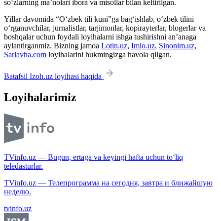
so‘zlarning ma’nolari ibora va misollar bilan keltirilgan.
Yillar davomida “O‘zbek tili kuni”ga bag‘ishlab, o‘zbek tilini
o‘rganuvchilar, jurnalistlar, tarjimonlar, kopirayterlar, blogerlar va
boshqalar uchun foydali loyihalarni ishga tushirishni an’anaga
aylantirganmiz. Bizning jamoa
Lotin.uz
,
Imlo.uz
,
Sinonim.uz
,
Sarlavha.com
loyihalarini hukmingizga havola qilgan.
Batafsil Izoh.uz loyihasi haqida
Loyihalarimiz
TVinfo.uz — Bugun, ertaga va keyingi hafta uchun to‘liq
teledasturlar.
TVinfo.uz — Телепрограмма на сегодня, завтра и ближайшую
неделю.
tvinfo.uz