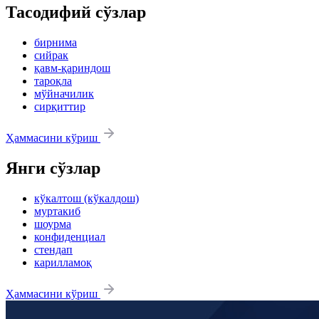
Тасодифий сўзлар
бирнима
сийрак
қавм-қариндош
тароқла
мўйначилик
сирқиттир
Ҳаммасини кўриш
Янги сўзлар
кўкалтош (кўкалдош)
муртакиб
шоурма
конфиденциал
стендап
карилламоқ
Ҳаммасини кўриш