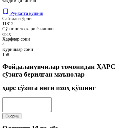
тақдим қилинган.
Рўйхатга қўшиш
Сайтдаги ўрни
11812
Сўзнинг тескари ёзилиши
сраҳ
Ҳарфлар сони
4
Кўришлар сони
158
Фойдаланувчилар томонидан ҲАРС
сўзига берилган маънолар
ҳарс сўзига янги изоҳ қўшинг
Юбориш