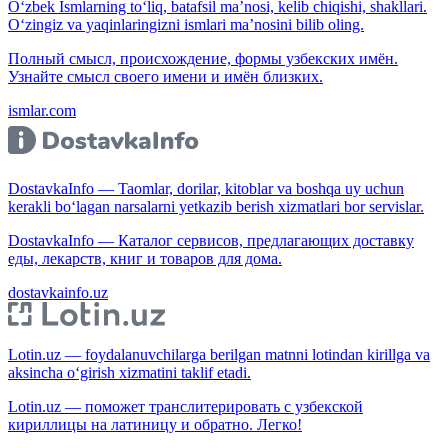
O‘zbek Ismlarning to‘liq, batafsil ma’nosi, kelib chiqishi, shakllari.
O‘zingiz va yaqinlaringizni ismlari ma’nosini bilib oling.
Полный смысл, происхождение, формы узбекских имён.
Узнайте смысл своего имени и имён близких.
ismlar.com
DostavkaInfo — Taomlar, dorilar, kitoblar va boshqa uy uchun
kerakli bo‘lagan narsalarni yetkazib berish xizmatlari bor servislar.
DostavkaInfo — Каталог сервисов, предлагающих доставку
еды, лекарств, книг и товаров для дома.
dostavkainfo.uz
Lotin.uz — foydalanuvchilarga berilgan matnni lotindan kirillga va
aksincha o‘girish xizmatini taklif etadi.
Lotin.uz — поможет транслитерировать с узбекской
кириллицы на латиницу и обратно. Легко!