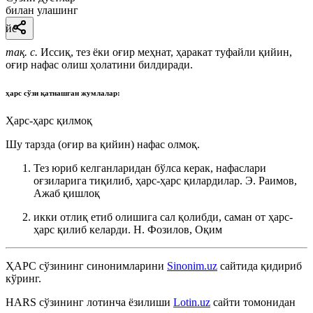
билан улашинг
йс
тақ. с.
Иссиқ, тез ёки оғир меҳнат, ҳаракат туфайли қийин,
оғир нафас олиш ҳолатини билдиради.
ҳарс
сўзи қатнашган жумлалар:
Ҳарс-ҳарс қилмоқ
Шу тарзда (оғир ва қийин) нафас олмоқ.
Тез юриб келганларидан бўлса керак, нафаслари
оғзиларига тиқилиб, ҳарс-ҳарс қилардилар.
Э. Раимов,
Ажаб қишлоқ
икки отлиқ етиб олишига сал қолибди, саман от ҳарс-
ҳарс қилиб келарди.
Н. Фозилов, Оқим
ҲАРС
сўзининг синонимларини
Sinonim.uz
сайтида қидириб
кўринг.
HARS
сўзининг лотинча ёзилиши
Lotin.uz
сайти томонидан