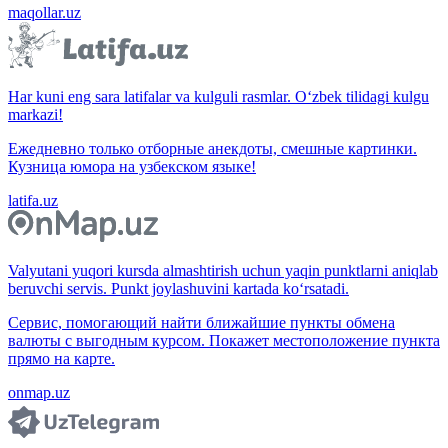
maqollar.uz
Har kuni eng sara latifalar va kulguli rasmlar. O‘zbek tilidagi kulgu
markazi!
Ежедневно только отборные анекдоты, смешные картинки.
Кузница юмора на узбекском языке!
latifa.uz
Valyutani yuqori kursda almashtirish uchun yaqin punktlarni aniqlab
beruvchi servis. Punkt joylashuvini kartada ko‘rsatadi.
Сервис, помогающий найти ближайшие пункты обмена
валюты с выгодным курсом. Покажет местоположение пункта
прямо на карте.
onmap.uz