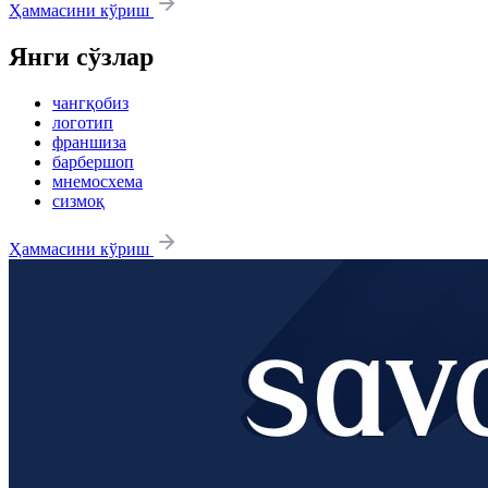
Ҳаммасини кўриш
Янги сўзлар
чангқобиз
логотип
франшиза
барбершоп
мнемосхема
сизмоқ
Ҳаммасини кўриш