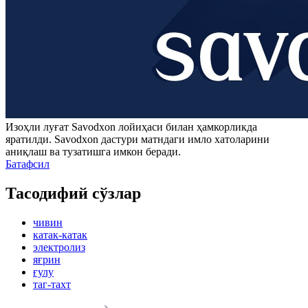
Изоҳли луғат
Savodxon
лойиҳаси билан ҳамкорликда
яратилди.
Savodxon
дастури матндаги имло хатоларини
аниқлаш ва тузатишга имкон беради.
Батафсил
Тасодифий сўзлар
чивин
катак-катак
электролиз
яғрин
ғулу
таг-тахт