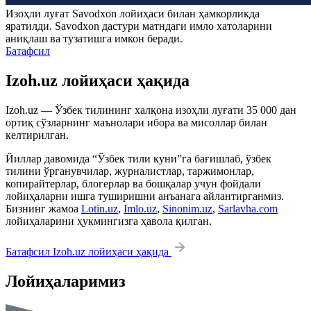
Изоҳли луғат
Savodxon
лойиҳаси билан ҳамкорликда
яратилди.
Savodxon
дастури матндаги имло хатоларини
аниқлаш ва тузатишга имкон беради.
Батафсил
Izoh.uz лойиҳаси ҳақида
Izoh.uz — Ўзбек тилининг халқона изоҳли луғати 35 000 дан
ортиқ сўзларнинг маънолари ибора ва мисоллар билан
келтирилган.
Йиллар давомида “Ўзбек тили куни”га бағишлаб, ўзбек
тилини ўрганувчилар, журналистлар, таржимонлар,
копирайтерлар, блогерлар ва бошқалар учун фойдали
лойиҳаларни ишга туширишни анъанага айлантирганмиз.
Бизнинг жамоа
Lotin.uz
,
Imlo.uz
,
Sinonim.uz
,
Sarlavha.com
лойиҳаларини ҳукмингизга ҳавола қилган.
Батафсил Izoh.uz лойиҳаси ҳақида
Лойиҳаларимиз