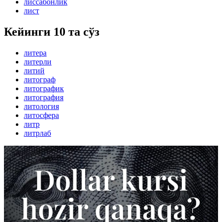
лиссабонлик
лист
Кейинги 10 та сўз
литера
литерли
литий
литограф
литографик
литография
литология
литосфера
литр
литрлаб