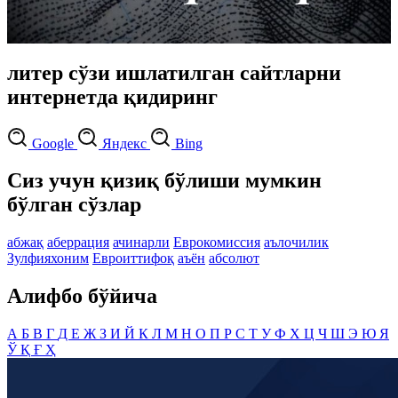
литер сўзи ишлатилган сайтларни
интернетда қидиринг
Google
Яндекс
Bing
Сиз учун қизиқ бўлиши мумкин
бўлган сўзлар
абжақ
аберрация
ачинарли
Еврокомиссия
аълочилик
Зулфияхоним
Евроиттифоқ
аъён
абсолют
Алифбо бўйича
А
Б
В
Г
Д
Е
Ж
З
И
Й
К
Л
М
Н
О
П
Р
С
Т
У
Ф
Х
Ц
Ч
Ш
Э
Ю
Я
Ў
Қ
Ғ
Ҳ