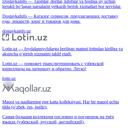
DostavkaInfo — Taomlar, dorilar, kitoblar va boshqa uy uchun
kerakli bo‘lagan narsalarni yetkazib berish xizmatlari bor servislar.
DostavkaInfo — Каталог сервисов, предлагающих доставку
еды, лекарств, книг и товаров для дома.
dostavkainfo.uz
Lotin.uz — foydalanuvchilarga berilgan matnni lotindan kirillga va
aksincha o‘girish xizmatini taklif etadi.
Lotin.uz — поможет транслитерировать с узбекской
кириллицы на латиницу и обратно. Легко!
lotin.uz
Maqol va naqllarning eng katta kolleksiyasi. Har bir maqol uchta
tilda (o‘zbek, rus, ingliz).
Самая большая коллекция пословиц и поговорок на трёх
языках (узбекский, русский, английский).