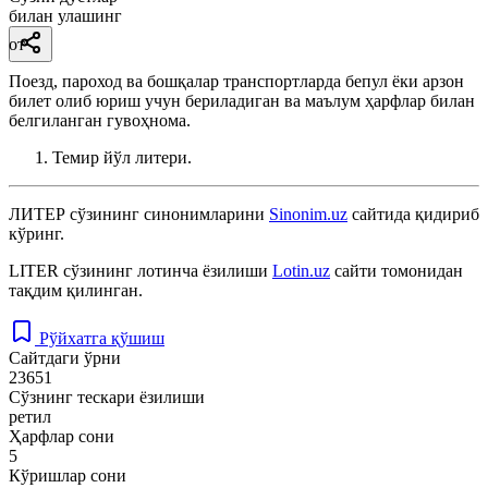
билан улашинг
от
Поезд, пароход ва бошқалар транспортларда бепул ёки арзон
билет олиб юриш учун бериладиган ва маълум ҳарфлар билан
белгиланган гувоҳнома.
Темир йўл литери.
ЛИТЕР
сўзининг синонимларини
Sinonim.uz
сайтида қидириб
кўринг.
LITER
сўзининг лотинча ёзилиши
Lotin.uz
сайти томонидан
тақдим қилинган.
Рўйхатга қўшиш
Сайтдаги ўрни
23651
Сўзнинг тескари ёзилиши
ретил
Ҳарфлар сони
5
Кўришлар сони