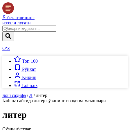
Ўзбек тилининг
изоҳли луғати
O‘Z
Топ 100
Рўйхат
Кириш
Lotin.uz
Бош саҳифа
/
Л
/
литер
Izoh.uz
сайтида
литер
сўзининг изоҳи ва маънолари
литер
Сўзни дўстлар