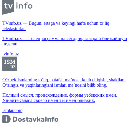
TVinfo.uz — Bugun, ertaga va keyingi hafta uchun to‘liq
teledasturlar.
TVinfo.uz — Телепрограмма на сегодня, завтра и ближайшую
неделю.
tvinfo.uz
O‘zbek Ismlarning to‘liq, batafsil ma’nosi, kelib chiqishi, shakllari.
O‘zingiz va yaqinlaringizni ismlari ma’nosini bilib oling.
Полный смысл, происхождение, формы узбекских имён.
Узнайте смысл своего имени и имён близких.
ismlar.com