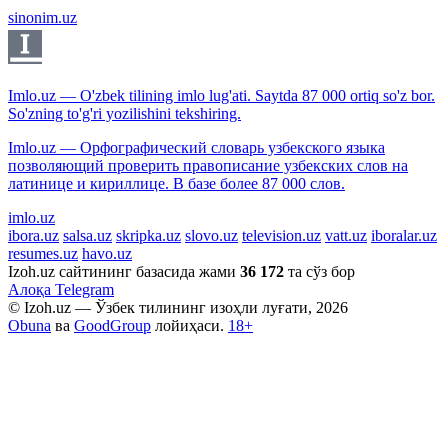
sinonim.uz
Imlo.uz — O'zbek tilining imlo lug'ati. Saytda 87 000 ortiq so'z bor.
So'zning to'g'ri yozilishini tekshiring.
Imlo.uz — Орфографический словарь узбекского языка
позволяющий проверить правописание узбекских слов на
латинице и кириллице. В базе более 87 000 слов.
imlo.uz
ibora.uz
salsa.uz
skripka.uz
slovo.uz
television.uz
vatt.uz
iboralar.uz
resumes.uz
havo.uz
Izoh.uz сайтининг базасида жами
36 172
та сўз бор
Алоқа
Telegram
© Izoh.uz — Ўзбек тилининг изоҳли луғати, 2026
Obuna
ва
GoodGroup
лойиҳаси.
18+