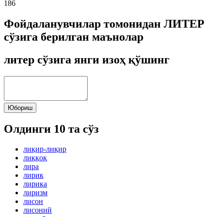
186
Фойдаланувчилар томонидан ЛИТЕР
сўзига берилган маънолар
литер сўзига янги изоҳ қўшинг
Юбориш
Олдинги 10 та сўз
лиқир-лиқир
лиққоқ
лира
лирик
лирика
лиризм
лисон
лисоний