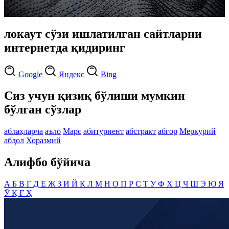
локаут сўзи ишлатилган сайтларни
интернетда қидиринг
Google
Яндекс
Bing
Сиз учун қизиқ бўлиши мумкин
бўлган сўзлар
аблаҳларча
аъло
Марс
абитуриент
абстракт
абгор
Меркурий
абдол
Хоразмий
Алифбо бўйича
А
Б
В
Г
Д
Е
Ж
З
И
Й
К
Л
М
Н
О
П
Р
С
Т
У
Ф
Х
Ц
Ч
Ш
Э
Ю
Я
Ў
Қ
Ғ
Ҳ