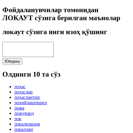
Фойдаланувчилар томонидан
ЛОКАУТ сўзига берилган маънолар
локаут сўзига янги изоҳ қўшинг
Юбориш
Олдинги 10 та сўз
лоҳас
лоҳаслан
лоҳаслантир
лоҳийлаштирил
ложа
ложувард
лок
локализация
локаллан