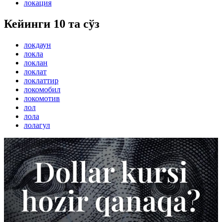
локация
Кейинги 10 та сўз
локдаун
локла
локлан
локлат
локлаттир
локомобил
локомотив
лол
лола
лолагул