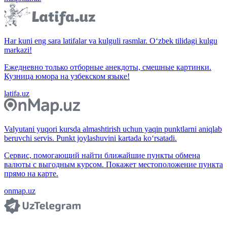
Har kuni eng sara latifalar va kulguli rasmlar. O‘zbek tilidagi kulgu
markazi!
Ежедневно только отборные анекдоты, смешные картинки.
Кузница юмора на узбекском языке!
latifa.uz
Valyutani yuqori kursda almashtirish uchun yaqin punktlarni aniqlab
beruvchi servis. Punkt joylashuvini kartada ko‘rsatadi.
Сервис, помогающий найти ближайшие пункты обмена
валюты с выгодным курсом. Покажет местоположение пункта
прямо на карте.
onmap.uz