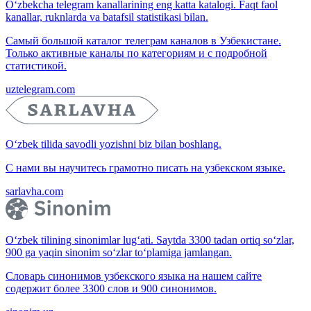
O‘zbekcha telegram kanallarining eng katta katalogi. Faqt faol
kanallar, ruknlarda va batafsil statistikasi bilan.
Самый большой каталог телеграм каналов в Узбекистане.
Только активные каналы по категориям и с подробной
статистикой.
uztelegram.com
O‘zbek tilida savodli yozishni biz bilan boshlang.
С нами вы научитесь грамотно писать на узбекском языке.
sarlavha.com
O‘zbek tilining sinonimlar lug‘ati. Saytda 3300 tadan ortiq so‘zlar,
900 ga yaqin sinonim so‘zlar to‘plamiga jamlangan.
Словарь синонимов узбекского языка на нашем сайте
содержит более 3300 слов и 900 синонимов.