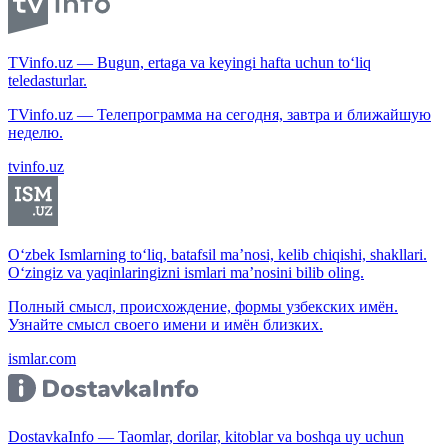
TVinfo.uz — Bugun, ertaga va keyingi hafta uchun to‘liq
teledasturlar.
TVinfo.uz — Телепрограмма на сегодня, завтра и ближайшую
неделю.
tvinfo.uz
O‘zbek Ismlarning to‘liq, batafsil ma’nosi, kelib chiqishi, shakllari.
O‘zingiz va yaqinlaringizni ismlari ma’nosini bilib oling.
Полный смысл, происхождение, формы узбекских имён.
Узнайте смысл своего имени и имён близких.
ismlar.com
DostavkaInfo — Taomlar, dorilar, kitoblar va boshqa uy uchun