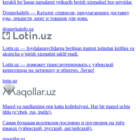
kerakli bo‘lagan narsalarni yetkazib berish xizmatlari bor servislar.
DostavkaInfo — Каталог сервисов, предлагающих доставку
еды, лекарств, книг и товаров для дома.
dostavkainfo.uz
Lotin.uz — foydalanuvchilarga berilgan matnni lotindan kirillga va
aksincha o‘girish xizmatini taklif etadi.
Lotin.uz — поможет транслитерировать с узбекской
кириллицы на латиницу и обратно. Легко!
lotin.uz
Maqol va naqllarning eng katta kolleksiyasi. Har bir maqol uchta
tilda (o‘zbek, rus, ingliz).
Самая большая коллекция пословиц и поговорок на трёх
языках (узбекский, русский, английский).
maqollar.uz