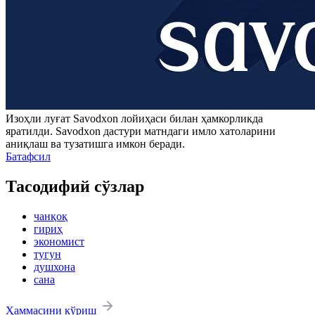
Изоҳли луғат
Savodxon
лойиҳаси билан ҳамкорликда
яратилди.
Savodxon
дастури матндаги имло хатоларини
аниқлаш ва тузатишга имкон беради.
Батафсил
Тасодифий сўзлар
чанқоқ
гириҳ
экономист
тугун
душхона
сана
Ҳаммасини кўриш