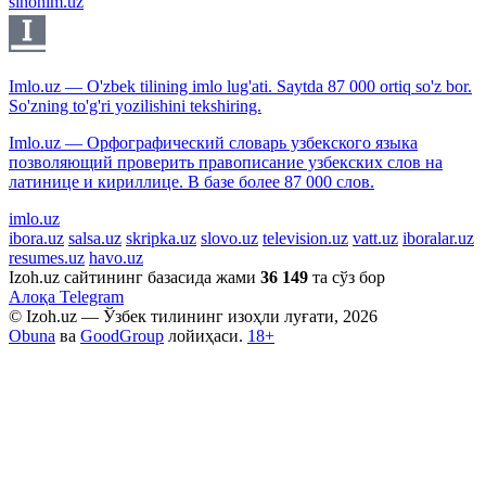
sinonim.uz
Imlo.uz — O'zbek tilining imlo lug'ati. Saytda 87 000 ortiq so'z bor.
So'zning to'g'ri yozilishini tekshiring.
Imlo.uz — Орфографический словарь узбекского языка
позволяющий проверить правописание узбекских слов на
латинице и кириллице. В базе более 87 000 слов.
imlo.uz
ibora.uz
salsa.uz
skripka.uz
slovo.uz
television.uz
vatt.uz
iboralar.uz
resumes.uz
havo.uz
Izoh.uz сайтининг базасида жами
36 149
та сўз бор
Алоқа
Telegram
© Izoh.uz — Ўзбек тилининг изоҳли луғати, 2026
Obuna
ва
GoodGroup
лойиҳаси.
18+