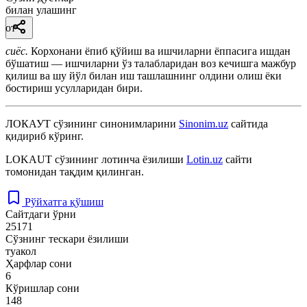
билан улашинг
от
сиёс.
Корхонани ёпиб қўйиш ва ишчиларни ёппасига ишдан
бўшатиш — ишчиларни ўз талабларидан воз кечишга мажбур
қилиш ва шу йўл билан иш ташлашнинг олдини олиш ёки
бостириш усулларидан бири.
ЛОКАУТ
сўзининг синонимларини
Sinonim.uz
сайтида
қидириб кўринг.
LOKAUT
сўзининг лотинча ёзилиши
Lotin.uz
сайти
томонидан тақдим қилинган.
Рўйхатга қўшиш
Сайтдаги ўрни
25171
Сўзнинг тескари ёзилиши
туакол
Ҳарфлар сони
6
Кўришлар сони
148