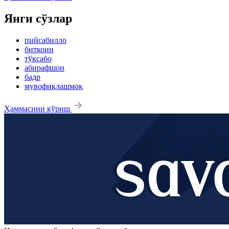
Янги сўзлар
пийсабилло
биткоин
тўқсабо
абирафшон
бадр
мувофиқлашмоқ
Ҳаммасини кўриш