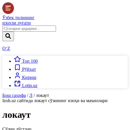
Ўзбек тилининг
изоҳли луғати
O‘Z
Топ 100
Рўйхат
Кириш
Lotin.uz
Бош саҳифа
/
Л
/
локаут
Izoh.uz
сайтида
локаут
сўзининг изоҳи ва маънолари
локаут
Сўзни дўстлар