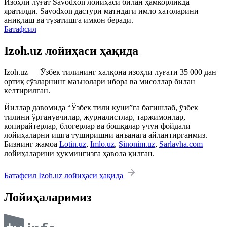
Изоҳли луғат
Savodxon
лойиҳаси билан ҳамкорликда
яратилди.
Savodxon
дастури матндаги имло хатоларини
аниқлаш ва тузатишга имкон беради.
Батафсил
Izoh.uz лойиҳаси ҳақида
Izoh.uz — Ўзбек тилининг халқона изоҳли луғати 35 000 дан
ортиқ сўзларнинг маънолари ибора ва мисоллар билан
келтирилган.
Йиллар давомида “Ўзбек тили куни”га бағишлаб, ўзбек
тилини ўрганувчилар, журналистлар, таржимонлар,
копирайтерлар, блогерлар ва бошқалар учун фойдали
лойиҳаларни ишга туширишни анъанага айлантирганмиз.
Бизнинг жамоа
Lotin.uz
,
Imlo.uz
,
Sinonim.uz
,
Sarlavha.com
лойиҳаларини ҳукмингизга ҳавола қилган.
Батафсил Izoh.uz лойиҳаси ҳақида
Лойиҳаларимиз