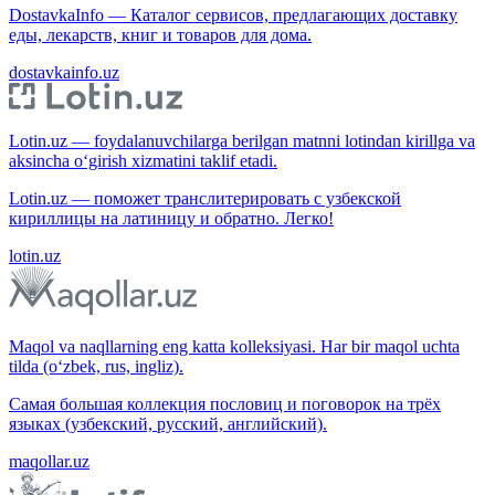
DostavkaInfo — Каталог сервисов, предлагающих доставку
еды, лекарств, книг и товаров для дома.
dostavkainfo.uz
Lotin.uz — foydalanuvchilarga berilgan matnni lotindan kirillga va
aksincha o‘girish xizmatini taklif etadi.
Lotin.uz — поможет транслитерировать с узбекской
кириллицы на латиницу и обратно. Легко!
lotin.uz
Maqol va naqllarning eng katta kolleksiyasi. Har bir maqol uchta
tilda (o‘zbek, rus, ingliz).
Самая большая коллекция пословиц и поговорок на трёх
языках (узбекский, русский, английский).
maqollar.uz