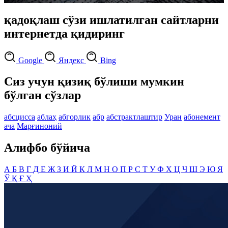
қадоқлаш сўзи ишлатилган сайтларни
интернетда қидиринг
Google
Яндекс
Bing
Сиз учун қизиқ бўлиши мумкин
бўлган сўзлар
абсцисса
аблаҳ
абгорлик
абр
абстрактлаштир
Уран
абонемент
ача
Марғиноний
Алифбо бўйича
А
Б
В
Г
Д
Е
Ж
З
И
Й
К
Л
М
Н
О
П
Р
С
Т
У
Ф
Х
Ц
Ч
Ш
Э
Ю
Я
Ў
Қ
Ғ
Ҳ