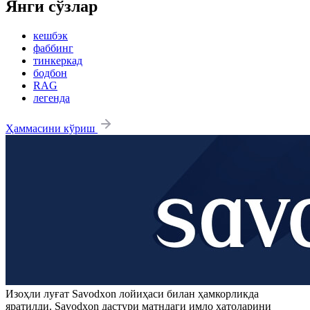
Янги сўзлар
кешбэк
фаббинг
тинкеркад
бодбон
RAG
легенда
Ҳаммасини кўриш
Изоҳли луғат
Savodxon
лойиҳаси билан ҳамкорликда
яратилди.
Savodxon
дастури матндаги имло хатоларини