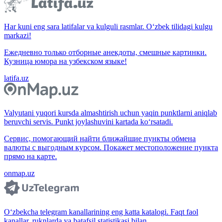
Har kuni eng sara latifalar va kulguli rasmlar. O‘zbek tilidagi kulgu
markazi!
Ежедневно только отборные анекдоты, смешные картинки.
Кузница юмора на узбекском языке!
latifa.uz
Valyutani yuqori kursda almashtirish uchun yaqin punktlarni aniqlab
beruvchi servis. Punkt joylashuvini kartada ko‘rsatadi.
Сервис, помогающий найти ближайшие пункты обмена
валюты с выгодным курсом. Покажет местоположение пункта
прямо на карте.
onmap.uz
O‘zbekcha telegram kanallarining eng katta katalogi. Faqt faol
kanallar, ruknlarda va batafsil statistikasi bilan.