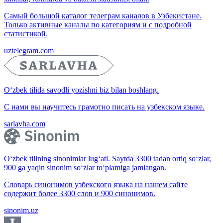
Самый большой каталог телеграм каналов в Узбекистане.
Только активные каналы по категориям и с подробной
статистикой.
uztelegram.com
O‘zbek tilida savodli yozishni biz bilan boshlang.
С нами вы научитесь грамотно писать на узбекском языке.
sarlavha.com
O‘zbek tilining sinonimlar lug‘ati. Saytda 3300 tadan ortiq so‘zlar,
900 ga yaqin sinonim so‘zlar to‘plamiga jamlangan.
Словарь синонимов узбекского языка на нашем сайте
содержит более 3300 слов и 900 синонимов.
sinonim.uz