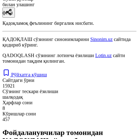
билан улашинг
феъл
Қадоқламоқ феълининг биргалик нисбати.
ҚАДОҚЛАШ
сўзининг синонимларини
Sinonim.uz
сайтида
қидириб кўринг.
QADOQLASH
сўзининг лотинча ёзилиши
Lotin.uz
сайти
томонидан тақдим қилинган.
Рўйхатга қўшиш
Сайтдаги ўрни
15921
Сўзнинг тескари ёзилиши
шалқодақ
Ҳарфлар сони
8
Кўришлар сони
457
Фойдаланувчилар томонидан