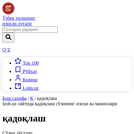
Ўзбек тилининг
изоҳли луғати
O‘Z
Топ 100
Рўйхат
Кириш
Lotin.uz
Бош саҳифа
/
Қ
/
қадоқлаш
Izoh.uz
сайтида
қадоқлаш
сўзининг изоҳи ва маънолари
қадоқлаш
Сўзни дўстлар