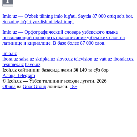
Imlo.uz — O'zbek tilining imlo lug'ati. Saytda 87 000 ortiq so'z bor.
So'zning to'g'ri yozilishini tekshiring.
Imlo.uz — Орфографический словарь узбекского языка
позволяющий проверить правописание узбекских слов на
латинице и кириллице. В базе более 87 000 слов.
imlo.uz
ibora.uz
salsa.uz
skripka.uz
slovo.uz
television.uz
vatt.uz
iboralar.uz
resumes.uz
havo.uz
Izoh.uz сайтининг базасида жами
36 149
та сўз бор
Алоқа
Telegram
© Izoh.uz — Ўзбек тилининг изоҳли луғати, 2026
Obuna
ва
GoodGroup
лойиҳаси.
18+