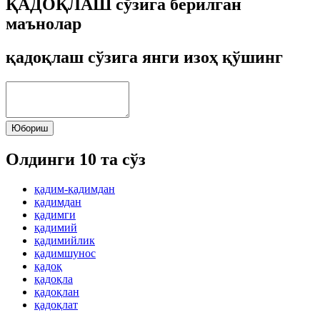
ҚАДОҚЛАШ сўзига берилган
маънолар
қадоқлаш сўзига янги изоҳ қўшинг
Юбориш
Олдинги 10 та сўз
қадим-қадимдан
қадимдан
қадимги
қадимий
қадимийлик
қадимшунос
қадоқ
қадоқла
қадоқлан
қадоқлат