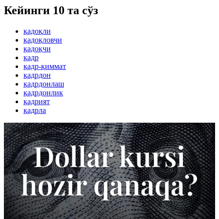
Кейинги 10 та сўз
қадоқли
қадоқловчи
қадоқчи
қадр
қадр-қиммат
қадрдон
қадрдонлаш
қадрдонлик
қадрият
қадрла