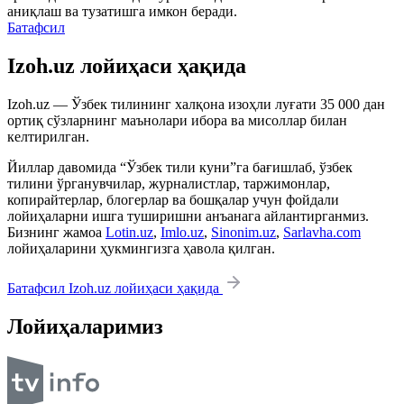
аниқлаш ва тузатишга имкон беради.
Батафсил
Izoh.uz лойиҳаси ҳақида
Izoh.uz — Ўзбек тилининг халқона изоҳли луғати 35 000 дан
ортиқ сўзларнинг маънолари ибора ва мисоллар билан
келтирилган.
Йиллар давомида “Ўзбек тили куни”га бағишлаб, ўзбек
тилини ўрганувчилар, журналистлар, таржимонлар,
копирайтерлар, блогерлар ва бошқалар учун фойдали
лойиҳаларни ишга туширишни анъанага айлантирганмиз.
Бизнинг жамоа
Lotin.uz
,
Imlo.uz
,
Sinonim.uz
,
Sarlavha.com
лойиҳаларини ҳукмингизга ҳавола қилган.
Батафсил Izoh.uz лойиҳаси ҳақида
Лойиҳаларимиз