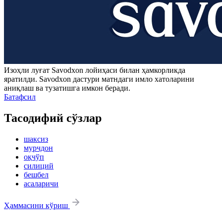
Изоҳли луғат
Savodxon
лойиҳаси билан ҳамкорликда
яратилди.
Savodxon
дастури матндаги имло хатоларини
аниқлаш ва тузатишга имкон беради.
Батафсил
Тасодифий сўзлар
шаксиз
мурчдон
оқчўп
силиций
бешбел
асаларичи
Ҳаммасини кўриш