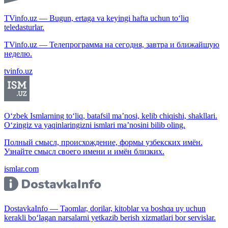
TVinfo.uz — Bugun, ertaga va keyingi hafta uchun to‘liq
teledasturlar.
TVinfo.uz — Телепрограмма на сегодня, завтра и ближайшую
неделю.
tvinfo.uz
O‘zbek Ismlarning to‘liq, batafsil ma’nosi, kelib chiqishi, shakllari.
O‘zingiz va yaqinlaringizni ismlari ma’nosini bilib oling.
Полный смысл, происхождение, формы узбекских имён.
Узнайте смысл своего имени и имён близких.
ismlar.com
DostavkaInfo — Taomlar, dorilar, kitoblar va boshqa uy uchun
kerakli bo‘lagan narsalarni yetkazib berish xizmatlari bor servislar.