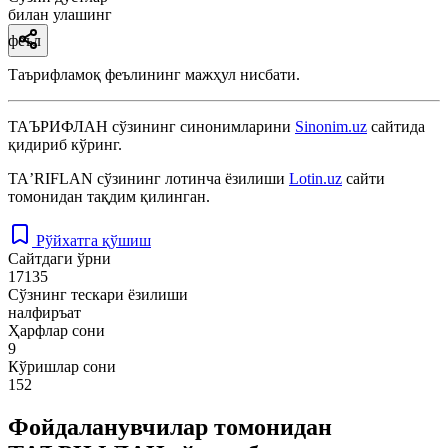
билан улашинг
феъл
Таърифламоқ феълининг мажҳул нисбати.
ТАЪРИФЛАН
сўзининг синонимларини
Sinonim.uz
сайтида
қидириб кўринг.
TAʼRIFLAN
сўзининг лотинча ёзилиши
Lotin.uz
сайти
томонидан тақдим қилинган.
Рўйхатга қўшиш
Сайтдаги ўрни
17135
Сўзнинг тескари ёзилиши
налфиръат
Ҳарфлар сони
9
Кўришлар сони
152
Фойдаланувчилар томонидан