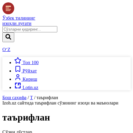
Ўзбек тилининг
изоҳли луғати
O‘Z
Топ 100
Рўйхат
Кириш
Lotin.uz
Бош саҳифа
/
Т
/
таърифлан
Izoh.uz
сайтида
таърифлан
сўзининг изоҳи ва маънолари
таърифлан
Сўзни дўстлар