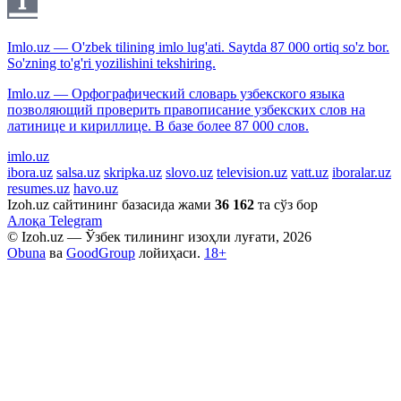
Imlo.uz — O'zbek tilining imlo lug'ati. Saytda 87 000 ortiq so'z bor.
So'zning to'g'ri yozilishini tekshiring.
Imlo.uz — Орфографический словарь узбекского языка
позволяющий проверить правописание узбекских слов на
латинице и кириллице. В базе более 87 000 слов.
imlo.uz
ibora.uz
salsa.uz
skripka.uz
slovo.uz
television.uz
vatt.uz
iboralar.uz
resumes.uz
havo.uz
Izoh.uz сайтининг базасида жами
36 162
та сўз бор
Алоқа
Telegram
© Izoh.uz — Ўзбек тилининг изоҳли луғати, 2026
Obuna
ва
GoodGroup
лойиҳаси.
18+