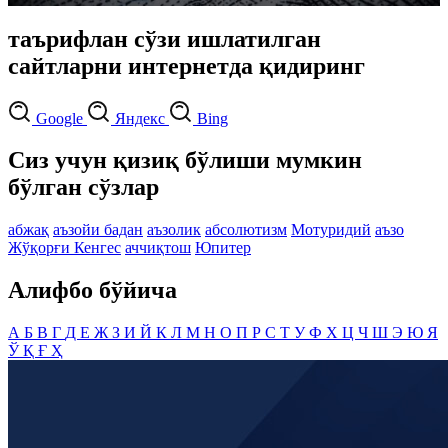
таърифлан сўзи ишлатилган
сайтларни интернетда қидиринг
Google
Яндекс
Bing
Сиз учун қизиқ бўлиши мумкин
бўлган сўзлар
абжақ
аъзойи бадан
аъзолик
абсолютизм
Мотуридий
аъзо
Жўқорғи Кенгес
аччиқтош
Юпитер
Алифбо бўйича
А
Б
В
Г
Д
Е
Ж
З
И
Й
К
Л
М
Н
О
П
Р
С
Т
У
Ф
Х
Ц
Ч
Ш
Э
Ю
Я
Ў
Қ
Ғ
Ҳ