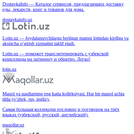
DostavkaInfo — Каталог сервисов, предлагающих доставку
еды, лекарств, книг и товаров для дома.
dostavkainfo.uz
Lotin.uz — foydalanuvchilarga berilgan matnni lotindan kirillga va
aksincha o‘girish xizmatini taklif etadi.
Lotin.uz — поможет транслитерировать с узбекской
кириллицы на латиницу и обратно. Легко!
lotin.uz
Maqol va naqllarning eng katta kolleksiyasi. Har bir maqol uchta
tilda (o‘zbek, rus, ingliz).
Самая большая коллекция пословиц и поговорок на трёх
языках (узбекский, русский, английский).
maqollar.uz