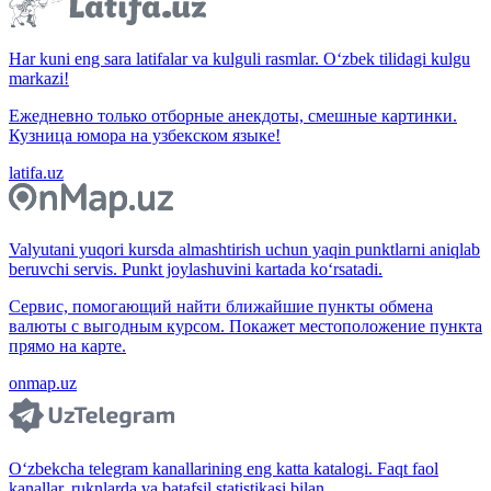
Har kuni eng sara latifalar va kulguli rasmlar. O‘zbek tilidagi kulgu
markazi!
Ежедневно только отборные анекдоты, смешные картинки.
Кузница юмора на узбекском языке!
latifa.uz
Valyutani yuqori kursda almashtirish uchun yaqin punktlarni aniqlab
beruvchi servis. Punkt joylashuvini kartada ko‘rsatadi.
Сервис, помогающий найти ближайшие пункты обмена
валюты с выгодным курсом. Покажет местоположение пункта
прямо на карте.
onmap.uz
O‘zbekcha telegram kanallarining eng katta katalogi. Faqt faol
kanallar, ruknlarda va batafsil statistikasi bilan.