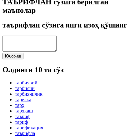
ТАЪРИФЛАН сўзига берилган
маънолар
таърифлан сўзига янги изоҳ қўшинг
Юбориш
Олдинги 10 та сўз
тарбиявий
тарбиячи
тарбиячилик
тарелка
тарҳ
тарҳкаш
таъриф
тариф
тарификация
таърифла