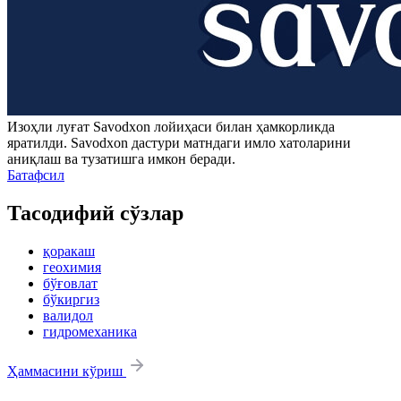
Изоҳли луғат
Savodxon
лойиҳаси билан ҳамкорликда
яратилди.
Savodxon
дастури матндаги имло хатоларини
аниқлаш ва тузатишга имкон беради.
Батафсил
Тасодифий сўзлар
қоракаш
геохимия
бўғовлат
бўкиргиз
валидол
гидромеханика
Ҳаммасини кўриш