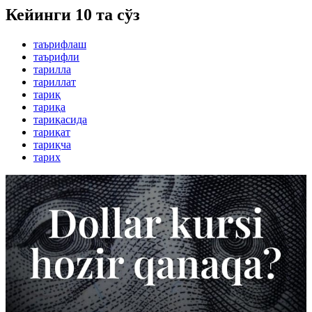
Кейинги 10 та сўз
таърифлаш
таърифли
тарилла
тариллат
тариқ
тариқа
тариқасида
тариқат
тариқча
тарих