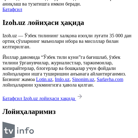
аниқлаш ва тузатишга имкон беради.
Батафсил
Izoh.uz лойиҳаси ҳақида
Izoh.uz — Ўзбек тилининг халқона изоҳли луғати 35 000 дан
ортиқ сўзларнинг маънолари ибора ва мисоллар билан
келтирилган.
Йиллар давомида “Ўзбек тили куни”га бағишлаб, ўзбек
тилини ўрганувчилар, журналистлар, таржимонлар,
копирайтерлар, блогерлар ва бошқалар учун фойдали
лойиҳаларни ишга туширишни анъанага айлантирганмиз.
Бизнинг жамоа
Lotin.uz
,
Imlo.uz
,
Sinonim.uz
,
Sarlavha.com
лойиҳаларини ҳукмингизга ҳавола қилган.
Батафсил Izoh.uz лойиҳаси ҳақида
Лойиҳаларимиз