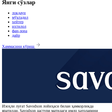
Янги сўзлар
локдаун
мўътадил
хейтер
ихтилол
фан-зона
дайр
Ҳаммасини кўриш
Изоҳли луғат
Savodxon
лойиҳаси билан ҳамкорликда
яратилди.
Savodxon
дастури матндаги имло хатоларини