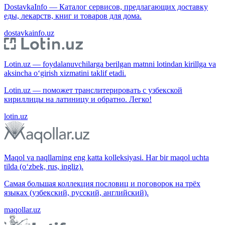
DostavkaInfo — Каталог сервисов, предлагающих доставку
еды, лекарств, книг и товаров для дома.
dostavkainfo.uz
Lotin.uz — foydalanuvchilarga berilgan matnni lotindan kirillga va
aksincha o‘girish xizmatini taklif etadi.
Lotin.uz — поможет транслитерировать с узбекской
кириллицы на латиницу и обратно. Легко!
lotin.uz
Maqol va naqllarning eng katta kolleksiyasi. Har bir maqol uchta
tilda (o‘zbek, rus, ingliz).
Самая большая коллекция пословиц и поговорок на трёх
языках (узбекский, русский, английский).
maqollar.uz