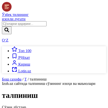
Ўзбек тилининг
изоҳли луғати
O‘Z
Топ 100
Рўйхат
Кириш
Lotin.uz
Бош саҳифа
/
Т
/
талпиниш
Izoh.uz
сайтида
талпиниш
сўзининг изоҳи ва маънолари
талпиниш
Сўзни дўстлар