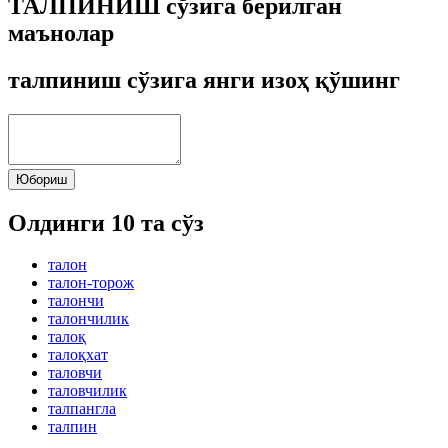
ТАЛПИНИШ сўзига берилган
маънолар
талпиниш сўзига янги изоҳ қўшинг
Юбориш
Олдинги 10 та сўз
талон
талон-торож
талончи
талончилик
талоқ
талоқхат
таловчи
таловчилик
талпангла
талпин