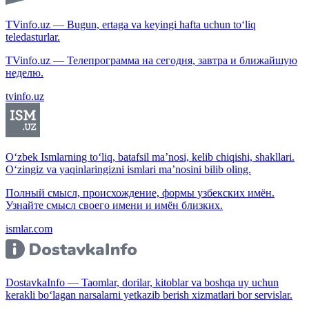
TVinfo.uz — Bugun, ertaga va keyingi hafta uchun to‘liq
teledasturlar.
TVinfo.uz — Телепрограмма на сегодня, завтра и ближайшую
неделю.
tvinfo.uz
O‘zbek Ismlarning to‘liq, batafsil ma’nosi, kelib chiqishi, shakllari.
O‘zingiz va yaqinlaringizni ismlari ma’nosini bilib oling.
Полный смысл, происхождение, формы узбекских имён.
Узнайте смысл своего имени и имён близких.
ismlar.com
DostavkaInfo — Taomlar, dorilar, kitoblar va boshqa uy uchun
kerakli bo‘lagan narsalarni yetkazib berish xizmatlari bor servislar.