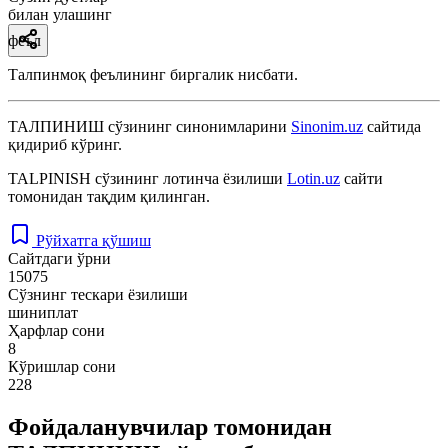
билан улашинг
феъл
Талпинмоқ феълининг биргалик нисбати.
ТАЛПИНИШ
сўзининг синонимларини
Sinonim.uz
сайтида
қидириб кўринг.
TALPINISH
сўзининг лотинча ёзилиши
Lotin.uz
сайти
томонидан тақдим қилинган.
Рўйхатга қўшиш
Сайтдаги ўрни
15075
Сўзнинг тескари ёзилиши
шиниплат
Ҳарфлар сони
8
Кўришлар сони
228
Фойдаланувчилар томонидан