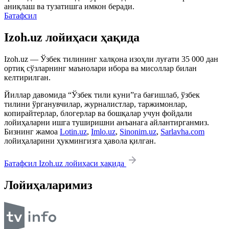
аниқлаш ва тузатишга имкон беради.
Батафсил
Izoh.uz лойиҳаси ҳақида
Izoh.uz — Ўзбек тилининг халқона изоҳли луғати 35 000 дан
ортиқ сўзларнинг маънолари ибора ва мисоллар билан
келтирилган.
Йиллар давомида “Ўзбек тили куни”га бағишлаб, ўзбек
тилини ўрганувчилар, журналистлар, таржимонлар,
копирайтерлар, блогерлар ва бошқалар учун фойдали
лойиҳаларни ишга туширишни анъанага айлантирганмиз.
Бизнинг жамоа
Lotin.uz
,
Imlo.uz
,
Sinonim.uz
,
Sarlavha.com
лойиҳаларини ҳукмингизга ҳавола қилган.
Батафсил Izoh.uz лойиҳаси ҳақида
Лойиҳаларимиз