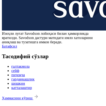
Изоҳли луғат
Savodxon
лойиҳаси билан ҳамкорликда
яратилди.
Savodxon
дастури матндаги имло хатоларини
аниқлаш ва тузатишга имкон беради.
Батафсил
Тасодифий сўзлар
ғалтакмола
сейф
пичоқча
гарданкашлик
шошқин
катталаштир
Ҳаммасини кўриш