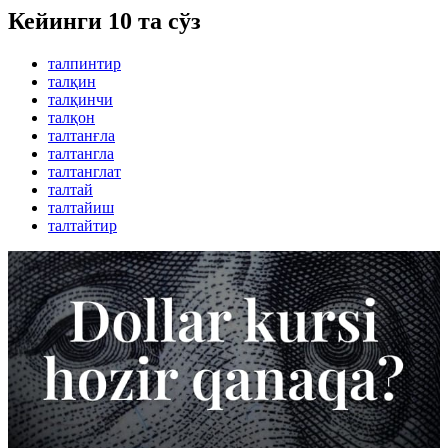
Кейинги 10 та сўз
талпинтир
талқин
талқинчи
талқон
талтанғла
талтангла
талтанглат
талтай
талтайиш
талтайтир