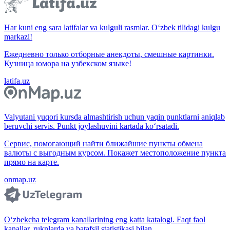
Har kuni eng sara latifalar va kulguli rasmlar. O‘zbek tilidagi kulgu
markazi!
Ежедневно только отборные анекдоты, смешные картинки.
Кузница юмора на узбекском языке!
latifa.uz
Valyutani yuqori kursda almashtirish uchun yaqin punktlarni aniqlab
beruvchi servis. Punkt joylashuvini kartada ko‘rsatadi.
Сервис, помогающий найти ближайшие пункты обмена
валюты с выгодным курсом. Покажет местоположение пункта
прямо на карте.
onmap.uz
O‘zbekcha telegram kanallarining eng katta katalogi. Faqt faol
kanallar, ruknlarda va batafsil statistikasi bilan.