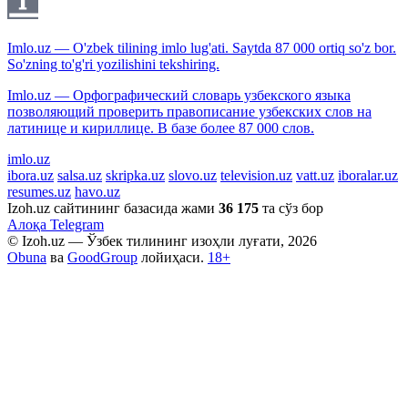
Imlo.uz — O'zbek tilining imlo lug'ati. Saytda 87 000 ortiq so'z bor.
So'zning to'g'ri yozilishini tekshiring.
Imlo.uz — Орфографический словарь узбекского языка
позволяющий проверить правописание узбекских слов на
латинице и кириллице. В базе более 87 000 слов.
imlo.uz
ibora.uz
salsa.uz
skripka.uz
slovo.uz
television.uz
vatt.uz
iboralar.uz
resumes.uz
havo.uz
Izoh.uz сайтининг базасида жами
36 175
та сўз бор
Алоқа
Telegram
© Izoh.uz — Ўзбек тилининг изоҳли луғати, 2026
Obuna
ва
GoodGroup
лойиҳаси.
18+