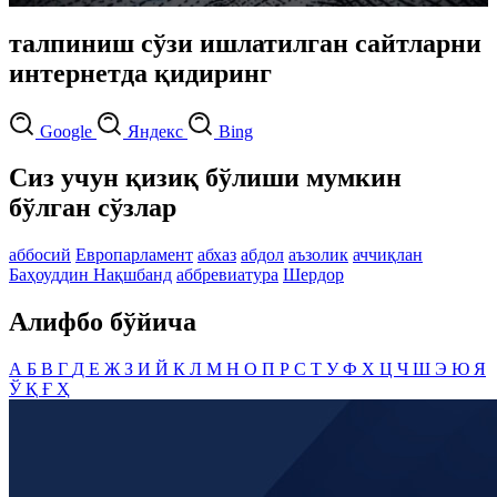
талпиниш сўзи ишлатилган сайтларни
интернетда қидиринг
Google
Яндекс
Bing
Сиз учун қизиқ бўлиши мумкин
бўлган сўзлар
аббосий
Европарламент
абхаз
абдол
аъзолик
аччиқлан
Баҳоуддин Нақшбанд
аббревиатура
Шердор
Алифбо бўйича
А
Б
В
Г
Д
Е
Ж
З
И
Й
К
Л
М
Н
О
П
Р
С
Т
У
Ф
Х
Ц
Ч
Ш
Э
Ю
Я
Ў
Қ
Ғ
Ҳ