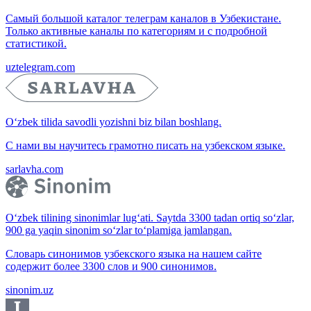
Самый большой каталог телеграм каналов в Узбекистане.
Только активные каналы по категориям и с подробной
статистикой.
uztelegram.com
O‘zbek tilida savodli yozishni biz bilan boshlang.
С нами вы научитесь грамотно писать на узбекском языке.
sarlavha.com
O‘zbek tilining sinonimlar lug‘ati. Saytda 3300 tadan ortiq so‘zlar,
900 ga yaqin sinonim so‘zlar to‘plamiga jamlangan.
Словарь синонимов узбекского языка на нашем сайте
содержит более 3300 слов и 900 синонимов.
sinonim.uz