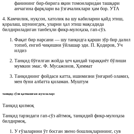
фанининг бир-бирига яқин томонларидан ташқари
анчагина фарқлари ва ўзгачаликлари ҳам бор.
УТА
4. Камчилик, нуқсон, хатолик ва шу кабиларни қайд этиш,
қоралаш, шунингдек, уларни ҳал этиш мақсадида
билдириладиган танбеҳли фикр-мулоҳаза, гап-сўз.
Фақат бир нарсани — шу танқидга қарши зўр бир далил
топиб, енгиб чиқишни ўйлашар эди.
П. Қодиров, Уч
илдиз
Танқид бўғилган жойда ҳеч қандай тараққиёт бўлиши
мумкин эмас.
Ф. Мусажонов, Ҳиммат
Танқиднинг фойдаси катта, ишимизни ўнғариб оламиз,
мен буни албатта қиламан.
Муштум
танқид
сўзи қатнашган жумлалар:
Танқид қилмоқ
Танқид тарзидаги гап-сўз айтмоқ, танқидий фикр-мулоҳаза
билдирмоқ.
У ғўзаларини ўт босган звено бошлиқларининг, сув