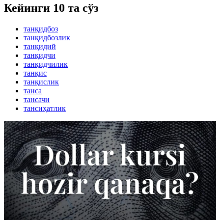
Кейинги 10 та сўз
танқидбоз
танқидбозлик
танқидий
танқидчи
танқидчилик
танқис
танқислик
танса
тансачи
тансиҳатлик