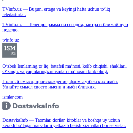
TVinfo.uz — Bugun, ertaga va keyingi hafta uchun to‘liq
teledasturlar.
TVinfo.uz — Телепрограмма на сегодня, завтра и ближайшую
неделю.
tvinfo.uz
O‘zbek Ismlarning to‘liq, batafsil ma’nosi, kelib chiqishi, shakllari.
O‘zingiz va yaqinlaringizni ismlari ma’nosini bilib oling.
Полный смысл, происхождение, формы узбекских имён.
Узнайте смысл своего имени и имён близких.
ismlar.com
DostavkaInfo — Taomlar, dorilar, kitoblar va boshqa uy uchun
kerakli bo‘lagan narsalarni yetkazib berish xizmatlari bor servislar.