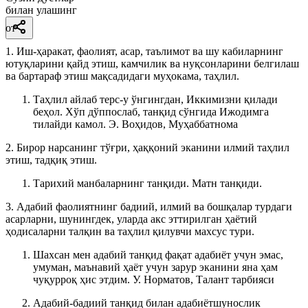
билан улашинг
от
1. Иш-ҳаракат, фаолият, асар, таълимот ва шу кабиларнинг
ютуқларини қайд этиш, камчилик ва нуқсонларини белгилаш
ва бартараф этиш мақсадидаги муҳокама, таҳлил.
Таҳлил айлаб терс-у ўнгингдан, Иккимизни қилади
беҳол. Хўп дўппослаб, танқид сўнгида Ижодимга
тилайди камол.
Э. Воҳидов, Муҳаббатнома
2. Бирор нарсанинг тўғри, ҳаққоний эканини илмий таҳлил
этиш, тадқиқ этиш.
Тарихий манбаларнинг танқиди. Матн танқиди.
3. Адабий фаолиятнинг бадиий, илмий ва бошқалар турдаги
асарларни, шунингдек, уларда акс эттирилган ҳаётий
ҳодисаларни талқин ва таҳлил қилувчи махсус тури.
Шахсан мен адабий танқид фақат адабиёт учун эмас,
умуман, маънавий ҳаёт учун зарур эканини яна ҳам
чуқурроқ ҳис этдим.
У. Норматов, Талант тарбияси
Адабий-бадиий танқид билан адабиётшунослик