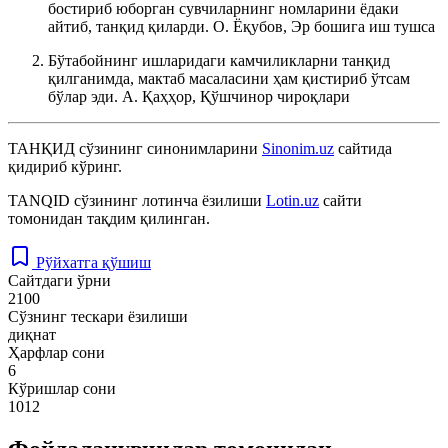
бостириб юборган сувчиларнинг номларини ёдаки
айтиб, танқид қиларди.
О. Ёқубов, Эр бошига иш тушса
Бўтабойнинг ишларидаги камчиликларни танқид
қилганимда, мактаб масаласини ҳам қистириб ўтсам
бўлар эди.
А. Қаҳҳор, Қўшчинор чироқлари
ТАНҚИД
сўзининг синонимларини
Sinonim.uz
сайтида
қидириб кўринг.
TANQID
сўзининг лотинча ёзилиши
Lotin.uz
сайти
томонидан тақдим қилинган.
Рўйхатга қўшиш
Сайтдаги ўрни
2100
Сўзнинг тескари ёзилиши
диқнат
Ҳарфлар сони
6
Кўришлар сони
1012