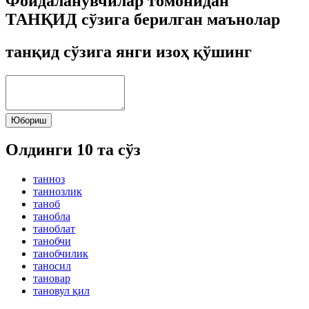
Фойдаланувчилар томонидан
ТАНҚИД сўзига берилган маънолар
танқид сўзига янги изоҳ қўшинг
Юбориш
Олдинги 10 та сўз
танноз
таннозлик
таноб
танобла
таноблат
танобчи
танобчилик
таносил
тановар
тановул қил