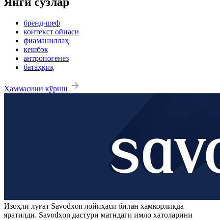
Янги сўзлар
бренд-шеф
контекст ойнаси
фиаманиллаҳ
кешбэк
антропогенез
батаҳқиқ
Ҳаммасини кўриш
Изоҳли луғат
Savodxon
лойиҳаси билан ҳамкорликда
яратилди.
Savodxon
дастури матндаги имло хатоларини