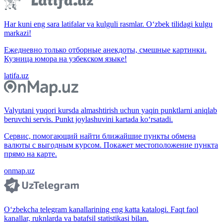
Har kuni eng sara latifalar va kulguli rasmlar. O‘zbek tilidagi kulgu
markazi!
Ежедневно только отборные анекдоты, смешные картинки.
Кузница юмора на узбекском языке!
latifa.uz
Valyutani yuqori kursda almashtirish uchun yaqin punktlarni aniqlab
beruvchi servis. Punkt joylashuvini kartada ko‘rsatadi.
Сервис, помогающий найти ближайшие пункты обмена
валюты с выгодным курсом. Покажет местоположение пункта
прямо на карте.
onmap.uz
O‘zbekcha telegram kanallarining eng katta katalogi. Faqt faol
kanallar, ruknlarda va batafsil statistikasi bilan.