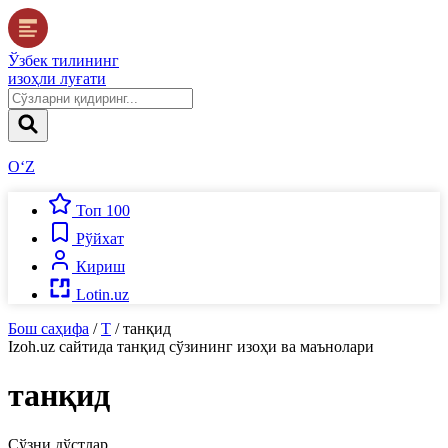
Ўзбек тилининг
изоҳли луғати
O‘Z
Топ 100
Рўйхат
Кириш
Lotin.uz
Бош саҳифа
/
Т
/
танқид
Izoh.uz
сайтида
танқид
сўзининг изоҳи ва маънолари
танқид
Сўзни дўстлар