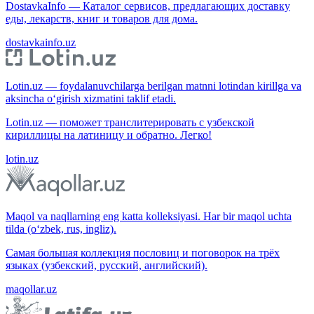
DostavkaInfo — Каталог сервисов, предлагающих доставку
еды, лекарств, книг и товаров для дома.
dostavkainfo.uz
Lotin.uz — foydalanuvchilarga berilgan matnni lotindan kirillga va
aksincha o‘girish xizmatini taklif etadi.
Lotin.uz — поможет транслитерировать с узбекской
кириллицы на латиницу и обратно. Легко!
lotin.uz
Maqol va naqllarning eng katta kolleksiyasi. Har bir maqol uchta
tilda (o‘zbek, rus, ingliz).
Самая большая коллекция пословиц и поговорок на трёх
языках (узбекский, русский, английский).
maqollar.uz