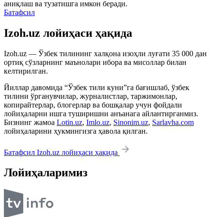
аниқлаш ва тузатишга имкон беради.
Батафсил
Izoh.uz лойиҳаси ҳақида
Izoh.uz — Ўзбек тилининг халқона изоҳли луғати 35 000 дан
ортиқ сўзларнинг маънолари ибора ва мисоллар билан
келтирилган.
Йиллар давомида “Ўзбек тили куни”га бағишлаб, ўзбек
тилини ўрганувчилар, журналистлар, таржимонлар,
копирайтерлар, блогерлар ва бошқалар учун фойдали
лойиҳаларни ишга туширишни анъанага айлантирганмиз.
Бизнинг жамоа
Lotin.uz
,
Imlo.uz
,
Sinonim.uz
,
Sarlavha.com
лойиҳаларини ҳукмингизга ҳавола қилган.
Батафсил Izoh.uz лойиҳаси ҳақида
Лойиҳаларимиз