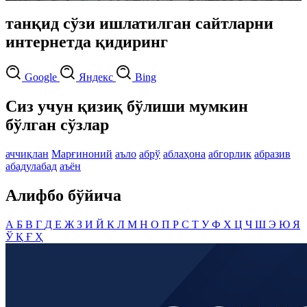
танқид сўзи ишлатилган сайтларни
интернетда қидиринг
Google
Яндекс
Bing
Сиз учун қизиқ бўлиши мумкин
бўлган сўзлар
аччиқлан
Марғиноний
аъло
абрў
аблаҳона
абгорлик
абразив
абадулабад
аъён
Алифбо бўйича
А
Б
В
Г
Д
Е
Ж
З
И
Й
К
Л
М
Н
О
П
Р
С
Т
У
Ф
Х
Ц
Ч
Ш
Э
Ю
Я
Ў
Қ
Ғ
Ҳ