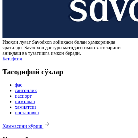
Изоҳли луғат
Savodxon
лойиҳаси билан ҳамкорликда
яратилди.
Savodxon
дастури матндаги имло хатоларини
аниқлаш ва тузатишга имкон беради.
Батафсил
Тасодифий сўзлар
фас
сайгонлик
паспорт
нимталан
ҳамиятсиз
постановка
Ҳаммасини кўриш