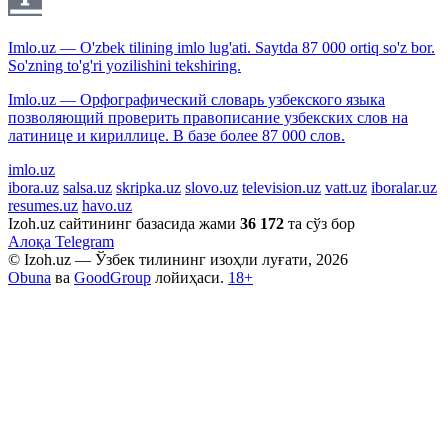
Imlo.uz — O'zbek tilining imlo lug'ati. Saytda 87 000 ortiq so'z bor.
So'zning to'g'ri yozilishini tekshiring.
Imlo.uz — Орфографический словарь узбекского языка
позволяющий проверить правописание узбекских слов на
латинице и кириллице. В базе более 87 000 слов.
imlo.uz
ibora.uz
salsa.uz
skripka.uz
slovo.uz
television.uz
vatt.uz
iboralar.uz
resumes.uz
havo.uz
Izoh.uz сайтининг базасида жами
36 172
та сўз бор
Алоқа
Telegram
© Izoh.uz — Ўзбек тилининг изоҳли луғати, 2026
Obuna
ва
GoodGroup
лойиҳаси.
18+