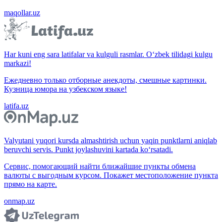
maqollar.uz
Har kuni eng sara latifalar va kulguli rasmlar. O‘zbek tilidagi kulgu
markazi!
Ежедневно только отборные анекдоты, смешные картинки.
Кузница юмора на узбекском языке!
latifa.uz
Valyutani yuqori kursda almashtirish uchun yaqin punktlarni aniqlab
beruvchi servis. Punkt joylashuvini kartada ko‘rsatadi.
Сервис, помогающий найти ближайшие пункты обмена
валюты с выгодным курсом. Покажет местоположение пункта
прямо на карте.
onmap.uz