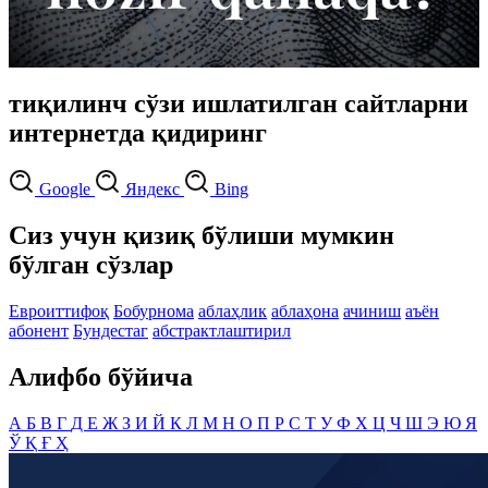
тиқилинч сўзи ишлатилган сайтларни
интернетда қидиринг
Google
Яндекс
Bing
Сиз учун қизиқ бўлиши мумкин
бўлган сўзлар
Евроиттифоқ
Бобурнома
аблаҳлик
аблаҳона
ачиниш
аъён
абонент
Бундестаг
абстрактлаштирил
Алифбо бўйича
А
Б
В
Г
Д
Е
Ж
З
И
Й
К
Л
М
Н
О
П
Р
С
Т
У
Ф
Х
Ц
Ч
Ш
Э
Ю
Я
Ў
Қ
Ғ
Ҳ