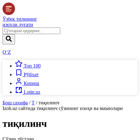
Ўзбек тилининг
изоҳли луғати
O‘Z
Топ 100
Рўйхат
Кириш
Lotin.uz
Бош саҳифа
/
Т
/
тиқилинч
Izoh.uz
сайтида
тиқилинч
сўзининг изоҳи ва маънолари
тиқилинч
Сўзни дўстлар