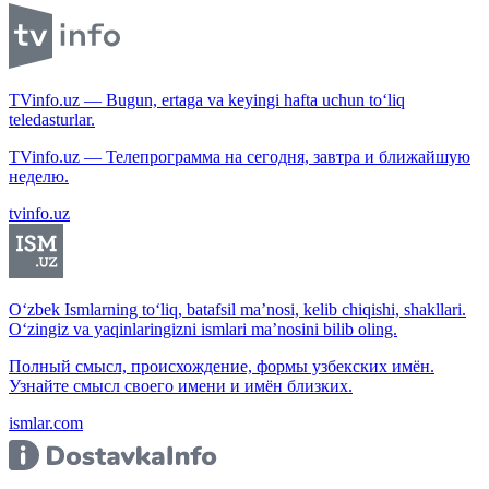
TVinfo.uz — Bugun, ertaga va keyingi hafta uchun to‘liq
teledasturlar.
TVinfo.uz — Телепрограмма на сегодня, завтра и ближайшую
неделю.
tvinfo.uz
O‘zbek Ismlarning to‘liq, batafsil ma’nosi, kelib chiqishi, shakllari.
O‘zingiz va yaqinlaringizni ismlari ma’nosini bilib oling.
Полный смысл, происхождение, формы узбекских имён.
Узнайте смысл своего имени и имён близких.
ismlar.com