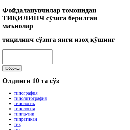
Фойдаланувчилар томонидан
ТИҚИЛИНЧ сўзига берилган
маънолар
тиқилинч сўзига янги изоҳ қўшинг
Юбориш
Олдинги 10 та сўз
типография
типолитография
типологик
типология
типпа-тик
типратикан
тиқ
тиқ