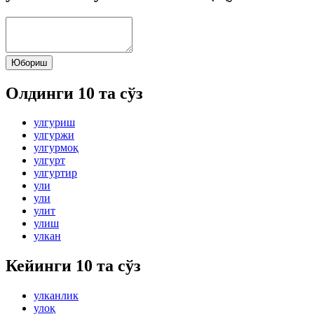
Юбориш
Олдинги 10 та сўз
улгуриш
улгуржи
улгурмоқ
улгурт
улгуртир
ули
ули
улит
улиш
улкан
Кейинги 10 та сўз
улканлик
улоқ