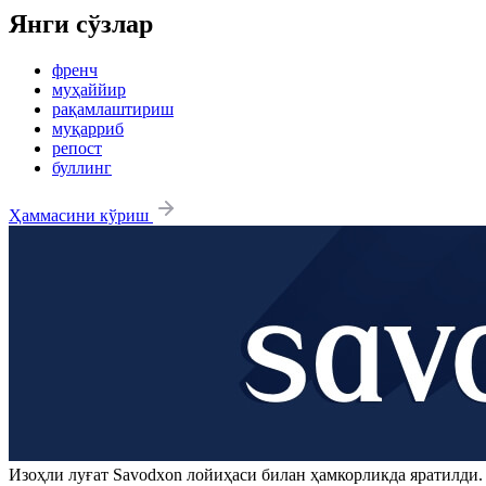
Янги сўзлар
френч
муҳаййир
рақамлаштириш
муқарриб
репост
буллинг
Ҳаммасини кўриш
Изоҳли луғат
Savodxon
лойиҳаси билан ҳамкорликда яратилди