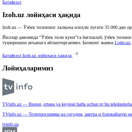
Батафсил
Izoh.uz лойиҳаси ҳақида
Izoh.uz — Ўзбек тилининг халқона изоҳли луғати 35 000 дан о
Йиллар давомида “Ўзбек тили куни”га бағишлаб, ўзбек тилини
туширишни анъанага айлантирганмиз. Бизнинг жамоа
Lotin.uz
Батафсил Izoh.uz лойиҳаси ҳақида
Лойиҳаларимиз
TVinfo.uz — Bugun, ertaga va keyingi hafta uchun to‘liq teledasturlar
TVinfo.uz — Телепрограмма на сегодня, завтра и ближайшую н
tvinfo.uz