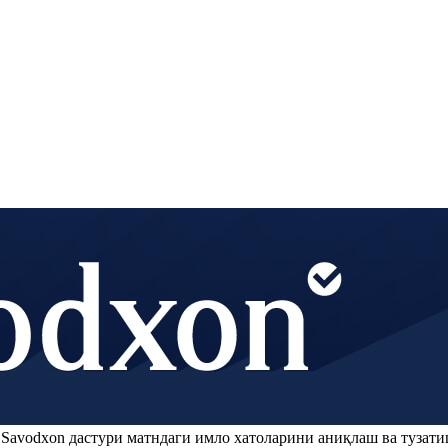
.
Savodxon
дастури матндаги имло хатоларини аниқлаш ва тузати