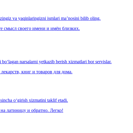
‘zingiz va yaqinlaringizni ismlari ma’nosini bilib oling.
е смысл своего имени и имён близких.
o‘lagan narsalarni yetkazib berish xizmatlari bor servislar.
лекарств, книг и товаров для дома.
ncha o‘girish xizmatini taklif etadi.
на латиницу и обратно. Легко!