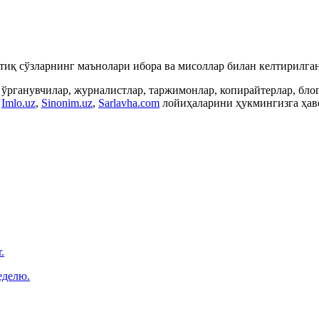
ртиқ сўзларнинг маънолари ибора ва мисоллар билан келтирилган
 ўрганувчилар, журналистлар, таржимонлар, копирайтерлар, бл
,
Imlo.uz
,
Sinonim.uz
,
Sarlavha.com
лойиҳаларини ҳукмингизга ҳаво
.
еделю.