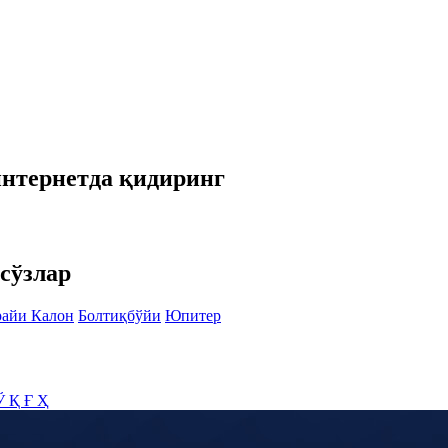
интернетда қидиринг
сўзлар
айи Калон
Болтиқбўйи
Юпитер
Ў
Қ
Ғ
Ҳ