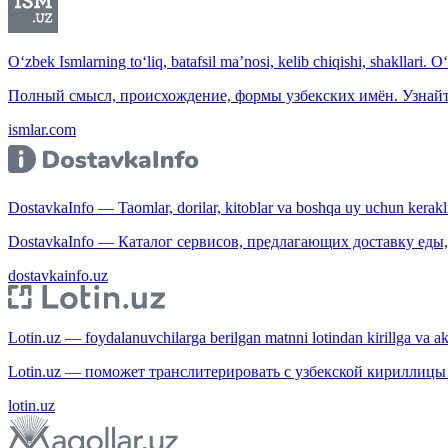
O‘zbek Ismlarning to‘liq, batafsil ma’nosi, kelib chiqishi, shakllari. O
Полный смысл, происхождение, формы узбекских имён. Узнайт
ismlar.com
DostavkaInfo — Taomlar, dorilar, kitoblar va boshqa uy uchun kerakli b
DostavkaInfo — Каталог сервисов, предлагающих доставку еды, 
dostavkainfo.uz
Lotin.uz — foydalanuvchilarga berilgan matnni lotindan kirillga va aksi
Lotin.uz — поможет транслитерировать с узбекской кириллицы 
lotin.uz