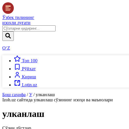
Ўзбек тилининг
изоҳли луғати
O‘Z
Топ 100
Рўйхат
Кириш
Lotin.uz
Бош саҳифа
/
У
/
улканлаш
Izoh.uz
сайтида
улканлаш
сўзининг изоҳи ва маънолари
улканлаш
Сўзни дўстлар