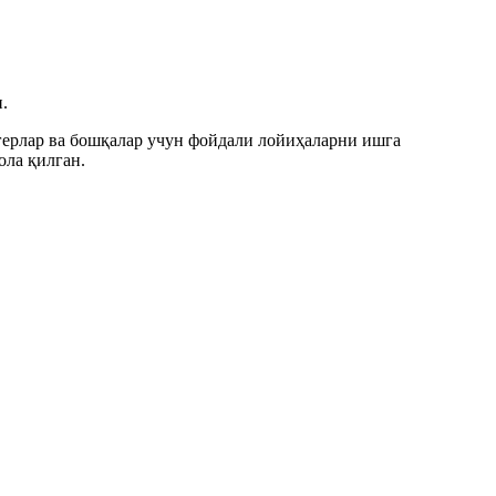
.
огерлар ва бошқалар учун фойдали лойиҳаларни ишга
ла қилган.