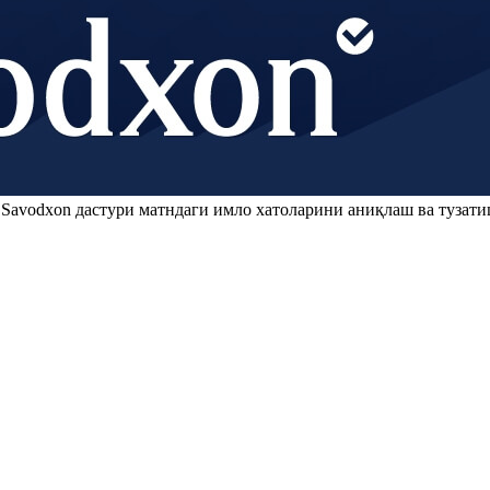
.
Savodxon
дастури матндаги имло хатоларини аниқлаш ва тузати