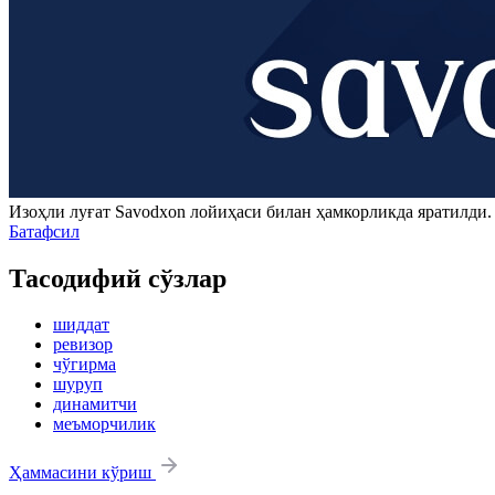
Изоҳли луғат
Savodxon
лойиҳаси билан ҳамкорликда яратилди
Батафсил
Тасодифий сўзлар
шиддат
ревизор
чўгирма
шуруп
динамитчи
меъморчилик
Ҳаммасини кўриш