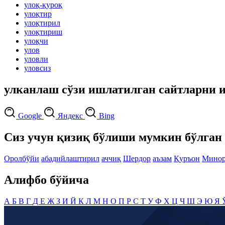
улоқ-қуроқ
улоқтир
улоқтирил
улоқтириш
улоқчи
улов
уловли
уловсиз
улканлаш сўзи ишлатилган сайтларни 
Google
Яндекс
Bing
Сиз учун қизиқ бўлиши мумкин бўлган 
Оролбўйи
абадийлаштирил
аччиқ
Шердор
аъзам
Қуръон
Минор
Алифбо бўйича
А
Б
В
Г
Д
Е
Ж
З
И
Й
К
Л
М
Н
О
П
Р
С
Т
У
Ф
Х
Ц
Ч
Ш
Э
Ю
Я