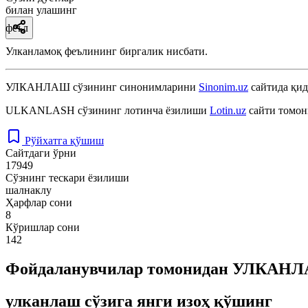
билан улашинг
феъл
Улканламоқ феълининг биргалик нисбати.
УЛКАНЛАШ
сўзининг синонимларини
Sinonim.uz
сайтида қид
ULKANLASH
сўзининг лотинча ёзилиши
Lotin.uz
сайти томон
Рўйхатга қўшиш
Сайтдаги ўрни
17949
Сўзнинг тескари ёзилиши
шалнаклу
Ҳарфлар сони
8
Кўришлар сони
142
Фойдаланувчилар томонидан УЛКАНЛА
улканлаш сўзига янги изоҳ қўшинг