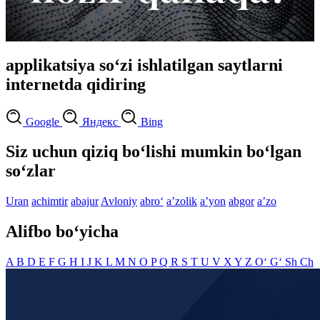
applikatsiya so‘zi ishlatilgan saytlarni
internetda qidiring
Google
Яндекс
Bing
Siz uchun qiziq bo‘lishi mumkin bo‘lgan
so‘zlar
Uran
achimtir
abajur
Avloniy
abro‘
aʼzolik
aʼyon
abgor
aʼzo
Alifbo bo‘yicha
A
B
D
E
F
G
H
I
J
K
L
M
N
O
P
Q
R
S
T
U
V
X
Y
Z
O‘
G‘
Sh
Ch