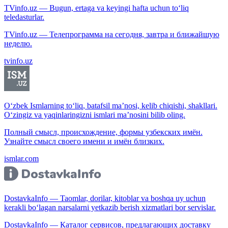
TVinfo.uz — Bugun, ertaga va keyingi hafta uchun to‘liq
teledasturlar.
TVinfo.uz — Телепрограмма на сегодня, завтра и ближайшую
неделю.
tvinfo.uz
O‘zbek Ismlarning to‘liq, batafsil ma’nosi, kelib chiqishi, shakllari.
O‘zingiz va yaqinlaringizni ismlari ma’nosini bilib oling.
Полный смысл, происхождение, формы узбекских имён.
Узнайте смысл своего имени и имён близких.
ismlar.com
DostavkaInfo — Taomlar, dorilar, kitoblar va boshqa uy uchun
kerakli bo‘lagan narsalarni yetkazib berish xizmatlari bor servislar.
DostavkaInfo — Каталог сервисов, предлагающих доставку