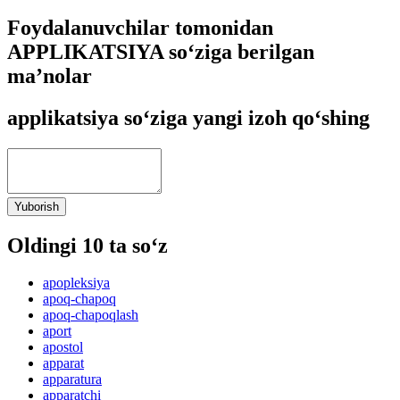
Foydalanuvchilar tomonidan
APPLIKATSIYA so‘ziga berilgan
ma’nolar
applikatsiya so‘ziga yangi izoh qo‘shing
Yuborish
Oldingi 10 ta so‘z
apopleksiya
apoq-chapoq
apoq-chapoqlash
aport
apostol
apparat
apparatura
apparatchi