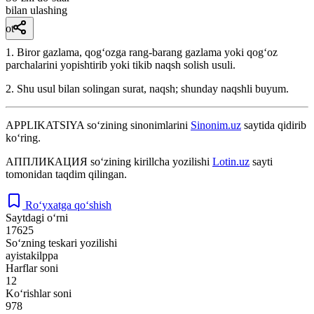
bilan ulashing
ot
1. Biror gazlama, qogʻozga rang-barang gazlama yoki qogʻoz
parchalarini yopishtirib yoki tikib naqsh solish usuli.
2. Shu usul bilan solingan surat, naqsh; shunday naqshli buyum.
APPLIKATSIYA
so‘zining sinonimlarini
Sinonim.uz
saytida qidirib
ko‘ring.
АППЛИКАЦИЯ
so‘zining kirillcha yozilishi
Lotin.uz
sayti
tomonidan taqdim qilingan.
Ro‘yxatga qo‘shish
Saytdagi o‘rni
17625
So‘zning teskari yozilishi
ayistakilppa
Harflar soni
12
Ko‘rishlar soni
978