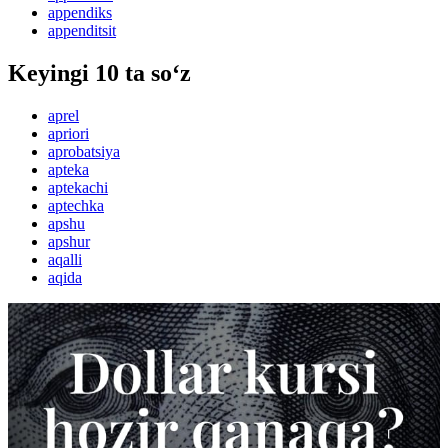
appendiks
appenditsit
Keyingi 10 ta so‘z
aprel
apriori
aprobatsiya
apteka
aptekachi
aptechka
apshu
apshur
aqalli
aqida