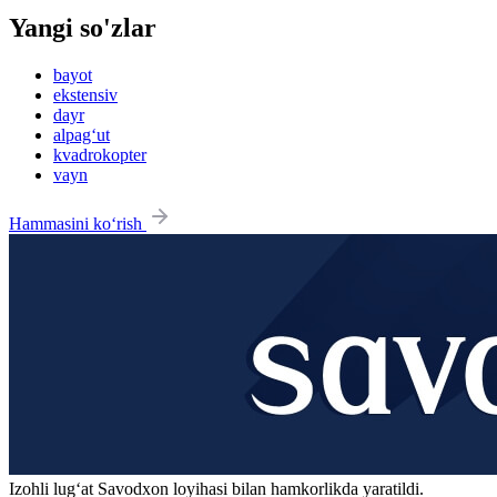
Yangi so'zlar
bayot
ekstensiv
dayr
alpag‘ut
kvadrokopter
vayn
Hammasini ko‘rish
Izohli lugʻat
Savodxon
loyihasi bilan hamkorlikda yaratildi.