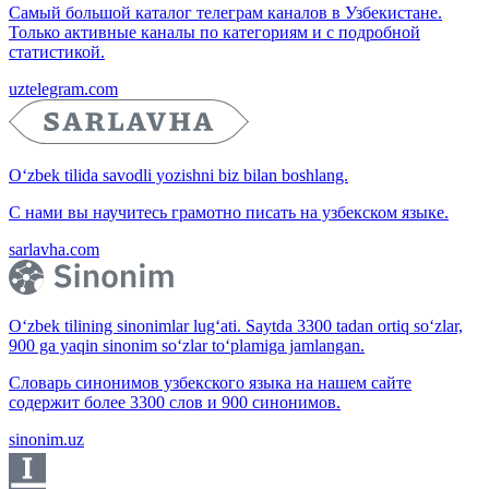
Самый большой каталог телеграм каналов в Узбекистане.
Только активные каналы по категориям и с подробной
статистикой.
uztelegram.com
O‘zbek tilida savodli yozishni biz bilan boshlang.
С нами вы научитесь грамотно писать на узбекском языке.
sarlavha.com
O‘zbek tilining sinonimlar lug‘ati. Saytda 3300 tadan ortiq so‘zlar,
900 ga yaqin sinonim so‘zlar to‘plamiga jamlangan.
Словарь синонимов узбекского языка на нашем сайте
содержит более 3300 слов и 900 синонимов.
sinonim.uz