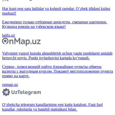
Har kuni eng sara latifalar va kulguli rasmlar. O‘zbek tilidagi kulgu
markazi!
Ежедневно только отборные анекдоты, смешные картинки.
Кузница юмора на узбекском языке!
latifa.uz
Valyutani yuqori kursda almashtirish uchun yaqin punktlarni aniqlab
beruvchi servis. Punkt joylashuvini kartada ko‘rsatadi.
Сервис, помогающий найти ближайшие пункты обмена
валюты с выгодным курсом. Покажет местоположение пункта
прямо на карте.
onmap.uz
O‘zbekcha telegram kanallarining eng katta katalogi. Faqt faol
kanallar, ruknlarda va batafsil statistikasi bilan.