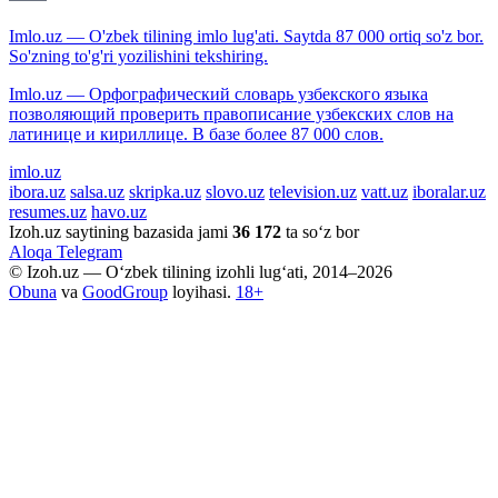
Imlo.uz — O'zbek tilining imlo lug'ati. Saytda 87 000 ortiq so'z bor.
So'zning to'g'ri yozilishini tekshiring.
Imlo.uz — Орфографический словарь узбекского языка
позволяющий проверить правописание узбекских слов на
латинице и кириллице. В базе более 87 000 слов.
imlo.uz
ibora.uz
salsa.uz
skripka.uz
slovo.uz
television.uz
vatt.uz
iboralar.uz
resumes.uz
havo.uz
Izoh.uz saytining bazasida jami
36 172
ta so‘z bor
Aloqa
Telegram
© Izoh.uz — O‘zbek tilining izohli lug‘ati, 2014–2026
Obuna
va
GoodGroup
loyihasi.
18+