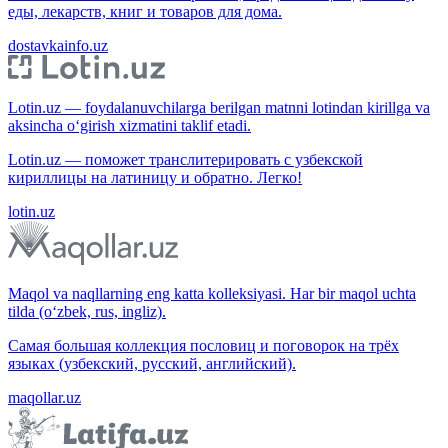
еды, лекарств, книг и товаров для дома.
dostavkainfo.uz
Lotin.uz — foydalanuvchilarga berilgan matnni lotindan kirillga va
aksincha o‘girish xizmatini taklif etadi.
Lotin.uz — поможет транслитерировать с узбекской
кириллицы на латиницу и обратно. Легко!
lotin.uz
Maqol va naqllarning eng katta kolleksiyasi. Har bir maqol uchta
tilda (o‘zbek, rus, ingliz).
Самая большая коллекция пословиц и поговорок на трёх
языках (узбекский, русский, английский).
maqollar.uz