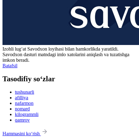
Izohli lugʻat
Savodxon
loyihasi bilan hamkorlikda yaratildi.
Savodxon dasturi matndagi imlo xatolarini aniqlash va tuzatishga
imkon beradi.
Batafsil
Tasodifiy so‘zlar
tushunarli
afilliya
nafarmon
nomard
kilogrammli
qamrov
Hammasini ko‘rish