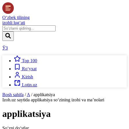
O‘zbek tilining
izohli lug‘ati
ЎЗ
Top 100
Ro‘yxat
Kirish
Lotin.uz
Bosh sahifa
/
A
/
applikatsiya
Izoh.uz
saytida
applikatsiya
so‘zining izohi va ma’nolari
applikatsiya
So‘zni do‘stlar