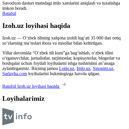
Savodxon dasturi matndagi imlo xatolarini aniqlash va tuzatishga
imkon beradi.
Batafsil
Izoh.uz loyihasi haqida
Izoh.uz — O‘zbek tilining xalqona izohli lug‘ati 35 000 dan ortiq
so‘zlarning ma’nolari ibora va misollar bilan keltirilgan.
Yillar davomida “O‘zbek tili kuni”ga bag‘ishlab, o‘zbek tilini
o‘rganuvchilar, jurnalistlar, tarjimonlar, kopirayterlar, blogerlar va
boshqalar uchun foydali loyihalarni ishga tushirishni an’anaga
aylantirganmiz. Bizning jamoa
Lotin.uz
,
Imlo.uz
,
Sinonim.uz
,
Sarlavha.com
loyihalarini hukmingizga havola qilgan.
Batafsil Izoh.uz loyihasi haqida
Loyihalarimiz