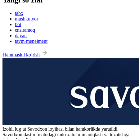
tabx
mushkutyor
bot
ensiramoq
dayan
taym-menejment
Hammasini ko‘rish
Izohli lugʻat
Savodxon
loyihasi bilan hamkorlikda yaratildi.
Savodxon dasturi matndagi imlo xatolarini aniqlash va tuzatishga