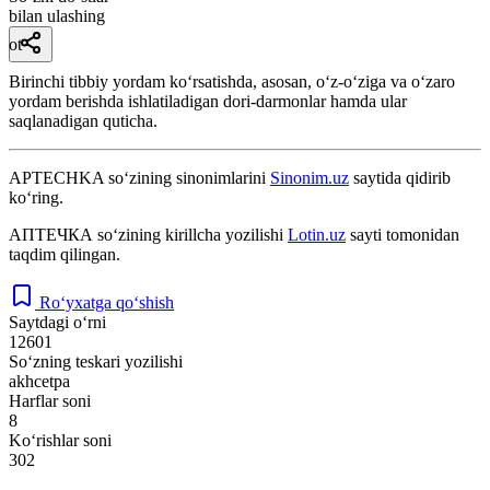
bilan ulashing
ot
Birinchi tibbiy yordam koʻrsatishda, asosan, oʻz-oʻziga va oʻzaro
yordam berishda ishlatiladigan dori-darmonlar hamda ular
saqlanadigan quticha.
APTECHKA
so‘zining sinonimlarini
Sinonim.uz
saytida qidirib
ko‘ring.
АПТЕЧКА
so‘zining kirillcha yozilishi
Lotin.uz
sayti tomonidan
taqdim qilingan.
Ro‘yxatga qo‘shish
Saytdagi o‘rni
12601
So‘zning teskari yozilishi
akhcetpa
Harflar soni
8
Ko‘rishlar soni
302