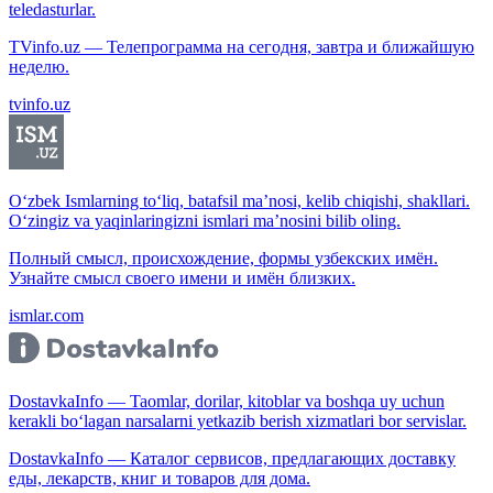
teledasturlar.
TVinfo.uz — Телепрограмма на сегодня, завтра и ближайшую
неделю.
tvinfo.uz
O‘zbek Ismlarning to‘liq, batafsil ma’nosi, kelib chiqishi, shakllari.
O‘zingiz va yaqinlaringizni ismlari ma’nosini bilib oling.
Полный смысл, происхождение, формы узбекских имён.
Узнайте смысл своего имени и имён близких.
ismlar.com
DostavkaInfo — Taomlar, dorilar, kitoblar va boshqa uy uchun
kerakli bo‘lagan narsalarni yetkazib berish xizmatlari bor servislar.
DostavkaInfo — Каталог сервисов, предлагающих доставку
еды, лекарств, книг и товаров для дома.