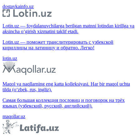
dostavkainfo.uz
Lotin.uz — foydalanuvchilarga berilgan matnni lotindan kirillga va
aksincha o‘girish xizmatini taklif etadi.
Lotin.uz — поможет транслитерировать с узбекской
кириллицы на латиницу и обратно. Легко!
lotin.uz
Maqol va naqllarning eng katta kolleksiyasi. Har bir maqol uchta
tilda (o‘zbek, rus, ingliz).
Самая большая коллекция пословиц и поговорок на трёх
языках (узбекский, русский, английский).
maqollar.uz