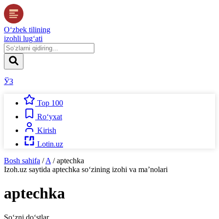
O‘zbek tilining
izohli lug‘ati
ЎЗ
Top 100
Ro‘yxat
Kirish
Lotin.uz
Bosh sahifa
/
A
/
aptechka
Izoh.uz
saytida
aptechka
so‘zining izohi va ma’nolari
aptechka
So‘zni do‘stlar