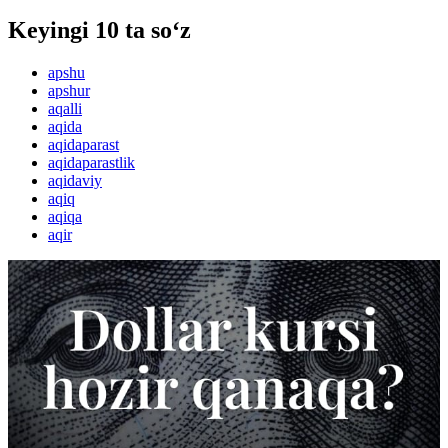
Keyingi 10 ta so‘z
apshu
apshur
aqalli
aqida
aqidaparast
aqidaparastlik
aqidaviy
aqiq
aqiqa
aqir