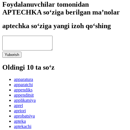
Foydalanuvchilar tomonidan
APTECHKA so‘ziga berilgan ma’nolar
aptechka so‘ziga yangi izoh qo‘shing
Yuborish
Oldingi 10 ta so‘z
apparatura
apparatchi
appendiks
appenditsit
applikatsiya
aprel
apriori
aprobatsiya
apteka
aptekachi