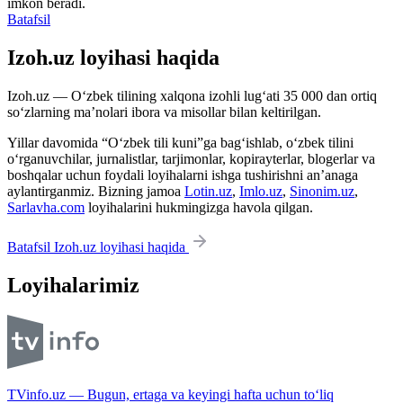
imkon beradi.
Batafsil
Izoh.uz loyihasi haqida
Izoh.uz — O‘zbek tilining xalqona izohli lug‘ati 35 000 dan ortiq
so‘zlarning ma’nolari ibora va misollar bilan keltirilgan.
Yillar davomida “O‘zbek tili kuni”ga bag‘ishlab, o‘zbek tilini
o‘rganuvchilar, jurnalistlar, tarjimonlar, kopirayterlar, blogerlar va
boshqalar uchun foydali loyihalarni ishga tushirishni an’anaga
aylantirganmiz. Bizning jamoa
Lotin.uz
,
Imlo.uz
,
Sinonim.uz
,
Sarlavha.com
loyihalarini hukmingizga havola qilgan.
Batafsil Izoh.uz loyihasi haqida
Loyihalarimiz
TVinfo.uz — Bugun, ertaga va keyingi hafta uchun to‘liq