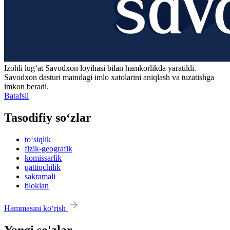
Izohli lugʻat
Savodxon
loyihasi bilan hamkorlikda yaratildi.
Savodxon dasturi matndagi imlo xatolarini aniqlash va tuzatishga
imkon beradi.
Batafsil
Tasodifiy so‘zlar
to‘siqlik
fizik-geografik
komissarlik
qattiqchilik
sakramali
bloklan
Hammasini ko‘rish
Yangi so'zlar