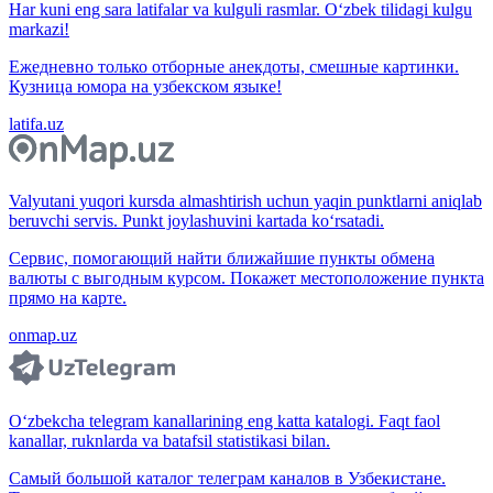
Har kuni eng sara latifalar va kulguli rasmlar. O‘zbek tilidagi kulgu
markazi!
Ежедневно только отборные анекдоты, смешные картинки.
Кузница юмора на узбекском языке!
latifa.uz
Valyutani yuqori kursda almashtirish uchun yaqin punktlarni aniqlab
beruvchi servis. Punkt joylashuvini kartada ko‘rsatadi.
Сервис, помогающий найти ближайшие пункты обмена
валюты с выгодным курсом. Покажет местоположение пункта
прямо на карте.
onmap.uz
O‘zbekcha telegram kanallarining eng katta katalogi. Faqt faol
kanallar, ruknlarda va batafsil statistikasi bilan.
Самый большой каталог телеграм каналов в Узбекистане.