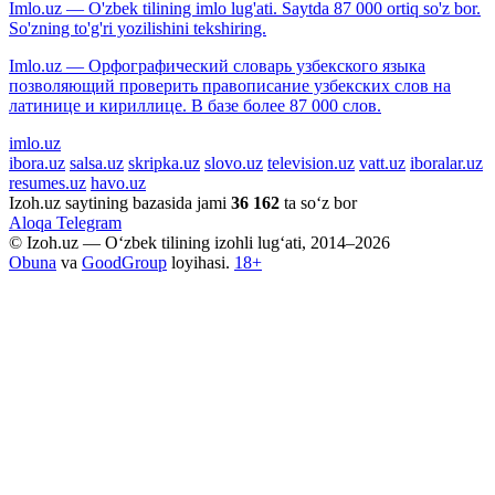
Imlo.uz — O'zbek tilining imlo lug'ati. Saytda 87 000 ortiq so'z bor.
So'zning to'g'ri yozilishini tekshiring.
Imlo.uz — Орфографический словарь узбекского языка
позволяющий проверить правописание узбекских слов на
латинице и кириллице. В базе более 87 000 слов.
imlo.uz
ibora.uz
salsa.uz
skripka.uz
slovo.uz
television.uz
vatt.uz
iboralar.uz
resumes.uz
havo.uz
Izoh.uz saytining bazasida jami
36 162
ta so‘z bor
Aloqa
Telegram
© Izoh.uz — O‘zbek tilining izohli lug‘ati, 2014–2026
Obuna
va
GoodGroup
loyihasi.
18+