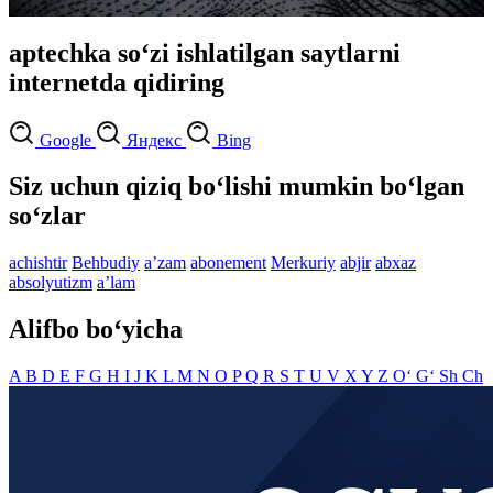
aptechka so‘zi ishlatilgan saytlarni
internetda qidiring
Google
Яндекс
Bing
Siz uchun qiziq bo‘lishi mumkin bo‘lgan
so‘zlar
achishtir
Behbudiy
aʼzam
abonement
Merkuriy
abjir
abxaz
absolyutizm
aʼlam
Alifbo bo‘yicha
A
B
D
E
F
G
H
I
J
K
L
M
N
O
P
Q
R
S
T
U
V
X
Y
Z
O‘
G‘
Sh
Ch