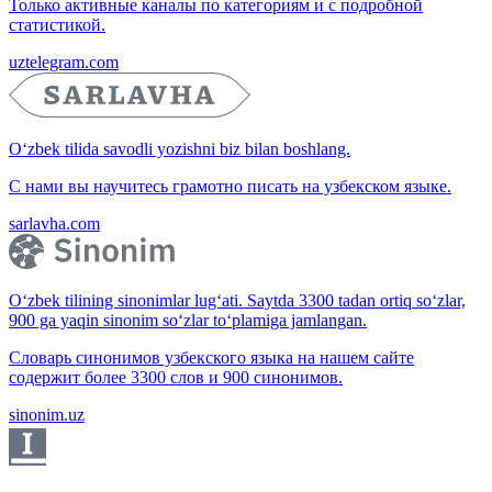
Только активные каналы по категориям и с подробной
статистикой.
uztelegram.com
O‘zbek tilida savodli yozishni biz bilan boshlang.
С нами вы научитесь грамотно писать на узбекском языке.
sarlavha.com
O‘zbek tilining sinonimlar lug‘ati. Saytda 3300 tadan ortiq so‘zlar,
900 ga yaqin sinonim so‘zlar to‘plamiga jamlangan.
Словарь синонимов узбекского языка на нашем сайте
содержит более 3300 слов и 900 синонимов.
sinonim.uz