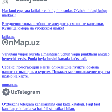
Har kuni eng sara latifalar va kulguli rasmlar. O‘zbek tilidagi kulgu
markazi!
Ежедневно только отборные анекдоты, смешные картинки.
Кузница юмора на узбекском языке!
latifa.uz
Valyutani yuqori kursda almashtirish uchun yaqin punktlarni aniqlab
beruvchi servis. Punkt joylashuvini kartada ko‘rsatadi.
Сервис, помогающий найти ближайшие пункты обмена
валюты с выгодным курсом. Покажет местоположение пункта
прямо на карте.
onmap.uz
O‘zbekcha telegram kanallarining eng katta katalogi. Faqt faol
kanallar, ruknlarda va batafsil statistikasi bilan.