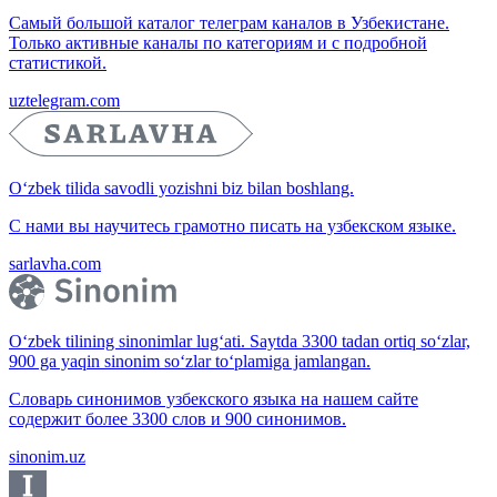
Самый большой каталог телеграм каналов в Узбекистане.
Только активные каналы по категориям и с подробной
статистикой.
uztelegram.com
O‘zbek tilida savodli yozishni biz bilan boshlang.
С нами вы научитесь грамотно писать на узбекском языке.
sarlavha.com
O‘zbek tilining sinonimlar lug‘ati. Saytda 3300 tadan ortiq so‘zlar,
900 ga yaqin sinonim so‘zlar to‘plamiga jamlangan.
Словарь синонимов узбекского языка на нашем сайте
содержит более 3300 слов и 900 синонимов.
sinonim.uz