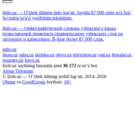
Imlo.uz — O'zbek tilining imlo lug'ati. Saytda 87 000 ortiq so'z bor.
So'zning to'g'ri yozilishini tekshiring.
Imlo.uz — Орфографический словарь узбекского языка
позволяющий проверить правописание узбекских слов на
латинице и кириллице. В базе более 87 000 слов.
imlo.uz
ibora.uz
salsa.uz
skripka.uz
slovo.uz
television.uz
vatt.uz
iboralar.uz
resumes.uz
havo.uz
Izoh.uz saytining bazasida jami
36 172
ta so‘z bor
Aloqa
Telegram
© Izoh.uz — O‘zbek tilining izohli lug‘ati, 2014–2026
Obuna
va
GoodGroup
loyihasi.
18+