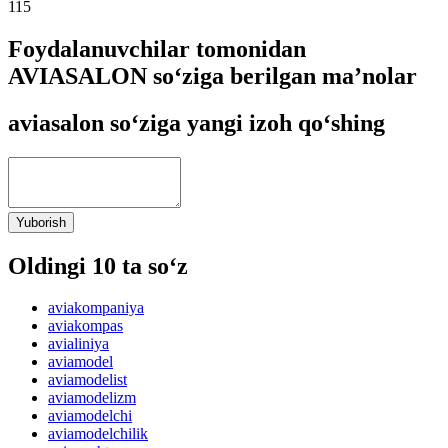
115
Foydalanuvchilar tomonidan
AVIASALON so‘ziga berilgan ma’nolar
aviasalon so‘ziga yangi izoh qo‘shing
Yuborish
Oldingi 10 ta so‘z
aviakompaniya
aviakompas
avialiniya
aviamodel
aviamodelist
aviamodelizm
aviamodelchi
aviamodelchilik