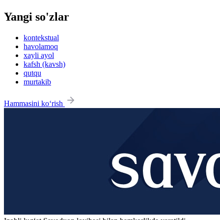
Yangi so'zlar
kontekstual
havolamoq
xayli ayol
kafsh (kavsh)
qutqu
murtakib
Hammasini ko‘rish