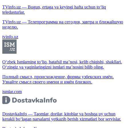
TVinfo.uz — Bugun, ertaga va keyingi hafta uchun to‘liq
teledasturlar.
TVinfo.uz — Телепрограмма на сегодня, завтра и ближайшую
неделю.
tvinfo.uz
O‘zbek Ismlarning to‘liq, batafsil ma’nosi, kelib chiqishi, shakllari.
O‘zingiz va yaqinlaringizni ismlari ma’nosini bilib oling.
Полный смысл, происхождение, формы узбекских имён.
Узнайте смысл своего имени и имён близких.
ismlar.com
DostavkaInfo — Taomlar, dorilar, kitoblar va boshqa uy uchun
kerakli bo‘lagan narsalarni yetkazib berish xizmatlari bor servislar.