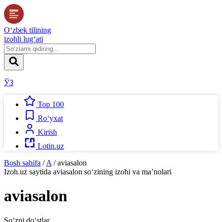
O‘zbek tilining
izohli lug‘ati
ЎЗ
Top 100
Ro‘yxat
Kirish
Lotin.uz
Bosh sahifa
/
A
/
aviasalon
Izoh.uz
saytida
aviasalon
so‘zining izohi va ma’nolari
aviasalon
So‘zni do‘stlar