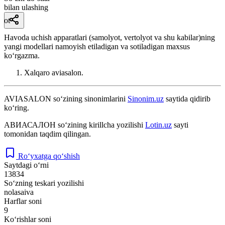
bilan ulashing
ot
Havoda uchish apparatlari (samolyot, vertolyot va shu kabilar)ning
yangi modellari namoyish etiladigan va sotiladigan maxsus
koʻrgazma.
Xalqaro aviasalon.
AVIASALON
so‘zining sinonimlarini
Sinonim.uz
saytida qidirib
ko‘ring.
АВИАСАЛОН
so‘zining kirillcha yozilishi
Lotin.uz
sayti
tomonidan taqdim qilingan.
Ro‘yxatga qo‘shish
Saytdagi o‘rni
13834
So‘zning teskari yozilishi
nolasaiva
Harflar soni
9
Ko‘rishlar soni