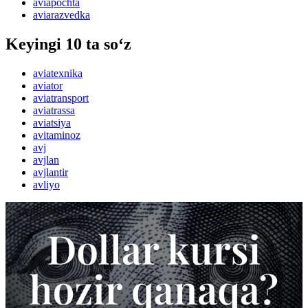
aviapochta
aviarazvedka
Keyingi 10 ta so‘z
aviatexnika
aviator
aviatransport
aviatrassa
aviatsiya
avitaminoz
avj
avjlan
avjlantir
avliyo