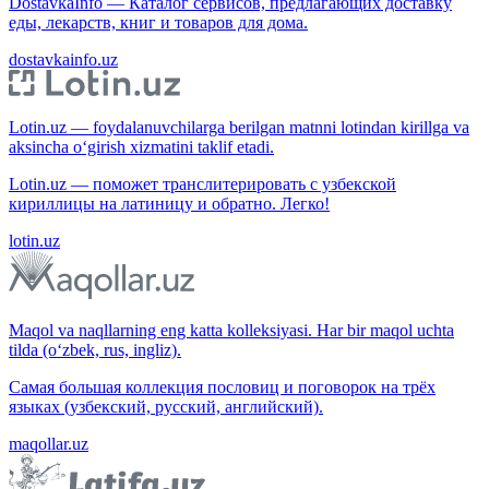
DostavkaInfo — Каталог сервисов, предлагающих доставку
еды, лекарств, книг и товаров для дома.
dostavkainfo.uz
Lotin.uz — foydalanuvchilarga berilgan matnni lotindan kirillga va
aksincha o‘girish xizmatini taklif etadi.
Lotin.uz — поможет транслитерировать с узбекской
кириллицы на латиницу и обратно. Легко!
lotin.uz
Maqol va naqllarning eng katta kolleksiyasi. Har bir maqol uchta
tilda (o‘zbek, rus, ingliz).
Самая большая коллекция пословиц и поговорок на трёх
языках (узбекский, русский, английский).
maqollar.uz