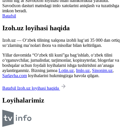
Izohli lugʻat
Savodxon
loyihasi bilan hamkorlikda yaratildi.
Savodxon dasturi matndagi imlo xatolarini aniqlash va tuzatishga
imkon beradi.
Batafsil
Izoh.uz loyihasi haqida
Izoh.uz — O‘zbek tilining xalqona izohli lug‘ati 35 000 dan ortiq
so‘zlarning ma’nolari ibora va misollar bilan keltirilgan.
Yillar davomida “O‘zbek tili kuni”ga bag‘ishlab, o‘zbek tilini
o‘rganuvchilar, jurnalistlar, tarjimonlar, kopirayterlar, blogerlar va
boshqalar uchun foydali loyihalarni ishga tushirishni an’anaga
aylantirganmiz. Bizning jamoa
Lotin.uz
,
Imlo.uz
,
Sinonim.uz
,
Sarlavha.com
loyihalarini hukmingizga havola qilgan.
Batafsil Izoh.uz loyihasi haqida
Loyihalarimiz