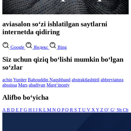
aviasalon so‘zi ishlatilgan saytlarni
internetda qidiring
Google
Яндекс
Bing
Siz uchun qiziq bo‘lishi mumkin bo‘lgan
so‘zlar
achin
Yupiter
Bahouddin Naqshband
abstraktlashtiril
abbreviatura
abssissa
Mars
abadiyan
Marg‘inoniy
Alifbo bo‘yicha
A
B
D
E
F
G
H
I
J
K
L
M
N
O
P
Q
R
S
T
U
V
X
Y
Z
O‘
G‘
Sh
Ch