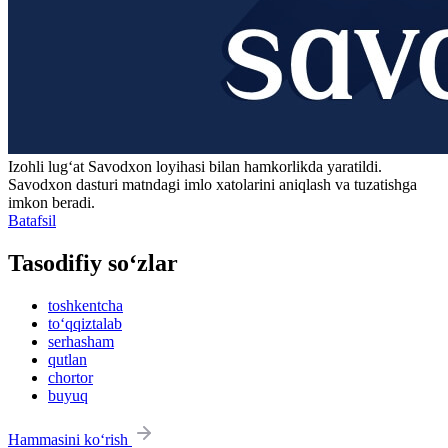
Izohli lugʻat
Savodxon
loyihasi bilan hamkorlikda yaratildi.
Savodxon dasturi matndagi imlo xatolarini aniqlash va tuzatishga
imkon beradi.
Batafsil
Tasodifiy so‘zlar
toshkentcha
to‘qqiztalab
serhasham
qutlan
chortor
buyuq
Hammasini ko‘rish